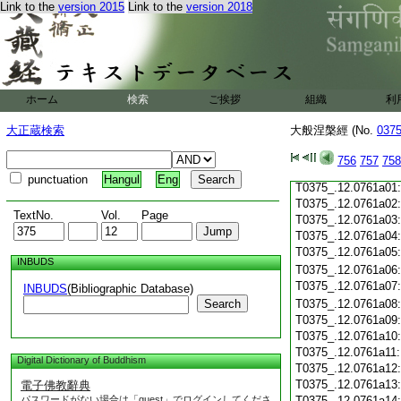
Link to the
version 2015
Link to the
version 2018
T0375_.12.0760c19
T0375_.12.0760c20
T0375_.12.0760c21
T0375_.12.0760c22
T0375_.12.0760c23
T0375_.12.0760c24
ホーム
検索
ご挨拶
組織
利
T0375_.12.0760c25
T0375_.12.0760c26
大正蔵検索
大般涅槃經 (No.
037
T0375_.12.0760c27
T0375_.12.0760c28
756
757
758
T0375_.12.0760c29
punctuation
Hangul
Eng
T0375_.12.0761a01
T0375_.12.0761a02
TextNo.
Vol.
Page
T0375_.12.0761a03
T0375_.12.0761a04
T0375_.12.0761a05
INBUDS
T0375_.12.0761a06
T0375_.12.0761a07
INBUDS
(Bibliographic Database)
Search
T0375_.12.0761a08
T0375_.12.0761a09
T0375_.12.0761a10
T0375_.12.0761a11
Digital Dictionary of Buddhism
T0375_.12.0761a12
T0375_.12.0761a13
電子佛教辭典
パスワードがない場合は「guest」でログインしてくださ
T0375_.12.0761a14