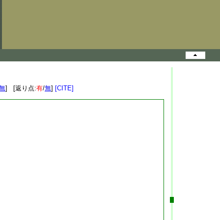
無
] [返り点:
有
/
無
]
[CITE]