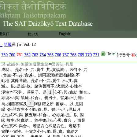
:
遇
因縁
故即便得
之。言
因縁
者謂火災也。
二
一
二
一
:
一切凡夫亦復如
是。若修不修心共
貪生心
レ
レ
:
共
貪滅。何以故。不
斷
貪故。云何心共
貪生
レ
レ
レ
レ
:
不
共貪滅
。聲聞弟子有
因縁
故生
於貪心
。
二
一
二
一
二
一
:
畏
貪心
故修
白骨觀
。是名
心共
貪生不
共
二
一
二
一
三
レ
二
:
貪滅
。復有
心共
貪生不
共
貪滅
。如
聲聞人
レ
一
三
レ
二
レ
一
下
用条件
使い方
English
:
未
證
四果
。有
因縁
故生
於貪心
。證
四果
レ
二
一
二
一
二
一
二
一
:
時貪心得
滅。是名
心共
貪生不
共
貪滅
。菩
三
レ
二
レ
一
5_
慧嚴
譯 ) in Vol. 12
:
薩摩訶薩得
不動地
時。心共
貪生不
共
貪
二
一
レ
二
レ
:
滅
。云何不共
貪生
共
貪倶滅。若菩薩摩訶
759
760
761
762
763
764
765
766
767
768
769
770
771
[行番号:
有
/
一
レ
一
レ
:
薩斷
貪心
已爲
衆生
故示
現有
貪。以
示
二
一
二
一
二
:
現
故能令
無量無邊衆生諮
受善法
具足
一
下
一
:
成就
。是名
不
共
貪生
共
貪倶滅
。云何不
共
上
下
二
レ
一
レ
上
二
:
貪生
不
共
貪滅
。謂阿羅漢縁覺諸佛除
不
レ
一
二
レ
一
二
:
動地
其餘菩薩。是名
不
共
貪生
不
共
貪
一
下
三
レ
一
中
レ
:
滅
。以
是義
故。諸佛菩薩不
決定説
心性本
上
二
一
三
一
:
淨性本不淨
。善男子。是
1
心不
與
貪結
和合
。
一
下
二
一
上
:
亦復不
與
瞋癡
和合
。善男子。譬如
日月雖
下
二
一
上
丙
下
:
爲
烟塵雲霧及
2
阿修羅之所
覆蔽
。以
是因
三
二
一
二
:
縁
令
諸衆生不
能
得
見。雖
不
可
見日月
一
中
レ
レ
レ
レ
レ
:
之性終不
與
彼五翳
和合
。心亦如
是。以
因
乙
二
一
甲
レ
二
:
縁
故生
於貪結
。衆生雖
説
心與
貪合
。而是
一
二
一
レ
二
レ
一
:
心性實不
與合
。若是貪心即是貪性。若是不
二
一
:
貪即不貪性。不貪之心不
能
爲
貪。貪結之
レ
レ
レ
:
心不
能
不貪
。善男子。以
是義
故貪欲之結