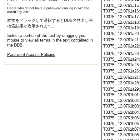
い。
T0375_.12.0761a15
Users who do not have a password can log in with the
T0375_.12.0761a16
userID "guest".
T0375_.12.0761a17
本文をドラッグして選択するとDDBの見出し語
T0375_.12.0761a18
検索結果が表示されます。
T0375_.12.0761a19
T0375_.12.0761a20
Select a portion of the text by dragging your
T0375_.12.0761a21
mouse to view all terms in the text contained in
the DDB. ・
T0375_.12.0761a22
T0375_.12.0761a23
Password Access Policies
T0375_.12.0761a24
T0375_.12.0761a25
T0375_.12.0761a26
T0375_.12.0761a27
T0375_.12.0761a28
T0375_.12.0761a29
T0375_.12.0761b01
T0375_.12.0761b02
T0375_.12.0761b03
T0375_.12.0761b04
T0375_.12.0761b05
T0375_.12.0761b06
T0375_.12.0761b07
T0375_.12.0761b08