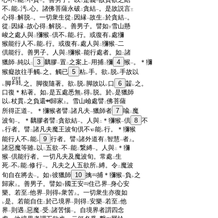
レ
二
一
二
一
:
不
能
汚
心。諸佛菩薩永破
貪結
。是故説言
レ
レ
レ
二
一
三
:
心得
解脱
。一切衆生從
因縁
故生
於貪結
。
二
一
二
一
二
一
:
從
因縁
故心得
解脱
。善男子。譬如
雪山懸
二
一
二
一
下
:
峻之處人與
獼猴
倶不
能
行。或復有
處獼
二
一
レ
レ
レ
:
猴能行人不
能
行。或復有
處人與
獼猴
二
レ
レ
レ
二
一
:
倶能行。善男子。人與
獼猴
能行處者。如
諸
二
一
二
:
獵師
純以
3
黐膠
置
之案上
用捕
獼
4
猴
。＊獼
一
二
一
二
一
二
一
:
猴癡故往手觸
之。觸已
5
粘
手。欲
脱
手故以
レ
レ
レ
レ
:
脚
之。脚復隨著。欲
脱
脚故以
口
6
齧
之。
レ
レ
レ
レ
レ
レ
:
口復＊粘著。如
是五處悉無
得
脱。於
是獵師
レ
レ
レ
レ
:
以
杖貫
之負還
歸家
。雪山嶮處譬
佛菩薩
レ
レ
上
二
:
所得正道
。＊獼猴者譬
諸凡夫
獵師者
7
喩
魔
一
二
一
二
:
波旬
。＊黐膠者譬
貪欲結
。人與
＊獼猴
倶
8
不
一
二
一
二
一
:
行者。譬
諸凡夫魔王波旬倶不
能
行。＊獼猴
レ
二
レ
:
能行人不
能
9
行者。譬
諸外道有
智慧
者
。
レ
レ
下
二
一
上
:
諸惡魔等雖
以
五欲
不
能
繋縛
。人與
＊獼
レ
二
一
一
二
一
二
:
猴
倶能行者。一切凡夫及魔波旬。常處
生
一
二
:
死
不
能
修行
。凡夫之人五欲所
縛。令
魔波
一
レ
二
一
レ
二
:
旬自在將去
。如
彼獵師
10
擒
捕＊獼猴
負
之
一
下
一
レ
:
歸家
。善男子。譬如
國王安
住己界
身心安
上
下
一
:
樂。若至
他界
則得
衆苦
。一切衆生亦復如
二
一
中
上
:
是。若能自住
於己境界
則得
安樂
若至
他
レ
二
一
二
一
二
:
界
則遇
惡魔
受
諸苦惱
。自境界者謂四念
一
二
一
二
一