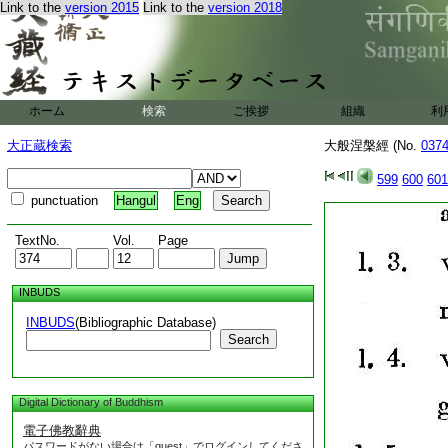
Link to the
version 2015
Link to the
version 2018
ホーム
検索
ご挨拶
組織
利
大正蔵検索
大般涅槃經 (No.
037
599
600
601
punctuation
Hangul
Eng
TextNo.
Vol.
Page
INBUDS
INBUDS
(Bibliographic Database)
Search
Digital Dictionary of Buddhism
電子佛教辭典
パスワードがない場合は「guest」でログインしてくださ