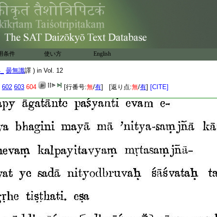
用条件
使い方
English
4_
曇無讖
譯 ) in Vol. 12
602
603
604
[行番号:
無
/
有
] [返り点:
無
/
有
]
[CITE]