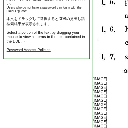
い。
Users who do not have a password can log in with the
userID "guest".
本文をドラッグして選択するとDDBの見出し語
検索結果が表示されます。
Select a portion of the text by dragging your
mouse to view all terms in the text contained in
the DDB. ・
Password Access Policies
[IMAGE]
[IMAGE]
[IMAGE]
[IMAGE]
[IMAGE]
[IMAGE]
[IMAGE]
[IMAGE]
[IMAGE]
[IMAGE]
[IMAGE]
[IMAGE]