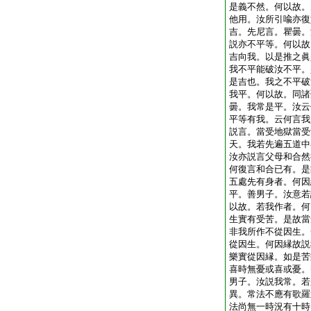
是義不然。何以故。
他用。汝所引喩亦復
吉。先尼言。瞿曇。
説亦不平等。何以故
吉向我。以是推之眞
我不平能破汝不平。
是吉也。我之不平破
我平。何以故。同諸
曇。我常是平。汝云
平等有我。云何言我
説言。當受地獄當受
天。我若先遍五道中
汝亦説言父母和合然
何復言和合已有。是
五處先有身者。何因
平。善男子。汝意若
以故。若我作者。何
生實有受苦。是故當
非我所作不從因生。
從因生。何因縁故説
樂實從因縁。如是苦
喜時無憂或喜或憂。
男子。汝説我常。若
異。常法不應有歌羅
法尚無一時況有十時