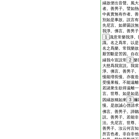
縁故便出音聲。風大
者。善男子。譬如熱
中眞實無有作者。善
別如是事故。説言有
先尼言。如瞿曇説無
我淨。佛言。善男子
1
識意常樂我淨。
識。名之爲常。以是
名之爲樂。常我樂故
厭苦斷是苦因。自在
縁我今宣説常
2
樂
大慈爲我宣説。我當
淨。佛言。善男子。
慢能増長慢。亦復造
受慢果報。不能遠離
若諸衆生欲得遠離一
言。世尊。如是如是
因縁故稱如來
3
禰
慢。是故誠心啓請求
佛言。善男子。諦聽
説。善男子。若能非
法。先尼言。世尊。
善男子。汝云何言知
所言色者。非自非他