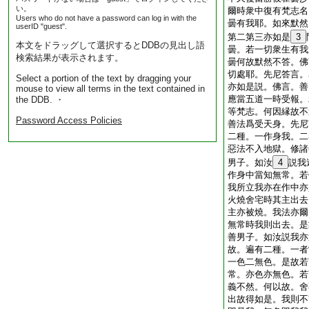
い。
爾時衆中復有梵志名
Users who do not have a password can log in with the
曇有我耶。如來默然
userID "guest".
第二第三亦如是
3
本文をドラッグして選択するとDDBの見出し語
曇。若一切衆生有我
検索結果が表示されます。
曇何故默然不答。佛
切處耶。先尼答言。
Select a portion of the text by dragging your
亦如是説。佛言。善
mouse to view all terms in the text contained in
應當五道一時受報。
the DDB. ・
等梵志。何因縁故不
Password Access Policies
善法爲受天身。先尼
二種。一作身我。二
惡法不入地獄。修諸
男子。如汝
4
説我
作身中當知無常。若
我所立我亦在作中亦
火燒舍宅時其主出去
主亦被燒。我法亦爾
無常時我則出去。是
善男子。如汝説我亦
故。遍有二種。一者
一色二無色。是故若
常。亦色亦無色。若
義不然。何以故。舍
出故得如是。我則不