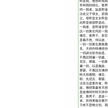
即是我。無色即我我
常時我則得出。善男
同一我者。如是即違
法名父子母女。若我
父。母即是女女即是
此即是彼彼即是此。
一我者。是即違背世
説一切衆生同於一我
佛言。善男子。若言
是義不然。何以故。
一切一切衆生業根應
見。天得作時佛得亦
一切諸法皆亦如是。
不應説我遍一切處。
尼言。瞿曇。一切衆
遍一切。以是義故。
瞿曇。不應説言佛得
時天得應聞。佛言。
耶。先尼言。瞿曇。
法非法是業作者。即
故。佛得業處有天得
是故佛得作時天得亦
是。善男子。是故一
者。所得果報亦應不
子終不思惟分別。我