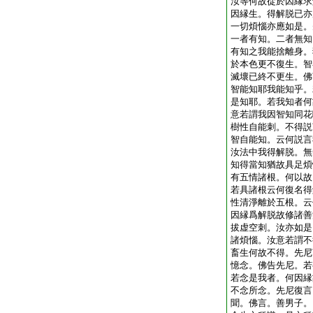
汝等何故從於因縁求
因縁生。得解脱已亦
一切煩惱亦應如是。
一者有知。二者無知
有知之我能捨離身。
於本色更不復生。智
滅壞已終不更生。佛
智能知耶我能知乎。
是知耶。若我知者何
意若謂我因智知同花
樹性自能刺。不得説
智自能知。云何説言
汝法中我得解脱。無
知得當知猶故具足煩
有五情諸根。何以故
若具諸根云何復名得
性清淨離於五根。云
因縁爲解脱故修諸善
拔虚空刺。汝亦如是
諸煩惱。汝意若謂不
畜生何故不得。先尼
憶念。佛告先尼。若
若念是我者。何因縁
不念所念。先尼復言
聞。佛言。善男子。