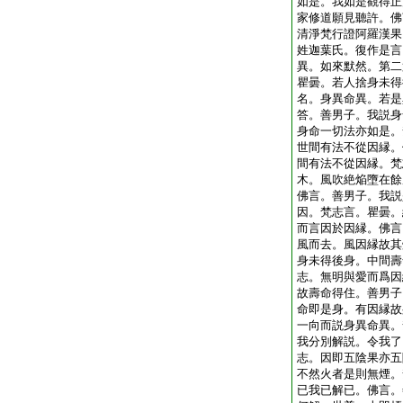
如是。我如是觀得正
家修道願見聽許。佛
清淨梵行證阿羅漢果
姓迦葉氏。復作是言
異。如來默然。第二
瞿曇。若人捨身未得
名。身異命異。若是
答。善男子。我説身
身命一切法亦如是。
世間有法不從因縁。
間有法不從因縁。梵
木。風吹絶焔墮在餘
佛言。善男子。我説
因。梵志言。瞿曇。
而言因於因縁。佛言
風而去。風因縁故其
身未得後身。中間壽
志。無明與愛而爲因
故壽命得住。善男子
命即是身。有因縁故
一向而説身異命異。
我分別解説。令我了
志。因即五陰果亦五
不然火者是則無煙。
已我已解已。佛言。