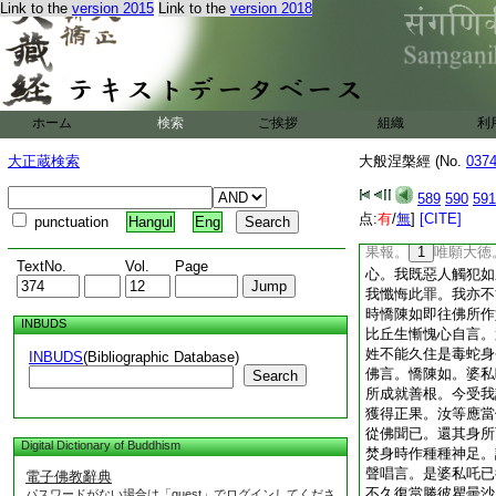
Link to the
version 2015
Link to the
version 2018
常樂我淨。婆私吒言
常。云何爲常。云何
無常解脱色常。乃至
男子。若有善男子善
無常者。當知是人獲
我今已知常無常法。
ホーム
検索
ご挨拶
組織
利
常無常法。婆私吒言
常得解脱常。乃至識
大正蔵検索
大般涅槃經 (No.
037
今善哉已報是身。告
阿羅漢果。汝可施其
589
590
591
佛所勅施其衣鉢。時
点:
有
/
無
]
[CITE]
punctuation
Hangul
Eng
是言。大徳憍陳如。
果報。
1
唯願大徳
TextNo.
Vol.
Page
心。我既惡人觸犯如
我懺悔此罪。我亦不
時憍陳如即往佛所作
INBUDS
比丘生慚愧心自言。
姓不能久住是毒蛇身
INBUDS
(Bibliographic Database)
佛言。憍陳如。婆私
Search
所成就善根。今受我
獲得正果。汝等應當
從佛聞已。還其身所
Digital Dictionary of Buddhism
焚身時作種種神足。
聲唱言。是婆私吒已
電子佛教辭典
不久復當勝彼瞿曇沙
パスワードがない場合は「guest」でログインしてくださ