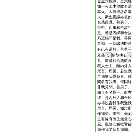
合生六種識。是六種
如一火因木得故名爲
草火。因糠得故名爲
火。衆生意識亦復如
名爲眼識。善男子。
欲中。四事和合故生
是。若是因縁和合故
乃至觸即是我。善男
意識。一切諸法即是
有已有還無。善男子
茇蒲
5
萄胡桃石
6
丸。離是和合無歡喜
我人士夫。離内外入
尼言。瞿曇。若無我
苦我樂我憂我喜。佛
聞名有我者。何因縁
非我見聞。善男子。
四兵不名爲一。而亦
彼。是内外入和合所
亦得説言我作我受我
尼言。瞿曇。如汝所
作我受。佛言。先尼
生有從有出生無量心
風。風隨心觸喉舌齒
我作我受我見我聞。