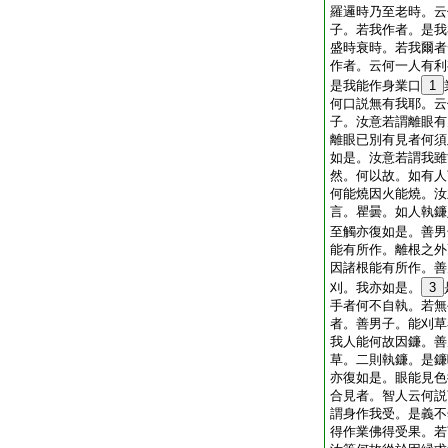
羅邏時乃至老時。云
子。若我作者。是我
盛時衰時。若我爾者
作者。云何一人有利
是我能作身業口
1
何口説無有我耶。云
子。汝意若謂離眼有
離眼已別有見者何須
如是。汝意若謂我雖
然。何以故。如有人
何能燒因火能燒。汝
言。瞿曇。如人執鐮
至觸亦復如是。善男
能有所作。離根之外
因諸根能有所作。善
刈。我亦如是。
3
手者何不自執。若無
者。善男子。能刈草
我人能何故因鐮。善
草。二則執鐮。是鐮
亦復如是。眼能見色
合見者。智人云何説
謂身作我受。是義不
得作業佛得受果。若