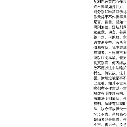
刹利毘舍首陀而作果
終不障礙如是四姓。
能分別我唯當與佛得
作天得果不作佛得果
尼言。瞿曇。譬如一
明則無差。燈炷別異
衆生我。佛言。善男
義不然。何以故。室
邊亦遍室中。汝所言
倶應有我。我中亦應
有我者。不得説言遍
復以炷明爲喩。善男
眞實別異。何因縁故
故不應以法非法喩於
我也。何以故。法非
曇。汝引燈喩是事不
已先引。如其不吉何
喩都亦不作吉以不吉
離炷有明即炷有明。
法非法明則喩我。是
有明。法即有我我即
法。汝今何故但受一
於汝不吉。是故我今
是喩者即是非喩。是
不吉。善男子。汝意