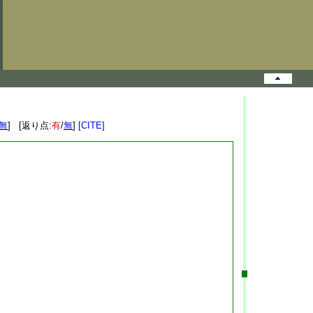
無
] [返り点:
有
/
無
]
[CITE]