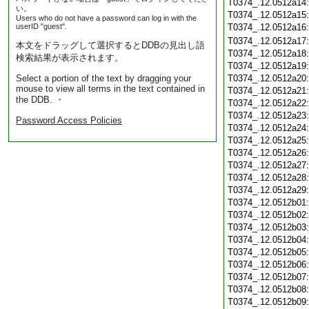
T0374_.12.0512a14
い。
T0374_.12.0512a15
Users who do not have a password can log in with the
userID "guest".
T0374_.12.0512a16
T0374_.12.0512a17
本文をドラッグして選択するとDDBの見出し語
T0374_.12.0512a18
検索結果が表示されます。
T0374_.12.0512a19
Select a portion of the text by dragging your
T0374_.12.0512a20
mouse to view all terms in the text contained in
T0374_.12.0512a21
the DDB. ・
T0374_.12.0512a22
T0374_.12.0512a23
Password Access Policies
T0374_.12.0512a24
T0374_.12.0512a25
T0374_.12.0512a26
T0374_.12.0512a27
T0374_.12.0512a28
T0374_.12.0512a29
T0374_.12.0512b01
T0374_.12.0512b02
T0374_.12.0512b03
T0374_.12.0512b04
T0374_.12.0512b05
T0374_.12.0512b06
T0374_.12.0512b07
T0374_.12.0512b08
T0374_.12.0512b09