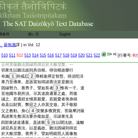
:
林百穀草木滋潤還生。一切衆生亦復如是。
:
所有善根將欲消滅。諸佛菩薩生大慈悲。從
:
智慧海降甘露雨。令諸衆生具足還得十善
:
之法。以是義故諸佛菩薩名善知識。善男子。
:
譬如良醫善八種術。見諸病人不觀
11
種姓端
:
正
12
好醜錢財寶貨悉爲治之。是故世稱爲大
用条件
使い方
English
:
良醫。諸佛菩薩亦復如是。見諸衆生有煩惱
:
病不觀種姓端正＊好醜錢財寶貨。生慈愍心
4_
曇無讖
譯 ) in Vol. 12
:
悉爲説法。衆生聞已煩惱病除。以是義故諸
:
佛菩薩名善知識。以是親近善友因縁。則得
510
511
512
513
514
515
516
517
518
519
520
521
522
[行番号:
有
/
:
近於大般涅槃
:
云何菩薩聽法因縁而得近於大般涅槃。一
:
切衆生以聽法故則具信根。得信根故樂行
:
布施
1
持戒忍
2
辱精進禪定智慧。得須陀洹
:
果乃至佛果。是故當知得諸善法皆是聽法
:
因縁勢力。善男子。譬如長者
3
惟有一子。遣
:
至他國市易所須。示其道路通塞之處。而復
:
誡之。若遇婬女愼莫親愛。若親愛者喪身殞
:
命及以財寶。弊惡之人亦莫交遊。其子敬順
:
父之教勅。身心
4
安樂多獲寶貨。菩薩摩訶薩
:
爲諸衆生敷演法要亦復如是。示諸衆生及
:
四部衆諸道通塞。是諸衆
5
生以聞法故。遠離
:
諸惡具足善法。以是義故。聽法因縁則得近
:
於大般涅槃。善男子。譬如明鏡照人面像無