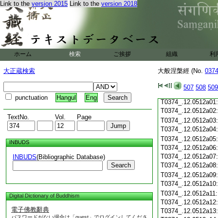
Link to the
version 2015
Link to the
version 2018
T0374_.12.0511c19
T0374_.12.0511c20
T0374_.12.0511c21
T0374_.12.0511c22
T0374_.12.0511c23
T0374_.12.0511c24
ホーム
検索
ご挨拶
組織
利
T0374_.12.0511c25
T0374_.12.0511c26
大正蔵検索
大般涅槃經 (No.
037
T0374_.12.0511c27
T0374_.12.0511c28
507
508
509
T0374_.12.0511c29
punctuation
Hangul
Eng
T0374_.12.0512a01
T0374_.12.0512a02
TextNo.
Vol.
Page
T0374_.12.0512a03
T0374_.12.0512a04
T0374_.12.0512a05
INBUDS
T0374_.12.0512a06
T0374_.12.0512a07
INBUDS
(Bibliographic Database)
Search
T0374_.12.0512a08
T0374_.12.0512a09
T0374_.12.0512a10
T0374_.12.0512a11
Digital Dictionary of Buddhism
T0374_.12.0512a12
電子佛教辭典
T0374_.12.0512a13
パスワードがない場合は「guest」でログインしてくださ