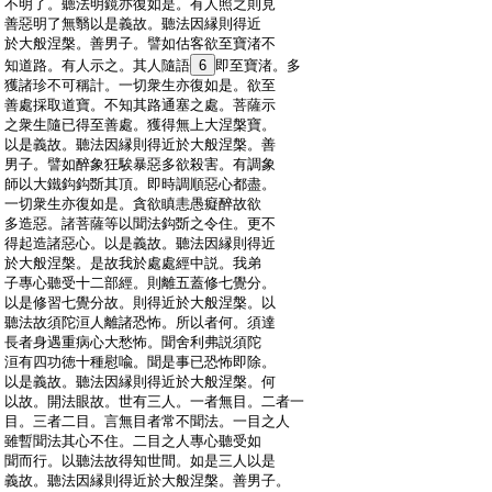
:
不明了。聽法明鏡亦復如是。有人照之則見
:
善惡明了無翳以是義故。聽法因縁則得近
:
於大般涅槃。善男子。譬如估客欲至寶渚不
:
知道路。有人示之。其人隨語
6
即至寶渚。多
:
獲諸珍不可稱計。一切衆生亦復如是。欲至
:
善處採取道寶。不知其路通塞之處。菩薩示
:
之衆生隨已得至善處。獲得無上大涅槃寶。
:
以是義故。聽法因縁則得近於大般涅槃。善
:
男子。譬如醉象狂騃暴惡多欲殺害。有調象
:
師以大鐵鈎鈎斲其頂。即時調順惡心都盡。
:
一切衆生亦復如是。貪欲瞋恚愚癡醉故欲
:
多造惡。諸菩薩等以聞法鈎斲之令住。更不
:
得起造諸惡心。以是義故。聽法因縁則得近
:
於大般涅槃。是故我於處處經中説。我弟
:
子專心聽受十二部經。則離五蓋修七覺分。
:
以是修習七覺分故。則得近於大般涅槃。以
:
聽法故須陀洹人離諸恐怖。所以者何。須達
:
長者身遇重病心大愁怖。聞舍利弗説須陀
:
洹有四功徳十種慰喩。聞是事已恐怖即除。
:
以是義故。聽法因縁則得近於大般涅槃。何
:
以故。開法眼故。世有三人。一者無目。二者一
:
目。三者二目。言無目者常不聞法。一目之人
:
雖暫聞法其心不住。二目之人專心聽受如
:
聞而行。以聽法故得知世間。如是三人以是
:
義故。聽法因縁則得近於大般涅槃。善男子。