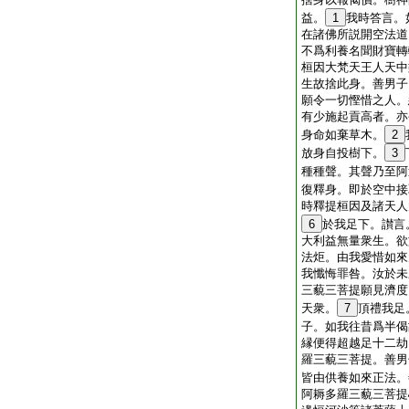
益。
1
我時答言。
在諸佛所説開空法道
不爲利養名聞財寶轉
桓因大梵天王人天中
生故捨此身。善男子
願令一切慳惜之人。
有少施起貢高者。亦
身命如棄草木。
2
放身自投樹下。
3
種種聲。其聲乃至阿
復釋身。即於空中接
時釋提桓因及諸天人
6
於我足下。讃言
大利益無量衆生。欲
法炬。由我愛惜如來
我懺悔罪咎。汝於未
三藐三菩提願見濟度
天衆。
7
頂禮我足
子。如我往昔爲半偈
縁便得超越足十二劫
羅三藐三菩提。善男
皆由供養如來正法。
阿耨多羅三藐三菩提