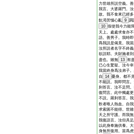
力世雄所説空義。善
我言。大婆羅門。汝
故。我不食來已經多
飢渇苦惱心亂
9
讇
10
假使我今力能
天上。處處求食亦不
語。善男子。我時即
爲我説是偈竟。我當
汝所説者名字不終義
欲説耶。夫財施者則
盡也。雖無
13
有
已心生驚疑。汝今幸
我當終身爲汝弟子。
自
14
憂身。都不
不能説。我即問言。
刹答言。汝不足問。
復問言。此中獨處更
不説。羅刹答言。我
飮者唯人熱血。自我
求索困不能得。世雖
天之所守護。而我無
我復語言。汝但具足
以此身奉施供養。大
身無所復用。當爲虎