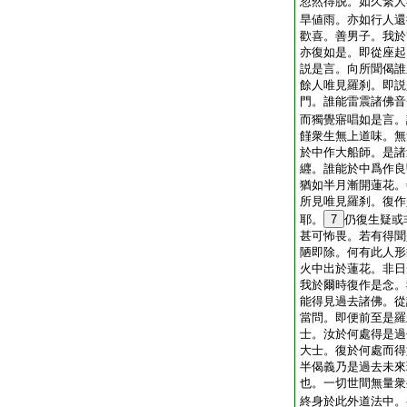
忽然得脱。如久繋人
旱値雨。亦如行人還
歡喜。善男子。我於
亦復如是。即從座起
説是言。向所聞偈誰
餘人唯見羅刹。即説
門。誰能雷震諸佛音
而獨覺寤唱如是言。
饉衆生無上道味。無
於中作大船師。是諸
纒。誰能於中爲作良
猶如半月漸開蓮花。
所見唯見羅刹。復作
耶。
7
仍復生疑或
甚可怖畏。若有得聞
陋即除。何有此人形
火中出於蓮花。非日
我於爾時復作是念。
能得見過去諸佛。從
當問。即便前至是羅
士。汝於何處得是過
大士。復於何處而得
半偈義乃是過去未來
也。一切世間無量衆
終身於此外道法中。