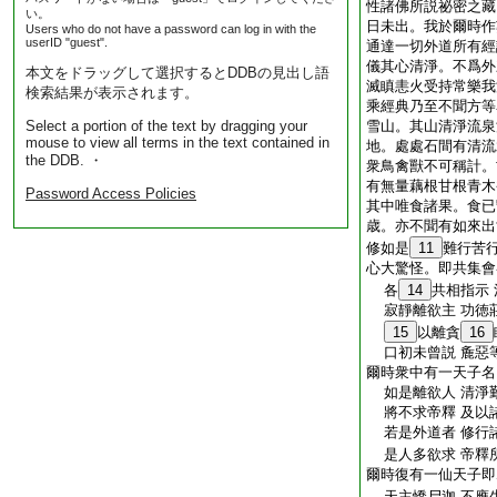
性諸佛所説祕密之藏
い。
日未出。我於爾時作
Users who do not have a password can log in with the
userID "guest".
通達一切外道所有經
儀其心清淨。不爲外
本文をドラッグして選択するとDDBの見出し語
滅瞋恚火受持常樂我
検索結果が表示されます。
乘經典乃至不聞方等
Select a portion of the text by dragging your
雪山。其山清淨流泉
mouse to view all terms in the text contained in
地。處處石間有清流
the DDB. ・
衆鳥禽獸不可稱計。
有無量藕根甘根青木
Password Access Policies
其中唯食諸果。食已
歳。亦不聞有如來出
修如是
11
難行苦
心大驚怪。即共集會
各
14
共相指示
寂靜離欲主 功徳
15
以離貪
16
口初未曾説 麁惡
爾時衆中有一天子名
如是離欲人 清淨
將不求帝釋 及以
若是外道者 修行
是人多欲求 帝釋
爾時復有一仙天子即
天主憍尸迦 不應