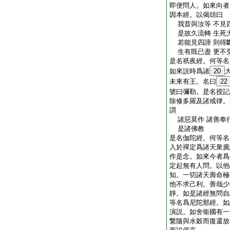
即便問人。如來向者
因本經。以偈頌曰
我昔與汝等 不見
是故久流轉 生死
若能見四諦 則得
生有既已盡 更不
是名祇夜經。何等名
如來説時爲諸
20
未來有王。名曰
22
號曰彌勒。是名授記
除修多羅及諸戒律。
謂
諸惡莫作 諸善奉行
是諸佛教
是名伽陀經。何等名
入於禪定爲諸天衆廣
作是念。如來今者爲
定起無有人問。以他
知。一切諸天壽命極
他不求己利。善哉少
靜。如是諸經無問自
等名爲尼陀那經。如
演説。如舍衞國有一
繋隨與水穀而復還放