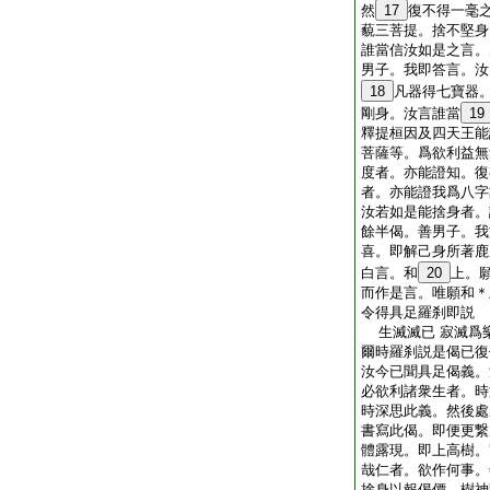
然
17
復不得一毫
藐三菩提。捨不堅身
誰當信汝如是之言。
男子。我即答言。汝
18
凡器得七寶器
剛身。汝言誰當
19
釋提桓因及四天王能
菩薩等。爲欲利益無
度者。亦能證知。復
者。亦能證我爲八字
汝若如是能捨身者。
餘半偈。善男子。我
喜。即解己身所著鹿
白言。和
20
上。
而作是言。唯願和＊
令得具足羅刹即説
生滅滅已 寂滅爲
爾時羅刹説是偈已復
汝今已聞具足偈義。
必欲利諸衆生者。時
時深思此義。然後處
書寫此偈。即便更繋
體露現。即上高樹。
哉仁者。欲作何事。
捨身以報偈價。樹神