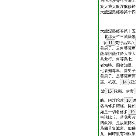
邊恒河沙等諸菩薩上
於大乘大般涅槃修於
大般涅槃經卷第十四
大般涅槃經卷第十五
北涼天竺三藏曇
◎
11
梵行品第八
善男子。云何菩薩摩
薩摩訶薩住於大乘大
具梵行。何等爲七。
者知時。四者知足。
七者知尊卑。善男子
善男子。是菩薩摩訶
羅。祇夜。
14
授
波
15
陀那。伊帝
略。阿浮陀達
18
名爲修多羅經。從如
如是一切名修多
19
告諸比丘。昔我與汝
四眞諦。是故流轉久
爲四苦集滅道。如佛
竟。爾時復有利根衆