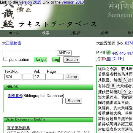
Link to the
version 2015
Link to the
version 2018
者即是如來。善男子
所有功徳無量無邊不
迦葉菩薩白佛言。世
猶如醍醐最上最
5
一切諸藥悉入其中。
有不能聽受是經。當
ホーム
検索
ご挨拶
組織
利
善心。世尊我於今者
血爲墨以髓爲水折骨
大正蔵検索
大般涅槃經 (No.
037
槃經。書已讀誦令其
義。世尊。若有衆生
445
446
447
後以是大涅槃經勸之
点:
有
/
無
]
[CITE]
punctuation
Hangul
Eng
愛語而隨其意。然後
經勸之令讀。若凡庶
TextNo.
Vol.
Page
若憍慢者我當爲其而
其歡喜。然後
6
當
有誹謗
8
大乘經者
INBUDS
摧伏已然後勸
9
之
INBUDS
(Bibliographic Database)
樂大乘經者。我躬當
Search
爾時佛讃迦葉菩薩。
乘經典。貪大乘經愛
尊重供養大乘。善男
當得超越無量無邊恒
Digital Dictionary of Buddhism
前得成阿耨多羅三藐
電子佛教辭典
當如我廣爲大衆演説
パスワードがない場合は「guest」でログインしてくださ