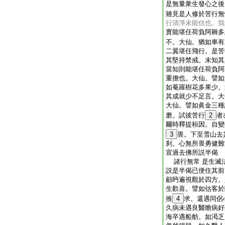
是無量衆生發心之後
雖見是人修於苦行無
行清淨未能信也。我
實能堪任荷負阿耨多
不。大仙。猶如車有
二翼堪任飛行。是苦
其堅持禁戒。未知其
當知則能堪任荷負阿
重擔也。大仙。譬如
如菴羅樹花多果少。
其成就少不足言。大
大仙。譬如眞金三種
磨。試彼苦行
2
者
爾時釋提桓因。自變
3
畏。下至雪山去
刹。心無所畏勇健難
宣過去佛所説半偈
諸行無常 是生滅
説是半偈已便住其前
顧眄遍視觀於四方。
生歡喜。譬如估客於
推
4
求。還遇同侶
久病未遇良醫瞻病好
海卒遇船舫。如渇乏