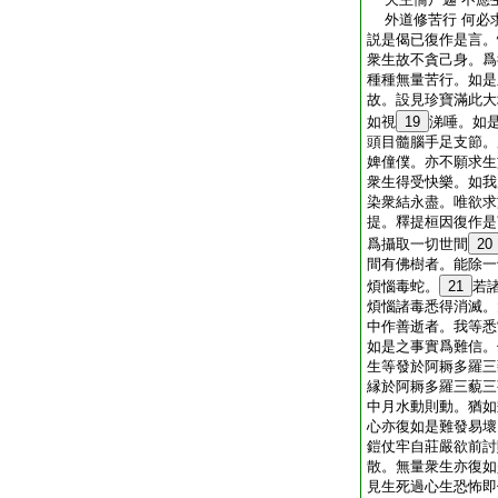
外道修苦行 何必
説是偈已復作是言。
衆生故不貪己身。爲
種種無量苦行。如是
故。設見珍寶滿此大
如視
19
涕唾。如
頭目髓腦手足支節。
婢僮僕。亦不願求生
衆生得受快樂。如我
染衆結永盡。唯欲求
提。釋提桓因復作是
爲攝取一切世間
20
間有佛樹者。能除一
煩惱毒蛇。
21
若
煩惱諸毒悉得消滅。
中作善逝者。我等悉
如是之事實爲難信。
生等發於阿耨多羅三
縁於阿耨多羅三藐三
中月水動則動。猶如
心亦復如是難發易壞
鎧仗牢自莊嚴欲前討
散。無量衆生亦復如
見生死過心生恐怖即