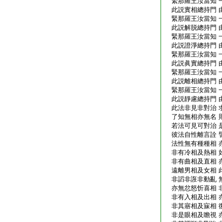
緊那羅王汝當知 
此説實相總持門 
緊那羅王汝當知 
此説解脱總持門 
緊那羅王汝當知 
此説證淨總持門 
緊那羅王汝當知 
此説眞實總持門 
緊那羅王汝當知 
此説離相總持門 
緊那羅王汝當知 
此説靜慮總持門 
此法非見非對治 
了知無相亦無名 
若法可見可對治 
彼法自性離言詮 
法性無有種種相 
非有冷相及熱相 
非有曲相及直相 
遠離男相及女相 
非謟非誑非動亂 
亦無忿怒忻喜相 
非有入相及出相 
非其寤相及寐相 
非是眼相及瞻視 