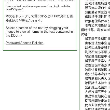
い。
云何諸法無所説 
Users who do not have a password can log in with the
既言無説謗何生 
userID "guest".
無能勝者所宣説 
本文をドラッグして選択するとDDBの見出し語
佛眼清淨照世間 
検索結果が表示されます。
餘無有能爲我等 
唯有如來能斷除 
Select a portion of the text by dragging your
爾時世尊。爲彼大樹
mouse to view all terms in the text contained in
偈答曰
the DDB. ・
緊那羅王汝所問 
Password Access Policies
由彼達法性本空 
以何因縁作是説 
則應不減亦不増 
譬如圓鑑挂空中 
緊那羅王汝當知 
法性無垢常湛然 
汝觀供養福業因 
應知法界本寂靜 
諸有取相凡夫人 
汝問諸法本無生 
緊那羅王汝當知 
凡愚沒溺三界中 
由是常生顛倒心 
從昔未聞於正法 
使令安住實智中 
汝問諸法本無滅 