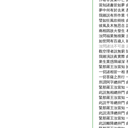
當知諸趣皆如夢 
夢中何有於去來 
我雖説有所作業 
譬如狂風吹樹枝 
彼風及木無思念 
兩相因故火發生 
汝問福業無積聚 
如世間有百歳人 
汝問諸法不可盡 
觀空理者説無窮 
我雖演説眞實際 
衆生業惑障縁深 
緊那羅王汝當知 
一切諸相皆一相 
一切菩薩之所行 
所謂阿字總持門 
緊那羅王汝當知 
此説無相總持門 
緊那羅王汝當知 
此説平等總持門 
緊那羅王汝當知 
此説清淨總持門 
緊那羅王汝當知 
此説離障總持門 