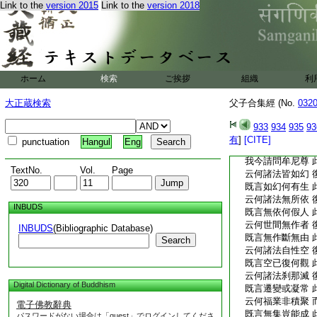
Link to the
version 2015
Link to the
version 2018
刹。奉覲如來經河沙
具諸相好國土莊嚴。
至縁畢入般涅盤。既
建立授記之事。時大
未能決了。合掌向佛
我聞如來作是説 
ホーム
検索
ご挨拶
組織
利
既言空已復授記 
又云法界本空寂 
大正蔵検索
父子合集經 (No.
032
既言空寂復現形 
云何諸法本無生 
933
934
935
93
既言無生何有求 
有
]
[CITE]
punctuation
Hangul
Eng
云何諸法本無盡 
我今請問牟尼尊 
TextNo.
Vol.
Page
云何諸法皆如幻 
既言如幻何有生 
云何諸法無所依 
INBUDS
既言無依何假人 
云何世間無作者 
INBUDS
(Bibliographic Database)
既言無作斷無由 
Search
云何諸法自性空 
既言空已復何觀 
云何諸法刹那滅 
Digital Dictionary of Buddhism
既言遷變或凝常 
云何福業非積聚 
電子佛教辭典
既言無集豈能成 
パスワードがない場合は「guest」でログインしてくださ