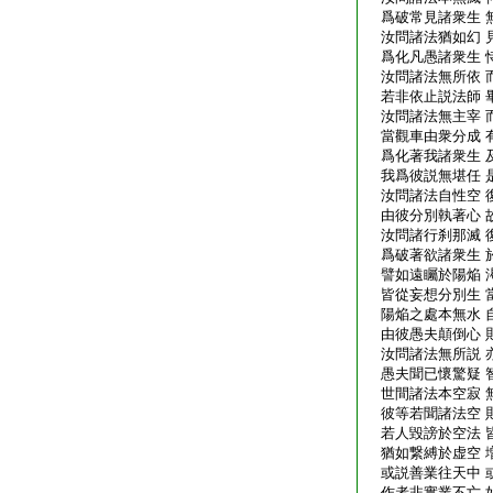
爲破常見諸衆生 
汝問諸法猶如幻 
爲化凡愚諸衆生 
汝問諸法無所依 
若非依止説法師 
汝問諸法無主宰 
當觀車由衆分成 
爲化著我諸衆生 
我爲彼説無堪任 
汝問諸法自性空 
由彼分別執著心 
汝問諸行刹那滅 
爲破著欲諸衆生 
譬如遠矚於陽焔 
皆從妄想分別生 
陽焔之處本無水 
由彼愚夫顛倒心 
汝問諸法無所説 
愚夫聞已懷驚疑 
世間諸法本空寂 
彼等若聞諸法空 
若人毀謗於空法 
猶如繋縛於虚空 
或説善業往天中 
作者非實業不亡 