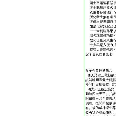
國土富樂遍莊嚴 
彼土既無惡趣名 
衆生各各隨法行 
所化衆生無有邊 
彼佛出現世間時 
如是化縁歸寂已 
一一舍利勝難思 
咸各稱讃佛功徳 
教化無量諸衆生 
十力牟尼方便力 
時諸大衆聞佛言 
父子合集經卷第七
父子合集經卷第八
西天譯經三藏朝散
試鴻臚卿宣梵大師賜
沙門臣日稱等奉 詔
四大天王授記品第
爾時四大天王。并諸
阿修羅王乃至寶瓔珞
供養。復聞與授成佛
有。覩佛威神深生尊
發勇猛心精勤修習。