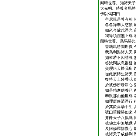
爾時世尊。知諸天子
大光明。時尊者馬勝
佛以偈問曰
牟尼現是希有相 
各各諦奉大慈顏 
如來今放此淨光 
我等頂禮無上尊 
爾時世尊。爲馬勝比
善哉馬勝問斯義 
我爲利樂諸人天 
如來若不因請説 
答汝問故息群疑 
寶瓔珞天於我所 
從此展轉生諸天 
復持天上妙香花 
於彼佛所發淨心 
如是精進供養已 
奉覲那由他世尊 
如理廣修清淨行 
於其歡喜劫中生 
號曰華幢勝如來 
并餘天子八倶胝 
彼佛土中無地獄 
及阿修羅憍慢心 
彼諸天子成佛刹 