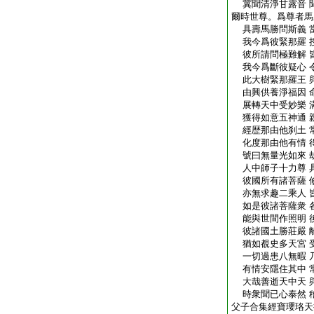
冀聞清淨甘露音 
爾時世尊。爲尊者馬
具壽馬勝問斯義 
我今爲彼緊那羅 
彼所請問極難解 
我今爲斷彼疑心 
此大樹緊那羅王 
由興供養淨福因 
展轉天中受妙樂 
獲得如意五神通 
經歴那由他刹土 
化度那由他有情 
號曰無量光如來 
人中師子十力尊 
彼國所有諸菩薩 
亦無求趣二乘人 
如是彼諸菩薩衆 
能與世間作照明 
彼諸國土勝莊嚴 
猶如覩史多天宮 
一切過患八無暇 
有情安隱住其中 
大哉善逝天中天 
時衆聞已心泰然 
父子合集經寶瓔珞天