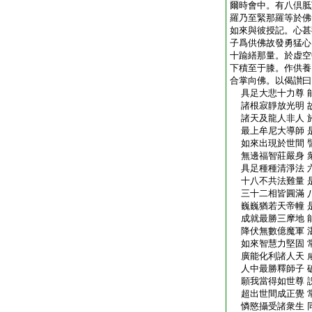
爾時會中。有八倶胝
羅乃至緊那羅等於佛
如來與彼授記。心甚
子爲供佛故發勇猛心
十踰繕那量。於虚空
下積至于膝。作供養
合掌向佛。以偈讃曰
具足大悲十力尊 
諸根寂靜放光明 
諸天及龍人非人 
最上牟尼大導師 
如來出現於世間 
無邊福智莊嚴身 
具足種種清淨法 
十八不共法難量 
三十二相皆圓滿 
巍巍猶若天帝幢 
成就最勝三摩地 
降伏無數億魔軍 
如來智慧力堅固 
廣能化利諸人天 
人中最勝釋師子 
願我當得如世尊 
超出世間成正覺 
憐愍攝受諸衆生 