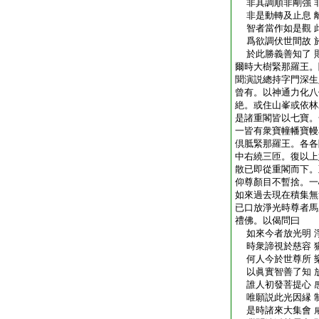
非其調順非剛強 
非是動轉及止息 
智者當作如是觀 
爲欲調伏世間故 
於此勝義善知了 
爾時大樹緊那羅王。
聞演説總持字門深生
曾有。以神通力化八
絶。或住山峯或依林
是諸重閣皆以七寶。
一皆有衆寶幢幡寶幔
倶胝緊那羅王。各各
中右繞三匝。復以上
散已即從重閣而下。
仰尊顏目不暫捨。一
如來過去現在積集無
已口放淨光時尊者馬
禮佛。以偈問曰
如來今者放光明 
時衆諦視於慈容 
何人今於世尊所 
以眞實智善了知 
誰人初發菩提心 
唯願説此光因縁 
是時諸來大集會 