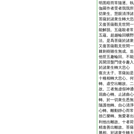
明黒暗而常隨逐。執
伽羅作者受者我我所
切衆生。慧眼清淨諸
菩薩於諸衆生轉大悲
又復菩薩觀見世間一
能解脱。五蘊殺者常
五蘊。超越輪回曠野
法。是爲菩薩於諸衆
又復菩薩觀見世間一
棘刺樹雖生無成。造
他世五趣輪回。不能
其開涅盤門使令趣入
於諸衆生轉大悲心
復次太子。菩薩如是
十種相轉大悲心。何
轉。虚空出離故。二
故。三者無虚假神通
屈曲心轉。止諸曲心
轉。於一切衆生悉無
隨護他轉。自心清淨
心轉。離動靜心而常
捨己樂轉。無愛著出
利他出離故。十者荷
精進善出離故。菩薩
勝相。於諸衆生轉大