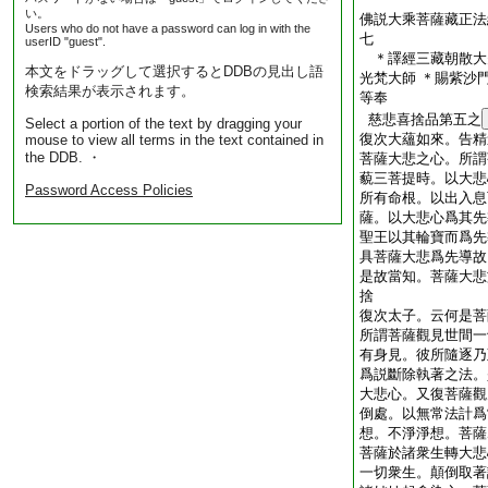
い。
佛説大乘菩薩藏正法
Users who do not have a password can log in with the
七
userID "guest".
＊譯經三藏朝散大
本文をドラッグして選択するとDDBの見出し語
光梵大師 ＊賜紫沙
検索結果が表示されます。
等奉 
慈悲喜捨品第五之
Select a portion of the text by dragging your
復次大蘊如來。告精
mouse to view all terms in the text contained in
the DDB. ・
菩薩大悲之心。所謂
藐三菩提時。以大悲
Password Access Policies
所有命根。以出入息
薩。以大悲心爲其先
聖王以其輪寶而爲先
具菩薩大悲爲先導故
是故當知。菩薩大悲
捨
復次太子。云何是菩
所謂菩薩觀見世間一
有身見。彼所隨逐乃
爲説斷除執著之法。
大悲心。又復菩薩觀
倒處。以無常法計爲
想。不淨淨想。菩薩
菩薩於諸衆生轉大悲
一切衆生。顛倒取著