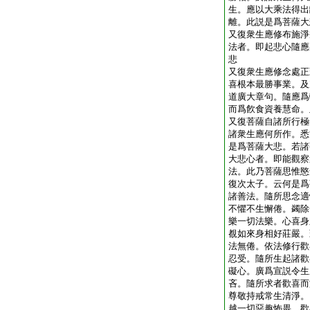
生。應以大乘法得出
離。此説是爲菩薩大
又復衆生應修布施淨
法者。即起悲心隨應
悲
又復衆生應修念處正
喜根本最勝事業。及
道廣大章句。隨應爲
而爲飮食資養慧命。
又復菩薩自諸所行極
諸衆生應何所作。悉
是爲菩薩大悲。若諸
大悲心者。即能觀察
法。此乃菩薩思惟愍
復次太子。云何是爲
諸善法。隨所思念適
不懼不生懈倦。蠲除
樂一切法樂。心喜身
覩如來身相好莊嚴。
法無倦。依法修行歡
忍受。隨所生起諸歡
礙心。廣爲宣説令生
吝。隨所求者歡喜而
尊敬持戒常生清淨。
越一切惡趣怖畏。歡