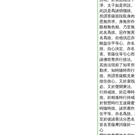
淨。太子如是所説。
此説是爲諸煩惱捨。
所謂菩薩當段取身肉
悉無所求。身無所作
眼相無色相。乃至無
此名爲捨。惡作無害
名爲捨。自他倶忍亦
饒益住平等心。亦名
捨。自心決定。亦名
害。菩薩住等引心而
諸佛世尊所行捨法。
其捨法現前了知常所
勤求。知時隨時而行
捨。所謂菩薩觀見衆
捨住捨心。又於衰毀
必。又於聲聞乘法。
行持戒捨。於忍辱時
捨。於精進時行持戒
於智慧時行五波羅蜜
時隨時捨。諸所應作
住平等。亦名爲捨。
至於彼諸善法分悉名
皆名菩薩摩訶薩於一
心