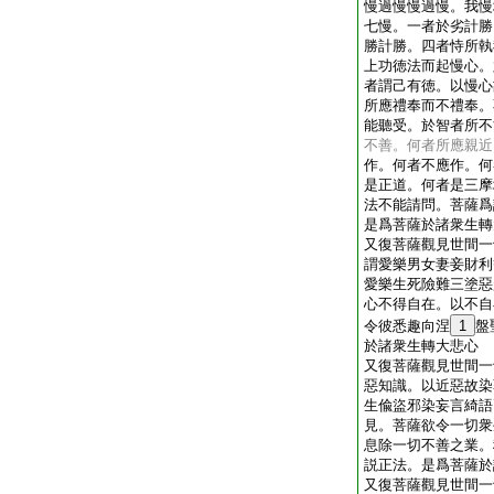
慢過慢慢過慢。我慢
七慢。一者於劣計勝
勝計勝。四者恃所執
上功徳法而起慢心。
者謂己有徳。以慢心
所應禮奉而不禮奉。
能聽受。於智者所不
不善。何者所應親近
作。何者不應作。何
是正道。何者是三摩
法不能請問。菩薩爲
是爲菩薩於諸衆生轉
又復菩薩觀見世間一
謂愛樂男女妻妾財利
愛樂生死險難三塗惡
心不得自在。以不自
令彼悉趣向涅
1
盤
於諸衆生轉大悲心
又復菩薩觀見世間一
惡知識。以近惡故染
生偸盜邪染妄言綺語
見。菩薩欲令一切衆
息除一切不善之業。
説正法。是爲菩薩於
又復菩薩觀見世間一