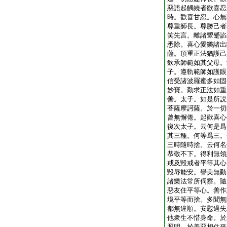
惡語起觸嬈者歡喜忍
時。歡喜甘忍。心無
尊重師長。尊勝己者
笑先言。離諸顰蹙諂
悉除。喜心愛樂諸出
薩。頂重正法猶護己
欽承師範如其父母。
子。遵軌範師如護眼
信受諸波羅蜜多如固
妙寶。勤求正法如重
善。太子。如是所説
菩薩摩訶薩。於一切
曾無懈倦。起歡喜心
復次太子。云何是爲
其三種。何等爲三。
三時隨時捨。云何名
恭敬不下。得利無領
戒及毀戒者平等其心
毀辱能安。譽美無動
諸樂法常所伺察。隨
惡友住平等心。善作
境平等而捨。多聞無
都無違順。安慰過失
他衆生不惜身命。於
照明。於美惡相住平