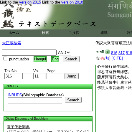
Link to the
version 2015
Link to the
version 2018
離諸異想。一切戒學
爲作護。現忍辱力遠
精進出離正行。於禪
煩惱以決定心而求出
切慈聞總持。自分他
魔煩惱分。行住坐臥
ホーム
検索
ご挨拶
組織
利
蕩一切不善自性及諸
塗飾。消滅一切惡趣
大正蔵検索
佛説大乘菩薩藏正法經 
心救護世間。以大慈
樂
816
817
818
復次太子。諸聲聞人
点:
有
/
無
]
[CITE]
punctuation
Hangul
Eng
薩慈心。而常利益一
心菩薩行衆生縁慈。
TextNo.
Vol.
Page
得忍菩薩行無縁慈。
薩摩訶薩行大慈心。
能爲諸衆生行廣大慈
INBUDS
佛説大乘菩薩藏正法
INBUDS
(Bibliographic Database)
Search
Digital Dictionary of Buddhism
電子佛教辭典
パスワードがない場合は「guest」でログインしてくださ