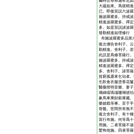
爾時世尊釋迦牟尼如
大蘊如來。爲彼精進
已。即復宣説六波羅
施波羅蜜多。持戒波
精進波羅蜜多。禪定
多。如是宣説諸波羅
發勤精進如理修行
布施波羅蜜多品第
復次佛告舍利子。云
勤精進。舍利子。若
此説是爲修菩薩行。
施波羅蜜多。持戒波
精進波羅蜜多。禪定
多。舍利子。諸菩薩
貧窮孤露來乞匃者。
乞飮食衣服塗香花鬘
醫藥燈明音樂。妻子
璃硨磲瑪瑙珊瑚琥珀
象馬車乘財穀庫藏。
樂嬉戲等事。至于手
骨髓。世間所有無不
復次舍利子。有十種
當行布施。何等爲十
用施。二者菩薩不逼
驚怖他施。四者菩薩