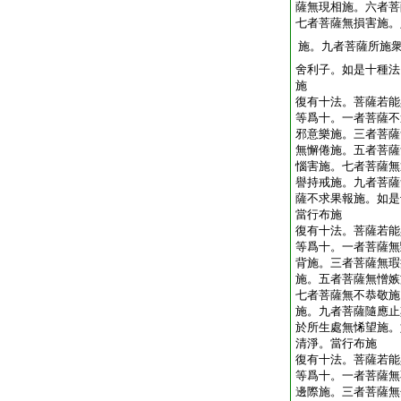
薩無現相施。六者菩
七者菩薩無損害施。
施。九者菩薩所施
舍利子。如是十種法
施
復有十法。菩薩若能
等爲十。一者菩薩不
邪意樂施。三者菩薩
無懈倦施。五者菩薩
惱害施。七者菩薩無
譽持戒施。九者菩薩
薩不求果報施。如是
當行布施
復有十法。菩薩若能
等爲十。一者菩薩無
背施。三者菩薩無瑕
施。五者菩薩無憎嫉
七者菩薩無不恭敬施
施。九者菩薩隨應止
於所生處無悕望施。
清淨。當行布施
復有十法。菩薩若能
等爲十。一者菩薩無
邊際施。三者菩薩無