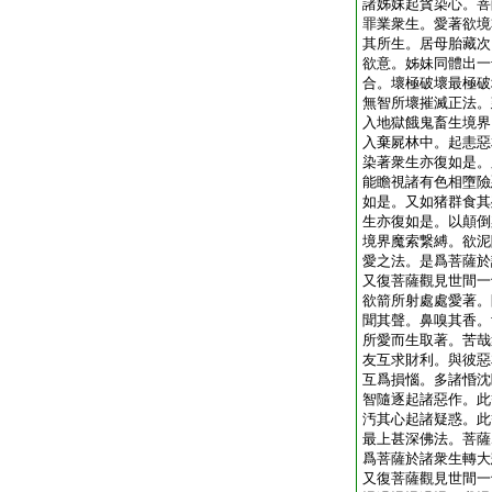
諸姊妹起貪染心。菩
罪業衆生。愛著欲境
其所生。居母胎藏次
欲意。姊妹同體出一
合。壞極破壞最極破
無智所壞摧滅正法。
入地獄餓鬼畜生境界
入棄屍林中。起恚惡
染著衆生亦復如是。
能瞻視諸有色相墮險
如是。又如猪群食其
生亦復如是。以顛倒
境界魔索繋縛。欲泥
愛之法。是爲菩薩於
又復菩薩觀見世間一
欲箭所射處處愛著。
聞其聲。鼻嗅其香。
所愛而生取著。苦哉
友互求財利。與彼惡
互爲損惱。多諸惛沈
智隨逐起諸惡作。此
汚其心起諸疑惑。此
最上甚深佛法。菩薩
爲菩薩於諸衆生轉大
又復菩薩觀見世間一