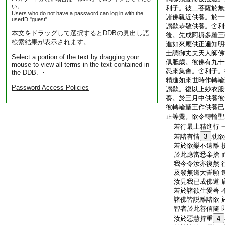
い。
利子。彼二菩薩於無
Users who do not have a password can log in with the
諸佛親近供養。於一
userID "guest".
讃歎恭敬供養。舍利
本文をドラッグして選択するとDDBの見出し語
後。先成阿耨多羅三
検索結果が表示されます。
進如來應供正遍知明
士調御丈夫天人師佛
Select a portion of the text by dragging your
倶胝歳。彼佛有九十
mouse to view all terms in the text contained in
悉來集會。舍利子。
the DDB. ・
精進如來世時作轉輪
Password Access Policies
讃歎。復以上妙衣服
養。於三月中供養彼
彼轉輪聖王作供養已
正等覺。欲令轉輪聖
若行最上精進行 
若諸有情
3
耽欲
若於欲樂不遠離 
於此應當悉棄捨 
我今令汝亦復然 
及發無邊大誓願 
汝見我已成佛道 
若於諸欲生愛著 
諸佛皆説離諸欲 
智者於此善信隨 
汝於惡慧持重
4