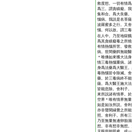
救度想。一切有情爲
爲三。謂貪瞋癡。我
集和合。爲大良藥。
惱病。我説是名菩薩
波羅蜜多之行。又舍
惱。何以故。謂三毒
在人中。乃至地獄餓
爲其貪瞋癡毒之所燒
有情熱惱所苦。發救
病。世間藥餌無能醫
＊唯佛如來獲大法身
情三毒熱惱重病。諸
身爲法藥爲大醫王。
毒熱惱皆令除滅。舍
藥。於三毒病終不能
薩。爲大醫王施大法
皆能息除。舍利子。
來所説諸有情界。於
空界＊唯有情界無量
如是如汝所説。舍利
亦非聲聞縁覺之所能
照。舍利子。所有三
乃至無量無邊卵胎濕
想。非有想非無想。
天眼所能照處。或一