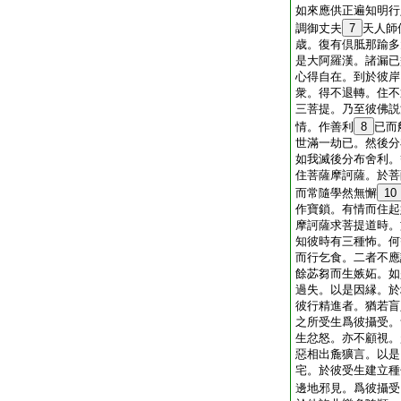
如來應供正遍知明行
調御丈夫
7
天人師
歳。復有倶胝那踰多
是大阿羅漢。諸漏已
心得自在。到於彼岸
衆。得不退轉。住不
三菩提。乃至彼佛説
情。作善利
8
已而
世滿一劫已。然後分
如我滅後分布舍利。
住菩薩摩訶薩。於菩
而常隨學然無懈
10
作寶鎖。有情而住起
摩訶薩求菩提道時。
知彼時有三種怖。何
而行乞食。二者不應
餘苾芻而生嫉妬。如
過失。以是因縁。於
彼行精進者。猶若盲
之所受生爲彼攝受。
生忿怒。亦不顧視。
惡相出麁獷言。以是
宅。於彼受生建立種
邊地邪見。爲彼攝受