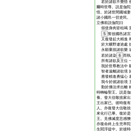
若於諸欲不覺悟 
爾時世尊。説是伽陀
悟。於諸世間國城妻
諸小國邑一切吏民。
立佛前説伽陀曰
假使身肉皆枯竭 
5
誓捨國邑諸宮
又復發起大精進 
於大曠野遼逈處 
永願棄捨諸欲樂 
若於諸染
6
而執
所有諸欲及王位 
我於世尊教法中 
智者遠離諸欲境 
應發精進勇猛心 
我今於彼諸欲境 
勤於佛法求出離 
時轉輪聖王。説是伽
養。發大信敬捨家出
王出家已。彼時復有
人。亦復發大信敬捨
來化行已畢。復於是
王。見佛滅度悲感懊
亦復命終上生兜率陀
生閻浮提中。於彼時