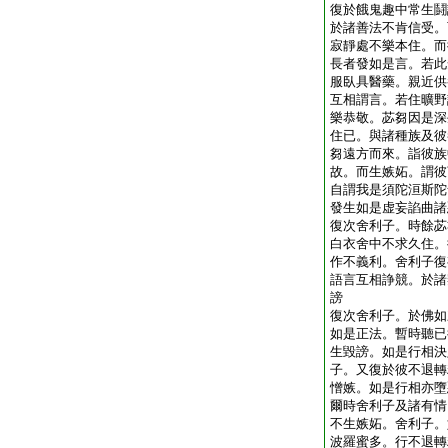
復於餓鬼趣中常生鬪
於諸善法不肯信受。
寂靜處不樂本住。而
長者發如是言。若此
服臥具醫藥。親近供
互相謂言。若住曠野
樂恭敬。苾芻因是深
住已。與諸種族及彼
芻遠方而來。詣彼族
故。而生嫉妬。謂彼
自謂我是須陀洹斯陀
發生如是虚妄諂曲諸
復次舍利子。時餘苾
白衣舍中不求久住。
作不義利。舍利子復
語言互相諍競。於諸
謗
復次舍利子。於佛如
如是正法。暫時聽已
生毀謗。如是行相決
子。又復於彼不退轉
憎嫉。如是行相亦墮
爾時舍利子及諸有情
不生嫉妬。舍利子。
波羅蜜多。行不退轉