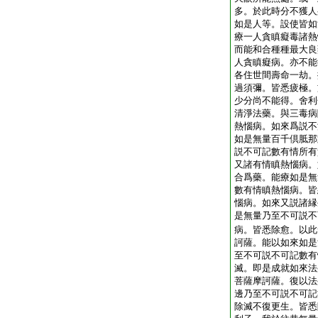
多。於此時分不獲人
如是人等。設使皆如
療一人貪瞋癡毒諸熱
而能和合種種最大良
人貪瞋癡病。亦不能
各住世間壽命一劫。
過須彌。皆悉疲極。
少分尚不能得。舍利
清淨法藥。與三毒病
熱惱病。如來爲説不
如是無量百千倶胝那
説不可記數有情所有
又諸有情瞋熱惱病。
合爲藥。能療如是無
數有情瞋熱惱病。皆
惱病。如來又説諸縁
是無量乃至不可説不
病。皆悉除愈。以此
訶薩。能以如來如是
至不可説不可記數有
滅。即是成就如來法
菩薩摩訶薩。復以法
邊乃至不可説不可記
除滅不復更生。皆悉