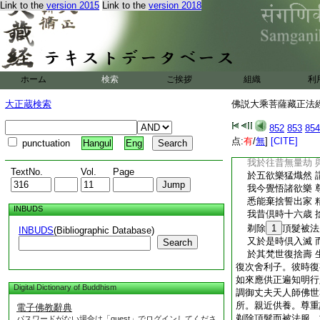
Link to the
version 2015
Link to the
version 2018
於四萬歳中。旋繞禮
歳中。持諸幡蓋供養
食。供養塔廟。彼二
而復下生閻浮提中。
宿命智。既誕生已互
逸行。是時菩薩説伽
ホーム
検索
ご挨拶
組織
利
我等生王勝族中 
當願常行不放逸 
大正蔵検索
佛説大乘菩薩藏正法經 
尊貴富饒諸欲樂 
智者應當悉了知 
852
853
854
若人求是菩提道 
点:
有
/
無
]
[CITE]
punctuation
Hangul
Eng
爲利有情求出家 
我於往昔無量劫 
TextNo.
Vol.
Page
於五欲樂猛熾然 
我今覺悟諸欲樂 
悉能棄捨誓出家 
INBUDS
我昔倶時十六歳 
剃除
1
頂髮被法
INBUDS
(Bibliographic Database)
又於是時倶入滅 
Search
於其梵世復捨壽 
復次舍利子。彼時復
如來應供正遍知明行
Digital Dictionary of Buddhism
調御丈夫天人師佛世
所。親近供養。尊重
電子佛教辭典
剃除頂髮而被法服。
パスワードがない場合は「guest」でログインしてくださ