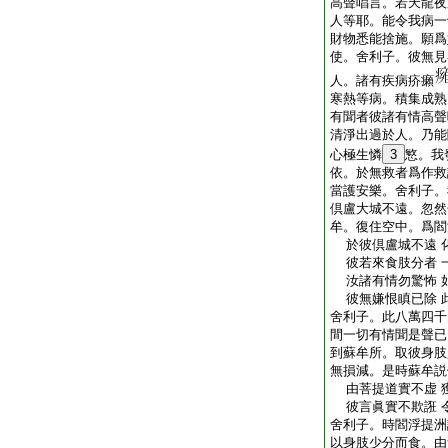
高聲唱言。若天龍夜
人等耶。能令我病一
財物悉能捨施。願爲
使。舍利子。彼無見
人。諸有疾病疥癩
寒熱等病。積集成熟
有聞者彼諸有情高聲
清淨出過於人。乃能
心極生憐
3
慜。我
依。於無救者爲作救
當護安樂。舍利子。
倶盧大城不遠。忽然
牟。復住空中。爲閻
於彼倶盧城不遠 
彼若來食肢分者 
汝諸有情勿驚怖 
彼無嫌恨瞋已除 
舍利子。此八萬四千
間一切有情聞是聲已
到蘇牟所。取彼身肢
無損減。是時蘇牟説
由菩提道實不虚 
彼言眞實不欺誑 
舍利子。時閻浮提洲
以身肢少分而食。由