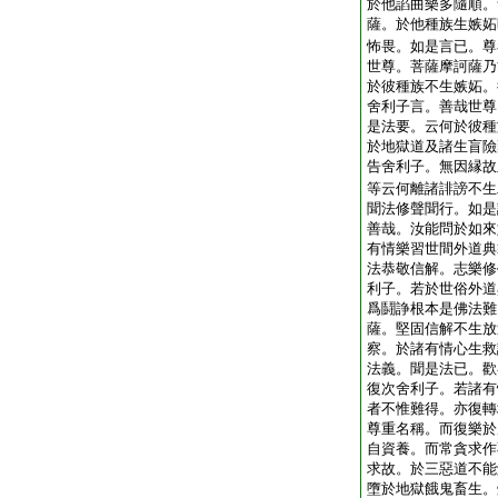
於他諂曲樂多隨順。
薩。於他種族生嫉妬
怖畏。如是言已。尊
世尊。菩薩摩訶薩乃
於彼種族不生嫉妬。
舍利子言。善哉世尊
是法要。云何於彼種
於地獄道及諸生盲險
告舍利子。無因縁故
等云何離諸誹謗不生
聞法修聲聞行。如是
善哉。汝能問於如來
有情樂習世間外道典
法恭敬信解。志樂修
利子。若於世俗外道
爲鬪諍根本是佛法難
薩。堅固信解不生放
察。於諸有情心生救
法義。聞是法已。歡
復次舍利子。若諸有
者不惟難得。亦復轉
尊重名稱。而復樂於
自資養。而常貪求作
求故。於三惡道不能
墮於地獄餓鬼畜生。