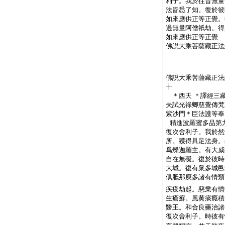
利子。我於往昔無量
法皆悉了知。復於彼
如來應供正等正覺。
過無量阿僧祇劫。得
如來應供正等正覺
佛説大乘菩薩藏正法
佛説大乘菩薩藏正法
十
＊西天 ＊譯經三
夫試光祿卿慈覺傳梵
紫沙門＊臣法護等
精進波羅蜜多品第
復次舍利子。我於然
所。獲得具足法身。
爲爍迦羅主。有大威
自在無礙。復於彼時
大城。復有衆多城邑
倶胝那庾多諸有情類
疾疫劫起。惡業有情
生瘡癬。風黄痰癊積
醫王。和合良藥治諸
復次舍利子。時彼有