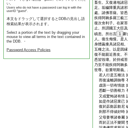
畜生。又復邊地諸惡
い。
足。垢穢障重具諸邪
Users who do not have a password can log in with the
userID "guest".
處。諸佛菩薩。皆悉
疾得阿耨多羅三藐三
本文をドラッグして選択するとDDBの見出し語
復次舍利子。在家菩
検索結果が表示されます。
止。所謂國王大臣及
Select a portion of the text by dragging your
瞋恚。所出言
1
辭
mouse to view all terms in the text contained in
人。復生侮慢。是人
the DDB. ・
身體羸痩具諸惡相。
五種之法。以是因縁
Password Access Policies
復不能親近善友。不
悉皆毀壞。於持戒菩
乃至不能疾得阿耨多
世尊。欲重明斯義。
若人行是五種法 
而復遠離調御尊 
虚誑一切有情故 
悉斷一切善根力 
又或驚怖諸有情 
如是作諸惡業已 
復於苾芻苾芻尼 
刹那不得値好時 
父母妻孥諸眷屬 
而於正法不樂聞 
設逢佛世求親近 