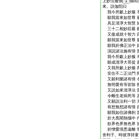
上妙法服價
1
値閻
來。説伽陀曰
我今所獻上妙服 
願我當來如世尊 
具足清淨大智慧 
三十二相妙莊嚴 
又復成就十智力 
願我當來如世尊 
願我於佛正法中 
演説諸法施有情 
我今所獻上妙服 
願成清淨大菩提 
又我所獻上妙服 
安住不二正法門 
又願利樂諸有情 
無明愛有等皆除 
又説如來清淨法 
令離生老病死等 
又願説法利一切 
有想無想諸有情 
願我如住諸佛刹 
於大黒闇熱惱中 
欲界色界無色界 
於憎愛境悉遠離 
舍利子。時彼淨持童