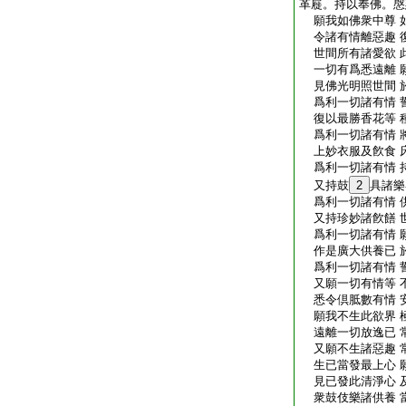
革屣。持以奉佛。慇
願我如佛衆中尊 
令諸有情離惡趣 
世間所有諸愛欲 
一切有爲悉遠離 
見佛光明照世間 
爲利一切諸有情 
復以最勝香花等 
爲利一切諸有情 
上妙衣服及飮食 
爲利一切諸有情 
又持鼓
2
具諸樂
爲利一切諸有情 
又持珍妙諸飮饍 
爲利一切諸有情 
作是廣大供養已 
爲利一切諸有情 
又願一切有情等 
悉令倶胝數有情 
願我不生此欲界 
遠離一切放逸已 
又願不生諸惡趣 
生已當發最上心 
見已發此清淨心 
衆鼓伎樂諸供養 