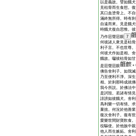
以是義故。譬如餓犬
見枯骨而生食想。復
其口血塗骨上。不自
滿終無所得。時有刹
自遠而來。見是餓犬
時餓犬復自思惟。彼
乃作惡聲惡眼
7
何彼諸人衆見是枯骨
利子言。不也世尊。
何彼犬作如是相。舍
餓故。囓彼枯骨如甘
是惡聲惡眼
＊
佛告舍利子。如我滅
乃至便利不淨。深生
相。於刹那時成就佛
我今所説。於佛法中
是訶毀。若諸有情見
誹謗如彼餓犬。舍利
爲利樂一切有情。求
棄捨。何況於他善業
復次舍利子。復有世
愛樂世間財寶飮食。
役驅使。於他族中親
他人而生嫉妬。舍利