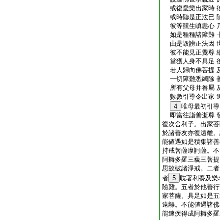
或復愛樂出家時 
或時聽是正法已 
彼等競生瞋恚心 
如是種種諸障難 
由是毀謗正法因 
彼不能見正覺尊 
當獲人身不具足 
若人歸向佛菩提 
一切障難悉蠲除 
所有父母并眷屬 
數數引導令出家 
4
唯母最初引導
即當往詣善逝尊 
復次舍利子。出家菩
於諸善友亦復遠離。
能値遇如是積集諸善
持戒菩薩摩訶薩。不
阿耨多羅三藐三菩提
思故破諸淨戒。二者
者
5
耽著利養及樂
險難。五者於他善行
家菩薩。具足如是五
遠離。不能値遇諸佛
能速疾得成阿耨多羅