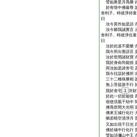
譬如衆星月爲勝 
於有情中佛最尊 
舍利子。時彼淨持童
曰
汝今莫作如是語 
汝今聽我誠實言 
舍利子。時彼淨住童
曰
汝於此道不愛樂 
我今所出善語言 
汝於世間諸財寶 
我於身命尚能捨 
與汝如是諸舍宅 
我今往詣於佛所 
三十二種殊勝相 
無上菩提誰不行 
我於舍宅
1
并財
於此一切皆能捨 
假使倶胝千劫中 
佛爲世間大光明 
佛來王城行化行 
猶若晴空清淨月 
又如出現千日光 
佛於城中行化行 
譬如須彌山中王 