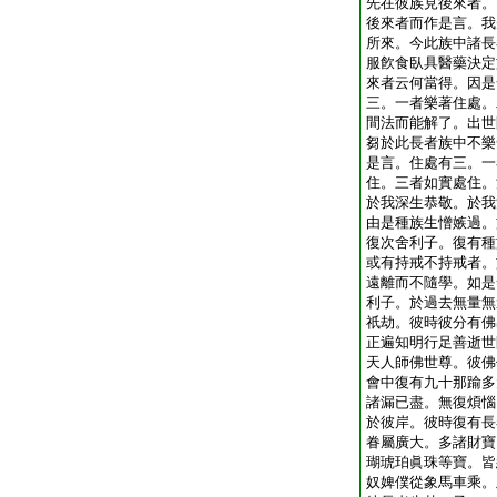
先在彼族見後來者。
後來者而作是言。我
所來。今此族中諸長
服飮食臥具醫藥決定
來者云何當得。因是
三。一者樂著住處。
間法而能解了。出世
芻於此長者族中不樂
是言。住處有三。一
住。三者如實處住。
於我深生恭敬。於我
由是種族生憎嫉過。
復次舍利子。復有種
或有持戒不持戒者。
遠離而不隨學。如是
利子。於過去無量無
祇劫。彼時彼分有佛
正遍知明行足善逝世
天人師佛世尊。彼佛
會中復有九十那踰多
諸漏已盡。無復煩惱
於彼岸。彼時復有長
眷屬廣大。多諸財寶
瑚琥珀眞珠等寶。皆
奴婢僕從象馬車乘。