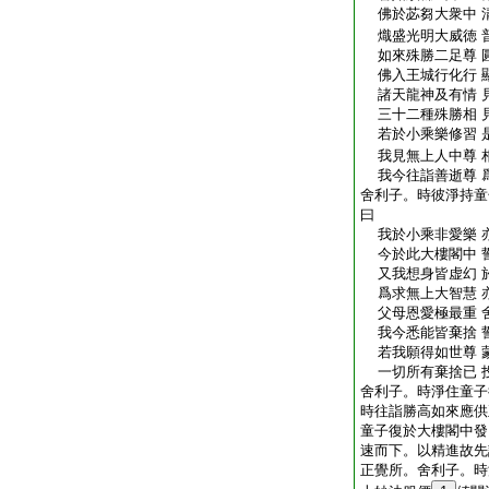
佛於苾芻大衆中 
熾盛光明大威徳 
如來殊勝二足尊 
佛入王城行化行 
諸天龍神及有情 
三十二種殊勝相 
若於小乘樂修習 
我見無上人中尊 
我今往詣善逝尊 
舍利子。時彼淨持童
曰
我於小乘非愛樂 
今於此大樓閣中 
又我想身皆虚幻 
爲求無上大智慧 
父母恩愛極最重 
我今悉能皆棄捨 
若我願得如世尊 
一切所有棄捨已 
舍利子。時淨住童子
時往詣勝高如來應供
童子復於大樓閣中發
速而下。以精進故先
正覺所。舍利子。時