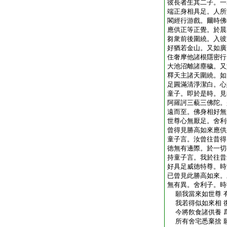
彼長者生其二子。一
端正身相具足。人所
閣經行游戲。爾時佛
應供正等正覺。於晨
芻衆前後圍繞。入彼
好猶若金山。又如廣
住奢摩他諸根隱密行
大池沼離諸塵穢。又
釋天主諸天圍繞。如
足圓滿清淨潔白。心
童子。即於是時。見
阿羅訶三藐三佛陀。
遠而至。佛身相好無
世尊心無厭足。舍利
曾得見勝高如來應供
童子言。汝曾往昔得
徳無有邊際。於一切
持童子言。我於往昔
好具足威徳特尊。時
已曾見此勝高如來。
無有異。舍利子。時
願我當來如世尊 
我若得似如來相 
今將飮食諸供養 
所有舍宅悉棄捨 