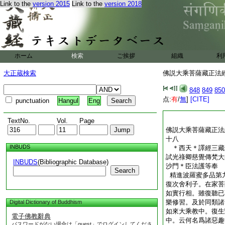
戒蘊。我説是名城中
Link to the
version 2015
Link to the
version 2018
樂著五欲。不能思念
疾得成無上正等正覺
復次舍利子。在家菩
復多障難。所謂父母
弟朋友眷屬。於長夜
ホーム
検索
ご挨拶
是之法。能爲在家菩
組織
利
佛出於世。乃至不能
大正蔵検索
佛説大乘菩薩藏正法經 
藐三菩提
佛説大乘菩薩藏正法
848
849
850
点:
有
/
無
]
[CITE]
punctuation
Hangul
Eng
TextNo.
Vol.
Page
佛説大乘菩薩藏正法
十八
INBUDS
＊西天＊譯經三藏
試光祿卿慈覺傳梵大
INBUDS
(Bibliographic Database)
沙門＊臣法護等
Search
精進波羅蜜多品第
復次舍利子。在家菩
如實行相。雖復聽已
樂修習。及於同類諸
Digital Dictionary of Buddhism
如來大乘教中。復生
電子佛教辭典
中。云何名爲諸惡趣
パスワードがない場合は「guest」でログインしてくださ