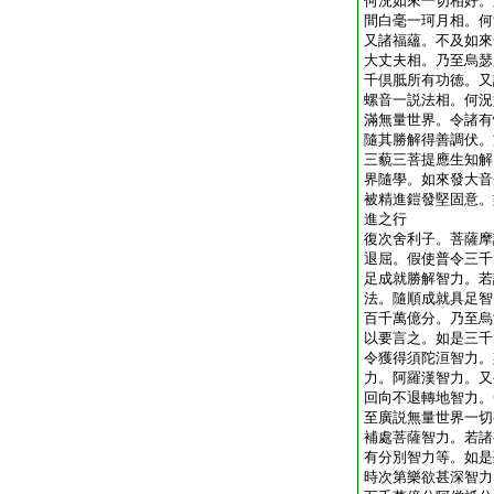
何況如來一切相好。
間白毫一珂月相。何
又諸福蘊。不及如來
大丈夫相。乃至烏瑟
千倶胝所有功徳。又
螺音一説法相。何況
滿無量世界。令諸有
隨其勝解得善調伏。
三藐三菩提應生知解
界隨學。如來發大音
被精進鎧發堅固意。
進之行
復次舍利子。菩薩摩
退屈。假使普令三千
足成就勝解智力。若
法。隨順成就具足智
百千萬億分。乃至烏
以要言之。如是三千
令獲得須陀洹智力。
力。阿羅漢智力。又
回向不退轉地智力。
至廣説無量世界一切
補處菩薩智力。若諸
有分別智力等。如是
時次第樂欲甚深智力