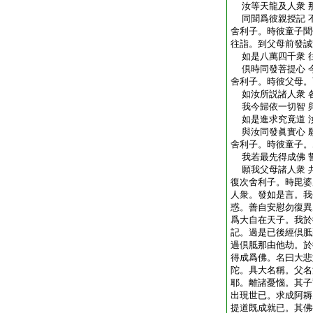
汝等天龍及人衆 
同聞爲彼親授記 
舍利子。時彼童子聞
往詣。到父母前發誠
如是八萬四千衆 
倶時同發菩提心 
舍利子。時彼父母。
如汝所説諸人衆 
我今歸依一切智 
如是進求究竟道 
與汝同發眞實心 
舍利子。時彼童子。
我若最先得成佛 
願我父母諸人衆 
復次舍利子。時毘婆
人衆。發如是言。我
惑。善自安慰勿復異
爲大自在天子。我於
記。過是已後經倶胝
過倶胝那由他劫。於
得成爲佛。名曰大悲
陀。具大名稱。父名
耶。離諸憂惱。其子
出現世已。求成阿耨
提道既成就已。其佛