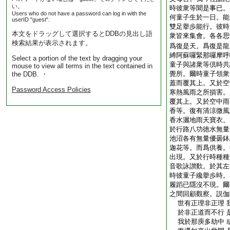
い。
時彼衆等聞是事已。
Users who do not have a password can log in with the
何童子生於一日。能
userID "guest".
雙足擧歩能行。彼時
本文をドラッグして選択するとDDBの見出し語
衆皆來集會。各各思
検索結果が表示されます。
爲復是天。爲復是龍
縛阿蘇囉緊那囉摩呼
Select a portion of the text by dragging your
童子與諸衆等倶時共
mouse to view all terms in the text contained in
覺所。爾時童子領衆
the DDB. ・
蓋而覆其上。又於空
Password Access Policies
寒熱風雨之所損害。
覆其上。又於空中雨
香等。復有清涼微風
香水灑地雨天寶衣。
於行路八功徳水無量
池沼各有無量優曇鉢
迦花等。而爲供養。
出現。又於行時種種
音歌詠讃歎。於其左
時彼童子纔擧歩時。
履蹈已隱沒不現。爾
之間回顧觀察。説伽
世有正理非正理 
於非正道而不行 
我於那庾多劫中 