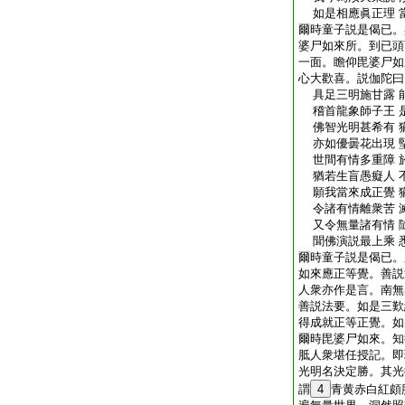
如是相應眞正理 
爾時童子説是偈已。
婆尸如來所。到已頭
一面。瞻仰毘婆尸如
心大歡喜。説伽陀曰
具足三明施甘露 
稽首龍象師子王 
佛智光明甚希有 
亦如優曇花出現 
世間有情多重障 
猶若生盲愚癡人 
願我當來成正覺 
令諸有情離衆苦 
又令無量諸有情 
聞佛演説最上乘 
爾時童子説是偈已。
如來應正等覺。善説
人衆亦作是言。南無
善説法要。如是三歎
得成就正等正覺。如
爾時毘婆尸如來。知
胝人衆堪任授記。即
光明名決定勝。其光
謂
4
青黄赤白紅頗