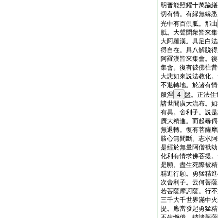
明普能照耀十萬踰繕
切有情。有縁無縁悉
光中有百倶胝。那由
胝。大聲聞衆皆來集
大阿羅漢。具足白法
得自在。具八解脱得
阿羅漢皆來集會。復
集會。復有彼佛往昔
大悲如來説法教化。
不退轉地。於諸有情
般涅
4
盤。正法住
諸世間廣大流布。如
有異。舍利子。説是
廣大精進。而起尋伺
無退轉。復有菩薩摩
勝心無間斷。志求阿
是經於無量阿僧祇劫
化利有情求佛菩提。
是願。盡生死際被精
精進行願。勇猛精進
次舍利子。云何菩薩
若菩薩摩訶薩。行不
三千大千世界滿中火
提。應當發起勇猛精
不生懈倦。彼諸菩薩