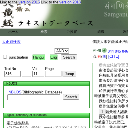
Link to the
version 2015
Link to the
version 2018
於佛正法得開示 
彼佛慧日照世間 
我佛具足三十二 
彼佛慧日照世間 
假使千倶胝劫中 
如優曇花難値遇 
ホーム
検索
ご挨拶
組織
利
舍利子。時彼父母語
淨心投佛出家。我今
大正蔵検索
佛説大乘菩薩藏正法經 
胝金銀珍寶悉施於汝
時彼父母説伽陀曰
844
845
846
我今所有諸財寶 
点:
有
/
無
]
[CITE]
punctuation
Hangul
Eng
由汝發起清淨心 
所有金銀諸珍寶 
TextNo.
Vol.
Page
由汝發起清淨心 
床褥臥具諸受用 
由汝發起清淨心 
INBUDS
佛寶法寶并僧寶 
於彼廣行布施心 
INBUDS
(Bibliographic Database)
時彼童子復爲父母説
Search
我欲往詣於佛所 
廣作無量諸供養 
1
若天若人諸衆
Digital Dictionary of Buddhism
我今往詣世尊前 
時彼童子説此偈已。
電子佛教辭典
父母言。我今往詣毘
パスワードがない場合は「guest」でログインしてくださ