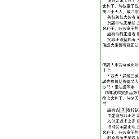
復遇如來出世間 
舍利子。時彼童子説
萬四千天人。咸共讃
善哉善哉大智者 
於諸非理悉棄捨 
舍利子。時彼童子對
諸有能行正道者 
於非正道堅執著 
佛説大乘菩薩藏正法
佛説大乘菩薩藏正法
十七
＊西天＊譯經三藏
試光祿卿慈覺傳梵大
沙門＊臣法護等
精進波羅蜜多品第
復次舍利子。時諸天
曰
諸有貪
3
者於欲
由愚癡故非正理 
若於正道求出家 
彼能開示諸正理 
舍利子。時彼童子對
我今爲汝天衆説 