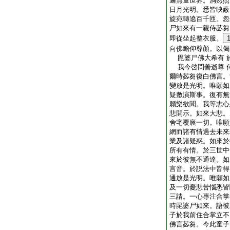
遍無量世界。洞然照
日月光明。悉皆映蔽
旋宛轉遶百千匝。忽
尸如來有一親侍苾芻
即從坐起整衣服。
向佛瞻仰尊顏。以偈
毘婆尸佛大希有 
我今啓問善逝尊 
爾時苾芻復白佛言。
變放是光明。唯願如
疑敷演斯事。復有無
願樂欲聞。我等志心
悲開示。如來大悲。
舍宅覆廕一切。唯願
網而諸有情過去未來
業及諸疑惑。如來於
所有有情。於三世中
來於彼無不通達。如
言音。於説法中皆得
通放是光明。唯願如
及一切憂悲苦惱悉皆
三請。一心專注合掌
時毘婆尸如來。語彼
子於我前住合掌立不
佛言苾芻。今此童子