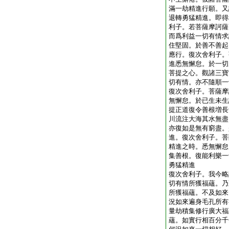
滿一劫精進行願。又
退轉勇猛精進。即得
利子。若菩薩摩訶薩
而爲利益一切有情求
住堅固。於善不善起
應行。復次舍利子。
進悉無懈怠。於一切
菩提之心。觀諸三寶
切有情。亦不隨順一
復次舍利子。菩薩摩
無懈怠。於已生未生
提正道復令善根増長
川流注大海其水無盡
亦復如是無有窮盡。
進。復次舍利子。菩
精進之時。悉無懈怠
集善根。復能利樂一
勇猛精進
復次舍利子。我今略
切有情所獲福蘊。乃
所獲福蘊。不及如來
況如來遍身毛孔所有
量劫積集修行廣大福
蘊。如實行相百分千