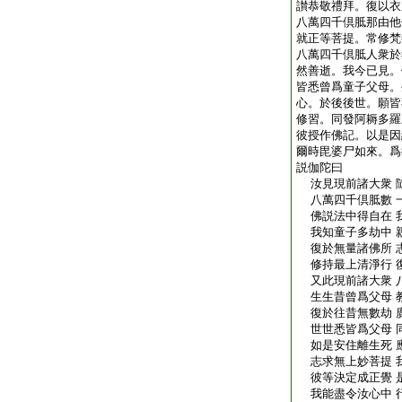
讃恭敬禮拜。復以衣
八萬四千倶胝那由他
就正等菩提。常修梵
八萬四千倶胝人衆於
然善逝。我今已見。
皆悉曾爲童子父母。
心。於後後世。願皆
修習。同發阿耨多羅
彼授作佛記。以是因
爾時毘婆尸如來。爲
説伽陀曰
汝見現前諸大衆 
八萬四千倶胝數 
佛説法中得自在 
我知童子多劫中 
復於無量諸佛所 
修持最上清淨行 
又此現前諸大衆 
生生昔曾爲父母 
復於往昔無數劫 
世世悉皆爲父母 
如是安住離生死 
志求無上妙菩提 
彼等決定成正覺 
我能盡令汝心中 