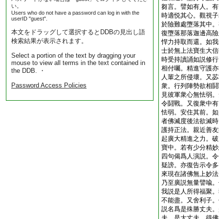
い。
芻言。譬如有人。有
Users who do not have a password can log in with the
時適悦其心。觀視子
userID "guest".
於險難處墮落其中。
本文をドラッグして選択するとDDBの見出し語
復墮落那落迦邊高險
検索結果が表示されます。
悍力持取而還。如我
士於無上法寶生大信
Select a portion of the text by dragging your
時受持讀誦如説修行
mouse to view all terms in the text contained in
相付囑。精進守護亦
the DDB. ・
人輩之所侵壞。又苾
Password Access Policies
衆。行列陣勢欲相鬪
見彼軍衆心無怯弱。
令鬪戰。又復衆中有
怯弱。安住其前。如
者佛滅度後法欲滅時
護持正法。親近善友
起廣大精進之力。破
寶中。若有少分精妙
四句偈爲人演説。令
疑謗。亦復告示令多
來現在諸佛無上妙法
乃至廣説無量譬喩。
我説是人所得福聚。
不能盡。又舍利子。
説名爲是殊勝丈夫。
夫。是大丈夫。得佛