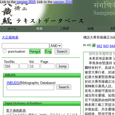
Link to the
version 2015
Link to the
version 2018
時彼苾芻魔所著 
謂言此法非佛乘 
復背正覺合諸塵 
由執我見麁重已 
縱有少分諸苾芻 
各於大乘空法中 
ホーム
検索
ご挨拶
組織
利
縱遇最上眞實法 
復於義理生恐怖 
大正蔵検索
佛説大乘菩薩藏正法經 
彼時無有説法者 
如是縱有説法師 
842
843
844
若於世尊末法中 
punctuation
Hangul
Eng
彼時多有魔障侵 
未來若有苾芻衆 
TextNo.
Vol.
Page
寧喪身命堅護持 
爾時舍利子。及諸大
修習大乘行者。於諸
INBUDS
起廣大無量堅固勇猛
於此大乘菩薩藏正法
INBUDS
(Bibliographic Database)
展轉教示廣爲人説。
Search
若有人善能守護祖宗
減沒而生憂惱。如我
百千倶胝那由他阿僧
Digital Dictionary of Buddhism
耨多羅三藐三菩提法
亦復如是。共生憂惱
電子佛教辭典
猛精進。堅持守護大
パスワードがない場合は「guest」でログインしてくださ