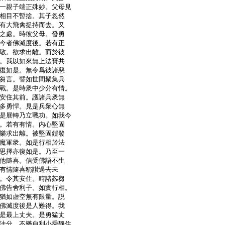
一親子端正殊妙。父母見
相目不暫捨。其子忽然
有大飛禽捉持而去。又
之處。時彼父母。發勇
今者佛滅度後。若有正
敬。欲求出離。而於彼
。我以如來無上法寶共
復如是。無令爲彼諸惡
芻言。譬如世間聚集兵
戰。是時衆中少分有情。
安住其前。護諸兵衆無
多勇悍。見是兵衆心無
是展轉乃立戰功。如我今
。若有有情。内心堅固
樂求出離。被堅固鎧發
魔軍衆。如是行相於法
思擇亦復如是。乃至一
他隨喜。信受佛語不生
有情隨喜稱讃過去未
。令其安住。時諸苾芻
佛告舍利子。如實行相。
猶如虚空無有限量。説
佛滅度後是人難得。我
是最上丈夫。是勇猛丈
法分。不樂自利小乘靜住。