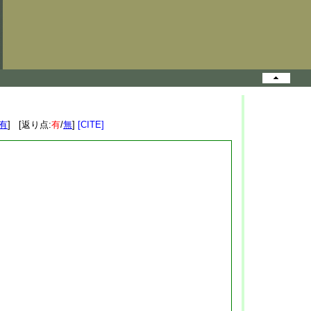
有
] [返り点:
有
/
無
]
[CITE]