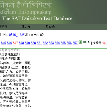
信魔語故生放逸
因是棄捨涅
4
盤道
而於佛法不信受
速疾墮落惡趣中
而復愛樂非眞實
互相伺求諸過失
用条件
使い方
English
以雜亂故不聽習
捨正法故無所歸
(No.
0316_
法護
譯 ) in Vol. 00
不信解人而復衆
悉皆棄捨不聽受
845
846
847
848
849
850
851
852
853
854
855
856
857
[行番号:
無
/
復能利樂諸有情
於此勿應生退屈
決定於法生信解
速獲證悟圓常果
苾芻等。於大衆中聞是
險難能行正法。各各發
精進之力。如是行相。
。聽聞讀誦書寫受持
又復説是善巧譬喩。譬
庫藏。今見財寶漸欲
今見釋迦如來。於無量
祇劫。修行是難得阿
漸將減沒。我等苾芻
。宜各發起廣大無量勇
乘菩薩正法寶藏。又苾