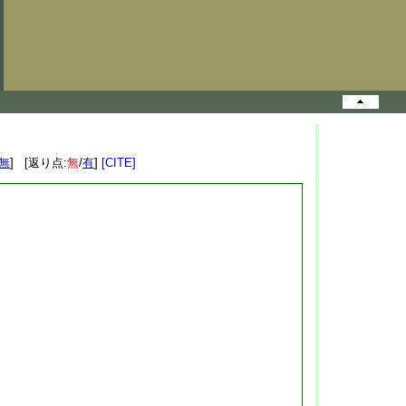
無
] [返り点:
無
/
有
]
[CITE]