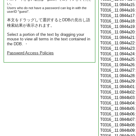
い。
T0316_.11.0844a15
Users who do not have a password can log in with the
T0316_.11.0844a16
userID "guest".
T0316_.11.0844a17
本文をドラッグして選択するとDDBの見出し語
T0316_.11.0844a18
検索結果が表示されます。
T0316_.11.0844a19
T0316_.11.0844a20
Select a portion of the text by dragging your
T0316_.11.0844a21
mouse to view all terms in the text contained in
T0316_.11.0844a22
the DDB. ・
T0316_.11.0844a23
Password Access Policies
T0316_.11.0844a24
T0316_.11.0844a25
T0316_.11.0844a26
T0316_.11.0844a27
T0316_.11.0844a28
T0316_.11.0844a29
T0316_.11.0844b01
T0316_.11.0844b02
T0316_.11.0844b03
T0316_.11.0844b04
T0316_.11.0844b05
T0316_.11.0844b06
T0316_.11.0844b07
T0316_.11.0844b08
T0316_.11.0844b09
T0316_.11.0844b10