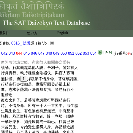
:
辱波羅蜜多。若彼菩薩摩訶薩。能行是菩薩
:
相應行時。一切魔王及魔眷屬。作諸魔事及
:
諍訟等。皆悉不現。是名菩薩摩訶薩成就最
:
上忍辱波羅蜜多
5
◎
:
◎
6
精進波羅蜜多品第九之一
:
復次舍利子。云何名爲菩薩摩訶薩精進波
用条件
使い方
English
:
羅蜜多。佛言舍利子。菩薩摩訶薩修精進波
:
羅蜜多相應行時。先令魔事隱沒不現。次當
(No.
0316_
法護
譯 ) in Vol. 00
:
發起不退具足勇猛精進。不惜身命堅固勇
:
悍志求修習。此菩薩藏正法明文。復能書寫
842
843
844
845
846
847
848
849
850
851
852
853
854
[行番号:
有
/
:
受持聽聞讀誦。解其義趣爲人解説。又菩薩
:
摩訶薩於諸契經。亦復教人聽聞書寫受持
:
讀誦。解其義趣爲他人説。舍利子。譬如有人
:
行眞實行。執持種種金剛器仗。與百人戰而
:
無怯懼。勇
1
捍敵衆不惜身命。菩薩摩訶薩。
:
行精進行亦復如是。應當堅固發起最上精
:
進。志求菩薩藏正法曾無棄捨。發勝解行不
:
退精進
:
復次舍利子。若菩薩摩訶薩行堅固精進行
:
時。不惜身命。所有三千大千世界中。卵生胎
:
生濕生化生。有色無色有想無想。非有想非
:
無想。乃至墮於有情數者。於一刹那一臘縛
:
一牟呼栗多。如是展轉滿一劫已。往昔已來
:
未曾受生。今始受生獲得人身。亦當精進讀
:
誦受持。乃至爲人演説。令他受持。舍利子。