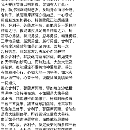
:
我今樂説譬喩以明斯義。譬如有人行眞正
:
行。執持利劍能禦惡友。及斷身命而得全勝。
:
舍利子。彼菩薩摩訶薩亦復如是。一心發起
:
勇猛精進無怖畏心。於菩薩藏正法悉能受
:
持。舍利子。菩薩摩訶薩。而能具足不退轉地
:
精進之行。復能速疾具足無量精進之力。所
:
謂淨心勇猛。持戒勇猛。忍辱勇猛。精進勇猛。
:
三摩地勇猛。勝慧勇猛。勝行勇猛。舍利子。
:
菩薩摩訶薩雖能如是起諸勇猛。曾無一念
:
起殺害意。非如惡友起勇猛心而能殺害
:
復次舍利子。我説此菩薩摩訶薩。猶如梵王
:
如天帝釋如妙高山。而無動搖。大慈大悲及
:
善勝解。復能通達不退轉地神通境界。善知
:
有情種種心行。心如大地一切平等。如水火
:
風及虚空等。心皆平等。復能除滅貪瞋癡等
:
一切過失
:
復次舍利子。菩薩摩訶薩。譬如殑伽沙數世
:
界滿中七寶持用布施。不如聞是大乘菩薩
:
藏正法。精進思惟而能修行。得成阿耨多羅
:
三藐三菩提果。諸菩薩摩訶薩等。應當寂靜
:
思惟如是修學。舍利子。菩薩摩訶薩。若能如
:
是廣大隨順修學。即得圓滿無量廣大善根。
:
由聞如是精進波羅蜜多。而能成就最勝妙
:
果。何以故。舍利子。決定愛樂阿耨多羅三藐
:
三菩提故。舍利子。菩薩摩訶薩於菩薩藏正