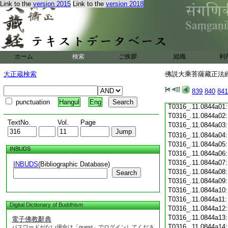
Link to the
version 2015
Link to the
version 2018
T0316_.11.0843c19
T0316_.11.0843c20
T0316_.11.0843c21
T0316_.11.0843c22
T0316_.11.0843c23
T0316_.11.0843c24
ホーム
検索
ご挨拶
組織
利
T0316_.11.0843c25
T0316_.11.0843c26
大正蔵検索
佛説大乘菩薩藏正法經 
T0316_.11.0843c27
T0316_.11.0843c28
839
840
841
T0316_.11.0843c29
punctuation
Hangul
Eng
T0316_.11.0844a01
T0316_.11.0844a02
TextNo.
Vol.
Page
T0316_.11.0844a03
T0316_.11.0844a04
T0316_.11.0844a05
INBUDS
T0316_.11.0844a06
T0316_.11.0844a07
INBUDS
(Bibliographic Database)
T0316_.11.0844a08
Search
T0316_.11.0844a09
T0316_.11.0844a10
T0316_.11.0844a11
Digital Dictionary of Buddhism
T0316_.11.0844a12
T0316_.11.0844a13
電子佛教辭典
T0316_.11.0844a14
パスワードがない場合は「guest」でログインしてくださ