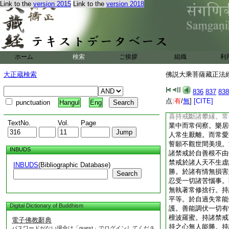
Link to the
version 2015
Link to the
version 2018
於佗塵境不生貪愛。
所毀呰終不傾動。而
身命不生邪見。何以
常持禁戒無所毀犯。
學佛慧。堅持禁戒常
染法。堅持禁戒遠離
ホーム
検索
ご挨拶
組織
利
就潔白勝行。増長往
隨心所欲。自在而行
大正蔵検索
佛説大乘菩薩藏正法經 
諸智者不生毀謗。初
戒中離諸譏謗。諸有
836
837
838
門而常密護。於持戒
点:
有
/
無
]
[CITE]
punctuation
Hangul
Eng
而常攝受。少欲知足
喜持戒斷諸攀縁。常
TextNo.
Vol.
Page
業中而常伺察。樂居
人常生厭離。而常愛
誓願不觀世間美境。
INBUDS
諸禁戒於自善根不由
禁戒於諸人天不生虚
INBUDS
(Bibliographic Database)
勝。於諸有情無損害
Search
忍受一切諸苦惱事。
無執著常修捨行。持
平等。於自過失常能
Digital Dictionary of Buddhism
護。善能調伏一切有
檀波羅蜜。持諸禁戒
電子佛教辭典
持之心無人能勝。持
パスワードがない場合は「guest」でログインしてくださ