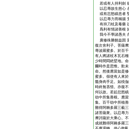
若或有人持利劍 
以忍辱故生慈心 
或有忿怒瞋恚者 
以忍辱力而稱揚 
有持刀杖及毒藥 
爲利有情諸善根 
我今不學諸愚夫 
廣修殊勝饒益因 
復次舍利子。菩薩摩
辱波羅蜜多。於百千
有人將諸杖木瓦石種
少時間悶絶躄地。命
爾時作是思惟。歎未
命。然後應當如是修
蜜多。假使有人來於
髓身肉手足。如殑伽
時終無吝惜。亦復不
何以故。若起忿怒瞋
劫中所集善根。應當
集。百千劫中所植善
難得阿耨多羅三藐三
諸菩薩衆。以忍辱力
摩訶薩於大乘心。不
成就難得阿耨多羅三
不應退轉。使心散亂