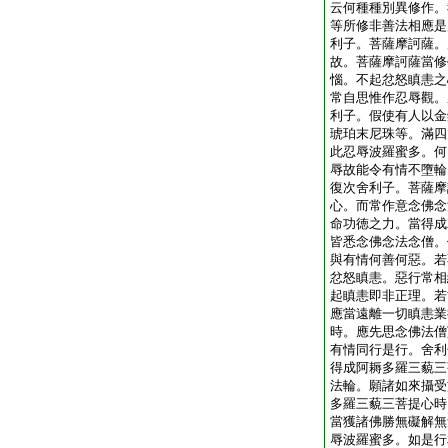
云何種種別異修作。
等所修非善法相應是
利子。菩薩摩訶薩。
故。菩薩摩訶薩當修
惱。不起忿怒瞋恚之
常自思惟作忍辱觀。
利子。假使有人以金
琥珀末尼珠等。滿四
此忍辱波羅蜜多。何
辱故能令有情不墮輪
復次舍利子。菩薩摩
心。而常作意念佛念
命功徳之力。當得成
皆悉念佛念法念僧。
與有情何善何惡。若
忿怒瞋恚。惡行常相
起瞋恚即非正理。若
應當遠離一切瞋恚業
時。應先思念佛法僧
有情同行是行。舍利
得成阿耨多羅三藐三
法輪。願諸如來攝受
多羅三藐三菩提心時
當獲諸佛勝無礙解無
辱波羅蜜多。如是行