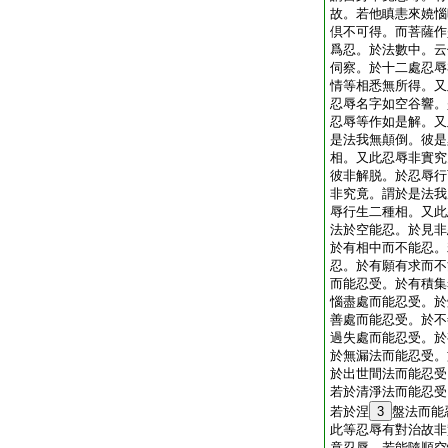
故。若他瞋恚來嬈惱
倶不可得。而菩薩作
爲忍。於法數中。云
伺察。於十二處忍辱
情等相悉無所得。又
忍辱名字如空谷響。
忍辱等作如是解。又
是法我無顛倒。彼是
相。又此忍辱非實究
彼非解脱。於忍辱行
非究竟。謂於是法我
辱行生二種相。又此
法於空能忍。於見非
於有相中而不能忍。
忍。於有願有求而不
而能忍受。於有積集
惱盡處而能忍受。於
善處而能忍受。於不
過失處而能忍受。於
於無漏法而能忍受。
於出世間法而能忍受
若於清淨法而能忍受
若於涅
3
盤法而能
此等忍辱有對治故非
竟忍辱。若能隨順空