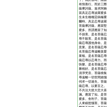
有情善行。而於三際
薩摩訶薩。進求阿耨
當具足忍辱波羅蜜多
生未生種種惡病極重
爾時。具足忍辱波羅
菩薩摩訶薩。應當堅
蜜多。所謂應當了知
不損害。是名菩薩忍
辱不殺害。是名菩薩
薩忍辱護他身命。是
意業。是名菩薩忍辱
名菩薩忍辱遠離貪愛
業報。是名菩薩忍辱
薩忍辱以忍辱力。而
快樂。是名菩薩忍辱
勝相好。是名菩薩忍
清淨梵音。菩薩積集
辱遠離一切世間嬈惱
伺求一切過失。菩薩
薩忍辱。以要言之。
不共法大慈大悲大喜
滿。應當了知。是菩
蜜多。舍利子。菩薩
人來瞋怒惱害。菩薩