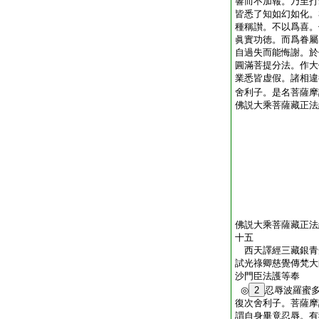
響而不加報。乃至打
皆悉了知如幻如化。
種稱讃。不以爲喜。
眞實功徳。而爲眷屬
自過失而能悔謝。於
圓滿菩提分法。作大
業悉皆虚假。諸相違
舍利子。是名菩薩摩
佛説大乘菩薩藏正法
佛説大乘菩薩藏正法
十五
西天譯經三藏銀青
試光祿卿慈覺傳梵大
沙門臣法護等
◎
2
忍辱波羅蜜
復次舍利子。菩薩摩
謂自身畢竟忍辱。有