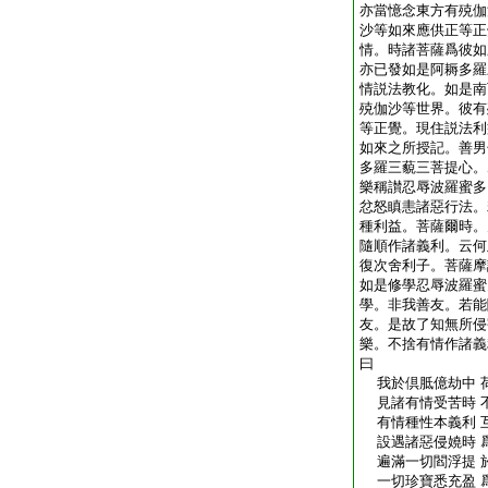
亦當憶念東方有殑伽
沙等如來應供正等正
情。時諸菩薩爲彼如
亦已發如是阿耨多羅
情説法教化。如是南
殑伽沙等世界。彼有
等正覺。現住説法利
如來之所授記。善男
多羅三藐三菩提心。
樂稱讃忍辱波羅蜜多
忿怒瞋恚諸惡行法。
種利益。菩薩爾時。
隨順作諸義利。云何
復次舍利子。菩薩摩
如是修學忍辱波羅蜜
學。非我善友。若能
友。是故了知無所侵
樂。不捨有情作諸義
曰
我於倶胝億劫中 
見諸有情受苦時 
有情種性本義利 
設遇諸惡侵嬈時 
遍滿一切閻浮提 
一切珍寶悉充盈 