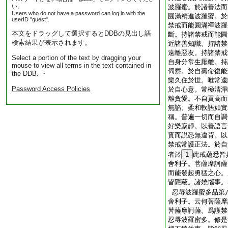
い。
波羅蜜。於諸善法而
Users who do not have a password can log in with the
圓滿精進波羅蜜。於
userID "guest".
禁戒而能圓滿禪波羅
本文をドラッグして選択するとDDBの見出し語
斷。持諸禁戒而能圓
検索結果が表示されます。
近諸善知識。持諸禁
遠離惡友。持諸禁戒
Select a portion of the text by dragging your
自身分常生厭離。持
mouse to view all terms in the text contained in
伺察。於自壽命復能
the DDB. ・
樂久住於世。唯常遠
Password Access Policies
於自心意。常極清淨
離貪愛。不自貢高而
無諂。柔和軟語如實
稱。普遍一切而自調
好樂寂靜。以善語言
實而説悉無違背。以
禁戒常護正法。於自
者於
1
此戒蘊悉皆
舍利子。菩薩摩訶薩
而能發起勇猛之心。
皆隱蔽。諸嬈惱事。
忍辱波羅蜜多品第
舍利子。云何菩薩摩
菩薩摩訶薩。爲護禁
忍辱波羅蜜多。修是