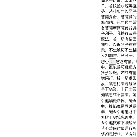
惱不饒益事。皆能忍
日。若蚊虻水蛭毒蟲
受。若諸衆生以惡語
菩薩身命。菩薩爾時
無怨結。已生現生當
名菩薩摩訶薩修行具
舍利子。我於往昔長
觀法。若一切有情固
捶打。以麁惡語種種
恚。不生嫉妬不生惱
反相加害。舍利子。
悲心
3
慜念有情。
中。復以善巧種種方
獲妙果報。若諸有情
増惡行。於一切處常
故。瞋恚行業是醜陋
是下劣業。非正士業
知瞋恚諸不善業。能
引趣焔魔羅界。能令
中。於焔魔羅界以爲
業。能令引趣無財下
無財下劣餓鬼趣中。
令引趣貧窮下賤醜陋
昔不曾修作如是行相
修如是行相。又舍利