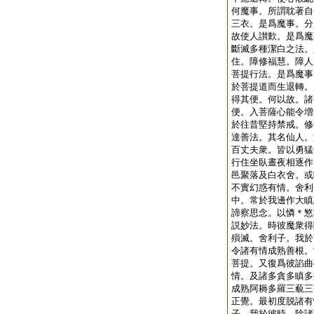
何魔事。所謂耽著自
三衣。是爲魔事。分
故使人讃歎。是爲魔
斷滅多種潔白之法。
住。障修福慧。障人
菩提行法。是爲魔事
於菩提道而生退轉。
得其便。何以故。諸
便。入菩薩心能令増
於往昔堅持禁戒。修
達善法。其名仙人。
百丈夫衆。皆以勇猛
行住坐臥晝夜相逐作
邑聚落及白衣舍。或
不實幻惑有情。舍利
中。常於我邊作大瞋
諦察思念。以憐＊慜
説妙法。時彼魔衆得
殞滅。舍利子。我於
令諸有情成熟善根。
菩提。又復爲彼諂曲
情。及諸多貪多瞋多
成熟阿耨多羅三藐三
正覺。最初度脱諸有
子。我於彼時。除諸