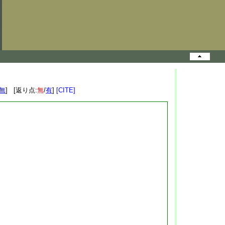
無
] [返り点:
無
/
有
]
[CITE]