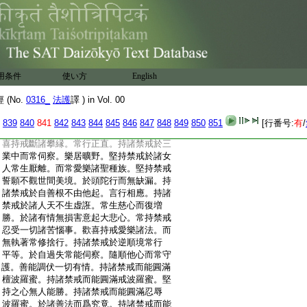
:
所毀呰終不傾動。而能忍受諸惡語言。寧喪
:
身命不生邪見。何以故。歸依諸佛心不退轉。
:
常持禁戒無所毀犯。亦復不樂世智辯聰。唯
:
學佛慧。堅持禁戒常無過失。遠離險惡諸雜
:
染法。堅持禁戒遠離諸惡煩惱積習。常得成
:
就潔白勝行。増長往昔普施飮食。堅持禁戒
用条件
使い方
English
:
隨心所欲。自在而行安樂吉祥。持諸禁戒於
:
諸智者不生毀謗。初中後時正念無失。於持
(No.
0316_
法護
譯 ) in Vol. 00
:
戒中離諸譏謗。諸有過失皆悉不生。於諸根
:
門而常密護。於持戒中具大名稱。諸有善法
839
840
841
842
843
844
845
846
847
848
849
850
851
[行番号:
有
/
:
而常攝受。少欲知足於諸應供而常知分。歡
:
喜持戒斷諸攀縁。常行正直。持諸禁戒於三
:
業中而常伺察。樂居曠野。堅持禁戒於諸女
:
人常生厭離。而常愛樂諸聖種族。堅持禁戒
:
誓願不觀世間美境。於頭陀行而無缺漏。持
:
諸禁戒於自善根不由他起。言行相應。持諸
:
禁戒於諸人天不生虚誑。常生慈心而復増
:
勝。於諸有情無損害意起大悲心。常持禁戒
:
忍受一切諸苦惱事。歡喜持戒愛樂諸法。而
:
無執著常修捨行。持諸禁戒於逆順境常行
:
平等。於自過失常能伺察。隨順他心而常守
:
護。善能調伏一切有情。持諸禁戒而能圓滿
:
檀波羅蜜。持諸禁戒而能圓滿戒波羅蜜。堅
:
持之心無人能勝。持諸禁戒而能圓滿忍辱
:
波羅蜜。於諸善法而爲究竟。持諸禁戒而能