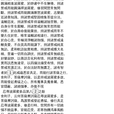
:
圓滿精進波羅蜜。於靜慮中不生懈倦。持諸
:
禁戒而能圓滿禪波羅蜜。修習聞慧常無間
:
斷。持諸禁戒而能圓滿勝慧波羅蜜。志樂親
:
近諸善知識。持諸禁戒堅固積集菩提分法。
:
遠離惡友。持諸禁戒常得遠離諸險苦難。於
:
自身分常生厭離。持諸禁戒於無常想而能
:
伺察。於自壽命復能棄捨。持諸禁戒而常不
:
樂久住於世。唯常遠離諸相違行。持諸禁戒
:
於自心意。常極清淨離諸熱惱。持諸禁戒遠
:
離貪愛。不自貢高而能謙下。持諸禁戒純直
:
無諂。柔和軟語如實相應。持諸禁戒獲大名
:
稱。普遍一切而自調伏。持諸禁戒常無瞋恚。
:
好樂寂靜。以善語言化利有情。持諸禁戒如
:
實而説悉無違背。以四攝法攝受有情。持諸
:
禁戒常護正法。於自法財而無匱乏。諸有智
:
者於
1
此戒蘊悉皆具足。而能行諸菩薩之行。
:
舍利子。菩薩摩訶薩。以是持戒波羅蜜多故。
:
而能發起勇猛之心。所有魔事及魔眷屬。悉
:
皆隱蔽。諸嬈惱事。亦復不現
:
忍辱波羅蜜多品第八
2
之餘
:
舍利子。云何菩薩摩訶薩忍辱波羅蜜多。是
:
菩薩摩訶薩。爲護禁戒發起勇猛。修行具足
:
忍辱波羅蜜多。修是行時。世間所有一切嬈
:
惱不饒益事。皆能忍受。若寒熱饑渇暴風酷