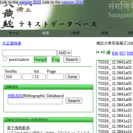
Link to the
version 2015
Link to the
version 2018
T0316_.11.0840c19
T0316_.11.0840c20
T0316_.11.0840c21
T0316_.11.0840c22
T0316_.11.0840c23
T0316_.11.0840c24
ホーム
検索
ご挨拶
組織
利
T0316_.11.0840c25
T0316_.11.0840c26
大正蔵検索
佛説大乘菩薩藏正法經 
T0316_.11.0840c27
T0316_.11.0840c28
836
837
838
T0316_.11.0840c29
punctuation
Hangul
Eng
T0316_.11.0841a01
T0316_.11.0841a02
TextNo.
Vol.
Page
T0316_.11.0841a03
T0316_.11.0841a04
T0316_.11.0841a05
INBUDS
T0316_.11.0841a06
T0316_.11.0841a07
INBUDS
(Bibliographic Database)
T0316_.11.0841a08
Search
T0316_.11.0841a09
T0316_.11.0841a10
T0316_.11.0841a11
Digital Dictionary of Buddhism
T0316_.11.0841a12
T0316_.11.0841a13
電子佛教辭典
T0316_.11.0841a14
パスワードがない場合は「guest」でログインしてくださ