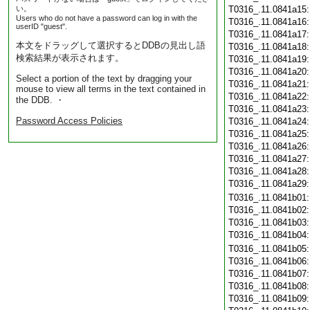
い。
T0316_.11.0841a15
Users who do not have a password can log in with the
T0316_.11.0841a16
userID "guest".
T0316_.11.0841a17
本文をドラッグして選択するとDDBの見出し語
T0316_.11.0841a18
検索結果が表示されます。
T0316_.11.0841a19
T0316_.11.0841a20
Select a portion of the text by dragging your
T0316_.11.0841a21
mouse to view all terms in the text contained in
T0316_.11.0841a22
the DDB. ・
T0316_.11.0841a23
Password Access Policies
T0316_.11.0841a24
T0316_.11.0841a25
T0316_.11.0841a26
T0316_.11.0841a27
T0316_.11.0841a28
T0316_.11.0841a29
T0316_.11.0841b01
T0316_.11.0841b02
T0316_.11.0841b03
T0316_.11.0841b04
T0316_.11.0841b05
T0316_.11.0841b06
T0316_.11.0841b07
T0316_.11.0841b08
T0316_.11.0841b09