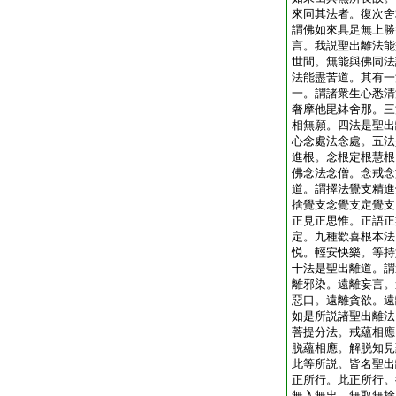
來同其法者。復次舍
謂佛如來具足無上勝
言。我説聖出離法能
世間。無能與佛同法
法能盡苦道。其有一
一。謂諸衆生心悉清
奢摩他毘鉢舍那。三
相無願。四法是聖出
心念處法念處。五法
進根。念根定根慧根
佛念法念僧。念戒念
道。謂擇法覺支精進
捨覺支念覺支定覺支
正見正思惟。正語正
定。九種歡喜根本法
悦。輕安快樂。等持
十法是聖出離道。謂
離邪染。遠離妄言。
惡口。遠離貪欲。遠
如是所説諸聖出離法
菩提分法。戒蘊相應
脱蘊相應。解脱知見
此等所説。皆名聖出
正所行。此正所行。
無入無出。無取無捨