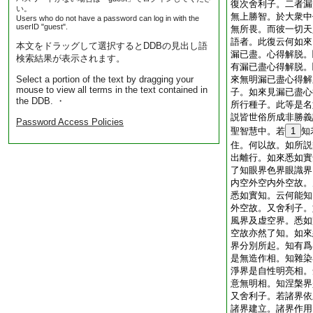
復次舍利子。二者漏
い。
無上勝智。於大衆中
Users who do not have a password can log in with the
userID "guest".
無所畏。而彼一切天
語者。此復云何如來
本文をドラッグして選択するとDDBの見出し語
漏已盡。心得解脱。
検索結果が表示されます。
有漏已盡心得解脱。
Select a portion of the text by dragging your
來無明漏已盡心得解
mouse to view all terms in the text contained in
子。如來見漏已盡心
the DDB. ・
所行種子。此等是名
説皆世俗所成非勝義
Password Access Policies
聖智慧中。若
1
知
住。何以故。如所説
出離行。如來悉如實
了知眼界色界眼識界
内空外空内外空故。
悉如實知。云何能知
外空故。又舍利子。
風界及虚空界。悉如
空故亦然了知。如來
界分別所起。知有爲
是無造作相。知雜染
淨界是自性明亮相。
意無明相。知涅槃界
又舍利子。若諸界依
諸界建立。諸界作用