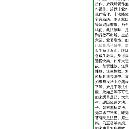
當作。於我所愛作無
作當作。於我非愛作
現作當作。十法能障
妄言綺語。兩舌惡口
等法能障聖道。乃至
結使。此法無味。是
勤行故不出離。生起
意業。愛著増熾。如
已如實爲諸衆生。廣
衆生寂止近止。説除
會咸生歡喜。身得喜
適悦快樂。如來大悲
故。如實性故。無異
性故。無生性故。無
來所具無畏法中。實
如來無畏法中亦無虚
平等。於是平等法中
礙。此如是等不可思
如來悉具足已。大悲
生。説斷障道之法。
子。如來無所畏法。
知其虚空邊際。即知
菩薩聞是法已。應生
惑。乃至發希有想。
如來由具無所畏故。