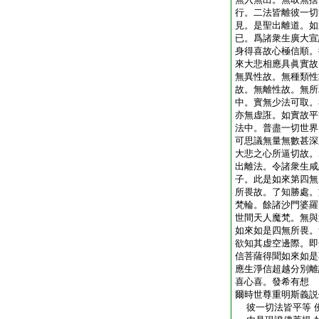
行。二法皆離彼一切
見。是聖出離道。如
已。爲諸衆生廣大宣
身得喜故心極信順。
來大悲相應具眞實故
無異性故。無種類性
故。無離性故。無所
中。實無少法可取。
亦無虚誑。如實故平
法中。普盡一切世界
可思議無量無數甚深
大悲之心所逼切故。
出離法。令諸衆生咸
子。此是如來第四無
所畏故。了知勝處。
梵輪。餘諸沙門婆羅
世間天人魔梵。無與
如來如是四無所畏。
欲知其虚空邊際。即
信菩薩得聞如來如是
應生淨信超越分別離
喜心喜。發希有想
爾時世尊重明斯義説
彼一切法皆平等 