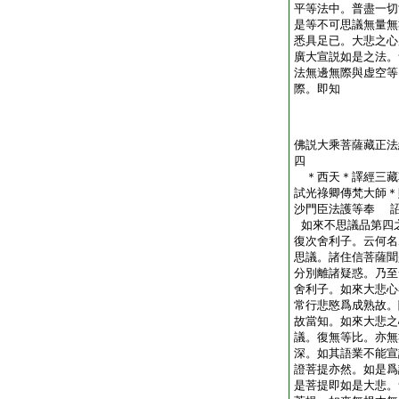
平等法中。普盡一切
是等不可思議無量無
悉具足已。大悲之心
廣大宣説如是之法。
法無邊無際與虚空等
際。即知
佛説大乘菩薩藏正法
四
＊西天＊譯經三藏
試光祿卿傳梵大師＊
沙門臣法護等奉 
如來不思議品第四
復次舍利子。云何名
思議。諸住信菩薩聞
分別離諸疑惑。乃至
舍利子。如來大悲心
常行悲愍爲成熟故。
故當知。如來大悲之
議。復無等比。亦無
深。如其語業不能宣
證菩提亦然。如是爲
是菩提即如是大悲。