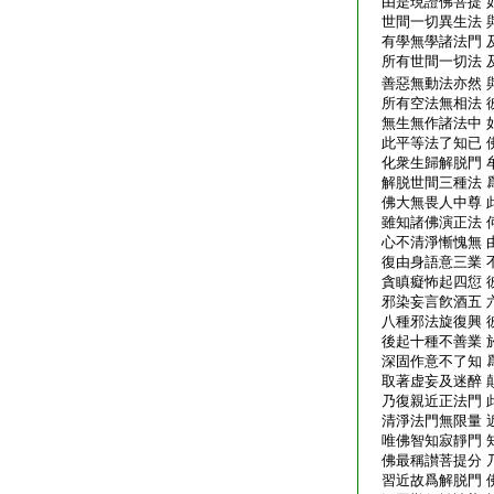
由是現證佛菩提 
世間一切異生法 
有學無學諸法門 
所有世間一切法 
善惡無動法亦然 
所有空法無相法 
無生無作諸法中 
此平等法了知已 
化衆生歸解脱門 
解脱世間三種法 
佛大無畏人中尊 
雖知諸佛演正法 
心不清淨慚愧無 
復由身語意三業 
貪瞋癡怖起四愆 
邪染妄言飮酒五 
八種邪法旋復興 
後起十種不善業 
深固作意不了知 
取著虚妄及迷醉 
乃復親近正法門 
清淨法門無限量 
唯佛智知寂靜門 
佛最稱讃菩提分 
習近故爲解脱門 