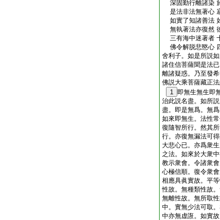
深固勤行離諸染 
是法非法無著心 
如實了知諸善法 
無執著法亦復然 
三有海中迷著者 
佛令解脱悲愍心 
舍利子。如是所説如
諸住信菩薩聞是法已
離諸疑惑。乃至發希
佛説大乘菩薩藏正法
1
即無生無生即
治此説名盡。如所説
盡。即是無爲。無爲
如來即無生。法性常
復隨智所行。然其所
行。亦復無漏法可得
大悲心已。亦爲衆生
之法。如來於大衆中
教示衆會。令諸衆會
心極信順。復令衆會
相應具眞實故。平等
性故。無種類性故。
無離性故。無所取性
中。實無少法可取。
中亦無虚誑。如實故