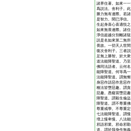
諸界住著。如來一一
爲説法。舍利子。此
勝力無有邊際。若諸
是智力。聞已淨信。
生起身喜心喜適悦之
如來無畏邊際。諸住
淨信超越分別離諸疑
説是名如來第二無所
畏故。一切天人世間
復次舍利子。三者説
足無上勝智。於大衆
道法能障聖道。乃至
佛同法語者。云何名
能障聖道。何等爲一
法能障聖道。謂無慚
身惡作語惡作意惡作
種法皆墮惡趣。謂貪
惡趣。愚癡當墮惡趣
障聖道。謂殺生偸盜
障聖道。謂不尊重佛
尊重戒學。不尊重定
七法能障聖道。謂慢
増上慢卑慢。八法能
邪語邪業。邪命邪勤
道。謂於我身作無義