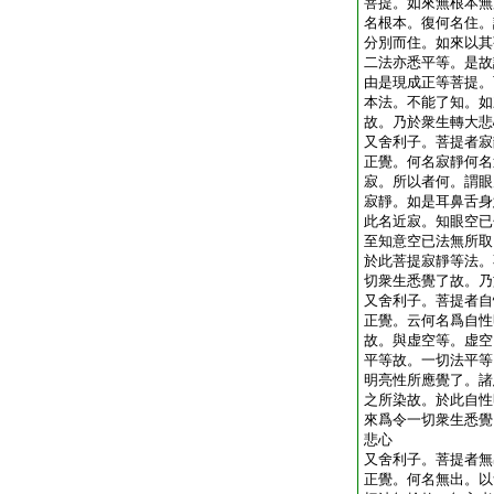
菩提。如來無根本無
名根本。復何名住。
分別而住。如來以其
二法亦悉平等。是故
由是現成正等菩提。
本法。不能了知。如
故。乃於衆生轉大悲
又舍利子。菩提者寂
正覺。何名寂靜何名
寂。所以者何。謂眼
寂靜。如是耳鼻舌身
此名近寂。知眼空已
至知意空已法無所取
於此菩提寂靜等法。
切衆生悉覺了故。乃
又舍利子。菩提者自
正覺。云何名爲自性
故。與虚空等。虚空
平等故。一切法平等
明亮性所應覺了。諸
之所染故。於此自性
來爲令一切衆生悉覺
悲心
又舍利子。菩提者無
正覺。何名無出。以