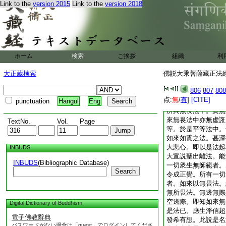
何名爲平等。謂空平
Link to the
version 2015
Link to the
version 2018
相自性故。無願平等
生自性故。無作平等
自性故。無含藏平等
等三世自性故。明解
故。涅槃平等諸行自
ホーム
検索
ご挨拶
諸法平等。是故如來
組織
利
中。得無所畏。以如
大正蔵検索
佛説大乘菩薩藏正法經 
咸生歡喜。身得喜故
悦快樂。如來大悲相
806
807
808
如實性故。無異性故
点:
無
/
有
]
[CITE]
punctuation
Hangul
Eng
故。無生性故。無離
所具無畏法中。實無
來無畏法中亦無虚誑
TextNo.
Vol.
Page
等。於是平等法中。
如來如實之法。甚深
大悲心。即以是法起
INBUDS
大宣説聖出離法。能
INBUDS
(Bibliographic Database)
一切衆生無師範者。
Search
令成正覺。所有一切
者。如來以無畏法。
無所畏法。無邊無際
空邊際。即知如來無
Digital Dictionary of Buddhism
是法已。應生淨信超
電子佛教辭典
發希有想。此説是名
パスワードがない場合は「guest」でログインしてくださ