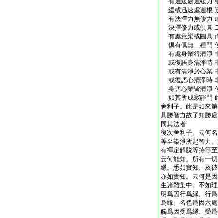
有遲緩處遲緩力 
緩或迅速處遲根 
有決擇力無修力 
決擇修力或倶圓 
有處意樂或圓具 
倶有倶無二種門 
有處身業得清淨 
或復語身清淨時 
或有清淨於心業 
或復語心清淨時 
身語心業皆清淨 
如其所成寂靜門 
舍利子。此是如來第
具勝智力故了知勝處
同其法者
復次舍利子。云何名
等至染淨所起智力。
有禪定解脱等持等至
云何能知。所有一切
縁。悉如實知。及彼
亦如實知。云何是因
生諸雜染中。不如理
明爲因行爲縁。行爲
爲縁。名色爲因六處
觸爲因受爲縁。受爲