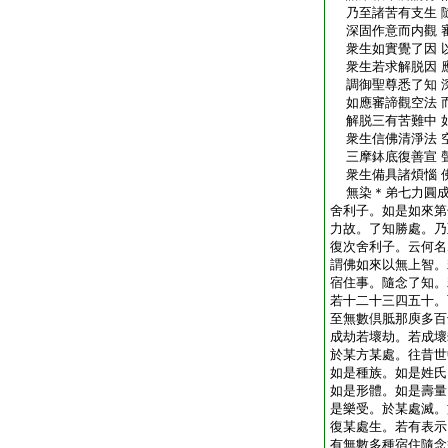
乃至諸苦有支生 
深固作意而内觀 
衆生如實覺了因 
衆生若求解脱因 
調御聖尊悉了知 
如應審諦觀空法 
解脱三有苦難中 
衆生信佛清淨法 
三摩鉢底復善宣 
衆生備具諸煩惱 
無染＊弟七力圓成
舍利子。如是如來第
力故。了知勝處。乃
復次舍利子。云何名
謂佛如來以無上智。
宿住事。隨念了知。
若十二十三四五十。
至無數倶胝那庾多百
成劫若壞劫。若成壞
於某方某處。往昔世
如是種族。如是姓氏
如是形體。如是壽量
是樂受。於某處滅。
復某處生。若有表示
有無數多種宿住隨念