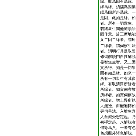
縁。取爲因有爲縁。
縁爲縁。煩惱爲因業
眠爲因所起爲縁。一
是因。此如是縁。如
者。所有一切衆生。
若諸衆生聞他隨順語
固作意。於三摩地能
又二因二縁者。謂所
二縁者。謂伺察生法
者。謂明行具足取證
修習解脱門自性解脱
盡智無生智。又二因
實所得。如是一切衆
因有如是縁。如來一
所有一切衆生有其多
縁。有取清淨所縁者
所縁者。如實伺察故
所縁者。如實伺察故
所縁者。増上慢所執
大無邊。而能遍轉如
尋伺善法。入離生喜
入至滅受想定起。乃
初禪定起。八解脱者
何等爲八。一者有色
色想觀外諸色解脱。