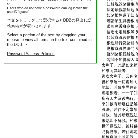
い。
知解脱器諸衆生 
Users who do not have a password can log in with the
決定煩惱諸所起 
userID "guest".
如諸根性遍了知 
本文をドラッグして選択するとDDBの見出し語
若諸衆生具善根 
検索結果が表示されます。
眼耳鼻舌身意根 
信進念定慧根等 
Select a portion of the text by dragging your
如其宣説彼信根 
mouse to view all terms in the text contained in
根性所行及諸相 
the DDB. ・
應根宣説勝法門 
Password Access Policies
聲聞諸根難解脱 
聲聞不知佛智因 
舍利子。此是如來第
如來同其法者
復次舍利子。云何名
佛如來遍一切處所向
能知。若衆生界住正
邪定聚者。一一了知
所有因力及彼先行。
來知彼有所堪任是解
説法。若住不定聚衆
相故。隨其所應説法
未熟即不解脱。如來
世即爲説法。彼於佛
乃得勝果。若住邪定
根性癡暗非其正器。