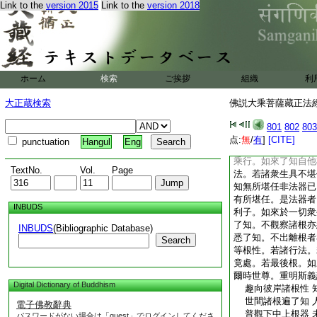
Link to the
version 2015
Link to the
version 2018
諸衆生有精進根性修
他根故。即爲宣説精
定根性修勝慧行。如
宣説禪定之法。若諸
定行。如來了知自他
法。總略乃至諸菩提
ホーム
検索
ご挨拶
組織
利
生具聲聞根性。修縁
根故。即爲宣説聲聞
大正蔵検索
佛説大乘菩薩藏正法經 
根性。修聲聞乘行。
宣説縁覺乘法。若諸
801
802
803
聲聞縁覺乘行。如來
点:
無
/
有
]
[CITE]
punctuation
Hangul
Eng
説大乘之法。若諸衆
乘行。如來了知自他
TextNo.
Vol.
Page
法。若諸衆生具不堪
知無所堪任非法器已
有所堪任。是法器者
INBUDS
利子。如來於一切衆
了知。不觀察諸根亦
INBUDS
(Bibliographic Database)
悉了知。不出離根者
Search
等根性。若諸行法。
竟處。若最後根。如
爾時世尊。重明斯義
Digital Dictionary of Buddhism
趣向彼岸諸根性 
世間諸根遍了知 
電子佛教辭典
普觀下中上根器 
パスワードがない場合は「guest」でログインしてくださ