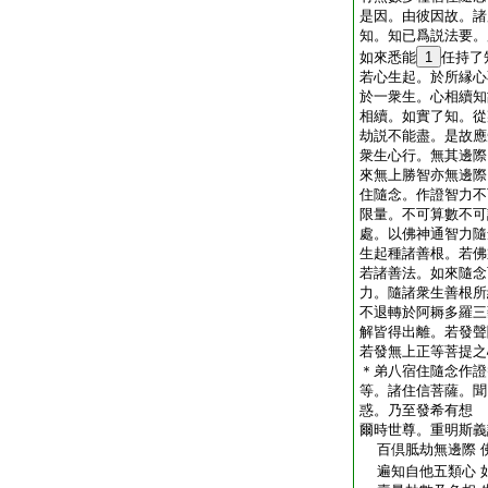
是因。由彼因故。諸
知。知已爲説法要。
如來悉能
1
任持了
若心生起。於所縁心
於一衆生。心相續知
相續。如實了知。從
劫説不能盡。是故應
衆生心行。無其邊際
來無上勝智亦無邊際
住隨念。作證智力不
限量。不可算數不可
處。以佛神通智力隨
生起種諸善根。若佛
若諸善法。如來隨念
力。隨諸衆生善根所
不退轉於阿耨多羅三
解皆得出離。若發聲
若發無上正等菩提之
＊弟八宿住隨念作證
等。諸住信菩薩。聞
惑。乃至發希有想
爾時世尊。重明斯義
百倶胝劫無邊際 
遍知自他五類心 