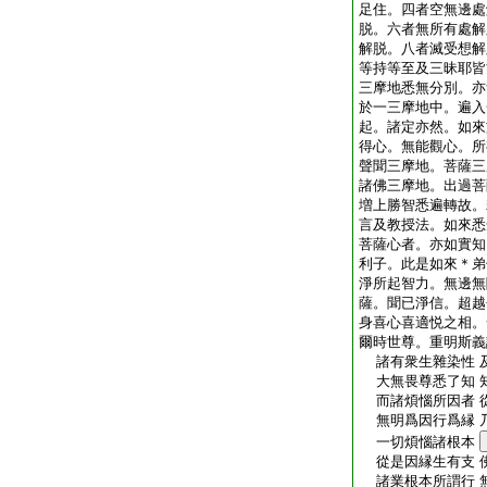
足住。四者空無邊處
脱。六者無所有處解
解脱。八者滅受想解
等持等至及三昧耶皆
三摩地悉無分別。亦
於一三摩地中。遍入
起。諸定亦然。如來
得心。無能觀心。所
聲聞三摩地。菩薩三
諸佛三摩地。出過菩
増上勝智悉遍轉故。
言及教授法。如來悉
菩薩心者。亦如實知
利子。此是如來＊弟
淨所起智力。無邊無
薩。聞已淨信。超越
身喜心喜適悦之相。
爾時世尊。重明斯義
諸有衆生雜染性 
大無畏尊悉了知 
而諸煩惱所因者 
無明爲因行爲縁 
一切煩惱諸根本
從是因縁生有支 
諸業根本所謂行 