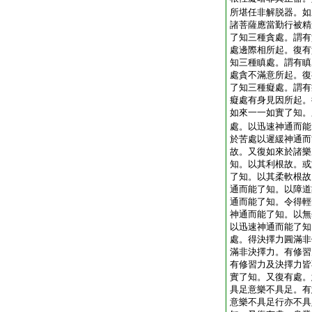
所堪任非解脱器。如
諸菩薩應當勤行被精
了知三種貪處。謂有
處邊際相所起。復有
知三種瞋處。謂有瞋
處貪不滿意所起。復
了知三種癡處。謂有
癡處有身見因所起。
如來一一如實了知。
處。以迅速神通而能
於苦處以遲緩神通而
故。又復如來於諸樂
知。以其利根故。或
了知。以其柔軟根故
通而能了知。以障道
通而能了知。令得輕
神通而能了知。以無
以迅速神通而能了知
處。得決擇力圓滿非
滿非決擇力。有修習
有修習力及決擇力皆
實了知。又復有處。
具足意樂不具足。有
意樂不具足行亦不具