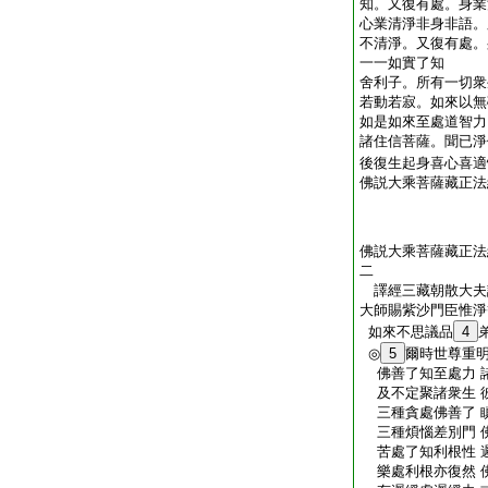
知。又復有處。身業
心業清淨非身非語。
不清淨。又復有處。
一一如實了知
舍利子。所有一切衆
若動若寂。如來以無
如是如來至處道智力
諸住信菩薩。聞已淨
後復生起身喜心喜適
佛説大乘菩薩藏正法
佛説大乘菩薩藏正法
二
譯經三藏朝散大夫
大師賜紫沙門臣惟
如來不思議品
4
◎
5
爾時世尊重
佛善了知至處力 
及不定聚諸衆生 
三種貪處佛善了 
三種煩惱差別門 
苦處了知利根性 
樂處利根亦復然 