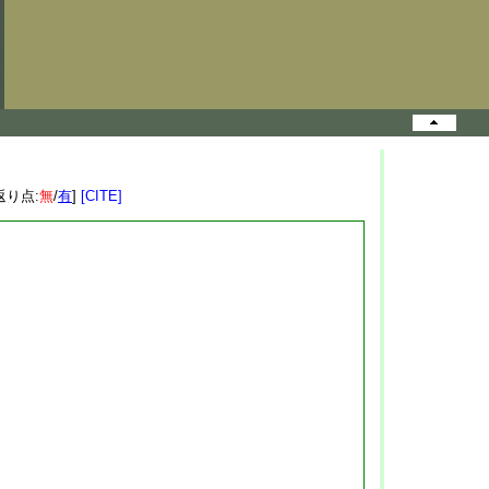
返り点:
無
/
有
]
[CITE]