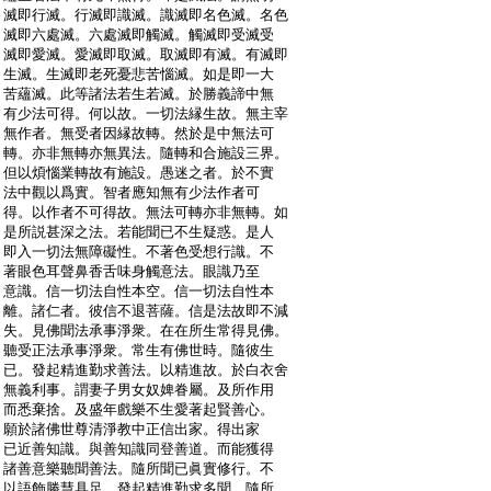
:
滅即行滅。行滅即識滅。識滅即名色滅。名色
:
滅即六處滅。六處滅即觸滅。觸滅即受滅受
:
滅即愛滅。愛滅即取滅。取滅即有滅。有滅即
:
生滅。生滅即老死憂悲苦惱滅。如是即一大
:
苦蘊滅。此等諸法若生若滅。於勝義諦中無
:
有少法可得。何以故。一切法縁生故。無主宰
:
無作者。無受者因縁故轉。然於是中無法可
:
轉。亦非無轉亦無異法。隨轉和合施設三界。
:
但以煩惱業轉故有施設。愚迷之者。於不實
:
法中觀以爲實。智者應知無有少法作者可
:
得。以作者不可得故。無法可轉亦非無轉。如
:
是所説甚深之法。若能聞已不生疑惑。是人
:
即入一切法無障礙性。不著色受想行識。不
:
著眼色耳聲鼻香舌味身觸意法。眼識乃至
:
意識。信一切法自性本空。信一切法自性本
:
離。諸仁者。彼信不退菩薩。信是法故即不減
:
失。見佛聞法承事淨衆。在在所生常得見佛。
:
聽受正法承事淨衆。常生有佛世時。隨彼生
:
已。發起精進勤求善法。以精進故。於白衣舍
:
無義利事。謂妻子男女奴婢眷屬。及所作用
:
而悉棄捨。及盛年戲樂不生愛著起賢善心。
:
願於諸佛世尊清淨教中正信出家。得出家
:
已近善知識。與善知識同登善道。而能獲得
:
諸善意樂聽聞善法。隨所聞已眞實修行。不
:
以語飾勝慧具足。發起精進勤求多聞。隨所