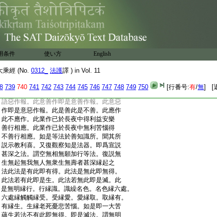
:
若婆羅門善知識所。隨其所應親近恭敬承
:
事尊奉。彼等善知識所。聽受正法示教利喜。
:
謂説布施感大富果持戒生天多聞大慧淨觀
:
不亂。此行布施即是布施報。此行慳悋即是
:
慳吝報。此持戒即是持戒報。此毀戒即是毀
:
戒報。此忍辱即是忍辱報。此瞋恚即是瞋恚
用条件
使い方
English
:
報。此精進即是精進報。此懈怠即是懈怠報。
:
此禪定即是禪定報。此散亂即是散亂報。此
經 (No.
0312_
法護
譯 ) in Vol. 11
:
勝慧即是勝慧報。此惡慧即是惡慧報。此身
:
善作即是身善作報。此身惡作即是身惡作
8
739
740
741
742
743
744
745
746
747
748
749
750
[行番号:
有
/
無
] [
:
報。此語善作即是語善作報。此語惡作即是
:
語惡作報。此意善作即是意善作報。此意惡
:
作即是意惡作報。此是善此是不善。此應作
:
此不應作。此業作已於長夜中得利益安樂
:
善行相應。此業作已於長夜中無利苦惱得
:
不善行相應。如是等法於善知識所。聞其所
:
説示教利喜。又復觀察知是法器。即爲宣説
:
甚深之法。謂空無相無願加行等法。復説無
:
生無起無我無人無衆生無壽者甚深縁起之
:
法此法是有此即有得。此法是無此即無得。
:
此法若有此即是生。此法若無此即是滅。此
:
是無明縁行。行縁識。識繰名色。名色縁六處。
:
六處縁觸觸縁受。受縁愛。愛縁取。取縁有。
:
有縁生。生縁老死憂悲苦惱。如是即一大苦
:
蘊生若法不有此即無得。即是滅法。謂無明