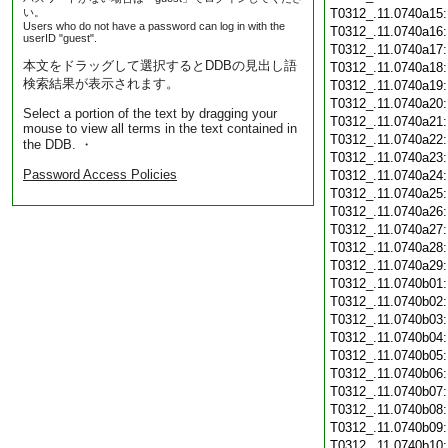
い。
T0312_.11.0740a15
Users who do not have a password can log in with the
T0312_.11.0740a16
userID "guest".
T0312_.11.0740a17
本文をドラッグして選択するとDDBの見出し語
T0312_.11.0740a18
検索結果が表示されます。
T0312_.11.0740a19
T0312_.11.0740a20
Select a portion of the text by dragging your
T0312_.11.0740a21
mouse to view all terms in the text contained in
T0312_.11.0740a22
the DDB. ・
T0312_.11.0740a23
Password Access Policies
T0312_.11.0740a24
T0312_.11.0740a25
T0312_.11.0740a26
T0312_.11.0740a27
T0312_.11.0740a28
T0312_.11.0740a29
T0312_.11.0740b01
T0312_.11.0740b02
T0312_.11.0740b03
T0312_.11.0740b04
T0312_.11.0740b05
T0312_.11.0740b06
T0312_.11.0740b07
T0312_.11.0740b08
T0312_.11.0740b09
T0312_.11.0740b10