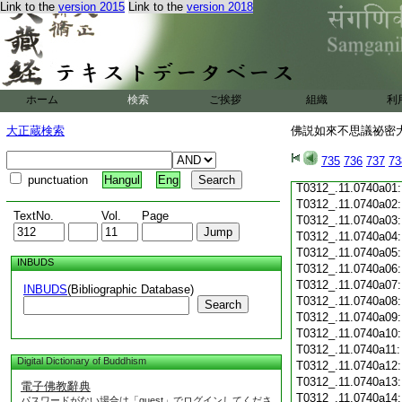
Link to the
version 2015
Link to the
version 2018
T0312_.11.0739c19
T0312_.11.0739c20
T0312_.11.0739c21
T0312_.11.0739c22
T0312_.11.0739c23
T0312_.11.0739c24
ホーム
検索
ご挨拶
組織
利
T0312_.11.0739c25
T0312_.11.0739c26
大正蔵検索
佛説如來不思議祕密大乘
T0312_.11.0739c27
T0312_.11.0739c28
735
736
737
73
T0312_.11.0739c29
punctuation
Hangul
Eng
T0312_.11.0740a01
T0312_.11.0740a02
TextNo.
Vol.
Page
T0312_.11.0740a03
T0312_.11.0740a04
T0312_.11.0740a05
INBUDS
T0312_.11.0740a06
T0312_.11.0740a07
INBUDS
(Bibliographic Database)
T0312_.11.0740a08
Search
T0312_.11.0740a09
T0312_.11.0740a10
T0312_.11.0740a11
Digital Dictionary of Buddhism
T0312_.11.0740a12
T0312_.11.0740a13
電子佛教辭典
T0312_.11.0740a14
パスワードがない場合は「guest」でログインしてくださ