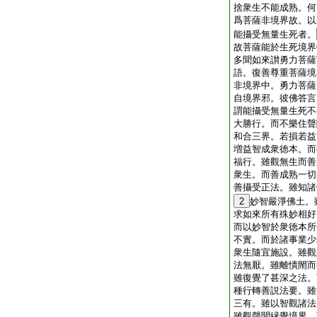
捨衆生不能成熟。何
爲菩薩非境界故。以
能攝受無量生死者。
故菩薩能於生死境界
多聞如來讃勇力菩薩
語。復善尊重菩薩境
非境界中。勇力菩薩
自境界邪。彼佛答言
謂能攝受無量生死不
大勝行。而不樂住聲
和合三界。若損若益
増益智成衆徳本。而
福行。雖觀無生而善
衆生。而善成熟一切
善攝受正法。雖知諸
2
妙智嚴淨佛土。
求如來所有殊妙相好
而以妙智於衆徳本所
不實。而於諸事業少
衆生隨宜施設。雖觀
法無厭。雖離憒閙而
雖復覺了甚深之法。
種行轉善説法要。雖
三有。雖以智觀諸法
雖觀聲聞縁覺境界。