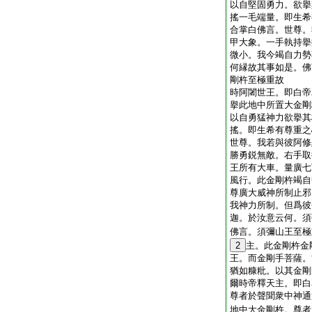
以自堅固勇力。欲擧
搖一毛端量。即生希
合掌白佛言。世尊。
甲大象。一手執持擧
微小。我今竭自力勢
何縁故其事如是。佛
剛杵至極重故
時阿闍世王。即白帝
擧此地中所置大金剛
以自勇猛神力欲擧其
搖。即生希有尊重之
世尊。我若與彼阿修
勝勇鋭無敵。右手取
王所有大車。量廣七
風行。此金剛杵竭自
尊廣大威神所制止邪
我神力所制。但爲彼
迦。於汝意云何。須
佛言。須彌山王至極
2
主。此金剛杵金
王。而金剛手菩薩。
猶如糠粃。以其金剛
爾時帝釋天主。即白
尊者於聲聞衆中神通
地中大金剛杵。尊者