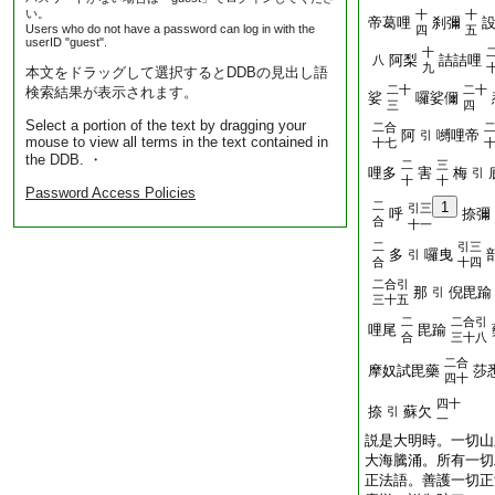
い。
十
十
帝葛哩
刹彌
Users who do not have a password can log in with the
四
五
userID "guest".
十
阿梨
詰詰哩
八
九
本文をドラッグして選択するとDDBの見出し語
二十
二十
検索結果が表示されます。
娑
囉娑儞
三
四
Select a portion of the text by dragging your
二合
阿
嚩哩帝
引
mouse to view all terms in the text contained in
十七
the DDB. ・
二
三
哩多
害
梅
引
十
十
Password Access Policies
二
1
引三
呼
捺彌
合
十一
二
引三
多
囉曳
引
合
十四
二合引
那
倪毘踰
引
三十五
二
二合引
哩尾
毘踰
合
三十八
二合
摩奴試毘藥
莎
四十
四十
捺
蘇欠
引
一
説是大明時。一切山
大海騰涌。所有一切
正法語。善護一切正