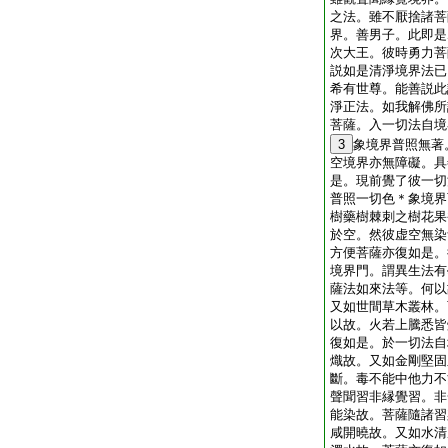
之法。雖不厭捨諸菩
界。善男子。此即是
次大王。彼時勇力菩
説如是清淨境界法已
希有世尊。能善説此
淨正法。如我解佛所
菩薩。入一切法自境
3
象境界普照無著
空境界亦無障礙。具
是。現前覺了彼一切
普照一切色＊象境界
樹藥樹棘刺之樹花果
於空。然彼虚空無染
方便菩薩亦復如是。
境界門。謂異生法有
薩法如來法等。何以
又如世間草木叢林。
以故。火若上騰悉皆
復如是。於一切法自
熾故。又如金剛堅固
斷。毒不能中他力不
聲聞習非縁覺習。非
能染故。菩薩隨諸習
咸開曉故。又如水清