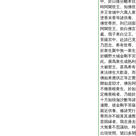
中。於日後分離本住
時阿闍世王。知佛世
并王舍城中六萬人衆
塗香末香等諸供養。
佛世尊所。到已頭面
阿闍世王。前白佛言
處。我子來白父王。
菩薩宮中。赴請已竟
乃思念。希有世尊。
於衆生聚中無一衆生
於曠野大城金剛手宮
此。廣爲衆生成熟利
大祕密主。甚爲希有
來法律生大歡喜。而
佛如來應供正等正覺
辦如是辯才。佛告阿
不種善根衆生。於如
定種善根者。乃能於
十方如殑伽沙數等諸
邊際。彼金剛手菩薩
親近供養。修諸梵行
尊而亦不能算其邊際
昔因縁者。我念過去
大無量不思議劫。時
出現世間。號曰多聞