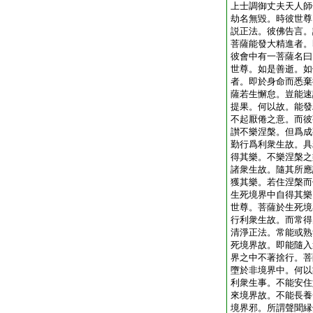
上士調御丈夫天人師
劫名無毀。時彼世尊
説正法。彼佛告言。
菩薩能發大精進者。
彼會中有一菩薩名曰
世尊。如是善逝。如
者。即於身命而悉棄
薩若生懈怠。豈能速
提果。何以故。能發
不起厭倦之意。而彼
讃不樂涅槃。但爲成
勤行爲利衆生故。具
得其樂。不樂涅槃之
諸衆生故。隨其所應
獲其樂。若住涅槃而
生死境界中自得其樂
世尊。菩薩於生死境
行利衆生故。而常得
清淨正法。常能或熟
死境界故。即能隨入
界之中不著捨行。菩
墮於非境界中。何以
利衆生事。不能安住
來境界故。不能長養
境界邪。所謂聲聞縁