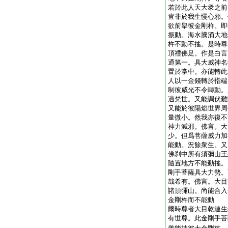
若於此人天大衆之前
豈非於我生慢心邪。
欲前擧彼金剛杵。即
振動。海水騰涌大地
杵不動不搖。是時尊
頂禮佛足。作是白言
通第一。具大威神名
置於掌中。亦能轉此
人以一金錢轉於指端
制彼威光不令轉動。
過梵世。又能調伏難
又能於彼陽焔世界周
量微小。然我亦復不
神力減邪。佛言。大
少。但爲菩薩威力加
能動。況餘衆生。又
佛刹中所有須彌山王
隨置地方不能動搖。
剛手菩薩具大力勢。
哉希有。佛言。大目
諸須彌山。尚能合入
金剛杵而不能動
爾時尊者大目乾連生
有世尊。此金剛手菩