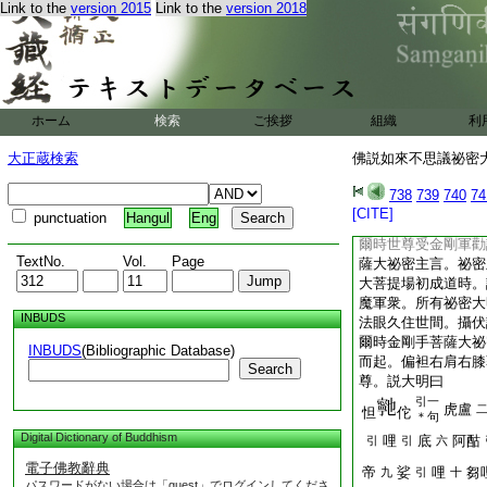
男子。菩薩有九種力
Link to the
version 2015
Link to the
version 2018
悲起故。二者精進力
勝慧生故。四者信解
習力。離散亂故。六
菩提心力。降伏諸魔
生故。九者無生忍力
ホーム
検索
ご挨拶
組織
利
菩薩九力。當佛世尊
軍得無生法忍。證是
大正蔵検索
佛説如來不思議祕密大乘
尊威神建立。令此正
密主宮中而得久住。
738
739
740
74
聞慧。光明照
9
觸
[CITE]
punctuation
Hangul
Eng
提中廣令流布使不隱
爾時世尊受金剛軍勸
TextNo.
Vol.
Page
薩大祕密主言。祕密
大菩提場初成道時。
魔軍衆。所有祕密大
INBUDS
法眼久住世間。攝伏
爾時金剛手菩薩大祕
INBUDS
(Bibliographic Database)
而起。偏袒右肩右膝
Search
尊。説大明曰
引一
虎盧
怛
佗
＊句
Digital Dictionary of Buddhism
哩
底
阿酤
引
引
六
電子佛教辭典
帝
娑
哩
芻
九
引
十
パスワードがない場合は「guest」でログインしてくださ