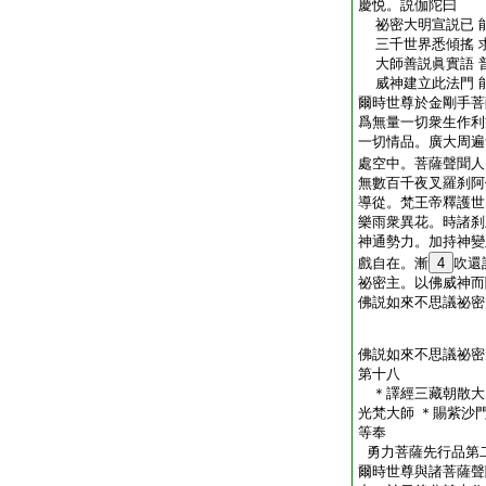
慶悦。説伽陀曰
祕密大明宣説已 
三千世界悉傾搖 
大師善説眞實語 
威神建立此法門 
爾時世尊於金剛手菩
爲無量一切衆生作利
一切情品。廣大周遍
處空中。菩薩聲聞人
無數百千夜叉羅刹阿
導從。梵王帝釋護世
樂雨衆異花。時諸刹
神通勢力。加持神變
戲自在。漸
4
吹還
祕密主。以佛威神而
佛説如來不思議祕密
佛説如來不思議祕密
第十八
＊譯經三藏朝散大
光梵大師 ＊賜紫沙
等奉 
勇力菩薩先行品第
爾時世尊與諸菩薩聲