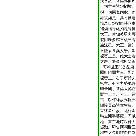
濁水故。菩薩亦復如
一切衆生諸煩惱垢。
與一切惡毒同處。而
亦復如是。具方便慧
惱及自煩惱而共同處
諸煩惱毒此如是等皆
大王。當知彼勇力菩
發阿耨多羅三藐三菩
生法忍。大王。當知
菩薩者豈異人乎。即
祕密主是。此大士者
之鎧。於多佛所親近
阿闍世王問答品第
爾時阿闍世王。即起
祕密主。右手所持大
密主。有大力勢能善
時金剛手菩薩大祕密
闍世王言。大王。當
言。以何縁故亦輕亦
憍慢貢高諸衆生故。
直諸衆生故。此杵即
時金剛手菩薩。即以
地。當置地時以神力
振動。即告阿闍世王
地中大金剛杵而自擧