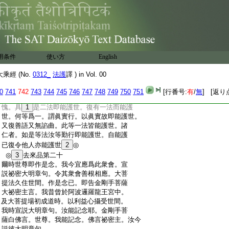
:
戒之法。與善知識同梵行者共所修持。又復
:
尊重愛樂意念。是爲第五戒修和敬。六者於
:
諸正見出離法中及勝決擇分。隨何等法修
:
其正行。即當如應與善知識同梵行者共所
:
修作。又復尊重愛樂意念。是爲第六同見和
:
敬。諸仁者。此六和法乃能護世。復有四法而
用条件
使い方
English
:
能護世。何等爲四。一者不貪。以不貪故不墮
:
惡趣。二者不瞋。以不瞋故不墮惡趣。三者不
經 (No.
0312_
法護
譯 ) in Vol. 00
:
癡。以不癡故不墮惡趣。四者不怖。以不怖故
:
不墮惡趣諸仁者。如是四法乃能護世。復有
0
741
742
743
744
745
746
747
748
749
750
751
[行番号:
有
/
無
] [返り
:
二法而能護世。何等爲二。一者有慚。二者有
:
愧。具
1
是二法即能護世。復有一法而能護
:
世。何等爲一。謂眞實行。以眞實故即能護世。
:
又復善語又無諂曲。此等一法皆能護世。諸
:
仁者。如是等法汝等勤行即能護世。自能護
:
已復令他人亦能護世
2
◎
:
◎
3
去來品第二十
:
爾時世尊即作是念。我今宜應爲此衆會。宣
:
説祕密大明章句。令其衆會善根相應。大菩
:
提法久住世間。作是念已。即告金剛手菩薩
:
大祕密主言。我昔曾於阿波邏羅龍王宮中。
:
及大菩提場初成道時。以利益心攝受世間。
:
我時宣説大明章句。汝能記念耶。金剛手菩
:
薩白佛言。世尊。我能記念。佛言祕密主。汝今
:
説彼大明章句