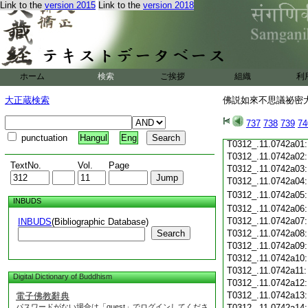
Link to the
version 2015
Link to the
version 2018
T0312_.11.0741c19
T0312_.11.0741c20
T0312_.11.0741c21
T0312_.11.0741c22
T0312_.11.0741c23
T0312_.11.0741c24
ホーム
検索
ご挨拶
組織
利
T0312_.11.0741c25
T0312_.11.0741c26
大正蔵検索
佛説如來不思議祕密大乘
T0312_.11.0741c27
T0312_.11.0741c28
737
738
739
74
T0312_.11.0741c29
punctuation
Hangul
Eng
T0312_.11.0742a01
T0312_.11.0742a02
TextNo.
Vol.
Page
T0312_.11.0742a03
T0312_.11.0742a04
T0312_.11.0742a05
INBUDS
T0312_.11.0742a06
T0312_.11.0742a07
INBUDS
(Bibliographic Database)
Search
T0312_.11.0742a08
T0312_.11.0742a09
T0312_.11.0742a10
T0312_.11.0742a11
Digital Dictionary of Buddhism
T0312_.11.0742a12
T0312_.11.0742a13
電子佛教辭典
パスワードがない場合は「guest」でログインしてくださ
T0312_.11.0742a14