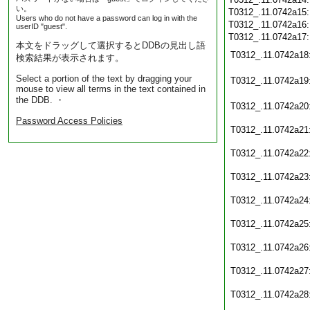
い。
T0312_.11.0742a15
Users who do not have a password can log in with the
T0312_.11.0742a16
userID "guest".
T0312_.11.0742a17
本文をドラッグして選択するとDDBの見出し語
T0312_.11.0742a18
検索結果が表示されます。
Select a portion of the text by dragging your
T0312_.11.0742a19
mouse to view all terms in the text contained in
the DDB. ・
T0312_.11.0742a20
Password Access Policies
T0312_.11.0742a21
T0312_.11.0742a22
T0312_.11.0742a23
T0312_.11.0742a24
T0312_.11.0742a25
T0312_.11.0742a26
T0312_.11.0742a27
T0312_.11.0742a28