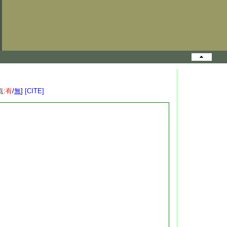
点:
有
/
無
]
[CITE]