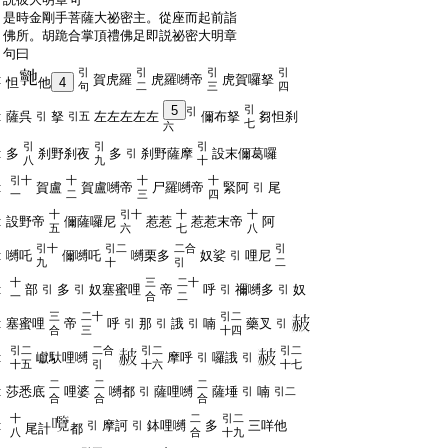
:
是時金剛手菩薩大祕密主。從座而起前詣
:
佛所。胡跪合掌頂禮佛足即説祕密大明章
:
句曰
引
引
引
引
:
賀虎羅
虎羅嚩帝
虎賀囉拏
怛
他
4
句
二
三
四
5
引
引
:
薩呉
拏
左左左左左
儞布拏
芻怛刹
引
引五
七
六
引
引
引
:
多
刹野刹夜
多
刹野薩摩
設末儞葛囉
引
八
九
十
引十
十
十
十
:
賀盧
賀盧嚩帝
尸羅嚩帝
緊阿
尾
引
一
二
三
四
十
引十
十
十
:
設野帝
儞薩囉尼
惹惹
惹惹末帝
阿
五
六
七
八
引十
引二
二合
引
:
嚩吒
儞嚩吒
嚩栗多
奴娑
哩尼
引
九
十
引
二
十
三
二十
:
部
多
奴塞蜜哩
帝
呼
禰嚩多
奴
引
引
引
引
一
合
二
三
二十
引二
:
塞蜜哩
帝
呼
那
誐
喃
藥叉
引
引
引
引
合
三
十四
引二
二合
引二
引二
:
巘馱哩嚩
摩呼
囉誐
引
引
十五
引
十六
十七
二
二
二
:
莎悉底
哩婆
嚩都
薩哩嚩
薩埵
喃
引
引
引二
合
合
合
十
二
引二
:
摩訶
鉢哩嚩
多
三咩他
引
引
尾計
都
八
合
十九