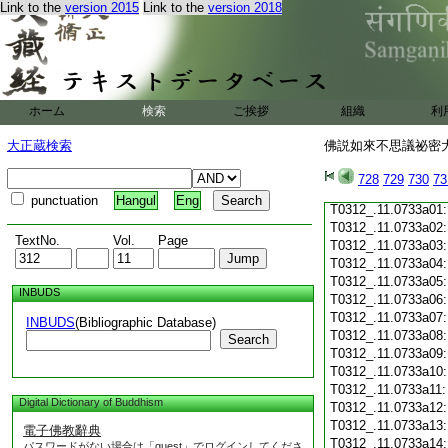
Link to the
version 2015
Link to the
version 2018
T0312_.11.0732c19
T0312_.11.0732c20
T0312_.11.0732c21
T0312_.11.0732c22
T0312_.11.0732c23
T0312_.11.0732c24
ホーム
検索
ご挨拶
組織
利
T0312_.11.0732c25
T0312_.11.0732c26
大正蔵検索
佛説如來不思議祕密大乘
T0312_.11.0732c27
T0312_.11.0732c28
728
729
730
73
T0312_.11.0732c29
punctuation
Hangul
Eng
T0312_.11.0733a01
T0312_.11.0733a02
TextNo.
Vol.
Page
T0312_.11.0733a03
T0312_.11.0733a04
T0312_.11.0733a05
INBUDS
T0312_.11.0733a06
T0312_.11.0733a07
INBUDS
(Bibliographic Database)
T0312_.11.0733a08
Search
T0312_.11.0733a09
T0312_.11.0733a10
T0312_.11.0733a11
Digital Dictionary of Buddhism
T0312_.11.0733a12
T0312_.11.0733a13
電子佛教辭典
T0312_.11.0733a14
パスワードがない場合は「guest」でログインしてくださ