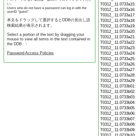
い。
T0312_.11.0733a15
Users who do not have a password can log in with the
T0312_.11.0733a16
userID "guest".
T0312_.11.0733a17
本文をドラッグして選択するとDDBの見出し語
T0312_.11.0733a18
検索結果が表示されます。
T0312_.11.0733a19
T0312_.11.0733a20
Select a portion of the text by dragging your
T0312_.11.0733a21
mouse to view all terms in the text contained in
T0312_.11.0733a22
the DDB. ・
T0312_.11.0733a23
Password Access Policies
T0312_.11.0733a24
T0312_.11.0733a25
T0312_.11.0733a26
T0312_.11.0733a27
T0312_.11.0733a28
T0312_.11.0733a29
T0312_.11.0733b01
T0312_.11.0733b02
T0312_.11.0733b03
T0312_.11.0733b04
T0312_.11.0733b05
T0312_.11.0733b06
T0312_.11.0733b07
T0312_.11.0733b08
T0312_.11.0733b09
T0312_.11.0733b10