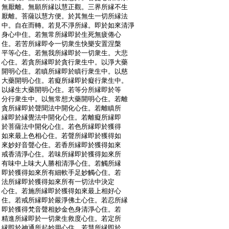
:
無厭離。無願所縁以慧正觀。三界所縁不生
:
厭離。菩薩以慧方便。於其無生一切所縁法
:
中。自在而轉。若見不淨所縁。即於如來清淨
:
身心中住。若無常所縁即於生死無疲倦心
:
住。若苦所縁即令一切衆生快樂安置涅槃
:
平等心住。若無我所縁即於一切衆生。大悲
:
心住。若貪所縁即於貪行衆生中。以淨大藥
:
開明心住。若瞋所縁即於瞋行衆生中。以慈
:
大藥開明心住。若癡所縁即於癡行衆生中。
:
以縁生大藥開明心住。若等分所縁即於等
:
分行衆生中。以無常想大藥開明心住。若離
:
貪所縁即於聲聞法中開化心住。若離瞋所
:
縁即於縁覺法中開化心住。若離癡所縁即
:
於菩薩法中開化心住。若色所縁即於獲得
:
如來最上色相心住。若聲所縁即於獲得如
:
來妙好音聲心住。若香所縁即於獲得如來
:
戒香清淨心住。若味所縁即於獲得如來所
:
有味中上味大人勝相清淨心住。若觸所縁
:
即於獲得如來所有細軟手足妙觸心住。若
:
法所縁即於獲得如來所有一切法中決定
:
心住。若施所縁即於獲得如來最上相好心
:
住。若戒所縁即於嚴淨佛土心住。若忍所縁
:
即於獲得梵音聲相妙金色身清淨心住。若
:
精進所縁即於一切衆生救度心住。若定所
:
縁即於神通所起妙用心住。若慧所縁即於