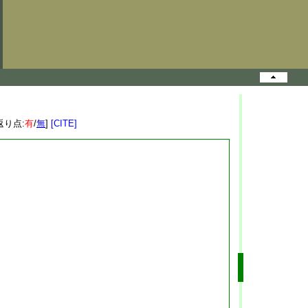
返り点:
有
/
無
]
[CITE]