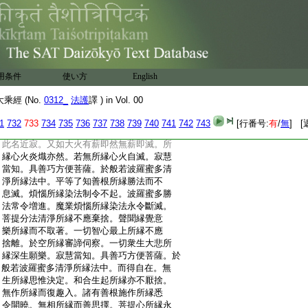
:
即見無所取。此即是爲如實覺了彼有身見。
:
又有身見者。即是無相無願無作無生無起
:
等見。是見無所取。此即是爲如實覺了彼有
:
身見
:
復次寂慧當知。有身見者。即是無身非開非
:
合。一切皆是不實分別。以其不實所分別故。
用条件
使い方
English
:
彼即無分別。亦不離分別。由無分別不離分
:
別故。即無所作無障無起。以無起故即無所
經 (No.
0312_
法護
譯 ) in Vol. 00
:
行。由無所行故。如是此説乃名近止。寂慧菩
:
薩言。何名近寂。佛言寂慧。有所縁心如火熾
1
732
733
734
735
736
737
738
739
740
741
742
743
[行番号:
有
/
無
] [
:
然。若無所縁及無所作即不熾然。不熾然法
:
此名近寂。又如大火有薪即然無薪即滅。所
:
縁心火炎熾亦然。若無所縁心火自滅。寂慧
:
當知。具善巧方便菩薩。於般若波羅蜜多清
:
淨所縁法中。平等了知善根所縁勝法而不
:
息滅。煩惱所縁染法制令不起。波羅蜜多勝
:
法常令増進。魔業煩惱所縁染法永令斷滅。
:
菩提分法清淨所縁不應棄捨。聲聞縁覺意
:
樂所縁而不取著。一切智心最上所縁不應
:
捨離。於空所縁審諦伺察。一切衆生大悲所
:
縁深生願樂。寂慧當知。具善巧方便菩薩。於
:
般若波羅蜜多清淨所縁法中。而得自在。無
:
生所縁思惟決定。和合生起所縁亦不厭捨。
:
無作所縁而復趣入。諸有善根施作所縁悉
:
令開曉。無相所縁而善思擇。菩提心所縁永