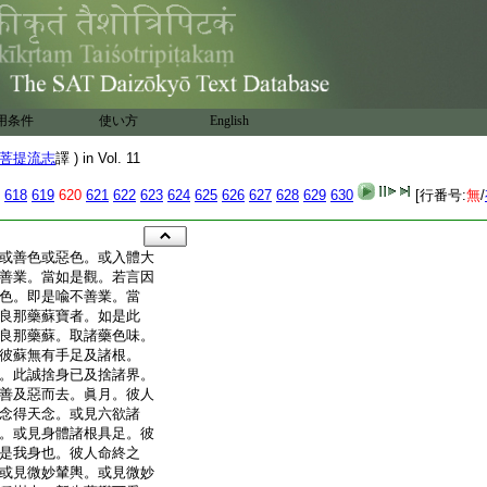
用条件
使い方
English
菩提流志
譯 ) in Vol. 11
618
619
620
621
622
623
624
625
626
627
628
629
630
[行番号:
無
/
或善色或惡色。或入體大
善業。當如是觀。若言因
色。即是喩不善業。當
良那藥蘇寶者。如是此
良那藥蘇。取諸藥色味。
彼蘇無有手足及諸根。
。此誠捨身已及捨諸界。
善及惡而去。眞月。彼人
念得天念。或見六欲諸
。或見身體諸根具足。彼
是我身也。彼人命終之
或見微妙輦輿。或見微妙