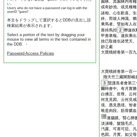
園林。其園林内有種
い。
或有妙池。或見種種
Users who do not have a password can log in with the
userID "guest".
諸相。心生歡喜。生
終。而彼人神識。猶
本文をドラッグして選択するとDDBの見出し語
乘馬者。譬如有人在
検索結果が表示されます。
善持馬控
2
轡速疾
Select a portion of the text by dragging your
甲善果報。速疾乘出
mouse to view all terms in the text contained in
捨已取後生諸梵天。
the DDB. ・
妙之處
大寶積經卷第一百九
Password Access Policies
大寶積經卷第一百一
隋天竺三藏闍那崛
3
賢護長者會第三
爾時會中。有月實勝
白佛言。世尊。云何
何見見因。云何見戒
境。愚見愚境。智者
唯是肉段。筋骨膿血
液腦膜。腎心脾
淡涕唾。髮鬚毛爪。
汚露。可畏可惡。凡
色因。月實。如父母