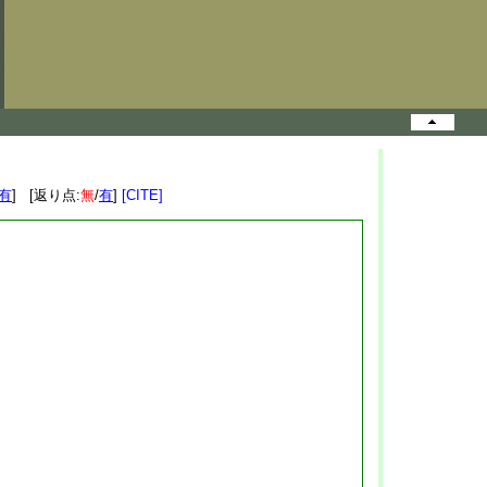
有
] [返り点:
無
/
有
]
[CITE]