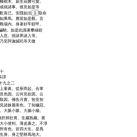
種樹木。新生蓊欝可愛。
成就諸事。彼見如是等
歡喜已。安隱如法
1
取命
如乘馬。應當如是觀。言
戰場内。身著好牢鎧甲。
騙騎。如是此識著攀縁鎧
入息。捨諸界諸入等。
乃至阿迦膩吒等天微
十
多譯
十九之二
上童眞。從座而起。合掌
見色因。云何見欲因。云
取因。佛告月實。智見智
見諸姝麗美色。了知穢惡。
。大脈小脈。大腸小腸。
膽肝肺肚胃。生藏熟藏。黄
大小便利。薄皮裹之。不淨
所有色。皆四大生。是爲
生身。身之堅鞕爲地大。