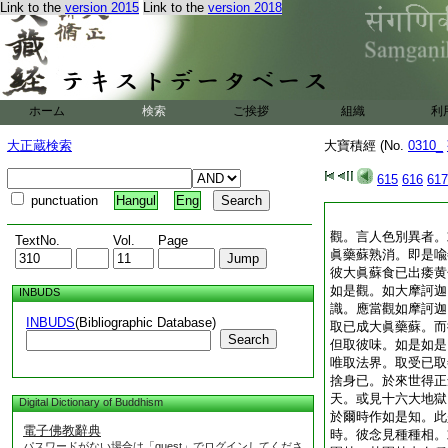
Link to the
version 2015
Link to the
version 2018
ホーム
検索
ご挨拶
組織
利
大正蔵検索
大寶積經 (No.
0310_
615
616
617
punctuation
Hangul
Eng
觀。言人色別異者。
TextNo.
Vol.
Page
眞藥蘇熟消。即是喩
彼大眞蘇食已出痿黄
如是觀。如大摩訶迦
INBUDS
識。應當觀如摩訶迦
INBUDS
(Bibliographic Database)
取已成大眞藥蘇。而
Search
但取彼味。如是如是
唯取法界。取受已取
捨身已。於來世得正
天。或見十六大地獄
Digital Dictionary of Buddhism
於爾時作如是知。此
電子佛教辭典
時。彼念見種種相。
パスワードがない場合は「guest」でログインしてくださ