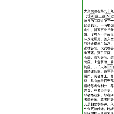
大寶積經卷第九十九
元
4
魏三藏
5
無畏徳菩薩會第三十
如是我聞。一時婆伽
山中。與五百比丘衆
邊。復有八千菩薩摩
昧及陀羅尼。善入空
巧諸通得無生法忍。
彌樓菩薩。大彌樓菩
進菩薩。寶手菩薩。
菩薩。寶相菩薩。羅
菩薩。上意菩薩。勝
訶薩。八千人等
7
爾時婆伽婆。依王舍
羅門。長者居士。尊
尊。具有無量百千萬
爾時尊者舍利弗。尊
迦葉。尊者須菩提。
尊者離波多。尊者阿
者羅睺羅。尊者阿難
其晨朝整衣持鉢。入
乞食更無餘縁。時諸
到阿闍世王所住宮殿