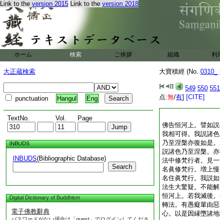
Link to the
version 2015
Link to the
version 2018
ホーム
検索
ご挨拶
組織
利
大正蔵検索
大寶積經 (No.
0310_
549
550
551
点:
無
/
有
]
[CITE]
punctuation
Hangul
Eng
TextNo.
Vol.
Page
佛告恒河上。譬如説
我相可得。我説諸色
乃至涅槃亦復如是。
INBUDS
説諸色乃至涅槃。亦
INBUDS
(Bibliographic Database)
法中修梵行者。見一
Search
名眞修梵行。増上慢
名住眞梵行。我説如
法生大驚疑。不能解
恒河上。若我滅後。
Digital Dictionary of Buddhism
轉法。有愚癡輩由惡
電子佛教辭典
心。以是因縁墮諸地
パスワードがない場合は「guest」でログインしてくださ