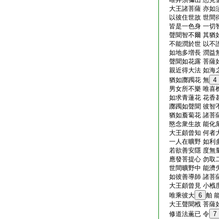
大王諸菩薩 亦如
以彼住世故 世間
皆是一色身 一切
聲聞智不爾 其猶
不能潤於世 以不
如地多増長 潤益
聲聞如花露 菩薩
親近得大法 如海
猶如躑躅花 無
4
男女所不樂 唯喜
如求青蓮花 花香
躑躅如聲聞 彼智
猶如薝蔔花 諸菩
愍念衆生故 能化
大王頗曾知 何者
一人在曠野 如利
若欲善安隱 度無
應發菩提心 勿取
世間曠野中 能濟
如彼善導師 諸菩
大王頗曾見 小栰
唯乘彼大
6
舶 
大王聲聞栰 菩薩
修道法薫已 令
7