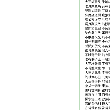
大王頗曾見 乘驢
唯見乘象馬 鬪戰
聲聞如驢乘 菩薩
降魔坐道樹 度無
猶如夜虚空 見諸
滿月顯現故 能照
聲聞如星宿 菩薩
愍念衆生故 示現
不以螢火光 能令
日光照閻浮 令作
聲聞如螢火 不能
佛具解脱光 愍念
不以野干聲 能令
唯有獅子王 一吼
大王諸聲聞 不發
不爲益衆生 除一
大王見此故 不發
既發大心已 云何
大王善得身 能發
救拔一切衆 棄捨
善得世間身 復得
善來在世間 而發
悕求無上道 救拔
若能自他利 彼人
亦得世名稱 及得