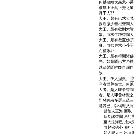
何禮敬離大慈悲小乘
求無上正眞正覺之道
野干人耶
大王。頗有已求大梵
親近微少善根聲聞人
大王。頗有欲到大智
聚。而求牛跡聲聞人
大王。頗有欲至佛須
身。而欲更求小芥子
而禮敬耶
大王。頗有得聞諸佛
光。如是聞已方乃禮
以諸聲聞唯能自潤自
故
大王。佛入涅槃。
今者世尊在世。何以
人者。是人即發聲聞
者。是人即發縁覺之
即發阿耨多羅三藐三
是説已。以偈報父阿
譬如人至海 而取
我見諸聲聞 所行
至大法海已 捨大
而起狹劣心 修行
如人親近王 出入