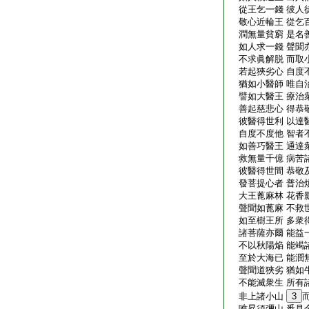
從王乞一錢 彼人
敬心近輪王 從乞
潤無量貧窮 是名
如人求一錢 聲聞
不求眞解脱 而取
若起狹劣心 自度
猶如小醫師 唯自
譬如大醫王 療治
善起慈悲心 得恭
彼醫得世利 以達
自度不度他 智者
如善巧醫王 通達
救無量千億 病苦
彼醫得世間 恭敬
發菩提心者 普治
大王蓖麻林 花香
聲聞如蓖麻 不救
如至樹王所 多衆
諸菩薩亦爾 能益
不以秋陽焔 能竭
至於大海已 能潤
聲聞道狹劣 猶如
不能滅衆生 所有
非上諸小山
3
唯昇須彌山 悉見