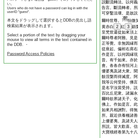
説斷流轉法。以何義
い。
告言。斷流轉者。所
Users who do not have a password can log in with the
userID "guest".
可穿鑿沮壞。是故説
本文をドラッグして選択するとDDBの見出し語
爾時世尊。
怡微
検索結果が表示されます。
黄赤白
2
紅
3
頗
至梵世還從如來頂上
Select a portion of the text by dragging your
爾時尊者阿難。見是
mouse to view all terms in the text contained in
正等覺。非無因縁而
the DDB. ・
從座起。偏袒右肩右
Password Access Policies
作是言。以何因縁現
昔。有千如來。亦於
會。各各亦有恒河上
優婆夷及諸大衆。聞
餘涅槃而得滅度。阿
我等云何受持。佛言
是名字汝當受持。説
百比丘尼衆。諸漏永
爾時欲界諸天子。化
佛上。作如是言。此
如來共相詶對。得無
所。親近供養種諸善
上優婆夷。及諸天人
所説。皆大歡喜。信
大寶積經卷第九十八