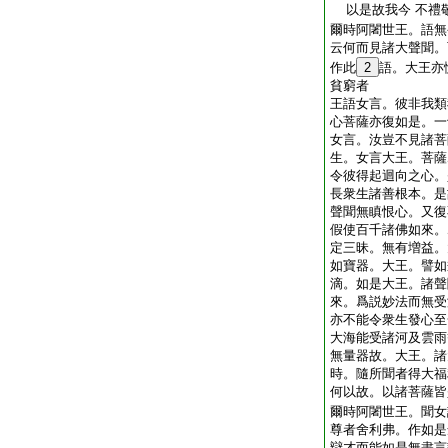
以是故我今 不禮
爾時阿闍世王。語無
云何而見諸大聲聞。
作此
2
語。大王亦
貧窮者
王語女言。彼非我類
心菩薩亦復如是。一
女言。汝豈不見諸菩
生。女言大王。菩薩
令彼得起迴向之心。
長衆生諸善根本。是
聲聞無瞋恨心。又復
假使百千諸佛如來。
定三昧。無有増益。
如寶器。大王。譬如
滴。如是大王。諸聲
來。爲説妙法而無受
亦不能令衆生發心至
大海能受諸河及雲雨
無量器故。大王。諸
時。隨所聞者得大福
何以故。以諸菩薩皆
爾時阿闍世王。聞女
尊者舍利弗。作如是
辯才而能如是無盡言