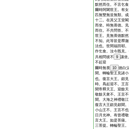
默然而住。不言乞食
爾時阿闍世王。有女
匹無雙無並無類。成
十二。在其父王堂閣
而坐。時無畏徳。見
而住。不共問答。不
世王。見無畏徳默然
不知。此等皆是釋迦
法也。世間福田耶。
作乞食。汝今既見。
共相問彼不
9
讓坐
不起迎
爾時無畏
10
徳白
聞。轉輪聖王見諸小
也。復言大王。頗見
時。爲起迎不。王言
聞帝釋天王。迎餘天
敬餘天衆不。王言不
聞。大海之神禮敬江
復言大王頗見頗聞。
小山王不。王言不也
日月光神。有曾禮敬
言大王。如是菩薩。
三菩提。轉輪聖王。