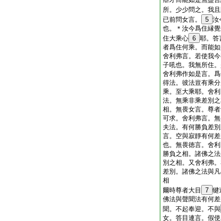
所。少少問之。我且
已前問女言。
5
汝
也。＊汝今爲住縁覺
住大乘心
6
耶。答
者爲住何乘。而能如
舍利弗言。若使我今
子吼也。我無所住。
舍利弗作如是言。爲
得法。彼法豈有乘分
乘。至大乘耶。舍利
法。無乘非乘差別之
相。無畏女言。尊者
可求。舍利弗言。無
夫法。有何勝負差別
言。空與寂靜有何差
也。無畏徳言。舍利
勝負之相。諸佛之法
別之相。又舍利弗。
差別。諸佛之法與凡
相
爾時尊者大目
7
犍
佛法與聲聞法有何差
聞。不起奉迎。不與
女。答目連言。假使