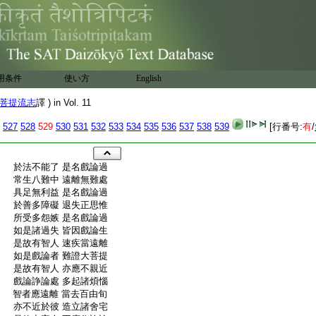
用条件
使い方
English
菩提流志
譯 ) in Vol. 11
527
528
529
530
531
532
533
534
535
536
537
538
539
[行番号:
有
/
:
於法不能了 是名戲論過
:
常生八難中 遠離無難處
:
具足無利益 是名戲論過
:
於善多障礙 退失正思惟
:
所受多怨嫉 是名戲論過
:
如是諸過失 皆因戲論生
:
是故有智人 速疾當遠離
:
如是戲論者 難證大菩提
:
是故有智人 亦應不親近
:
戲論諍論處 多起諸煩惱
:
智者應遠離 當去百由旬
:
亦不近於彼 造立諸舍宅