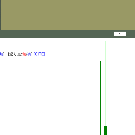
無
] [返り点:
無
/
有
]
[CITE]