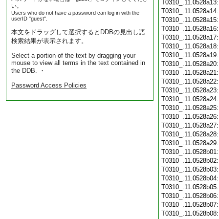
T0310_.11.0528a13
い。
T0310_.11.0528a14
Users who do not have a password can log in with the
userID "guest".
T0310_.11.0528a15
T0310_.11.0528a16
本文をドラッグして選択するとDDBの見出し語
T0310_.11.0528a17
検索結果が表示されます。
T0310_.11.0528a18
T0310_.11.0528a19
Select a portion of the text by dragging your
mouse to view all terms in the text contained in
T0310_.11.0528a20
the DDB. ・
T0310_.11.0528a21
T0310_.11.0528a22
Password Access Policies
T0310_.11.0528a23
T0310_.11.0528a24
T0310_.11.0528a25
T0310_.11.0528a26
T0310_.11.0528a27
T0310_.11.0528a28
T0310_.11.0528a29
T0310_.11.0528b01
T0310_.11.0528b02
T0310_.11.0528b03
T0310_.11.0528b04
T0310_.11.0528b05
T0310_.11.0528b06
T0310_.11.0528b07
T0310_.11.0528b08