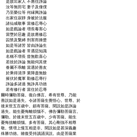
:
是故出家人 不應住諍論
:
汝等無田宅 妻子及僮僕
:
乃至榮位等 何縁興諍論
:
出家住寂靜 身被於法服
:
諸仙咸敬事 當修忍辱心
:
如是戲論者 増長毒害心
:
當墮於惡趣 是故應修忍
:
囚禁及繋縛 刑害而捶楚
:
如是等諸苦 皆由諍論生
:
如是戲論者 常遇惡知識
:
名稱不増長 曾無歡喜心
:
若捨於諍論 無能伺其便
:
眷屬不乖離 當遇於善友
:
於乘得清淨 業障盡無餘
:
摧伏於魔軍 勤修忍辱行
:
諍論多諸過 無諍具功徳
:
若有修行者 當住於忍辱
:
爾時彌勒菩薩。復白佛言。希有世尊。乃能
:
善説如是過失。令諸菩薩生覺悟心。世尊。於
:
後末世五百歳中。頗有菩薩。聞説如是諍論
:
過失。能生憂悔離煩惱不。佛告彌勒菩薩言。
:
彌勒。於後末世五百歳中。少有菩薩。能生
:
憂悔捨離煩惱。多有菩薩。其心剛強不相尊
:
敬。懷増上慢互相是非。聞説如是甚深義趣
:
殊勝功徳。雖復受持讀誦演説。由是菩薩業