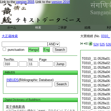
Link to the
version 2015
Link to the
version 2018
ホーム
検索
ご挨拶
組織
利
大正蔵検索
大寶積經 (No.
0310_
524
525
526
punctuation
Hangul
Eng
T0310_.11.0528a01
TextNo.
Vol.
Page
T0310_.11.0528a02
T0310_.11.0528a03
T0310_.11.0528a04
INBUDS
T0310_.11.0528a05
INBUDS
(Bibliographic Database)
T0310_.11.0528a06
Search
T0310_.11.0528a07
T0310_.11.0528a08
T0310_.11.0528a09
T0310_.11.0528a10
Digital Dictionary of Buddhism
T0310_.11.0528a11
電子佛教辭典
T0310_.11.0528a12
パスワードがない場合は「guest」でログインしてくださ