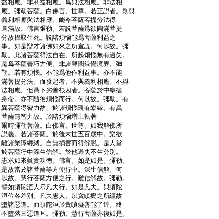
:
益相應。非利益相應。爲與法相應。非法相
:
應。彌勒菩薩。白佛言。世尊。若正説者。則與
:
義利相應與法相應。能令菩薩菩提分法得
:
圓滿故。佛言彌勒。若説菩薩爲欲圓滿菩提
:
分故攝取生死。説諸煩惱能爲菩薩利益之
:
事。如是辯才諸佛如來之所宣説。何以故。彌
:
勒。此諸菩薩得法自在。所起煩惱無有過失。
:
是爲菩薩善巧方便。非諸聲聞縁覺境界。彌
:
勒。若有煩惱。不能爲他作利益事。亦不能
:
滿菩提分法。而發起者。不與義利相應。不與
:
法相應。但爲下劣善根因者。菩薩於中寧捨
:
身命。亦不隨彼煩惱而行。何以故。彌勒。有
:
異菩薩得智力故。於諸煩惱現有攀縁。有異
:
菩薩無智力故。於諸煩惱増上執著
:
爾時彌勒菩薩。白佛言。世尊。如我解佛所
:
説義。若諸菩薩。於後末世五百歳中。樂欲
:
離諸業障纒縛。自無損害而得解脱。是人當
:
於菩薩行中深生信解。於他過失不生分別。
:
志求如來眞實功徳。佛言。如是如是。彌勒。
:
是故當於諸菩薩等方便行中。深生信解。何
:
以故。慧行菩薩方便之行。難信解故。彌勒。
:
譬如須陀洹人示凡夫行。如是凡夫。與須陀
:
洹位各差別。凡夫愚人。以貪瞋癡之所纒故
:
墮諸惡道。而須陀洹於貪瞋癡善能了達。終
:
不墮落三惡道耳。彌勒。慧行菩薩亦復如是。