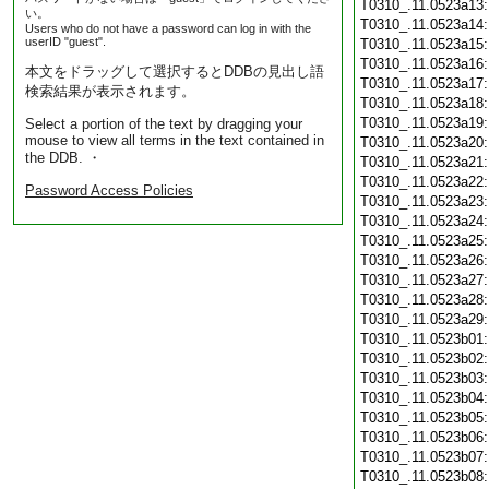
T0310_.11.0523a13
い。
T0310_.11.0523a14
Users who do not have a password can log in with the
userID "guest".
T0310_.11.0523a15
T0310_.11.0523a16
本文をドラッグして選択するとDDBの見出し語
T0310_.11.0523a17
検索結果が表示されます。
T0310_.11.0523a18
T0310_.11.0523a19
Select a portion of the text by dragging your
mouse to view all terms in the text contained in
T0310_.11.0523a20
the DDB. ・
T0310_.11.0523a21
T0310_.11.0523a22
Password Access Policies
T0310_.11.0523a23
T0310_.11.0523a24
T0310_.11.0523a25
T0310_.11.0523a26
T0310_.11.0523a27
T0310_.11.0523a28
T0310_.11.0523a29
T0310_.11.0523b01
T0310_.11.0523b02
T0310_.11.0523b03
T0310_.11.0523b04
T0310_.11.0523b05
T0310_.11.0523b06
T0310_.11.0523b07
T0310_.11.0523b08