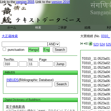
Link to the
version 2015
Link to the
version 2018
ホーム
検索
ご挨拶
組織
利
大正蔵検索
大寶積經 (No.
0310_
523
524
525
punctuation
Hangul
Eng
T0310_.11.0523a01
TextNo.
Vol.
Page
T0310_.11.0523a02
T0310_.11.0523a03
T0310_.11.0523a04
INBUDS
T0310_.11.0523a05
INBUDS
(Bibliographic Database)
T0310_.11.0523a06
Search
T0310_.11.0523a07
T0310_.11.0523a08
T0310_.11.0523a09
T0310_.11.0523a10
Digital Dictionary of Buddhism
T0310_.11.0523a11
電子佛教辭典
T0310_.11.0523a12
パスワードがない場合は「guest」でログインしてくださ