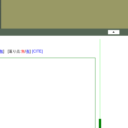
無
] [返り点:
無
/
有
]
[CITE]