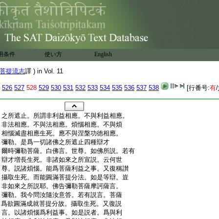
用条件
使い方
English
菩提流志
譯 ) in Vol. 11
526
527
528
529
530
531
532
533
534
535
536
537
538
[行番号:
有
/
:
之所遮止。所謂非利益相應。不與利益相應。
:
非法相應。不與法相應。煩惱相應。不與煩
:
相惱滅盡相應生死。應不與涅槃功徳相應。
:
彌勒。是爲一切諸佛之所遮止四種辯才
:
爾時彌勒菩薩。白佛言。世尊。如佛所説。若有
:
辯才増長生死。非諸如來之所宣説。云何世
:
尊。説諸煩惱。能爲菩薩利益之事。又復稱讃
:
攝取生死。而能圓滿菩提分法。如是等辯。豈
:
非如來之所説耶。佛告彌勒菩薩摩訶薩言。
:
彌勒。我今問汝隨汝意答。若有説言。菩薩
:
爲欲圓滿成就菩提分故。攝取生死。又復説
:
言。以諸煩惱爲利益事。如是説者。爲與利