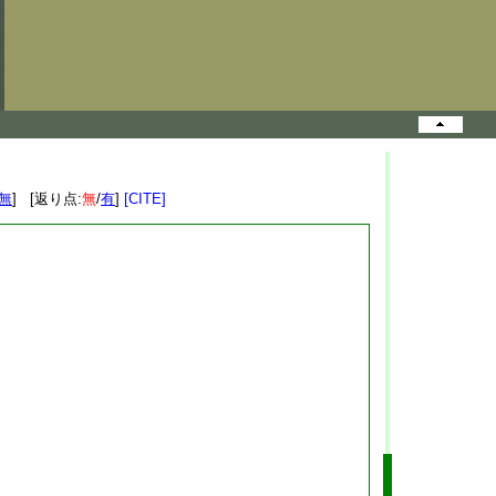
無
] [返り点:
無
/
有
]
[CITE]