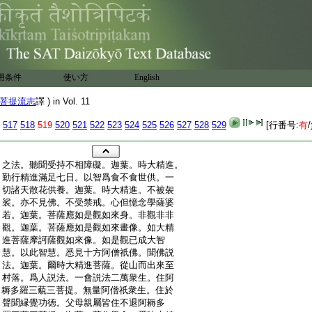
用条件
使い方
English
菩提流志
譯 ) in Vol. 11
517
518
519
520
521
522
523
524
525
526
527
528
529
[行番号:
有
/
:
之法。聽聞受持不相障礙。迦葉。時大精進。
:
勤行精進滿足七日。以智爲食不食世供。一
:
切諸天散花供養。迦葉。時大精進。不被袈
:
裟。亦不見佛。不受禁戒。心但憶念學薩婆
:
若。迦葉。菩薩應如是觀如來身。非觀非非
:
觀。迦葉。菩薩應如是觀如來畫像。如大精
:
進菩薩摩訶薩觀如來像。如是觀已成大智
:
慧。以此智慧。悉見十方阿僧祇佛。聞佛説
:
法。迦葉。爾時大精進菩薩。從山而出來至
:
村落。爲人説法。一會説法二萬衆生。住阿
:
耨多羅三藐三菩提。無量阿僧祇衆生。住於
:
聲聞縁覺功徳。父母親屬皆住不退阿耨多