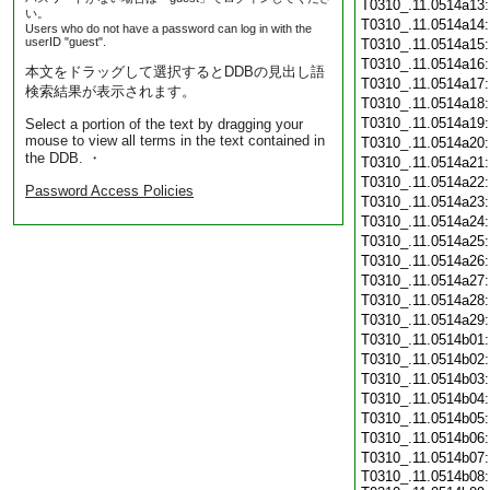
T0310_.11.0514a13
い。
T0310_.11.0514a14
Users who do not have a password can log in with the
userID "guest".
T0310_.11.0514a15
T0310_.11.0514a16
本文をドラッグして選択するとDDBの見出し語
T0310_.11.0514a17
検索結果が表示されます。
T0310_.11.0514a18
T0310_.11.0514a19
Select a portion of the text by dragging your
mouse to view all terms in the text contained in
T0310_.11.0514a20
the DDB. ・
T0310_.11.0514a21
T0310_.11.0514a22
Password Access Policies
T0310_.11.0514a23
T0310_.11.0514a24
T0310_.11.0514a25
T0310_.11.0514a26
T0310_.11.0514a27
T0310_.11.0514a28
T0310_.11.0514a29
T0310_.11.0514b01
T0310_.11.0514b02
T0310_.11.0514b03
T0310_.11.0514b04
T0310_.11.0514b05
T0310_.11.0514b06
T0310_.11.0514b07
T0310_.11.0514b08: