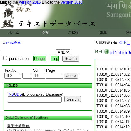
Link to the
version 2015
Link to the
version 2018
ホーム
検索
ご挨拶
組織
利
大正蔵検索
大寶積經 (No.
0310_
514
515
516
punctuation
Hangul
Eng
T0310_.11.0514a01
TextNo.
Vol.
Page
T0310_.11.0514a02
T0310_.11.0514a03
T0310_.11.0514a04
INBUDS
T0310_.11.0514a05
INBUDS
(Bibliographic Database)
T0310_.11.0514a06
Search
T0310_.11.0514a07
T0310_.11.0514a08
T0310_.11.0514a09
T0310_.11.0514a10
Digital Dictionary of Buddhism
T0310_.11.0514a11
電子佛教辭典
T0310_.11.0514a12
パスワードがない場合は「guest」でログインしてくださ