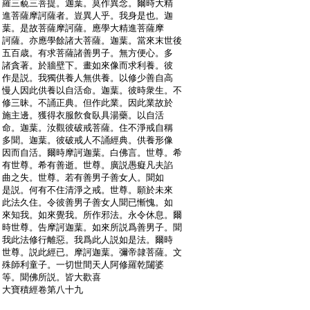
:
羅三藐三菩提。迦葉。莫作異念。爾時大精
:
進菩薩摩訶薩者。豈異人乎。我身是也。迦
:
葉。是故菩薩摩訶薩。應學大精進菩薩摩
:
訶薩。亦應學餘諸大菩薩。迦葉。當來末世後
:
五百歳。有求菩薩諸善男子。無方便心。多
:
諸貪著。於牆壁下。畫如來像而求利養。彼
:
作是説。我獨供養人無供養。以修少善自高
:
慢人因此供養以自活命。迦葉。彼時衆生。不
:
修三昧。不誦正典。但作此業。因此業故於
:
施主邊。獲得衣服飮食臥具湯藥。以自活
:
命。迦葉。汝觀彼破戒菩薩。住不淨戒自稱
:
多聞。迦葉。彼破戒人不誦經典。供養形像
:
因而自活。爾時摩訶迦葉。白佛言。世尊。希
:
有世尊。希有善逝。世尊。廣説愚癡凡夫諂
:
曲之失。世尊。若有善男子善女人。聞如
:
是説。何有不住清淨之戒。世尊。願於未來
:
此法久住。令彼善男子善女人聞已慚愧。如
:
來知我。如來覺我。所作邪法。永令休息。爾
:
時世尊。告摩訶迦葉。如來所説爲善男子。聞
:
我此法修行離惡。我爲此人説如是法。爾時
:
世尊。説此經已。摩訶迦葉。彌帝隷菩薩。文
:
殊師利童子。一切世間天人阿修羅乾闥婆
:
等。聞佛所説。皆大歡喜
:
大寶積經卷第八十九