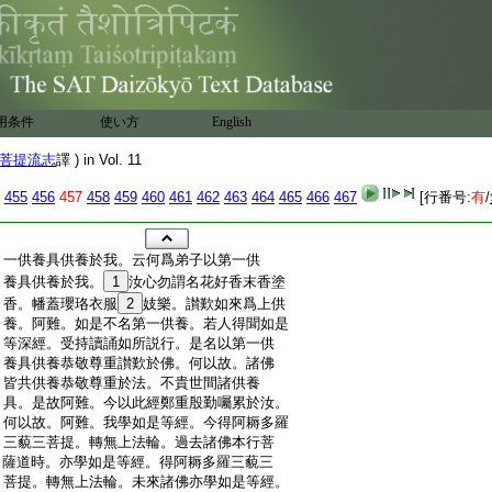
用条件
使い方
English
菩提流志
譯 ) in Vol. 11
455
456
457
458
459
460
461
462
463
464
465
466
467
[行番号:
有
/
:
一供養具供養於我。云何爲弟子以第一供
:
養具供養於我。
1
汝心勿謂名花好香末香塗
:
香。幡蓋瓔珞衣服
2
妓樂。讃歎如來爲上供
:
養。阿難。如是不名第一供養。若人得聞如是
:
等深經。受持讀誦如所説行。是名以第一供
:
養具供養恭敬尊重讃歎於佛。何以故。諸佛
:
皆共供養恭敬尊重於法。不貴世間諸供養
:
具。是故阿難。今以此經鄭重殷勤囑累於汝。
:
何以故。阿難。我學如是等經。今得阿耨多羅
:
三藐三菩提。轉無上法輪。過去諸佛本行菩
:
薩道時。亦學如是等經。得阿耨多羅三藐三
:
菩提。轉無上法輪。未來諸佛亦學如是等經。