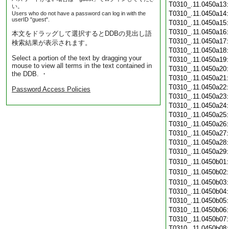
T0310_.11.0450a13
い。
T0310_.11.0450a14
Users who do not have a password can log in with the
userID "guest".
T0310_.11.0450a15
T0310_.11.0450a16
本文をドラッグして選択するとDDBの見出し語
T0310_.11.0450a17
検索結果が表示されます。
T0310_.11.0450a18
Select a portion of the text by dragging your
T0310_.11.0450a19
mouse to view all terms in the text contained in
T0310_.11.0450a20
the DDB. ・
T0310_.11.0450a21
T0310_.11.0450a22
Password Access Policies
T0310_.11.0450a23
T0310_.11.0450a24
T0310_.11.0450a25
T0310_.11.0450a26
T0310_.11.0450a27
T0310_.11.0450a28
T0310_.11.0450a29
T0310_.11.0450b01
T0310_.11.0450b02
T0310_.11.0450b03
T0310_.11.0450b04
T0310_.11.0450b05
T0310_.11.0450b06
T0310_.11.0450b07
T0310_.11.0450b08