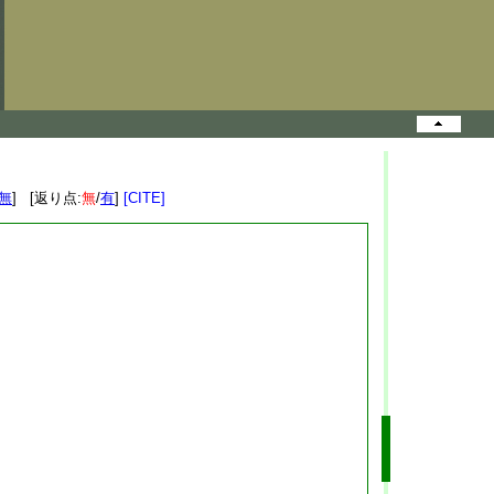
無
] [返り点:
無
/
有
]
[CITE]