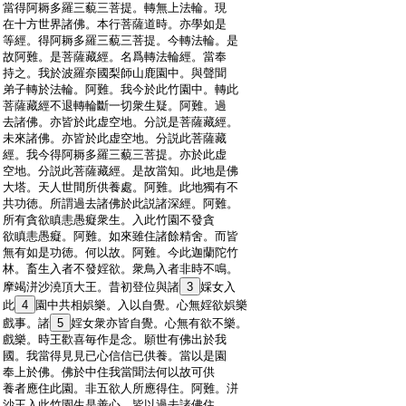
:
當得阿耨多羅三藐三菩提。轉無上法輪。現
:
在十方世界諸佛。本行菩薩道時。亦學如是
:
等經。得阿耨多羅三藐三菩提。今轉法輪。是
:
故阿難。是菩薩藏經。名爲轉法輪經。當奉
:
持之。我於波羅奈國梨師山鹿園中。與聲聞
:
弟子轉於法輪。阿難。我今於此竹園中。轉此
:
菩薩藏經不退轉輪斷一切衆生疑。阿難。過
:
去諸佛。亦皆於此虚空地。分説是菩薩藏經。
:
未來諸佛。亦皆於此虚空地。分説此菩薩藏
:
經。我今得阿耨多羅三藐三菩提。亦於此虚
:
空地。分説此菩薩藏經。是故當知。此地是佛
:
大塔。天人世間所供養處。阿難。此地獨有不
:
共功徳。所謂過去諸佛於此説諸深經。阿難。
:
所有貪欲瞋恚愚癡衆生。入此竹園不發貪
:
欲瞋恚愚癡。阿難。如來雖住諸餘精舍。而皆
:
無有如是功徳。何以故。阿難。今此迦蘭陀竹
:
林。畜生入者不發婬欲。衆鳥入者非時不鳴。
:
摩竭洴沙澆頂大王。昔初登位與諸
3
婇女入
:
此
4
園中共相娯樂。入以自覺。心無婬欲娯樂
:
戲事。諸
5
婬女衆亦皆自覺。心無有欲不樂。
:
戲樂。時王歡喜毎作是念。願世有佛出於我
:
國。我當得見見已心信信已供養。當以是園
:
奉上於佛。佛於中住我當聞法何以故可供
:
養者應住此園。非五欲人所應得住。阿難。洴
:
沙王入此竹園生是善心。皆以過去諸佛住