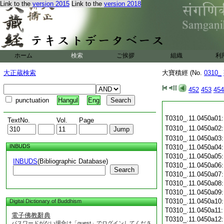
Link to the
version 2015
Link to the
version 2018
ホーム
検索
ご挨拶
組織
利
大正蔵検索
大寶積經 (No.
0310_
452
453
454
punctuation
Hangul
Eng
T0310_.11.0450a01
TextNo.
Vol.
Page
T0310_.11.0450a02
T0310_.11.0450a03
INBUDS
T0310_.11.0450a04
T0310_.11.0450a05
INBUDS
(Bibliographic Database)
T0310_.11.0450a06
Search
T0310_.11.0450a07
T0310_.11.0450a08
T0310_.11.0450a09
T0310_.11.0450a10
Digital Dictionary of Buddhism
T0310_.11.0450a11
電子佛教辭典
T0310_.11.0450a12
パスワードがない場合は「guest」でログインしてくださ