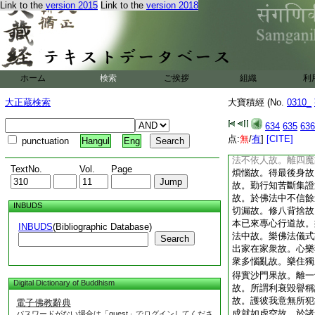
Link to the
version 2015
Link to the
version 2018
如實義得解脱故。於
聖人所行法故。善修
法故。安住四正勤故
信根故。信佛法僧故
不信餘道法故。勤行
菩提分離一切不善。
ホーム
検索
ご挨拶
組織
利
知正念正智方便故。
知定慧方便故。成就
大正蔵検索
大寶積經 (No.
0310_
之所亂故。善修七菩
因縁方便故。善知聖
634
635
636
定方便故。得四辯力
点:
無
/
有
]
[CITE]
punctuation
Hangul
Eng
語。依智不依識。依
法不依人故。離四魔
TextNo.
Vol.
Page
煩惱故。得最後身故
故。勤行知苦斷集證
故。於佛法中不信餘
INBUDS
切漏故。修八背捨故
本已來專心行道故。
INBUDS
(Bibliographic Database)
法中故。樂佛法儀式
Search
出家在家衆故。心樂
衆多惱亂故。樂住獨
得實沙門果故。離一
Digital Dictionary of Buddhism
故。所謂利衰毀譽稱
故。護彼我意無所犯
電子佛教辭典
成就如虚空故。於諸
パスワードがない場合は「guest」でログインしてくださ