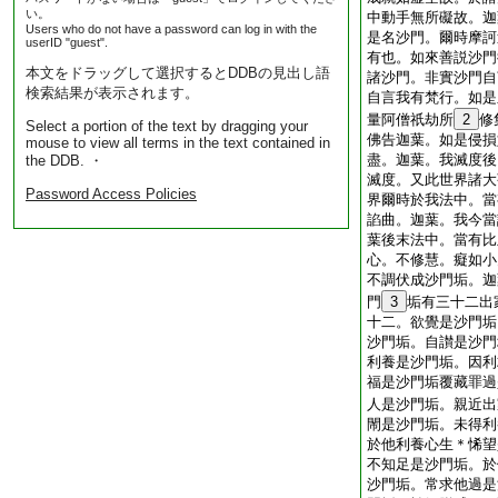
い。
中動手無所礙故。迦
Users who do not have a password can log in with the
是名沙門。爾時摩訶
userID "guest".
有也。如來善説沙門
本文をドラッグして選択するとDDBの見出し語
諸沙門。非實沙門自
検索結果が表示されます。
自言我有梵行。如是
量阿僧祇劫所
2
修
Select a portion of the text by dragging your
佛告迦葉。如是侵損
mouse to view all terms in the text contained in
盡。迦葉。我滅度後
the DDB. ・
滅度。又此世界諸大
Password Access Policies
界爾時於我法中。當
諂曲。迦葉。我今當
葉後末法中。當有比
心。不修慧。癡如小
不調伏成沙門垢。迦
門
3
垢有三十二出
十二。欲覺是沙門垢
沙門垢。自讃是沙門
利養是沙門垢。因利
福是沙門垢覆藏罪過
人是沙門垢。親近出
閙是沙門垢。未得利
於他利養心生＊悕望
不知足是沙門垢。於
沙門垢。常求他過是