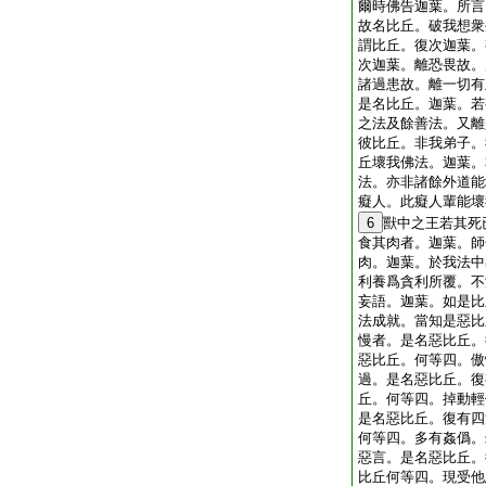
爾時佛告迦葉。所言
故名比丘。破我想衆
謂比丘。復次迦葉。
次迦葉。離恐畏故。
諸過患故。離一切有
是名比丘。迦葉。若
之法及餘善法。又離
彼比丘。非我弟子。
丘壞我佛法。迦葉。
法。亦非諸餘外道能
癡人。此癡人輩能壞
6
獸中之王若其死
食其肉者。迦葉。師
肉。迦葉。於我法中
利養爲貪利所覆。不
妄語。迦葉。如是比
法成就。當知是惡比
慢者。是名惡比丘。
惡比丘。何等四。傲
過。是名惡比丘。復
丘。何等四。掉動輕
是名惡比丘。復有四
何等四。多有姦僞。
惡言。是名惡比丘。
比丘何等四。現受他