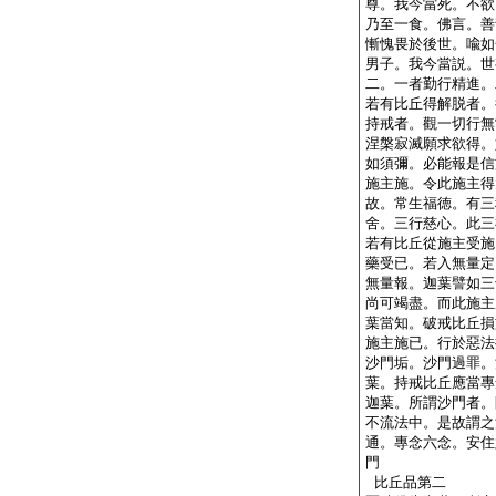
尊。我今當死。不欲
乃至一食。佛言。善
慚愧畏於後世。喩如
男子。我今當説。世
二。一者勤行精進。
若有比丘得解脱者。
持戒者。觀一切行無
涅槃寂滅願求欲得。
如須彌。必能報是信
施主施。令此施主得
故。常生福徳。有三
舍。三行慈心。此三
若有比丘從施主受施
藥受已。若入無量定
無量報。迦葉譬如三
尚可竭盡。而此施主
葉當知。破戒比丘損
施主施已。行於惡法
沙門垢。沙門過罪。
葉。持戒比丘應當專
迦葉。所謂沙門者。
不流法中。是故謂之
通。專念六念。安住
門
比丘品第二