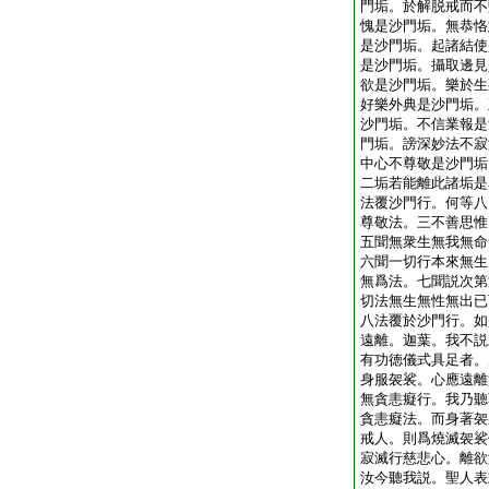
門垢。於解脱戒而不
愧是沙門垢。無恭恪
是沙門垢。起諸結使
是沙門垢。攝取邊見
欲是沙門垢。樂於生
好樂外典是沙門垢。
沙門垢。不信業報是
門垢。謗深妙法不寂
中心不尊敬是沙門垢
二垢若能離此諸垢是
法覆沙門行。何等八
尊敬法。三不善思惟
五聞無衆生無我無命
六聞一切行本來無生
無爲法。七聞説次第
切法無生無性無出已
八法覆於沙門行。如
遠離。迦葉。我不説
有功徳儀式具足者。
身服袈裟。心應遠離
無貪恚癡行。我乃聽
貪恚癡法。而身著袈
戒人。則爲燒滅袈裟
寂滅行慈悲心。離欲
汝今聽我説。聖人表