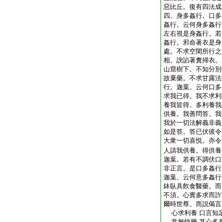
惡比丘。復有四法成
四。身多姦行。口多
姦行。云何身多姦行
左右視是身姦行。若
姦行。邪命著衣是身
處。不求空閑所行之
相。諛諂著糞掃衣。
山窟樹下。不知分別
故棄藥。不求甘露法
行。迦葉。云何口多
求我已得。我不求利
養我皆得。多利養我
供養。我善問答。我
我於一切法解義非義
如是答。答已伏彼令
大衆一切喜悦。亦令
人請我供養。得供養
迦葉。若有不調伏口
非正言。是口多姦行
迦葉。云何意多姦行
鉢臥具飮食醫藥。而
不須。心實多求而詐
爾時世尊。而説偈言
心求利養 口言知足
常無快樂 其心多姦