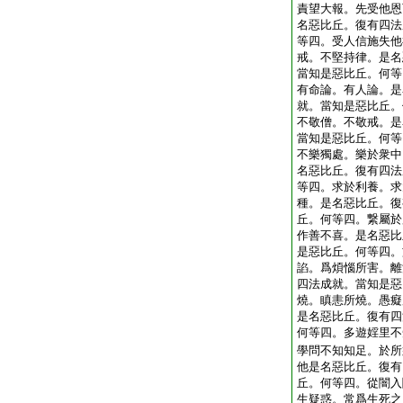
責望大報。先受他恩
名惡比丘。復有四法
等四。受人信施失他
戒。不堅持律。是名
當知是惡比丘。何等
有命論。有人論。是
就。當知是惡比丘。
不敬僧。不敬戒。是
當知是惡比丘。何等
不樂獨處。樂於衆中
名惡比丘。復有四法
等四。求於利養。求
種。是名惡比丘。復
丘。何等四。繋屬於
作善不喜。是名惡比
是惡比丘。何等四。
諂。爲煩惱所害。離
四法成就。當知是惡
燒。瞋恚所燒。愚癡
是名惡比丘。復有四
何等四。多遊婬里不
學問不知知足。於所
他是名惡比丘。復有
丘。何等四。從闇入
生疑惑。常爲生死之