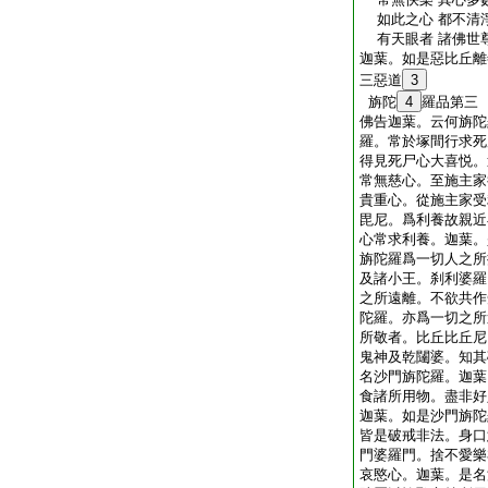
如此之心 都不清淨
有天眼者 諸佛世尊
迦葉。如是惡比丘離
三惡道
3
旃陀
4
羅品第三
佛告迦葉。云何旃陀
羅。常於塚間行求死
得見死尸心大喜悦。
常無慈心。至施主家
貴重心。從施主家受
毘尼。爲利養故親近
心常求利養。迦葉。
旃陀羅爲一切人之所
及諸小王。刹利婆羅
之所遠離。不欲共作
陀羅。亦爲一切之所
所敬者。比丘比丘尼
鬼神及乾闥婆。知其
名沙門旃陀羅。迦葉
食諸所用物。盡非好
迦葉。如是沙門旃陀
皆是破戒非法。身口
門婆羅門。捨不愛樂
哀愍心。迦葉。是名