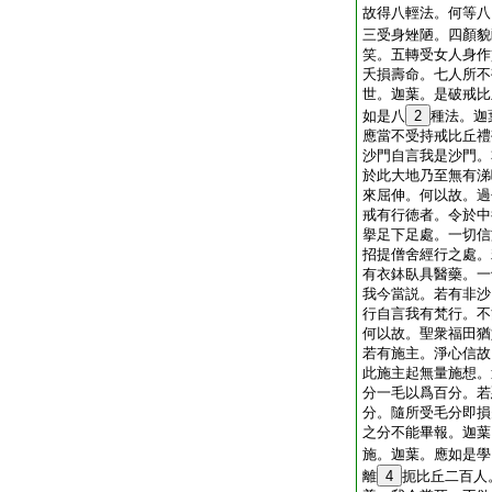
故得八輕法。何等八
三受身矬陋。四顏貌
笑。五轉受女人身作
夭損壽命。七人所不
世。迦葉。是破戒比
如是八
2
種法。迦
應當不受持戒比丘禮
沙門自言我是沙門。
於此大地乃至無有涕
來屈伸。何以故。過
戒有行徳者。令於中
擧足下足處。一切信
招提僧舍經行之處。
有衣鉢臥具醫藥。一
我今當説。若有非沙
行自言我有梵行。不
何以故。聖衆福田猶
若有施主。淨心信故
此施主起無量施想。
分一毛以爲百分。若
分。隨所受毛分即損
之分不能畢報。迦葉
施。迦葉。應如是學
離
4
扼比丘二百人