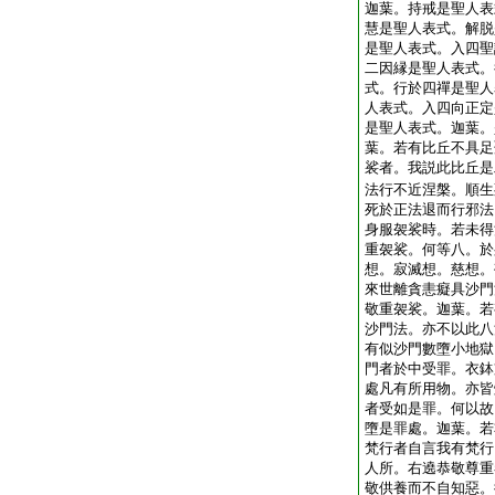
迦葉。持戒是聖人表
慧是聖人表式。解脱
是聖人表式。入四聖
二因縁是聖人表式。
式。行於四禪是聖人
人表式。入四向正定
是聖人表式。迦葉。
葉。若有比丘不具足
裟者。我説此比丘是
法行不近涅槃。順生
死於正法退而行邪法
身服袈裟時。若未得
重袈裟。何等八。於
想。寂滅想。慈想。
來世離貪恚癡具沙門
敬重袈裟。迦葉。若
沙門法。亦不以此八
有似沙門數墮小地獄
門者於中受罪。衣鉢
處凡有所用物。亦皆
者受如是罪。何以故
墮是罪處。迦葉。若
梵行者自言我有梵行
人所。右遶恭敬尊重
敬供養而不自知惡。