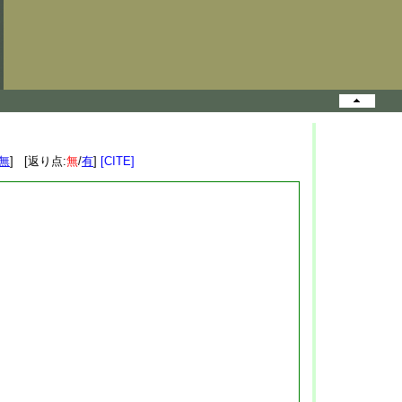
無
] [返り点:
無
/
有
]
[CITE]