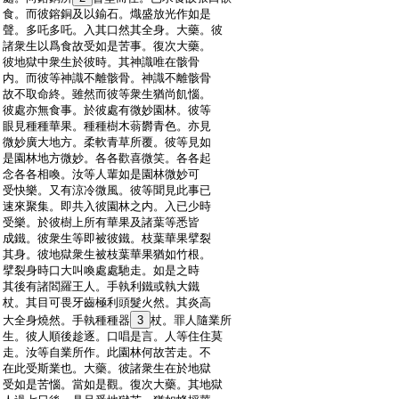
:
食。而彼鎔銅及以鍮石。熾盛放光作如是
:
聲。多吒多吒。入其口然其全身。大藥。彼
:
諸衆生以爲食故受如是苦事。復次大藥。
:
彼地獄中衆生於彼時。其神識唯在骸骨
:
内。而彼等神識不離骸骨。神識不離骸骨
:
故不取命終。雖然而彼等衆生猶尚飢惱。
:
彼處亦無食事。於彼處有微妙園林。彼等
:
眼見種種華果。種種樹木蓊欝青色。亦見
:
微妙廣大地方。柔軟青草所覆。彼等見如
:
是園林地方微妙。各各歡喜微笑。各各起
:
念各各相喚。汝等人輩如是園林微妙可
:
受快樂。又有涼冷微風。彼等聞見此事已
:
速來聚集。即共入彼園林之内。入已少時
:
受樂。於彼樹上所有華果及諸葉等悉皆
:
成鐵。彼衆生等即被彼鐵。枝葉華果擘裂
:
其身。彼地獄衆生被枝葉華果猶如竹根。
:
擘裂身時口大叫喚處處馳走。如是之時
:
其後有諸閻羅王人。手執利鐵或執大鐵
:
杖。其目可畏牙齒極利頭髮火然。其炎高
:
大全身燒然。手執種種器
3
杖。罪人隨業所
:
生。彼人順後趁逐。口唱是言。人等住住莫
:
走。汝等自業所作。此園林何故苦走。不
:
在此受斯業也。大藥。彼諸衆生在於地獄
:
受如是苦惱。當如是觀。復次大藥。其地獄