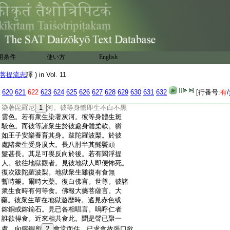
:
見身分。而彼人初捨身被憂愁所流。即見
:
種種地獄。彼神識初捨身已在彼地獄。即
:
成就有業即見彼地獄。或有他方見如血
:
灑。而彼即心生染著相。生染著相已即成
:
地獄身。而彼神識猶如下濕。臭爛地因故
:
生蟲身。譬如屏臭穢爛故生蟲。譬如酪内
用条件
使い方
English
:
臭壞有諸蟲生。大藥。衆生欲生地獄亦復
:
如是。爾時跋陀羅波梨。合掌向佛而白佛
菩提流志
譯 ) in Vol. 11
:
言。世尊。諸衆生輩在地獄其身有何色。云
:
何而受身體。佛告跋陀羅波梨言。若有衆
620
621
622
623
624
625
626
627
628
629
630
631
632
[行番号:
有
/
:
生染著血處。彼等身體生血色。若有衆生
:
染著毘羅尼
1
河。彼等身體即生不白不黒
:
雲色。若有衆生染著灰河。彼等身體生斑
:
駮色。而彼等諸衆生於彼處身體柔軟。猶
:
如王子安樂養育其身。跋陀羅波梨。於彼
:
處諸衆生受身廣大。長八肘半其髭鬢頭
:
髮甚長。其足可畏反向於後。若有閻浮提
:
人。欲往地獄觀者。見彼地獄人即便怖死。
:
復次跋陀羅波梨。地獄衆生雖復有食無
:
暫時樂。爾時大藥。復白佛言。世尊。彼諸
:
衆生食時有何等食。佛報大藥菩薩言。大
:
藥。彼衆生輩在地獄遊歴時。遙見赤色或
:
鎔銅或鎔鍮石。見已各相唱言。嗚呼仁者
:
誰欲得食。近來相共食此。聞是聲已聚一
:
處。向鎔銅所
2
會堂而住。已求食故張口欲