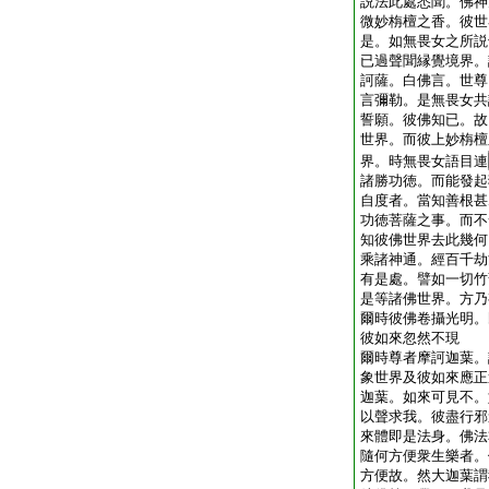
説法此處悉聞。佛神
微妙栴檀之香。彼世
是。如無畏女之所説
已過聲聞縁覺境界。
訶薩。白佛言。世尊
言彌勒。是無畏女共
誓願。彼佛知已。故
世界。而彼上妙栴檀
界。時無畏女語目連
諸勝功徳。而能發起
自度者。當知善根甚
功徳菩薩之事。而不
知彼佛世界去此幾何
乘諸神通。經百千劫
有是處。譬如一切竹
是等諸佛世界。方乃
爾時彼佛卷攝光明。
彼如來忽然不現
爾時尊者摩訶迦葉。
象世界及彼如來應正
迦葉。如來可見不。
以聲求我。彼盡行邪
來體即是法身。佛法
隨何方便衆生樂者。
方便故。然大迦葉謂