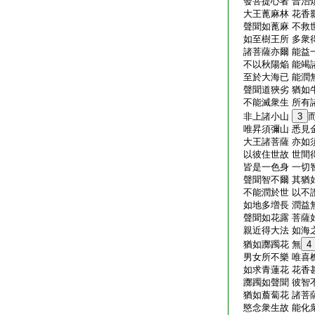
發菩提心者 普治
大王蓖麻林 花香
聲聞如蓖麻 不救
如至樹王所 多衆
諸菩薩亦爾 能益
不以秋陽焔 能竭
至於大海已 能潤
聲聞道狹劣 猶如
不能滅衆生 所有
非上諸小山
3
唯昇須彌山 悉見
大王諸菩薩 亦如
以彼住世故 世間
皆是一色身 一切
聲聞智不爾 其猶
不能潤於世 以不
如地多増長 潤益
聲聞如花露 菩薩
親近得大法 如海
猶如躑躅花 無
4
男女所不樂 唯喜
如求青蓮花 花香
躑躅如聲聞 彼智
猶如薝蔔花 諸菩
愍念衆生故 能化