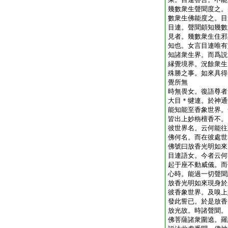
幾數衆生聲聞度之。
數衆生佛能度之。目
目連。聲聞頗知幾數
見者。幾數衆生住邪
知也。女言目連唯有
知諸衆生界。而爲説
縁覺境界。況餘衆生
殊勝之事。如來具得
覺所無
時無畏女。復語尊者
大目＊犍連。於神通
能知能至香象世界。
皆出上妙栴檀香不。
彼世界名。云何能往
佛何名。而在彼處世
佛號曰放香光明如來
目連語女。今者云何
起于座不動威儀。而
心時。能過一切聲聞
放香光明如來現身於
彼香象世界。及嗅上
發此誓已。於是放香
放光故。時諸聲聞。
佛菩薩諸衆圍遶。羅