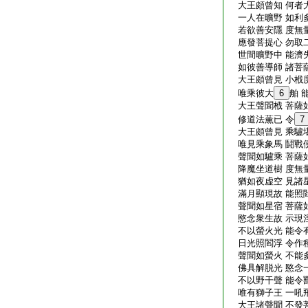
大王頗曾知 何者
一人在曠野 如利
若欲善安隱 度無
應發菩提心 勿取
世間曠野中 能濟
如彼善導師 諸菩
大王頗曾見 小栰
唯乘彼大
6
舶 
大王聲聞栰 菩薩
修道法薫已 令
7
大王頗曾見 乘驢
唯見乘象馬 鬪戰
聲聞如驢乘 菩薩
降魔坐道樹 度無
猶如夜虚空 見諸
滿月顯現故 能照
聲聞如星宿 菩薩
愍念衆生故 示現
不以螢火光 能令
日光照閻浮 令作
聲聞如螢火 不能
佛具解脱光 愍念
不以野干聲 能令
唯有獅子王 一吼
大王諸聲聞 不發