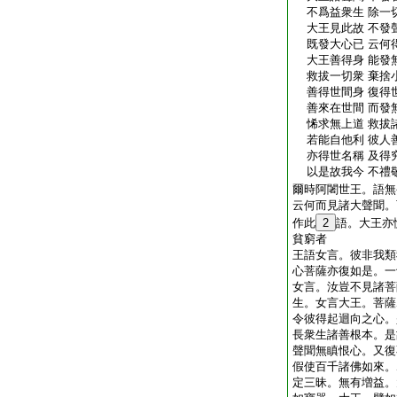
不爲益衆生 除一
大王見此故 不發
既發大心已 云何
大王善得身 能發
救拔一切衆 棄捨
善得世間身 復得
善來在世間 而發
悕求無上道 救拔
若能自他利 彼人
亦得世名稱 及得
以是故我今 不禮
爾時阿闍世王。語無
云何而見諸大聲聞。
作此
2
語。大王亦
貧窮者
王語女言。彼非我類
心菩薩亦復如是。一
女言。汝豈不見諸菩
生。女言大王。菩薩
令彼得起迴向之心。
長衆生諸善根本。是
聲聞無瞋恨心。又復
假使百千諸佛如來。
定三昧。無有増益。