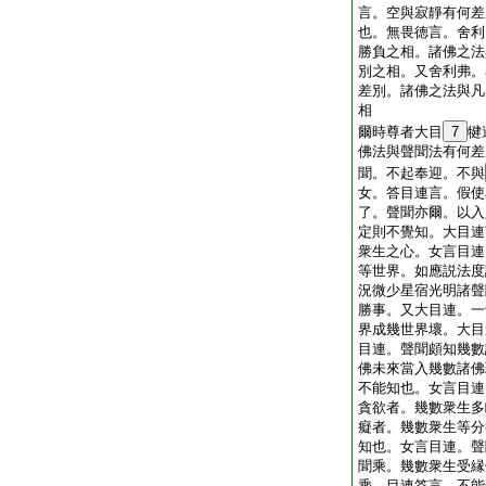
言。空與寂靜有何差
也。無畏徳言。舍利
勝負之相。諸佛之法
別之相。又舍利弗。
差別。諸佛之法與凡
相
爾時尊者大目
7
犍
佛法與聲聞法有何差
聞。不起奉迎。不與
女。答目連言。假使
了。聲聞亦爾。以入
定則不覺知。大目連
衆生之心。女言目連
等世界。如應説法度
況微少星宿光明諸聲
勝事。又大目連。一
界成幾世界壞。大目
目連。聲聞頗知幾數
佛未來當入幾數諸佛
不能知也。女言目連
貪欲者。幾數衆生多
癡者。幾數衆生等分
知也。女言目連。聲
聞乘。幾數衆生受縁
乘。目連答言。不能