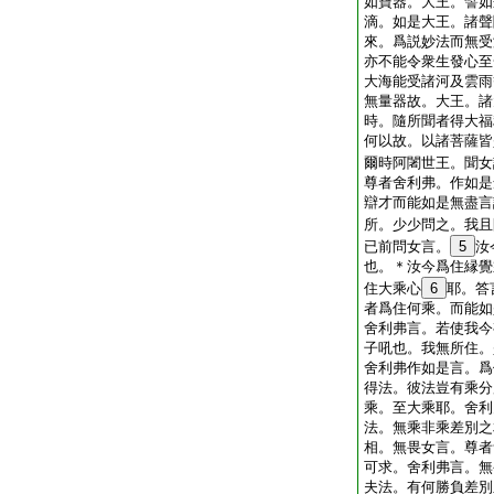
如寶器。大王。譬如
滴。如是大王。諸聲
來。爲説妙法而無受
亦不能令衆生發心至
大海能受諸河及雲雨
無量器故。大王。諸
時。隨所聞者得大福
何以故。以諸菩薩皆
爾時阿闍世王。聞女
尊者舍利弗。作如是
辯才而能如是無盡言
所。少少問之。我且
已前問女言。
5
汝
也。＊汝今爲住縁覺
住大乘心
6
耶。答
者爲住何乘。而能如
舍利弗言。若使我今
子吼也。我無所住。
舍利弗作如是言。爲
得法。彼法豈有乘分
乘。至大乘耶。舍利
法。無乘非乘差別之
相。無畏女言。尊者
可求。舍利弗言。無
夫法。有何勝負差別