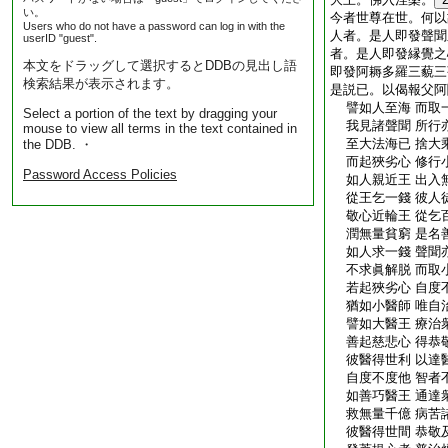
い。
今者世尊在世。何以
Users who do not have a password can log in with the
人者。是人即發聲聞
userID "guest".
者。是人即發縁覺之
本文をドラッグして選択するとDDBの見出し語
即發阿耨多羅三藐三
検索結果が表示されます。
是説已。以偈報父阿
譬如人至海 而取
Select a portion of the text by dragging your
我見諸聲聞 所行
mouse to view all terms in the text contained in
至大法海已 捨大
the DDB. ・
而起狹劣心 修行
Password Access Policies
如人親近王 出入
從王乞一錢 彼人
敬心近輪王 從乞
潤無量貧窮 是名
如人求一錢 聲聞
不求眞解脱 而取
若起狹劣心 自度
猶如小醫師 唯自
譬如大醫王 療治
善起慈悲心 得恭
彼醫得世利 以達
自度不度他 智者
如善巧醫王 通達
救無量千億 病苦
彼醫得世間 恭敬