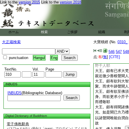
Link to the
version 2015
Link to the
version 2018
也。復言大王。頗見
時。爲起迎不。王言
聞帝釋天王。迎餘天
敬餘天衆不。王言不
聞。大海之神禮敬江
復言大王頗見頗聞。
ホーム
検索
ご挨拶
組織
利
小山王不。王言不也
日月光神。有曾禮敬
大正蔵検索
大寶積經 (No.
0310_
言大王。如是菩薩。
三菩提。轉輪聖王。
546
547
548
何禮敬離大慈悲小乘
点:
有
/
無
]
[CITE]
punctuation
Hangul
Eng
求無上正眞正覺之道
野干人耶
TextNo.
Vol.
Page
大王。頗有已求大梵
親近微少善根聲聞人
大王。頗有欲到大智
INBUDS
聚。而求牛跡聲聞人
大王。頗有欲至佛須
INBUDS
(Bibliographic Database)
身。而欲更求小芥子
Search
而禮敬耶
大王。頗有得聞諸佛
光。如是聞已方乃禮
Digital Dictionary of Buddhism
以諸聲聞唯能自潤自
故
電子佛教辭典
パスワードがない場合は「guest」でログインしてくださ
大王。佛入涅槃。