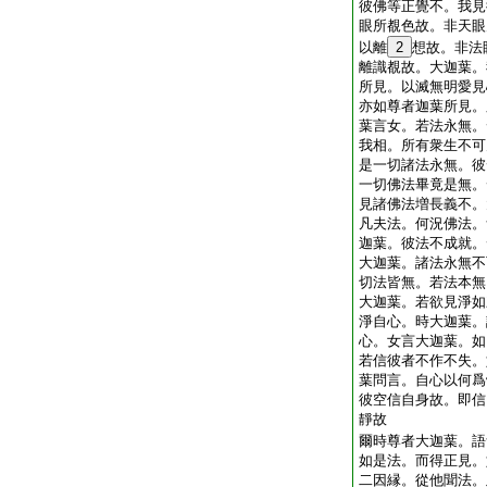
彼佛等正覺不。我見
眼所覩色故。非天眼
以離
2
想故。非法
離識覩故。大迦葉。
所見。以滅無明愛見
亦如尊者迦葉所見。
葉言女。若法永無。
我相。所有衆生不可
是一切諸法永無。彼
一切佛法畢竟是無。
見諸佛法増長義不。
凡夫法。何況佛法。
迦葉。彼法不成就。
大迦葉。諸法永無不
切法皆無。若法本無
大迦葉。若欲見淨如
淨自心。時大迦葉。
心。女言大迦葉。如
若信彼者不作不失。
葉問言。自心以何爲
彼空信自身故。即信
靜故
爾時尊者大迦葉。語
如是法。而得正見。
二因縁。從他聞法。