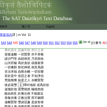
:
悉皆和穆 或復當來 得生天上
:
宮殿園苑 音樂自然 縱意歡娯
:
受諸妙樂 何有智者 聞是法音
:
於父母田 不勤供養
:
復次大王。若諸丈夫由於邪見。不知自身速
:
當壞滅。造作諸惡而自欺誑。彼愚癡人虚度
用条件
使い方
English
:
長夜。猶如木石彫刻所成。雖形似人而無所
:
識。習諸欲者。即是成就往惡趣業。此是丈
菩提流志
譯 ) in Vol. 11
:
夫第三過患爾時世尊。而説偈言
:
丈夫爲欲 之所迷亂 由斯造作
543
544
545
546
547
548
549
550
551
552
553
554
555
[行番号:
有
/
:
種種諸罪 倒見闇障 隱蔽其心
:
乘此當生 惡趣牢獄 邪行之者
:
當復遠離 一切賢聖 亦不恭敬
:
諸沙門等 由顛倒見 乃至歸命
:
山河邪魅 爲於貪欲 或復殺害
:
一切禽獸 祭祀神祇 倒見爲因
:
非法求福 由斯永離 一切安樂
:
若於是中 造惡之者 不知淨信
:
兇險無慚 如是之人 永離賢聖
:
彼必當墮
1
㘁叫地獄 或爲於欲
:
逼惱於他 當墮燒然 極燒然獄
:
復由倒見 於佛法僧 不能親近
:
恭敬供養 正教法寶 而不聽聞
:
遠離賢聖 墮諸惡趣 是故智者
:
既得人身 勿復作斯 顛倒妄見