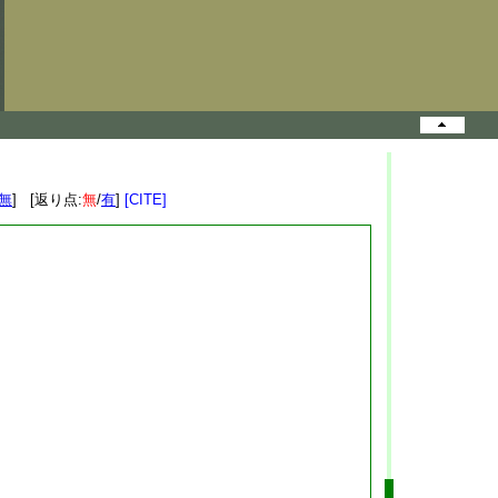
無
] [返り点:
無
/
有
]
[CITE]