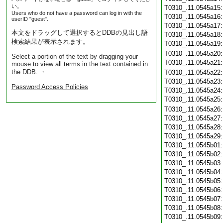
い。
T0310_.11.0545a15
Users who do not have a password can log in with the
T0310_.11.0545a16
userID "guest".
T0310_.11.0545a17
本文をドラッグして選択するとDDBの見出し語
T0310_.11.0545a18
検索結果が表示されます。
T0310_.11.0545a19
T0310_.11.0545a20
Select a portion of the text by dragging your
T0310_.11.0545a21
mouse to view all terms in the text contained in
the DDB. ・
T0310_.11.0545a22
T0310_.11.0545a23
Password Access Policies
T0310_.11.0545a24
T0310_.11.0545a25
T0310_.11.0545a26
T0310_.11.0545a27
T0310_.11.0545a28
T0310_.11.0545a29
T0310_.11.0545b01
T0310_.11.0545b02
T0310_.11.0545b03
T0310_.11.0545b04
T0310_.11.0545b05
T0310_.11.0545b06
T0310_.11.0545b07
T0310_.11.0545b08
T0310_.11.0545b09