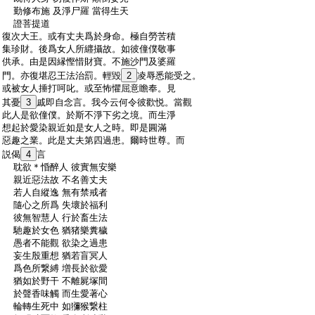
:
勤修布施 及淨尸羅 當得生天
:
證菩提道
:
復次大王。或有丈夫爲於身命。極自勞苦積
:
集珍財。後爲女人所纒攝故。如彼僮僕敬事
:
供承。由是因縁慳惜財寶。不施沙門及婆羅
:
門。亦復堪忍王法治罰。輕毀
2
凌辱悉能受之。
:
或被女人捶打呵叱。或至怖懼屈意瞻奉。見
:
其憂
3
戚即自念言。我今云何令彼歡悦。當觀
:
此人是欲僮僕。於斯不淨下劣之境。而生淨
:
想起於愛染親近如是女人之時。即是圓滿
:
惡趣之業。此是丈夫第四過患。爾時世尊。而
:
説偈
4
言
:
耽欲＊惛醉人 彼實無安樂
:
親近惡法故 不名善丈夫
:
若人自縱逸 無有禁戒者
:
隨心之所爲 失壞於福利
:
彼無智慧人 行於畜生法
:
馳趣於女色 猶猪樂糞穢
:
愚者不能觀 欲染之過患
:
妄生殷重想 猶若盲冥人
:
爲色所繋縛 増長於欲愛
:
猶如於野干 不離屍塚間
:
於聲香味觸 而生愛著心
:
輪轉生死中 如獼猴繋柱