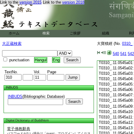
Link to the
version 2015
Link to the
version 2018
T0310_.11.0544c19
T0310_.11.0544c20
T0310_.11.0544c21
T0310_.11.0544c22
T0310_.11.0544c23
T0310_.11.0544c24
ホーム
検索
ご挨拶
組織
利
T0310_.11.0544c25
T0310_.11.0544c26
大正蔵検索
大寶積經 (No.
0310_
T0310_.11.0544c27
T0310_.11.0544c28
540
541
542
T0310_.11.0544c29
punctuation
Hangul
Eng
T0310_.11.0545a01
T0310_.11.0545a02
TextNo.
Vol.
Page
T0310_.11.0545a03
T0310_.11.0545a04
T0310_.11.0545a05
INBUDS
T0310_.11.0545a06
T0310_.11.0545a07
INBUDS
(Bibliographic Database)
T0310_.11.0545a08
Search
T0310_.11.0545a09
T0310_.11.0545a10
T0310_.11.0545a11
Digital Dictionary of Buddhism
T0310_.11.0545a12
T0310_.11.0545a13
電子佛教辭典
T0310_.11.0545a14
パスワードがない場合は「guest」でログインしてくださ