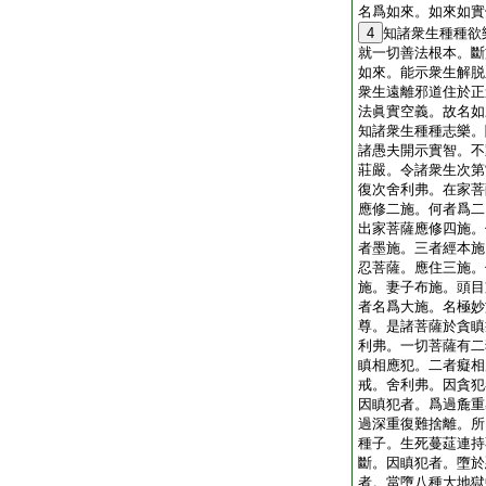
名爲如來。如來如實
4
知諸衆生種種欲
就一切善法根本。斷
如來。能示衆生解脱
衆生遠離邪道住於正
法眞實空義。故名如
知諸衆生種種志樂。
諸愚夫開示實智。不
莊嚴。令諸衆生次第
復次舍利弗。在家菩
應修二施。何者爲二
出家菩薩應修四施。
者墨施。三者經本施
忍菩薩。應住三施。
施。妻子布施。頭目
者名爲大施。名極妙
尊。是諸菩薩於貪瞋
利弗。一切菩薩有二
瞋相應犯。二者癡相
戒。舍利弗。因貪犯
因瞋犯者。爲過麁重
過深重復難捨離。所
種子。生死蔓莚連持
斷。因瞋犯者。墮於
者。當墮八種大地獄