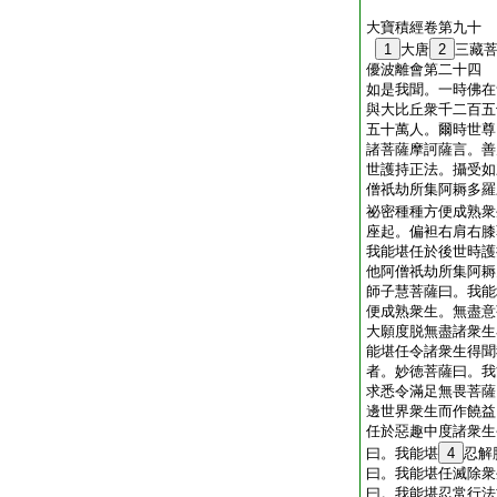
大寶積經卷第九十
1
大唐
2
三藏
優波離會第二十四
如是我聞。一時佛在
與大比丘衆千二百五
五十萬人。爾時世尊
諸菩薩摩訶薩言。善
世護持正法。攝受如
僧祇劫所集阿耨多羅
祕密種種方便成熟衆
座起。偏袒右肩右膝
我能堪任於後世時護
他阿僧祇劫所集阿耨
師子慧菩薩曰。我能
便成熟衆生。無盡意
大願度脱無盡諸衆生
能堪任令諸衆生得聞
者。妙徳菩薩曰。我
求悉令滿足無畏菩薩
邊世界衆生而作饒益
任於惡趣中度諸衆生
曰。我能堪
4
忍解
曰。我能堪任滅除衆
曰。我能堪忍常行法