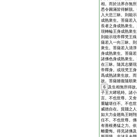
相。而於法界亦無所
悉令圓滿皆得解脱。
入大悲三昧。則能示
成熟衆生。菩薩若入
長者之身成熟衆生。
現轉輪王身成熟衆生
則能示現帝釋梵王殊
薩若入一向三昧。則
衆生。菩薩若入清淨
身成熟衆生。菩薩若
諸佛色身成熟衆生。
在三昧。隨其志樂現
帝釋身。或現梵王身
爲成熟諸衆生故。而
故。菩薩雖復隨順衆
6
及生相無所得故
子王大哮吼時。諸小
言。不也世尊。又舍
重驢堪任不。不也世
威徳自在。貧賤之人
如大力金翅鳥王翺翔
任不。不也世尊。佛
有善根勇猛之力。依
離憂悔。得見諸佛及
斯罪障。非諸凡夫聲