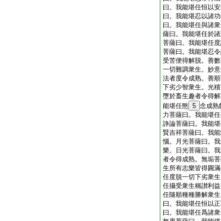
曰。我能堪任恒以安
曰。我能堪忍以諸功
曰。我能堪任與諸衆
薩曰。我能堪任於諸
菩薩曰。我能堪任度
菩薩曰。我能堪忍令
受苦便得解脱。善數
一切難調衆生。妙意
法者度令成熟。善順
下劣少智衆生。光積
墮於畜生趣者令得解
能堪任愍
5
念成熟
力菩薩曰。我能堪任
諍論菩薩曰。我能堪
賢吉祥菩薩曰。我能
惱。月光菩薩曰。我
樂。日光菩薩曰。我
者令得成熟。無垢菩
生所有志樂皆得圓滿
任度脱一切下劣衆生
任攝受衆生稱讃利益
任隨順種種勝解衆生
曰。我能堪任恒以正
曰。我能堪任爲諸衆