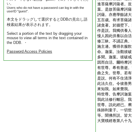
い。
進菩薩摩訶薩者。豈
Users who do not have a password can log in with the
葉。是故菩薩摩訶薩
userID "guest".
訶薩。亦應學餘諸大
本文をドラッグして選択するとDDBの見出し語
五百歳。有求菩薩諸
検索結果が表示されます。
諸貪著。於牆壁下。
作是説。我獨供養人
Select a portion of the text by dragging your
慢人因此供養以自活
mouse to view all terms in the text contained in
修三昧。不誦正典。
the DDB. ・
施主邊。獲得衣服飮
Password Access Policies
命。迦葉。汝觀彼破
多聞。迦葉。彼破戒
因而自活。爾時摩訶
有世尊。希有善逝。
曲之失。世尊。若有
是説。何有不住清淨
此法久住。令彼善男
來知我。如來覺我。
時世尊。告摩訶迦葉
我此法修行離惡。我
世尊。説此經已。摩
殊師利童子。一切世
等。聞佛所説。皆大
大寶積經卷第八十九