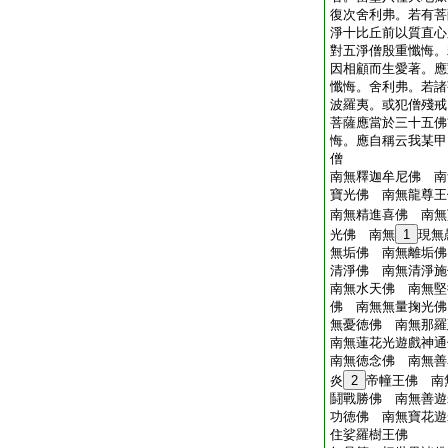
復次舍利弗。若有菩
淨十比丘前以質直心
對五淨僧殷重懺悔。
因相顧而生愛著。應
懺悔。舍利弗。若諸
波羅夷。或犯僧殘戒
菩薩應當於三十五佛
悔。應自稱云我某甲
僧
南無釋迦牟尼佛 南
寶光佛 南無龍尊王
南無精進喜佛 南無
光佛 南無
1
現無
無垢佛 南無離垢佛
清淨佛 南無清淨施
南無水天佛 南無堅
佛 南無無量掬光佛
無憂徳佛 南無那羅
南無蓮花光遊戲神通
南無徳念佛 南無善
炎
2
帝幢王佛 南
鬪戰勝佛 南無善遊
功徳佛 南無寶花遊
住娑羅樹王佛