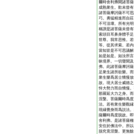
爾時舍利弗聞諸菩薩
成熟衆生。歎未曾有
諸菩薩摩訶薩不可思
巧。勇猛精進而自莊
不可沮壞。所有光明
稱讃是諸菩薩未曾有
索頭目耳鼻身體手足
世尊。我常思惟。若
等。從其求索。若内
當知皆是不可思議解
如是如是。如汝所言
昧境界。一切聲聞及
弗。此諸菩薩摩訶薩
足衆生諸所欲樂。而
衆生樂爲居士憍慢放
故。現大居士威徳之
恃大勢力而自憍慢。
那羅延大力之身。而
涅槃。菩薩爾時爲度
法。若有衆生樂觀縁
現縁覺身而爲説法。
薩爾時爲度脱故。即
舍利弗。是諸菩薩種
安住於佛法中。所以
脱究竟涅槃。更無餘