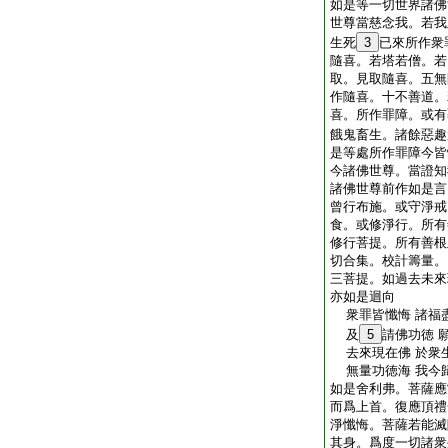
如是等一切世界諸佛
世尊當慈念我。若我
生死
3
已來所作衆
隨喜。若塔若僧。若
取。見取隨喜。五無
作隨喜。十不善道。
喜。所作罪障。或有
餓鬼畜生。諸餘惡趣
是等處所作罪障今皆
今諸佛世尊。當證知
諸佛世尊前作如是言
曾行布施。或守淨戒
食。或修淨行。所有
修行菩提。所有善根
切合集。校計籌量。
三菩提。如過去未來
亦如是迴向
衆罪皆懺悔 諸福
及
5
請佛功徳 
去來現在佛 於衆
無量功徳海 我今
如是舍利弗。菩薩應
而爲上首。復應頂禮
淨懺悔。菩薩若能滅
其身。爲度一切諸衆