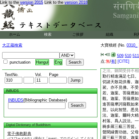
Link to the
version 2015
Link to the
version 2018
來身相亦復如是。如
非甞非觸非知。非出
復如是。無有知者。
無色界攝。一切諸法
初非中非後。非此非
非捨。非作非誦。非
ホーム
検索
ご挨拶
組織
利
一切諸法亦復如是。
薩如是觀如來身。結
大正蔵検索
大寶積經 (No.
0310_
五通。具
8
足無量
大光明。成就天眼過
509
510
511
於東方阿僧祇佛。得
点:
無
/
有
]
[CITE]
punctuation
Hangul
Eng
之法。悉能聽受。天
之法。聽聞受持不相
TextNo.
Vol.
Page
勤行精進滿足七日。
切諸天散花供養。迦
裟。亦不見佛。不受
INBUDS
若。迦葉。菩薩應如
觀。迦葉。菩薩應如
INBUDS
(Bibliographic Database)
進菩薩摩訶薩觀如來
Search
慧。以此智慧。悉見
法。迦葉。爾時大精
村落。爲人説法。一
Digital Dictionary of Buddhism
耨多羅三藐三菩提。
聲聞縁覺功徳。父母
電子佛教辭典
羅三藐三菩提。迦葉
パスワードがない場合は「guest」でログインしてくださ