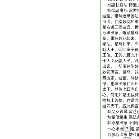
欲證甘露法 轉無
摧伏諸魔怨 當習
迦葉。爾時達摩善法
而出。往詣妙花如來
足右遶三匝白言。世
欲求出家。唯願世尊
葉。爾時妙花如來。
家法。是時如來。即
時大王。聞二童子得
王位。王與九百九十
千大臣及諸人民。以
出家。一切倶往詣妙
妙花佛言。世尊。我
得出家。迦葉。時妙
淨。悉聽出家住比丘
太子。登位七日内自
心。何用如是王位寶
捨無上菩提。作是念
遊四天下。説此偈言
我父及親屬 皆悉
無量億衆生 爲法
我今樂出家 不樂
一心求出
7
道 
若發心出家 離諸