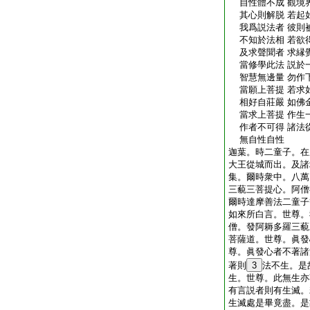
自性體不成 觀境
其心則解脱 若起
我爲説法者 彼則
不知於法相 若欲
及求聲聞者 求縁
當修學此法 説於
智慧無邊量 勿作
當願上菩提 若求
相好自莊嚴 如佛
當求上菩提 作生
作者不可得 諸法
無自性自性
迦葉。時二童子。在
大王從城而出。及諸
集。爾時衆中。八萬
三藐三菩提心。阿僧
爾時達摩善法二童子
如來所白言。世尊。
僧。發阿耨多羅三藐
菩薩道。世尊。眞發
尊。眞發心者不著諸
著則
3
法不生。是
生。世尊。此無生亦
有言説者則有生滅。
生滅處是畢竟盡。是