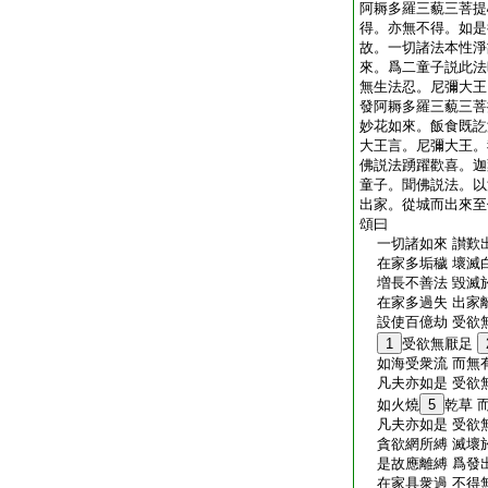
阿耨多羅三藐三菩提
得。亦無不得。如是
故。一切諸法本性淨
來。爲二童子説此法
無生法忍。尼彌大王
發阿耨多羅三藐三菩
妙花如來。飯食既訖
大王言。尼彌大王。
佛説法踴躍歡喜。迦
童子。聞佛説法。以
出家。從城而出來至
頌曰
一切諸如來 讃歎
在家多垢穢 壞滅
増長不善法 毀滅
在家多過失 出家
設使百億劫 受欲
1
受欲無厭足
如海受衆流 而無
凡夫亦如是 受欲
如火燒
5
乾草 
凡夫亦如是 受欲
貪欲網所縛 滅壞
是故應離縛 爲發
在家具衆過 不得