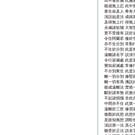
而不著於施 此施
能成無上忍 此中
衆生命及人 希有
演説如是法 成就
及得無上行 得無
永滅諸欲惱 大智
更不受後有 説於
令住阿蘭若 修於
亦不生分別 常勤
不生於分別 此是
遠離諸名字 説清
令行寂滅處 此是
覺知寂滅處 常修
不分別衆生 此是
離一切分別 修堅
離一切有爲 佛説
能成遠離法 焚燒
斷於諸有無 此無
不起諸煩惱 非此
中間亦不住 此第
遠離於三世 修習
復觀於此想 此想
是故知無想 讃歎
演説第一法 其心
聽受於正法 説名