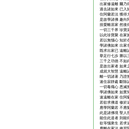
出家修遠離 爾乃
過去諸如來 已入
住阿蘭若法 獲得
是故學諸佛 趣向
捨愛離居家 然後
一切三千界 珍寶
以此珍寶聚 在家
若以無惱心 知於
學諸佛如來 出家
既求出家已 遠離
擧足行七歩 勝以
三千之功徳 不如
是故出家者 如來
成就大智慧 遠離
離一切諸著 乃證
速住寂靜處 斷除
一切毒熾心 悉滅
學諸佛如來 如實
速遠離在家 住阿
若欲求佛道 修於
應學阿蘭若 不應
此是諸佛境 聖人
能住此道者 則能
欲等惱衆生 若求
應離在家法 修習