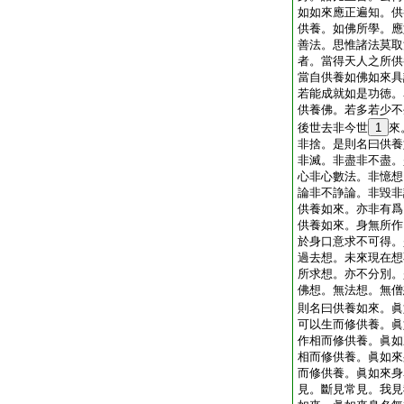
如如來應正遍知。供
供養。如佛所學。應
善法。思惟諸法莫取
者。當得天人之所供
當自供養如佛如來具
若能成就如是功徳。
供養佛。若多若少不
後世去非今世
1
來
非捨。是則名曰供養
非滅。非盡非不盡。
心非心數法。非憶想
論非不諍論。非毀非
供養如來。亦非有爲
供養如來。身無所作
於身口意求不可得。
過去想。未來現在想
所求想。亦不分別。
佛想。無法想。無僧
則名曰供養如來。眞
可以生而修供養。眞
作相而修供養。眞如
相而修供養。眞如來
而修供養。眞如來身
見。斷見常見。我見