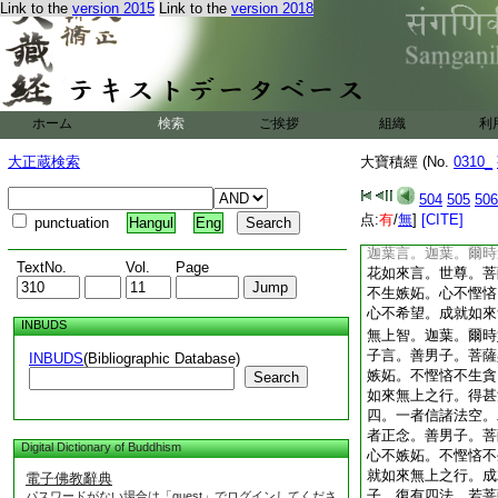
Link to the
version 2015
Link to the
version 2018
數譬喩所不能及。迦
之中。八萬四千比丘
隨喜彼人功徳。成就
樂遠離。趣阿蘭若。
三藐三菩提心。成就
爾時妙花如來。讃諸
ホーム
検索
ご挨拶
組織
利
男子。汝等以此隨喜
恒河沙等轉輪聖王。
大正蔵検索
大寶積經 (No.
0310_
藐三菩提
爾時摩訶迦葉及諸大
504
505
506
世尊。我等隨喜彼人
点:
有
/
無
]
[CITE]
punctuation
Hangul
Eng
空。遠離寂滅自性清
迦葉言。迦葉。爾時
TextNo.
Vol.
Page
花如來言。世尊。菩
不生嫉妬。心不慳悋
心不希望。成就如來
INBUDS
無上智。迦葉。爾時
子言。善男子。菩薩
INBUDS
(Bibliographic Database)
嫉妬。不慳悋不生貪
Search
如來無上之行。得甚
四。一者信諸法空。
者正念。善男子。菩
Digital Dictionary of Buddhism
心不嫉妬。不慳悋不
就如來無上之行。成
電子佛教辭典
子。復有四法。若菩
パスワードがない場合は「guest」でログインしてくださ