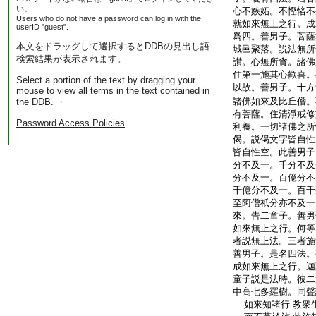
い。
心不嫉妬。不慳悋不
Users who do not have a password can log in with the
就如來無上之行。成
userID "guest".
爲四。善男子。菩薩
本文をドラッグして選択するとDDBの見出し語
城邑聚落。説法無所
検索結果が表示されます。
讃。心無所貪。諸佛
住第一施其心歡喜。
Select a portion of the text by dragging your
以故。善男子。十方
mouse to view all terms in the text contained in
諸佛如來及比丘僧。
the DDB. ・
有菩薩。住清淨戒修
Password Access Policies
利養。一切諸佛之所
偈。説偈文字皆自性
皆自性空。此善男子
分不及一。千分不及
分不及一。百億分不
千億分不及一。百千
至阿僧祇分亦不及一
來。告二童子。善男
如來無上之行。何等
者説無上法。三者施
善男子。是名四法。
成如來無上之行。迦
童子説是法時。彼二
中高七多羅樹。同聲
如來知諸行 教衆