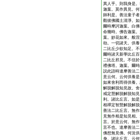
異人乎。則我身是。
迦葉。莫作異見。何
師利是。善法童子者
觀彼佛國土清淨。如
爾時摩訶迦葉。白佛
命幾時。佛告迦葉。
葉。妙花如來。般涅
劫。一切諸天。供養
二比丘少欲知足。不
爾時諸天新學比丘百
二比丘邪見。不信於
禮佛塔。迦葉。爾時
説此語時達摩善法二
意云何。云何供養是
如來舍利而得供養。
解脱解脱知見故。舍
戒定慧解脱解脱知見
利。諸比丘言。如是
相禪定智慧解脱解脱
善法二比丘言。無作
見無作相是知見相。
言。於意云何。無作
言不也。達摩善法二
佛想無見佛。何況供
身。諸比丘言。云何