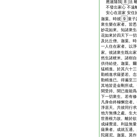
應速隨我
8
法 
不發出家心 不遠
安心在居家 安住
迦葉。時彼
9
童子
衆生樂在家者。皆悉
妙花如來。知諸衆生
花如來於四天下一切
及比丘僧。迦葉。時
一人住在家者。以淨
家。彼諸衆生既出家
然生諸粳米。諸樹自
供侍給使。迦葉。爾
猛精進。於其六十三
勤精進求薩婆若。念
勤精進已。得遍至三
其地皆是金剛所成。
聞受持。聞已復能爲
下一切衆生。若有修
凡身命終極懈怠者。
淨居天。共彼同行求
他方無佛之處。生大
世善根力故。離於欲
成縁覺道。利益無量
薩乘者。成就五通。
陀羅尼。迦葉。莫作