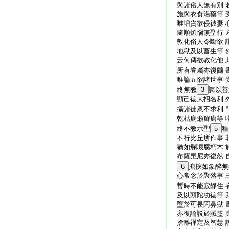
與諸俗人無有別 
施與衣食湯藥等 
唯増貪欲侵彼妻 
隨順煩惱無聖行 
教化俗人令斷欲 
地獄及以畜生等 
云何傳欲教化他 
所有眷屬亦復爾 
唯論五欲諸世事 
終無教
3
誨以善
顯己徳大招名利 
攝諸徒衆不求利 
乾枯病癩癬瘡等 
終不教示聖
5
種
不行比丘所作事 
猶如爛壞腐朽木 
布薩毘尼亦復然 
6
搪揬如象醉無
心常念於聚落事 
暫時不能寂靜住 
及以頭陀功徳等 
墮於可畏阿鼻獄 
亦復論説於賊盜 
捨離禪定及智慧 