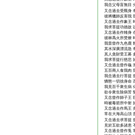
我念父母盲無目 
又念過去受羆身 
彼將獵師反害我 
又念過去作象王 
我求菩提功徳故 
又念過去作雉身 
彼林爲火所焚燎 
我昔曾作九色鹿 
其水深廣漂流急 
其人貪財受王募 
我求菩提行慈悲 
又念過去曾作龜 
五百商人食我肉 
我念過去行菩提 
憐愍一切捨身命 
我見百千衆生病 
欲令衆生除病苦 
又念曾作師子王 
時被毒箭所中射 
又念過去作馬王 
常在大海高山頂 
又念過去求菩提 
見於五欲多諸患 
又念過去曾作兎 