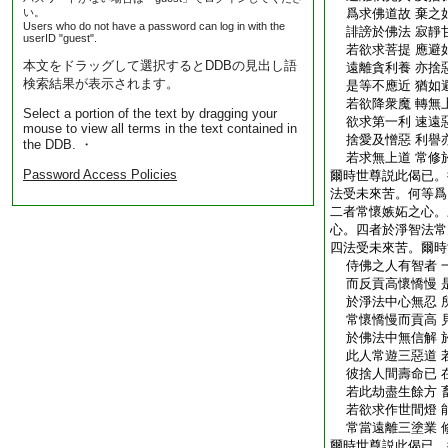
い。
爲求佛道故 棄之
Users who do not have a password can log in with the
誹謗於佛法 寂靜
userID "guest".
若欲求菩提 應避
本文をドラッグして選択するとDDBの見出し語
遠離貪利養 亦捨
検索結果が表示されます。
是等不應近 猶如
若欲降衆魔 轉無
Select a portion of the text by dragging your
欲求第一利 速遠
mouse to view all terms in the text contained in
捨愛及憎惡 利譽
the DDB. ・
若求無上道 常修
Password Access Policies
爾時世尊説此偈已。
法受未來苦。何等爲
二者常懷嫉妬之心。
心。四者於淨智法常
四法受未來苦。爾時
侍佛之人有智者 
而反貢高懷憍慢 
於淨法中心無忍 
常懷憍慢而貢高 
於佛法中無信解 
此人常遊三惡道 
彼捨人間壽命已 
若此劫盡生餘方 
若欲求作世間燈 
常當遠離三塗業 
爾時世尊説此偈已。