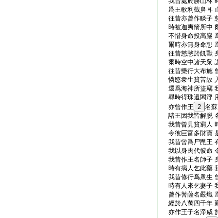
我昔處於勝山林 
爲王歌利截鼻耳 
往昔亦曾作睒子 
時被迦夷箭所中 
不惜身命投高巖 
爾時亦無身命想 
往昔慈愍於飢獸 
爾時空中諸天衆 
往昔樂行大布施 
憐愍衆生貧苦故 
還爲海神所盜竊 
尋時得珠還閻浮 
亦曾作王
2
名蘇
諸王因我皆解脱 
我昔曾見貧窮人 
令彼巨富多財寶 
我昔曾爲尸毘王 
我以身肉代彼命 
我昔作王名師子 
時有病人乞此藥 
我昔修行爲衆生 
時有人來乞妻子 
曾作菩薩名嚴熾 
經於八萬四千年 
亦作王子名淨威 