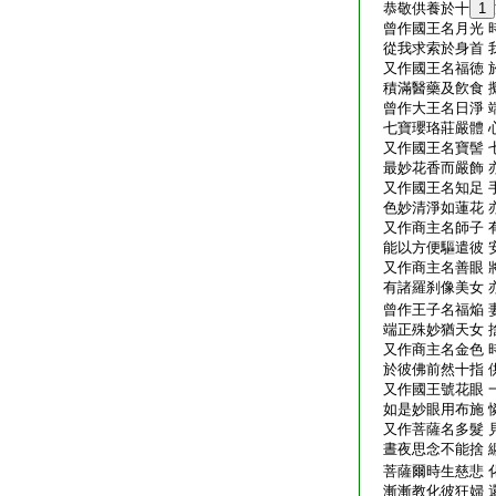
恭敬供養於十
1
曾作國王名月光 
從我求索於身首 
又作國王名福徳 
積滿醫藥及飮食 
曾作大王名日淨 
七寶瓔珞莊嚴體 
又作國王名寶髻 
最妙花香而嚴飾 
又作國王名知足 
色妙清淨如蓮花 
又作商主名師子 
能以方便驅遣彼 
又作商主名善眼 
有諸羅刹像美女 
曾作王子名福焔 
端正殊妙猶天女 
又作商主名金色 
於彼佛前然十指 
又作國王號花眼 
如是妙眼用布施 
又作菩薩名多髮 
晝夜思念不能捨 
菩薩爾時生慈悲 
漸漸教化彼狂婦 