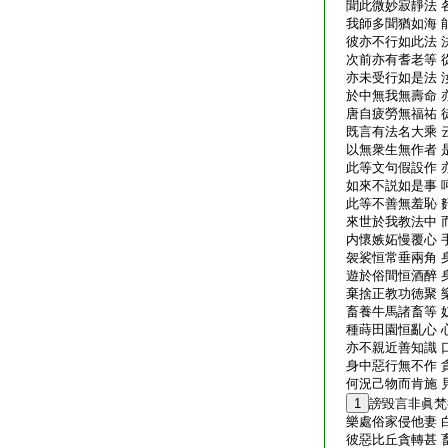
聞此微妙寂靜法 
我師多聞猶如海 
彼亦不行如此法 
次前亦有耆老等 
亦未受行如是法 
於中無我無壽命 
唐自疲勞無福祐 
既言有法名大乘 
以無衆生無作者 
此等文句假設作 
如來不説如是事 
此等不善無羞恥 
來世於我教法中 
内懷嫉妬慢覆心 
袈裟恒常垂兩角 
遊於俗間恒酒醉 
棄捨正教功徳聚 
畜養牛馬諸畜等 
種蒔田園恒亂心 
亦不親近善知識 
身中惡行無不作 
何況己物而肯施 
1
謗毀言非眞梵
樂處俗家侵他妻 
彼惡比丘貪轉甚 