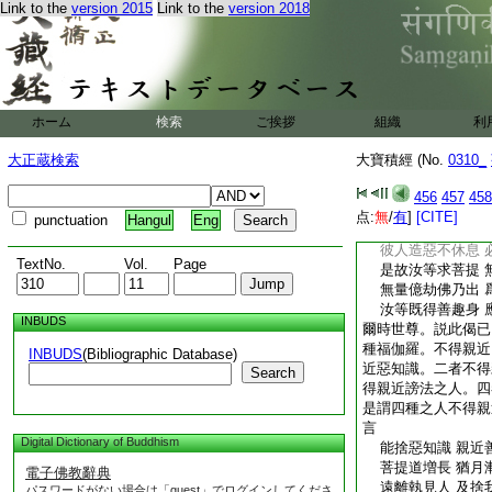
Link to the
version 2015
Link to the
version 2018
彼去菩提甚懸遠 
違背解脱八正路 
爾時世尊。説此偈已
障道之法。何等爲四
者我慢。四者瞋恚。
世尊。重説偈言
ホーム
検索
ご挨拶
組織
利
懈怠不信闇鈍心 
見有忍辱諸比丘 
大正蔵検索
大寶積經 (No.
0310_
若得利養心歡喜 
恒作方便求人短 
456
457
458
如是等人去法遠 
点:
無
/
有
]
[CITE]
punctuation
Hangul
Eng
厭惡諸佛微妙法 
彼人造惡不休息 
TextNo.
Vol.
Page
是故汝等求菩提 
無量億劫佛乃出 
汝等既得善趣身 
INBUDS
爾時世尊。説此偈已
種福伽羅。不得親近
INBUDS
(Bibliographic Database)
近惡知識。二者不得
Search
得親近謗法之人。四
是謂四種之人不得親
言
Digital Dictionary of Buddhism
能捨惡知識 親近
菩提道増長 猶月
電子佛教辭典
遠離執見人 及捨
パスワードがない場合は「guest」でログインしてくださ