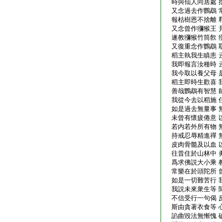
時與仙人同居處 
又念過去作鸚鵡 
報枯樹恩不捨離 
又念曾作獼猴王 
遂教獼猴竹筒飮 
又復重念作鸚鵡 
稻主執我生瞋恚 
我即報言汝種時 
我今取以養父母 
稻主即時生歡喜 
善哉鸚鵡有智慧 
我從今去以稻施 
如是過去無量事 
未曾有懷疲倦意 
若内若外所有物 
持戒忍辱精進禪 
皮肉骨髓及以血 
往昔住於山林中 
爲求佛説大小乘 
常樂在於頭陀所 
如是一切難苦行 
我説未來衆生等 
不信受行一句偈 
斯由貪著衣食等 
諂曲毀法無慚愧 