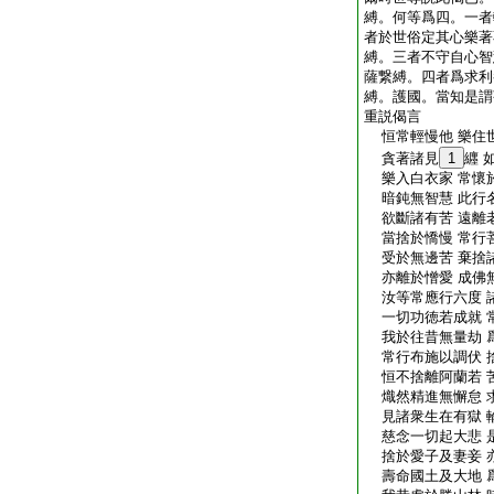
縛。何等爲四。一者
者於世俗定其心樂著
縛。三者不守自心智
薩繋縛。四者爲求利
縛。護國。當知是謂
重説偈言
恒常輕慢他 樂住
貪著諸見
1
纒 
樂入白衣家 常懷
暗鈍無智慧 此行
欲斷諸有苦 遠離
當捨於憍慢 常行
受於無邊苦 棄捨
亦離於憎愛 成佛
汝等常應行六度 
一切功徳若成就 
我於往昔無量劫 
常行布施以調伏 
恒不捨離阿蘭若 
熾然精進無懈怠 
見諸衆生在有獄 
慈念一切起大悲 
捨於愛子及妻妾 
壽命國土及大地 