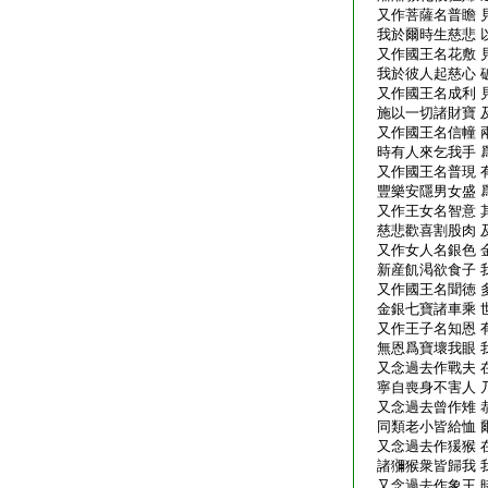
又作菩薩名普瞻 
我於爾時生慈悲 
又作國王名花敷 
我於彼人起慈心 
又作國王名成利 
施以一切諸財寶 
又作國王名信幢 
時有人來乞我手 
又作國王名普現 
豐樂安隱男女盛 
又作王女名智意 
慈悲歡喜割股肉 
又作女人名銀色 
新産飢渇欲食子 
又作國王名聞徳 
金銀七寶諸車乘 
又作王子名知恩 
無恩爲寶壞我眼 
又念過去作戰夫 
寧自喪身不害人 
又念過去曾作雉 
同類老小皆給恤 
又念過去作猨猴 
諸獼猴衆皆歸我 
又念過去作象王 