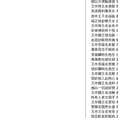
能以方便驅遣彼 
又作商主名善眼 
有諸羅刹像美女 
曾作王子名福焔 
端正殊妙猶天女 
又作商主名金色 
於彼佛前然十指 
又作國王號花眼 
如是妙眼用布施 
又作菩薩名多髮 
晝夜思念不能捨 
菩薩爾時生慈悲 
漸漸教化彼狂婦 
又作菩薩名普瞻 
我於爾時生慈悲 
又作國王名花敷 
我於彼人起慈心 
又作國王名成利 
施以一切諸財寶 
又作國王名信幢 
時有人來乞我手 
又作國王名普現 
豐樂安隱男女盛 
又作王女名智意 
慈悲歡喜割股肉 