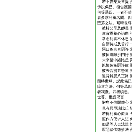
若不愛樂於菩提 
佛説偈已。復告護國
何等爲四。一者不恭
者多求利養名聞。四
墮落之法。爾時世尊
彼於父母及師長 
違背恩養心諂曲 
常念利養不休息 
自謂持戒及苦行 
惡口麁言喜鬪諍 
彼恒違離沙門行 
未來世中諸比丘 
以懷嫉妬鬪諍故 
彼去菩提甚懸遠 
違背解脱八正路 
爾時世尊。説此偈已
障道之法。何等爲四
者我慢。四者瞋恚。
世尊。重説偈言
懈怠不信闇鈍心 
見有忍辱諸比丘 
若得利養心歡喜 
恒作方便求人短 
如是等人去法遠 
厭惡諸佛微妙法 