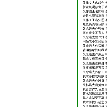
又作女人名銀色 
新産飢渇欲食子 
又作國王名聞徳 
金銀七寶諸車乘 
又作王子名知恩 
無恩爲寶壞我眼 
又念過去作戰夫 
寧自喪身不害人 
又念過去曾作雉 
同類老小皆給恤 
又念過去作猨猴 
諸獼猴衆皆歸我 
又念過去作象王 
我念父母盲無目 
又念過去受羆身 
彼將獵師反害我 
又念過去作象王 
我求菩提功徳故 
又念過去作雉身 
彼林爲火所焚燎 
我昔曾作九色鹿 
其水深廣漂流急 
其人貪財受王募 
我求菩提行慈悲 
又念過去曾作龜 