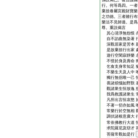
行。何等爲四。一者
棄捨眷屬宮殿財寶樂
之功徳。三者雖行布
樂法不見師過。是爲
尊。重説偈言
其心清淨無怨恨 
自不諂曲無染著 
深觀居家是苦本 
是故棄捨行出家 
遊行空閑寂靜樂 
不惜於身及壽命 
乞食支身常知足 
不樂生天及人中 
獨行無侶唯一己 
畏諸煩惱如野獸 
觀諸衆生恒放逸 
我爲救護諸衆生 
凡所出言恒哀愍 
不著一切亦如風 
常樂行於空無相 
調伏諸根意廣大 
常依佛教行大道 
求陀羅尼及辯才 
菩薩常觀如是行