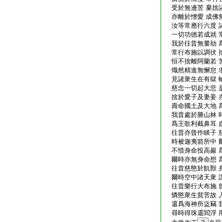
受於無邊苦 棄捨
亦離於憎愛 成佛
汝等常應行六度 
一切功徳若成就 
我於往昔無量劫 
常行布施以調伏 
恒不捨離阿蘭若 
熾然精進無懈怠 
見諸衆生在有獄 
慈念一切起大悲 
捨於愛子及妻妾 
壽命國土及大地 
我昔處於勝山林 
爲王歌利截鼻耳 
往昔亦曾作睒子 
時被迦夷箭所中 
不惜身命投高巖 
爾時亦無身命想 
往昔慈愍於飢獸 
爾時空中諸天衆 
往昔樂行大布施 
憐愍衆生貧苦故 
還爲海神所盜竊 
尋時得珠還閻浮 