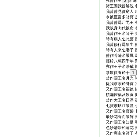
亦曾作王
2
名蘇
諸王因我皆解脱 
我昔曾見貧窮人 
令彼巨富多財寶 
我昔曾爲尸毘王 
我以身肉代彼命 
我昔作王名師子 
時有病人乞此藥 
我昔修行爲衆生 
時有人來乞妻子 
曾作菩薩名嚴熾 
經於八萬四千年 
亦作王子名淨威 
恭敬供養於十
1
曾作國王名月光 
從我求索於身首 
又作國王名福徳 
積滿醫藥及飮食 
曾作大王名日淨 
七寶瓔珞莊嚴體 
又作國王名寶髻 
最妙花香而嚴飾 
又作國王名知足 
色妙清淨如蓮花 
又作商主名師子 