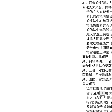
心。四者於淨智法常
四法受未來苦。爾時
侍佛之人有智者 
而反貢高懷憍慢 
於淨法中心無忍 
常懷憍慢而貢高 
於佛法中無信解 
此人常遊三惡道 
彼捨人間壽命已 
若此劫盡生餘方 
若欲求作世間燈 
常當遠離三塗業 
爾時世尊説此偈已。
縛。何等爲四。一者
者於世俗定其心樂著
縛。三者不守自心智
薩繋縛。四者爲求利
縛。護國。當知是謂
重説偈言
恒常輕慢他 樂住
貪著諸見
1
纒 
樂入白衣家 常懷
暗鈍無智慧 此行
欲斷諸有苦 遠離
當捨於憍慢 常行