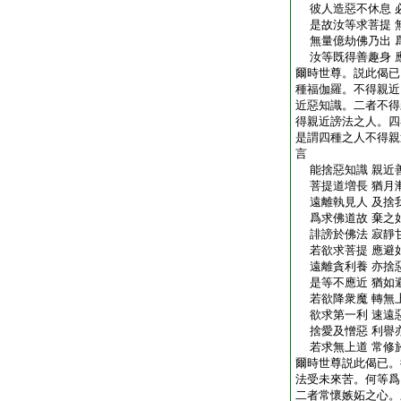
彼人造惡不休息 
是故汝等求菩提 
無量億劫佛乃出 
汝等既得善趣身 
爾時世尊。説此偈已
種福伽羅。不得親近
近惡知識。二者不得
得親近謗法之人。四
是謂四種之人不得親
言
能捨惡知識 親近
菩提道増長 猶月
遠離執見人 及捨
爲求佛道故 棄之
誹謗於佛法 寂靜
若欲求菩提 應避
遠離貪利養 亦捨
是等不應近 猶如
若欲降衆魔 轉無
欲求第一利 速遠
捨愛及憎惡 利譽
若求無上道 常修
爾時世尊説此偈已。
法受未來苦。何等爲
二者常懷嫉妬之心。