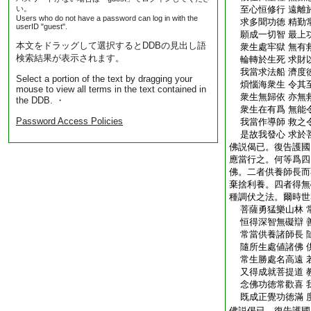
い。
至心恒修行 遠離
Users who do not have a password can log in with the
求多聞功徳 精勤
userID "guest".
願成一切智 最上
本文をドラッグして選択するとDDBの見出し語
衆生處牢獄 無有
検索結果が表示されます。
輪轉於生死 求財
我當求法船 濟度
Select a portion of the text by dragging your
煩惱海衆生 令其
mouse to view all terms in the text contained in
衆生無歸依 亦無
the DDB. ・
衆生在有爲 無能
Password Access Policies
我當作導師 救之
是故我發心 求於
佛説偈已。復告護國
應當行之。何等爲四
佛。二者供養師長而
棄捨利養。四者得無
種調伏之法。爾時世
菩薩勇猛樂山林 
恒得深智無礙辯 
常當供養諸師長 
隨所生處値諸佛 
常生勝處名高遠 
又得成就菩提道 
念佛功徳常歡喜 
既成正覺功徳滿 
佛説偈已。復告護國