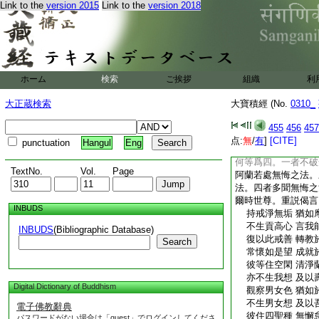
Link to the
version 2015
Link to the
version 2018
遊止於山林 無人
遠離男與女 眷屬
單己無等侶 譬如
專意求淨道 得失
少欲及知足 離諂
精進爲衆生 布施
ホーム
検索
ご挨拶
組織
利
苦行修禪定 一心
不惜身與命 遠離
大正蔵検索
大寶積經 (No.
0310_
堅心求菩提 其志
若人來割截 無有
455
456
457
勇猛心増長 求於
点:
無
/
有
]
[CITE]
punctuation
Hangul
Eng
佛説偈已復告護國。
何等爲四。一者不破
TextNo.
Vol.
Page
阿蘭若處無悔之法。
法。四者多聞無悔之
爾時世尊。重説偈言
INBUDS
持戒淨無垢 猶如
不生貢高心 言我
INBUDS
(Bibliographic Database)
復以此戒善 轉教
Search
常懷如是望 成就
彼等住空閑 清淨
亦不生我想 及以
Digital Dictionary of Buddhism
觀察男女色 猶如
不生男女想 及以
電子佛教辭典
彼住四聖種 無懈
パスワードがない場合は「guest」でログインしてくださ