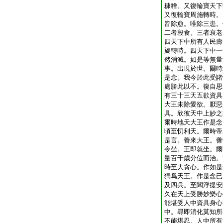
糠糩。又復輪寶天下
又復輪寶周施轉時。
皆除愈。唯除三患。
二者段食。三者衰老
四天下中所有人民壽
旋轉時。四天下中一
然消滅。如是等無量
事。出現於世。爾時
是念。我今於此受諸
處勝此以不。復自思
有三十三天五欲資具
大王未除愛欲。厭惡
具。欣彼天中上妙之
爾時地天大王作是念
頃至忉利天。爾時帝
是言。善來大王。善
令坐。王即就坐。爾
量百千歳分位而治。
時至大貪心。作如是
獨爲天王。作是念已
及四兵。至閻浮提安
久在天上受勝妙樂心
能堪受人中資具身心
中。尋即消化莫知所
不能堪忍。人中所有