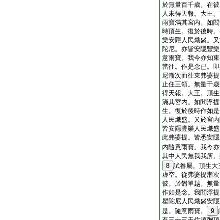
於無量百千歳。在彼
人未得天報。大王。
雨寶滿其宮内。如閻
時頂生。復於後時。
樂安隱人民熾盛。又
陀尼。亦皆安隱豐樂
意雨寶。我今亦知東
當往。作是念已。即
尼漸次而往東弗婆提
止住王領。無量千歳
得天報。大王。頂生
滿其宮内。如閻浮提
生。復於後時作如是
人民熾盛。又於宮内
皆安隱豐樂人民熾盛
此弗婆提。皆悉安隱
内隨意雨寶。我今亦
其中人民無我我所。
8
試眷屬。頂生大
虚空。從弗婆提漸次
彼。於欝單越。無量
作如是念。我閻浮提
瞿陀尼人民熾盛安隱
是。隨意雨寶。
9
有三十三天住須彌頂