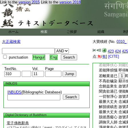
Link to the
version 2015
Link to the
version 2018
帝釋分坐共治天事。
閻浮提遂便終沒。時
如上衆事。汝於未來
富自在。貪求無厭自
命終。佛言。大王當
惑之心。爾時無量稱
ホーム
検索
ご挨拶
組織
利
大王。是故當知諸根
如是應當繋心正觀。
大正蔵検索
大寶積經 (No.
0310_
説偈言
常樂法自在 數數
423
424
425
貪欲自在中 智心
点:
無
/
有
]
[CITE]
punctuation
Hangul
Eng
離欲自在已 住法
若能降伏心 則能
TextNo.
Vol.
Page
若能降煩惱 即得
若離業道已
1
不爲欲穢染 顯示
INBUDS
念饒益衆生 故號
聞貪欲過已 便能
INBUDS
(Bibliographic Database)
一切智淨心 故號
Search
最勝大丈夫 念滅
解脱彼瞋恚 故號
最勝大丈夫 念滅
Digital Dictionary of Buddhism
脱彼愚癡心 故號
調御天人師 念滅
電子佛教辭典
淨彼衆生心 故號
パスワードがない場合は「guest」でログインしてくださ