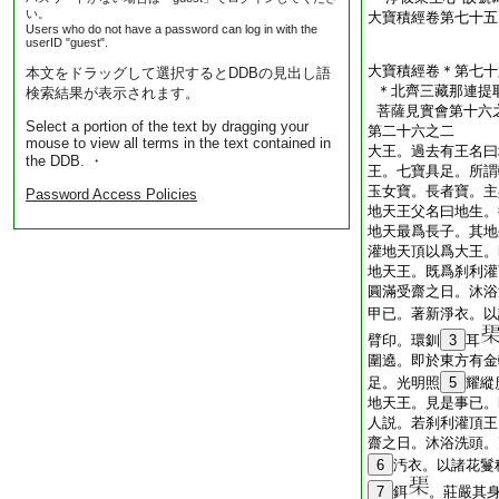
い。
大寶積經卷第七十五
Users who do not have a password can log in with the
userID "guest".
大寶積經卷＊第七十
本文をドラッグして選択するとDDBの見出し語
＊北齊三藏那連提
検索結果が表示されます。
菩薩見實會第十六
Select a portion of the text by dragging your
第二十六之二
mouse to view all terms in the text contained in
大王。過去有王名曰
the DDB. ・
王。七寶具足。所謂
玉女寶。長者寶。主
Password Access Policies
地天王父名曰地生。
地天最爲長子。其地
灌地天頂以爲大王。
地天王。既爲刹利灌
圓滿受齋之日。沐浴
甲已。著新淨衣。以
臂印。環釧
3
耳
圍遶。即於東方有金
足。光明照
5
耀縱
地天王。見是事已。
人説。若刹利灌頂王
齋之日。沐浴洗頭。
6
汚衣。以諸花鬘
7
鉺
。莊嚴其