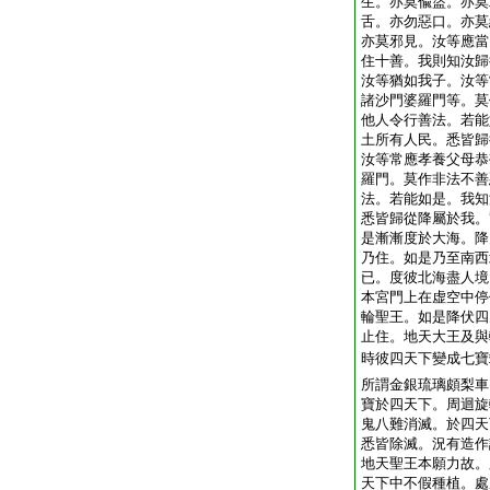
生。亦莫偸盜。亦莫
舌。亦勿惡口。亦莫
亦莫邪見。汝等應當
住十善。我則知汝歸
汝等猶如我子。汝等
諸沙門婆羅門等。莫
他人令行善法。若能
土所有人民。悉皆歸
汝等常應孝養父母恭
羅門。莫作非法不善
法。若能如是。我知
悉皆歸從降屬於我。
是漸漸度於大海。降
乃住。如是乃至南西
已。度彼北海盡人境
本宮門上在虚空中停
輪聖王。如是降伏四
止住。地天大王及與
時彼四天下變成七寶
所謂金銀琉璃頗梨車
寶於四天下。周迴旋
鬼八難消滅。於四天
悉皆除滅。況有造作
地天聖王本願力故。
天下中不假種植。處