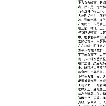
東方有金輪寶。轂輞
者。當知是王定當得
我今豈可作輪王耶。
天王即從坐起。偏袒
地。對輪合掌。向彼
在地而住。作是語已
在王前。時地天王。
好衣以拭輪寶。以其
中。復以右手摩
8
當降伏東方。作是語
左右旋轉。即往東方
道平正布散諸花甚可
平正無有高下。以王
處。八功徳水悉皆盈
枯悴之者。悉皆敷榮
王。爾時地天轉輪聖
輪寶若住王亦隨住。
小諸王與其臣民。各
銀盤盛滿金粟。奉迎
王善來大王。此諸國
唯願大王。受此國土
給左右唯願止住。爾
諸國王及臣民等。作
寶物。汝自受用。汝