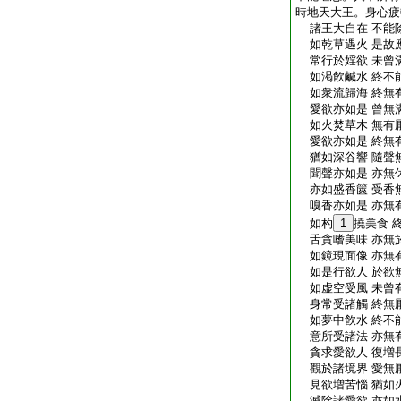
時地天大王。身心疲
諸王大自在 不能
如乾草遇火 是故
常行於婬欲 未曾
如渇飮鹹水 終不
如衆流歸海 終無
愛欲亦如是 曾無
如火焚草木 無有
愛欲亦如是 終無
猶如深谷響 隨聲
聞聲亦如是 亦無
亦如盛香篋 受香
嗅香亦如是 亦無
如杓
1
撓美食 
舌貪嗜美味 亦無
如鏡現面像 亦無
如是行欲人 於欲
如虚空受風 未曾
身常受諸觸 終無
如夢中飮水 終不
意所受諸法 亦無
貪求愛欲人 復増
觀於諸境界 愛無
見欲増苦惱 猶如
滅除諸愛欲 亦如