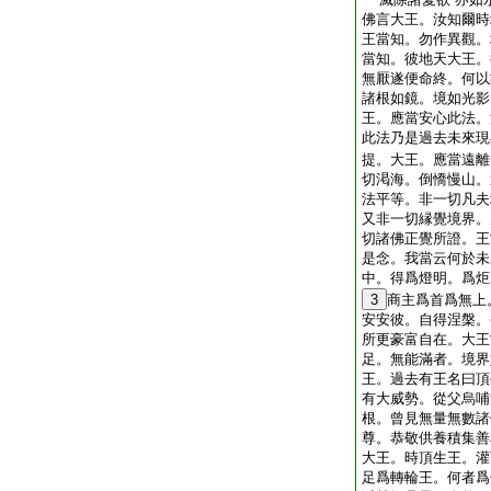
佛言大王。汝知爾時
王當知。勿作異觀。
當知。彼地天大王。
無厭遂便命終。何以
諸根如鏡。境如光影
王。應當安心此法。
此法乃是過去未來現
提。大王。應當遠離
切渇海。倒憍慢山。
法平等。非一切凡夫
又非一切縁覺境界。
切諸佛正覺所證。王
是念。我當云何於未
中。得爲燈明。爲炬
3
商主爲首爲無上
安安彼。自得涅槃。
所更豪富自在。大王
足。無能滿者。境界
王。過去有王名曰頂
有大威勢。從父烏哺
根。曾見無量無數諸
尊。恭敬供養積集善
大王。時頂生王。灌
足爲轉輪王。何者爲