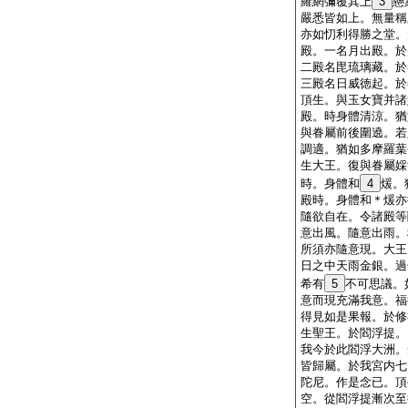
羅網彌覆其上
3
懸
嚴悉皆如上。無量稱
亦如忉利得勝之堂。
殿。一名月出殿。於
二殿名毘琉璃藏。於
三殿名日威徳起。於
頂生。與玉女寶并諸
殿。時身體清涼。猶
與眷屬前後圍遶。若
調適。猶如多摩羅葉
生大王。復與眷屬婇
時。身體和
4
煖。
殿時。身體和＊煖亦
隨欲自在。令諸殿等
意出風。隨意出雨。
所須亦隨意現。大王
日之中天雨金銀。過
希有
5
不可思議。
意而現充滿我意。福
得見如是果報。於修
生聖王。於閻浮提。
我今於此閻浮大洲。
皆歸屬。於我宮内七
陀尼。作是念已。頂
空。從閻浮提漸次至