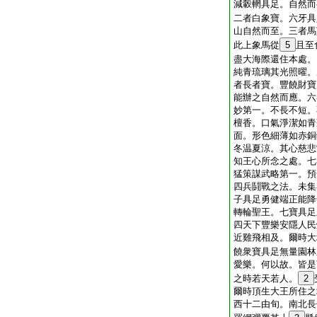
減轂輞具足。自然而
二者白象寶。六牙具
山自然而至。三者馬
此上象馬從
5
且至
盡大海際還住本處。
純青琉璃其光照曜。
者長者寶。豐饒財寶
能辦之自然而應。六
妙第一。不長不短。
檀香。口氣淨潔如青
面。形色細薄如赤銅
冬温夏涼。其心慈悲
知王心所念之處。七
猛策謀武略第一。預
四兵鬪戰之法。未集
子具足勇健端正能降
轉輪聖王。七寶具足
四天下豐樂安隱人民
近雞飛相及。爾時大
饒衆寶具足無量園林
愛樂。何以故。皆是
之時若天若人。
2
爾時頂生大王所住之
西十二由旬。南北長