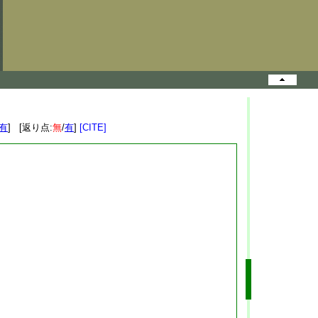
有
] [返り点:
無
/
有
]
[CITE]