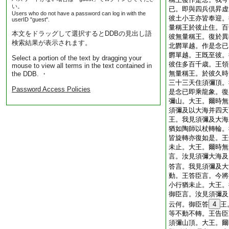
い。
已。即與四兵倶昇虚
Users who do not have a password can log in with the
彼土小王亦皆奉迎。
userID "guest".
量稱王於彼止住。百
本文をドラッグして選択するとDDBの見出し語
彼無量稱王。復於異
検索結果が表示されます。
北欝單越。作是念已
欝單越。王既至彼。
Select a portion of the text by dragging your
彼住多百千歳。王領
mouse to view all terms in the text contained in
無量稱王。於彼久時
the DDB. ・
三十三天住須彌頂。
Password Access Policies
是念已即乘龍象。復
彌山。大王。爾時無
須彌及以大海并四天
王。我見須彌及大海
猶如陶師以杖轉輪。
皆旋轉亦復如是。王
未止。大王。爾時無
言。汝見須彌大海及
答言。我見須彌及大
動。王答臣言。今將
小行猶未止。大王。
御臣言。汝見須彌及
云何。御臣答
4
王
等不動不轉。王告臣
須彌山頂。大王。爾