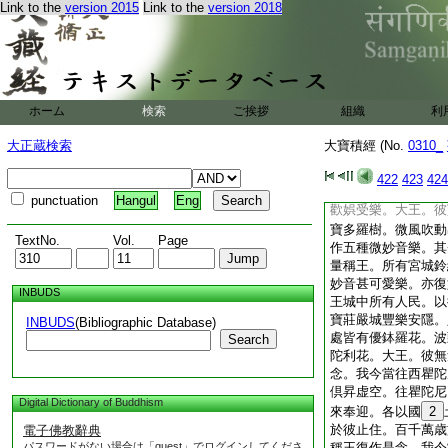
摩花。拘物頭花。分
Link to the
version 2015
Link to the
version 2018
上。一一池邊有八階
端嚴殊妙。其階道頭
琉璃及馬瑙等。其階
樹莊飾嚴麗。八功徳
其池四邊植諸妙花。
ホーム
検索
ご挨拶
組織
利
蔔花。阿輸伽花。拘
膩迦羅花。婆拘羅花
大正蔵検索
大寶積經 (No.
0310_
花。蘇摩那花。摩樓
是等陸地生花。無量
422
423
424
故。種植如是種種妙
punctuation
Hangul
Eng
歡娯受樂。大王。彼
寶多羅樹。微風吹動
TextNo.
Vol.
Page
作五種微妙音樂。其
量稱王。所有宮城鈴
妙音甚可愛樂。亦復
INBUDS
王城中所有人民。以
寶莊嚴城豐樂安隱。
INBUDS
(Bibliographic Database)
處皆有優鉢羅花。波
Search
陀利花。大王。彼無
念。我今當往西瞿陀
倶昇虚空。往瞿陀尼
Digital Dictionary of Buddhism
來奉迎。各以國
2
於彼止住。百千萬歳
電子佛教辭典
パスワードがない場合は「guest」でログインしてくださ
稱王復作是念。我今