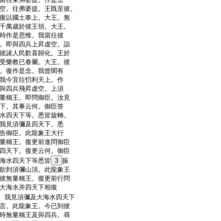
空。往弗婆提。王既至彼。
復以國土奉上。大王。無
千萬歳於彼王領。大王。
時作是思惟。我當往彼
。即與四兵上昇虚空。詣
彼諸人民歡喜歸化。王於
受樂教已眷屬。大王。彼
。復作是念。我曾聞有
我今宜往忉利天上。作
與四兵飛昇虚空。上須
量稱王。即問御臣。汝見
下。其事云何。御臣答
水四天下等。悉皆旋轉。
我見須彌及四天下。悉
告御臣。此龍象王大行
量稱王。復更前進問御臣
四天下。復更云何。御臣
海水四天下等悉皆
3
振
欲到須彌山頂。此龍象王
彼無量稱王。復更前行問
大海水并四天下相復
。我見須彌及大海水四天下
言。此龍象王。今已到彼
時無量稱王及與四兵。尋