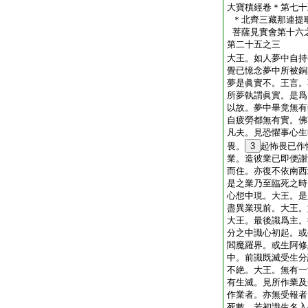
大寶積經卷＊第七十
＊北齊三藏那連提
菩薩見實會第十六
第二十五之三
大王。如人夢中自持
覺已憶念夢中所被銅
夢是眞實不。王言。
所夢執謂眞實。是爲
以故。夢中畢竟無有
自疲勞都無有實。佛
凡夫。見恐懼事心生
畏。
3
起怖畏已作
業。造彼業已即便謝
而住。亦復不依南西
是之業乃至臨死之時
心想中現。大王。是
盡異業現前。大王。
大王。最後識爲主。
分之中識心初起。或
閻魔羅界。或生阿修
中。前識既滅受生分
不絶。大王。無有一
有生滅。見所作業及
作業者。亦無受報者
死數。若初識生名入