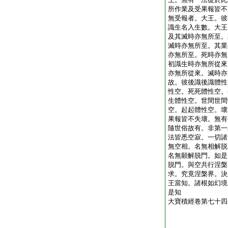
所作業及受果報皆不
無受報者。大王。彼
識生名入生數。大王
及其滅時亦無所至。
滅時亦無所至。其業
亦無所至。死時亦無
初識生時亦無所從來
亦無所從來。滅時亦
故。彼後識後識體性
性空。死死體性空。
生體性空。世間世間
空。起起體性空。壞
果報皆不失壞。無有
隨世俗故有。非第一
法皆悉空寂。一切諸
無空相。名無相解脱
名無願解脱門。如是
脱門。與空共行涅槃
求。究竟涅槃界。決
王當知。諸根如幻境
是知
大寶積經卷第七十四