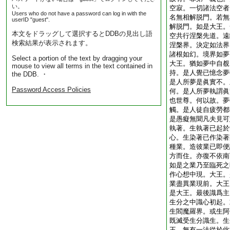
い。
空寂。一切諸法空者
Users who do not have a password can log in with the
名無相解脱門。若無
userID "guest".
解脱門。如是大王。
本文をドラッグして選択するとDDBの見出し語
空共行涅槃先道。遠
検索結果が表示されます。
涅槃界。決定如法界
諸根如幻。境界如夢
Select a portion of the text by dragging your
大王。猶如夢中自覩
mouse to view all terms in the text contained in
持。是人覺已憶念夢
the DDB. ・
是人所夢是眞實不。
Password Access Policies
何。是人所夢執謂眞
也世尊。何以故。夢
觸。是人徒自疲勞都
是愚癡無聞凡夫見可
執著。生執著已起於
心。生染著已作染著
種業。造彼業已即便
方而住。亦復不依南
如是之業乃至臨死之
作心想中現。大王。
業盡異業現前。大王
是大王。最後識爲主
生分之中識心初起。
生閻魔羅界。或生阿
既滅受生分識生。生
王。無有一法從於此