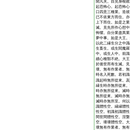
聞凡夫。自見身根敗
起恐怖心。起恐怖心
口四意三種業。造彼
已不依東方而住。亦
上下而住。如是之業
滅。見先所作心想中
怖懼。自分業盡異業
夢中事。如是大王。
以此二縁生分之中識
生畜生。或生閻魔羅
中。或生人中。前識
續心種類不絶。大王
於後世而有生滅。見
壞。無有作業者。無
時名入死數。若初識
識起時無所從來。及
縁生時亦無所從來。
時亦無所從來。滅時
無所從來。滅時亦無
滅時亦無所至。何以
識體性空。縁縁體性
性空。初識初識體性
間世間體性空。涅槃
空。壞壞體性空。大
壞無有作業者。無有