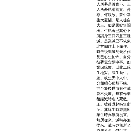
人所夢是眞實不。王
人所夢執謂眞實。是
尊。何以故。夢中畢
生大憂惱。是人徒自
大王。如是愚癡無聞
著。生執著已其心不
所謂身三口四意三種
滅。是業滅已不依東
北方四維上下而住。
時最後識滅見先所作
見已心生忙怖。自分
彼夢覺念夢中事。如
業因縁故。以此二縁
生地獄。或生畜生。
羅。或生天中人中。
分相續心種類不絶。
世至於後世而有生滅
皆不失壞。無有作業
後識滅時名入死數。
王。彼後識起時無所
至。其縁生時亦無所
業生時亦無所從來。
無所從來。滅時亦無
從來。滅時亦無所至
亦無所至。何以故。