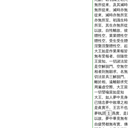
無所從來。及其滅時
無所從來。滅時亦無
從來。滅時亦無所至
亦無所至。初識生時
所至。其生亦無所從
以故。自性離故。彼
體性空。業業體性空
體性空。受生受生體
涅槃涅槃體性空。起
大王如是作業果報皆
無有受報者。但隨世
王當知。一切諸法皆
是空解脱門。空無空
相者則無願求。名無
切法皆具三解脱門。
離於相。遠離願求究
周遍虚空際。大王當
一切譬喩當如是知
大王。如人夢中見身
已憶念夢中敗壞之相
是眞實不。王言不也
夢執謂
1
爲實。是
以故。夢中畢竟無有
自疲勞都無有實。佛