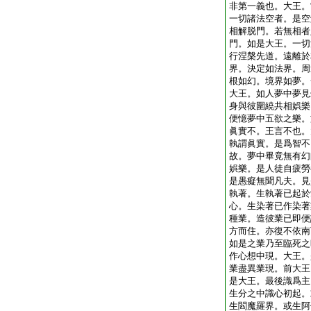
非第一義也。大王。
一切諸法空者。是空
相解脱門。若無相者
門。如是大王。一切
行涅槃先道。遠離於
界。決定如法界。周
根如幻。境界如夢。
大王。如人夢中夢見
身與彼圍繞共相娯樂
便憶夢中五欲之樂。
眞實不。王言不也。
執謂眞實。是爲智不
故。夢中畢竟無有幻
娯樂。是人徒自疲勞
是愚癡無聞凡夫。見
執著。生執著已起於
心。生染著已作染著
種業。造彼業已即便
方而住。亦復不依南
如是之業乃至臨死之
作心想中現。大王。
業盡異業現。前大王
是大王。最後識爲主
生分之中識心初起。
生閻魔羅界。或生阿