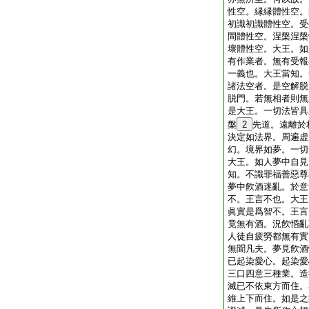
性空。縁縁體性空。
初識初識體性空。受
間體性空。涅槃涅槃
壞體性空。大王。如
有作業者。無有受報
一義也。大王當知。
諸法空者。是空解脱
脱門。若無相者則無
是大王。一切法皆具
槃
2
先道。遠離於
決定如法界。周遍虚
幻。境界如夢。一切
大王。如人夢中自見
知。不識罪福善惡尊
夢中飮酒迷亂。於意
不。王言不也。大王
眞實是爲智不。王言
竟無有酒。況飮惛亂
人徒自疲勞都無有實
無聞凡夫。夢見飮酒
已起染愛心。起染愛
三口四意三種業。造
滅已不依東方而住。
維上下而住。如是之