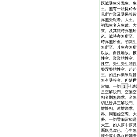
既滅受生分識生。生
王。無有一法從於今
見所作業及受果報皆
亦無受報者。大王。
初識生名入生數。大
來。及其滅時亦無所
來。滅時亦無所至。
時亦無所至。初識生
無所至。其生亦無所
以故。自性離故。彼
性空。業業體性空。
性空。受生受生體性
槃涅槃體性空。起起
王。如是作業果報皆
無有受報者。但隨世
當知。一切
1
諸法
是空解脱門。空無空
相者則無願求。名無
切法皆具三解脱門。
離於相。遠離願求。
界。周遍虚空際。大
夢。一切譬喩當如是
大王。如人夢中夢見
屬既見漂已。心生無
憶念夢中爲水所漂憂