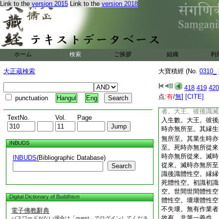
Link to the
version 2015
Link to the
version 2018
已作染著業。所謂身
業已即便謝滅。是業
復不依南西北方四維
至臨死之時。最後識
大王。是人見已心生
前。大王。如彼夢覺
ホーム
検索
ご挨拶
組織
利
識爲主。彼業因縁故
心初起。或生地獄。
大正蔵検索
大寶積經 (No.
0310_
或生阿修羅。或生天
識生。生分相續心
418
419
420
法從於此世至於他世
点:
有
/
無
]
[CITE]
punctuation
Hangul
Eng
及受
7
異報皆不失
者。大王。彼後識滅
TextNo.
Vol.
Page
入生數。大王。彼後
時亦無所至。其縁生
無所至。其業生時亦
INBUDS
至。死時亦無所從來
時亦無所從來。滅時
INBUDS
(Bibliographic Database)
從來。滅時亦無所至
Search
識後識體性空。縁縁
死體性空。初識初識
空。世間世間體性空
Digital Dictionary of Buddhism
體性空。壞壞體性空
不失壞。無有作業者
電子佛教辭典
故有。非第一義也。
パスワードがない場合は「guest」でログインしてくださ