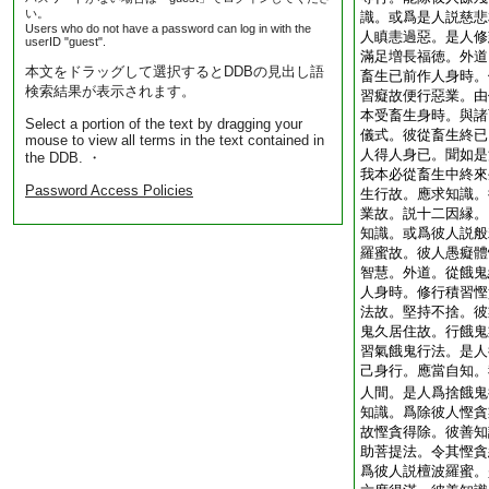
い。
識。或爲是人説慈悲
Users who do not have a password can log in with the
人瞋恚過惡。是人修
userID "guest".
滿足増長福徳。外道
本文をドラッグして選択するとDDBの見出し語
畜生已前作人身時。
検索結果が表示されます。
習癡故便行惡業。由
本受畜生身時。與諸
Select a portion of the text by dragging your
儀式。彼從畜生終已
mouse to view all terms in the text contained in
人得人身已。聞如是
the DDB. ・
我本必從畜生中終來
Password Access Policies
生行故。應求知識。
業故。説十二因縁。
知識。或爲彼人説般
羅蜜故。彼人愚癡體
智慧。外道。從餓鬼
人身時。修行積習慳
法故。堅持不捨。彼
鬼久居住故。行餓鬼
習氣餓鬼行法。是人
己身行。應當自知。
人間。是人爲捨餓鬼
知識。爲除彼人慳貪
故慳貪得除。彼善知
助菩提法。令其慳貪
爲彼人説檀波羅蜜。