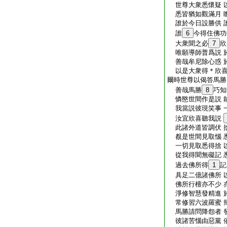
世尊大衆悉懷疑 
悉皆猶如觀滿月 
誰於今日設勝供 
誰
6
今得住佛功
大衆聞之必
7
欣
唯願導師普爲説 
善哉牟尼除心惑 
以是大衆得＊欣喜
爾時世尊以偈答馬勝
善哉馬勝
8
巧知
憐愍世間作是説 
我當説彼現笑事 
汝宜欣喜聽我説
此諸外道皆調伏 
覩是世間見取惱 
一切見取悉得捨 
從我得聞無礙記 
過去佛所得
1
記
具足二億諸佛所 
佛所行檀亦不少 
淨修智慧發精進 
常修習六波羅蜜 
馬勝請問降怨者 
彼諸苦惱由惡黨 