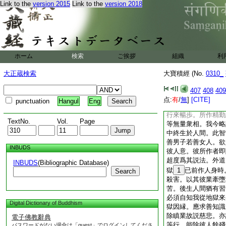
Link to the
version 2015
Link to the
version 2018
能答對領其言義。善
作使宣傳言語。於種
忘。亦復能知是處非
衆相。我今略説如是
生人間。智者能知非
天中終生人間者。當
ホーム
検索
ご挨拶
組織
利
端正樂好清淨。喜著
身常喜洗浴。所樂五
大正蔵検索
大寶積經 (No.
0310_
喜樂音聲及以歌舞。
與下人而爲朋黨。好
407
408
409
爲
18
道含笑不瞋
点:
有
/
無
]
[CITE]
punctuation
Hangul
Eng
悦。喜樂瓔珞及好衣
行來暢歩。所作精勤
TextNo.
Vol.
Page
等無量衆相。我今略
中終生於人間。此智
善男子若善女人。欲
INBUDS
彼人意。彼所作者即
超度爲其説法。外道
INBUDS
(Bibliographic Database)
獄
1
已前作人身時
Search
殺害。以其彼業牽墮
苦。後生人間猶有習
必須自知我從地獄來
Digital Dictionary of Buddhism
獄因縁。應求善知識
除瞋業故説慈悲。亦
電子佛教辭典
等行。能除彼人餘殘
パスワードがない場合は「guest」でログインしてくださ