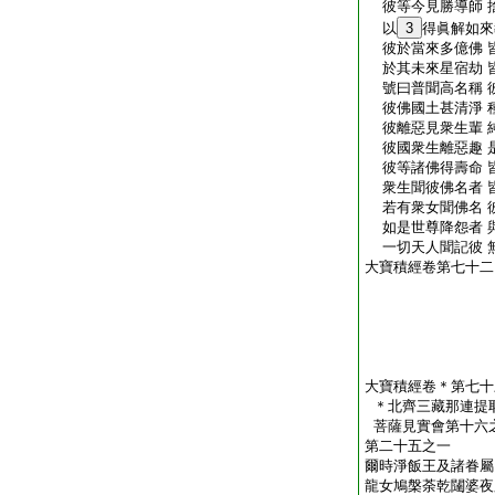
彼等今見勝導師 
以
3
得眞解如來
彼於當來多億佛 
於其未來星宿劫 
號曰普聞高名稱 
彼佛國土甚清淨 
彼離惡見衆生輩 
彼國衆生離惡趣 
彼等諸佛得壽命 
衆生聞彼佛名者 
若有衆女聞佛名 
如是世尊降怨者 
一切天人聞記彼 
大寶積經卷第七十二
大寶積經卷＊第七十
＊北齊三藏那連提
菩薩見實會第十六
第二十五之一
爾時淨飯王及諸眷屬
龍女鳩槃荼乾闥婆夜