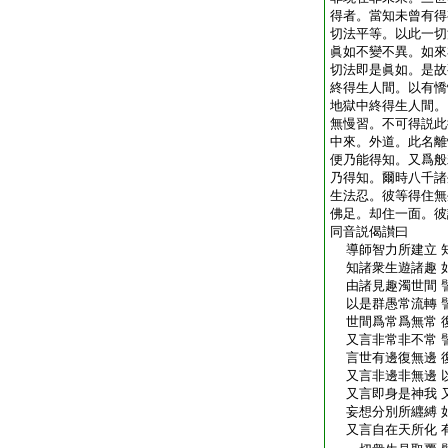
得者。當知未曾有得
切法平等。以此一切
眞如不變不異。如來
切法即是眞如。是故
終得生人間。以有憍
地獄中終得生人間。
無慢習。不可得説此
中來。外道。此名離
便乃能得知。又爲般
乃得知。爾時八千諸
生法忍。彼等得住無
佛足。却住一面。彼
同音説偈讃曰
導師智力所建立 
知諸衆生遊諸趣 
由諸見趣濁世間 
以是群愚常流轉 
世間爲常爲無常 
又言非常非不常 
言世有邊復無邊 
又言非邊非無邊 
又言即身是神我 
妄想分別所纒縛 
又言自在天所化 