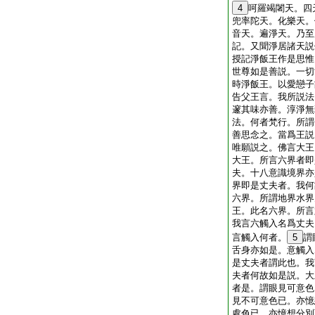
4
呵羅竭闍天。四
兜率陀天。化樂天。
音天。遍淨天。乃至
記。又聞淨居諸天説
授記淨飯王作是思惟
世尊如是善説。一切
時淨飯王。以愛戀子
告父王言。我所説法
邃其味亦善。淳淨無
法。何者梵行。所謂
善思念之。當爲王説
唯願説之。佛言大王
大王。所言六界者即
夫。十八意識境界亦
界即是丈夫者。我何
六界。所謂地界水界
王。此名六界。所言
我言六觸入名爲丈夫
言觸入何者。
5
謂
舌身亦如是。意觸入
是丈夫者謂此也。我
夫者何故如是説。大
者是。謂眼見可意色
見不可意色已。亦憶
處色已。亦憶想分別