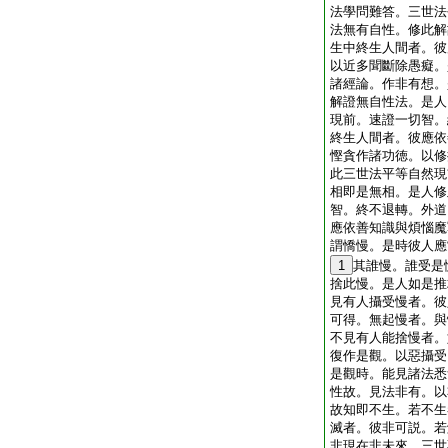
法學問難答。三世法
法無有自性。修此解
生中終生人間者。彼
以近多聞斷除愚癡。
諸經論。作非有想。
解證無自性法。是人
現前。速證一切智。
終生人間者。彼應依
慳貪作諸功徳。以修
此三世法平等自然現
相即是無相。是人修
智。終不退轉。外道
應依善知識與煩惱魔
謂憍慢。是時彼人應
1
其誰慢。誰受是
捨此慢。是人如是推
見有人攝受慢者。彼
可得。無起慢者。與
不見有人能捨慢者。
復作是觀。以惡攝受
是觀時。能見諸法悉
性故。見法非有。以
故知即不生。若不生
滅者。彼非可説。若
非現在非未來。三世