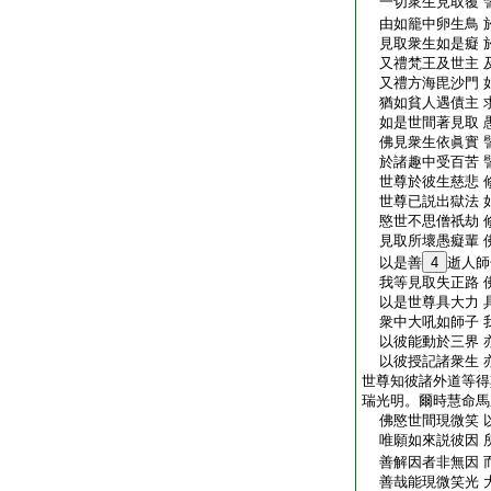
一切衆生見取覆 
由如籠中卵生鳥 
見取衆生如是癡 
又禮梵王及世主 
又禮方海毘沙門 
猶如貧人遇債主 
如是世間著見取 
佛見衆生依眞實 
於諸趣中受百苦 
世尊於彼生慈悲 
世尊已説出獄法 
愍世不思僧祇劫 
見取所壞愚癡輩 
以是善
4
逝人師
我等見取失正路 
以是世尊具大力 
衆中大吼如師子 
以彼能動於三界 
以彼授記諸衆生 
世尊知彼諸外道等得
瑞光明。爾時慧命馬
佛愍世間現微笑 
唯願如來説彼因 
善解因者非無因 
善哉能現微笑光 