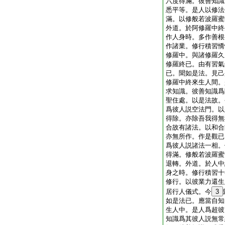
六度得滿。彼善知識
悉平等。是人以修法
滿。以修般若波羅蜜
外道。於阿修羅中終
作人身時。多作善根
作諸業。修行積習憍
修羅中。與諸修羅久
修羅終已。由有習氣
已。聞如是法。見己
修羅中終來生人間。
求知識。彼善知識爲
聖住處。以是法故。
爲彼人説空法門。以
得除。亦除吾我得無
合故有諸法。以和合
亦無所作。作是觀已
爲彼人説諸法一相。
得滿。修般若波羅蜜
退轉。外道。於人中
身之時。修行積習十
修行。以彼業力還生
居行人儀式。今
3
如是法已。應當自知
生人中。是人爲超彼
知識爲其彼人説無常