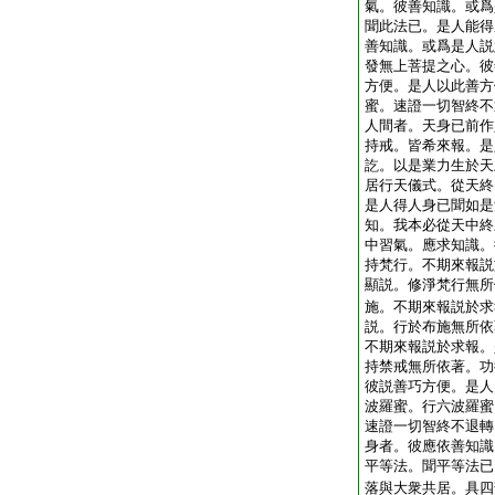
氣。彼善知識。或爲
聞此法已。是人能得
善知識。或爲是人説
發無上菩提之心。彼
方便。是人以此善方
蜜。速證一切智終不
人間者。天身已前作
持戒。皆希來報。是
訖。以是業力生於天
居行天儀式。從天終
是人得人身已聞如是
知。我本必從天中終
中習氣。應求知識。
持梵行。不期來報説
顯説。修淨梵行無所
施。不期來報説於求
説。行於布施無所依
不期來報説於求報。
持禁戒無所依著。功
彼説善巧方便。是人
波羅蜜。行六波羅蜜
速證一切智終不退轉
身者。彼應依善知識
平等法。聞平等法已
落與大衆共居。具四