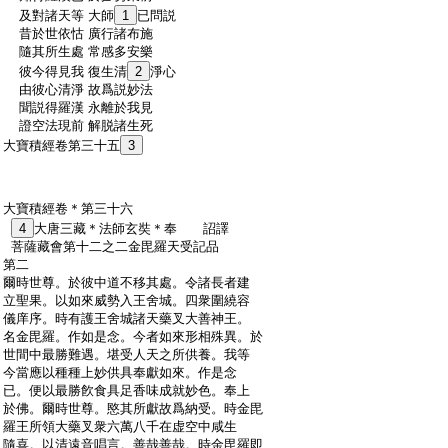
:
及對諸天等 大師
1
已問説
:
昔於世依怙 廣行諸布施
:
隨其所生處 常感多安樂
:
彼今得見我 復生清
2
淨心
:
由彼心清淨 故爲説妙法
:
聞説得羅漢 永離於我見
:
證空法現前 解脱諸生死
:
大寶積經卷第三十五
3
:
大寶積經卷＊第三十六
:
4
大唐三藏＊法師玄奘＊奉 詔譯
:
菩薩藏會第十二之二金毘羅天受記品
:
第二
:
爾時世尊。於彼中道不移其處。令諸長者建
:
立聖果。以如來威勢入王舍城。四衆圍繞容
:
儀庠序。時有護王舍城諸天藥叉大善神王。
:
名金毘羅。作如是念。今者如來形相殊異。於
:
世間中最勝難遇。堪受人天之所供養。我等
:
今當應以種種上妙供具奉獻如來。作是念
:
已。便以最勝飮食具足香味成就妙色。奉上
:
於佛。爾時世尊。愍其所獻故爲納受。時金毘
:
羅王所領大藥叉衆六萬八千在虚空中咸生
:
隨喜。以清遠音唱言。善哉善哉。時金毘羅即