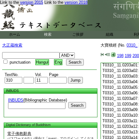
Link to the
version 2015
Link to the
version 2018
T0310_.11.0202c19
T0310_.11.0202c20
T0310_.11.0202c21
T0310_.11.0202c22
T0310_.11.0202c23
T0310_.11.0202c24
ホーム
検索
ご挨拶
組織
利
T0310_.11.0202c25
T0310_.11.0202c26
大正蔵検索
大寶積經 (No.
0310_
T0310_.11.0202c27
T0310_.11.0202c28
198
199
200
T0310_.11.0202c29
punctuation
Hangul
Eng
T0310_.11.0203a01
T0310_.11.0203a02
TextNo.
Vol.
Page
T0310_.11.0203a03
T0310_.11.0203a04
T0310_.11.0203a05
INBUDS
T0310_.11.0203a06
T0310_.11.0203a07
INBUDS
(Bibliographic Database)
T0310_.11.0203a08
Search
T0310_.11.0203a09
T0310_.11.0203a10
T0310_.11.0203a11
Digital Dictionary of Buddhism
T0310_.11.0203a12
T0310_.11.0203a13
電子佛教辭典
T0310_.11.0203a14
パスワードがない場合は「guest」でログインしてくださ