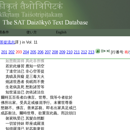
:
識界住。汝等不依此世他世。及以一切世間
:
住者。如是汝等不取一切法時。則不依於一
:
切法住。若能不依一切法住者。是則名爲非
:
當有非不當有。汝等若悟非當有非不當有
:
者。我説汝等解脱生老病死諸苦。爾時世尊。
:
欲重宣此義。而説頌曰
用条件
使い方
English
:
生死所熾盛 燒然諸世間
:
受苦無能救 喪失於聖道
菩提流志
譯 ) in Vol. 11
:
照世諸如來 時乃一興現
:
無刹那遠離 當起堅精進
201
202
203
204
205
206
207
208
209
210
211
212
213
[行番号:
有
/
:
修習於正行 慧觀應察知
:
如慧觀當得 異此非所獲
:
若於此修習 應知一切空
:
了達空法已 非心空菩提
:
貪瞋及與癡 是三毒大火
:
燒諸世愚者 長眠而不覺
:
生老病及死 愁歎諸苦等
:
知世逼迫已 勿依諸法住
:
爾時五百長者白佛言。世尊。我等今者欲於
:
佛所出家。受具足戒修清淨行。未審世尊垂
:
愍聽不。佛言。善來苾芻。即名出家具足戒已
:
成苾芻法。爾時世尊。欲重宣此義。而説頌曰
:
袈裟執受已 其髮自然斷
:
一切皆持鉢 即座成羅漢
:
知得羅漢已 於苾芻衆前