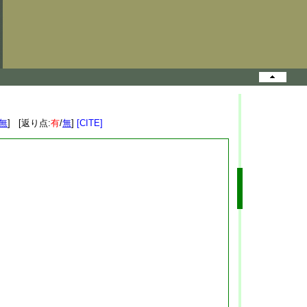
無
] [返り点:
有
/
無
]
[CITE]