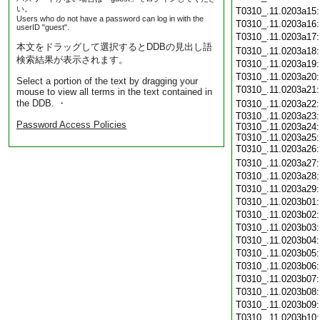
い。
T0310_.11.0203a15
Users who do not have a password can log in with the
T0310_.11.0203a16
userID "guest".
T0310_.11.0203a17
本文をドラッグして選択するとDDBの見出し語
T0310_.11.0203a18
検索結果が表示されます。
T0310_.11.0203a19
T0310_.11.0203a20
Select a portion of the text by dragging your
T0310_.11.0203a21
mouse to view all terms in the text contained in
the DDB. ・
T0310_.11.0203a22
T0310_.11.0203a23:
Password Access Policies
T0310_.11.0203a24:
T0310_.11.0203a25:
T0310_.11.0203a26
T0310_.11.0203a27
T0310_.11.0203a28
T0310_.11.0203a29
T0310_.11.0203b01
T0310_.11.0203b02
T0310_.11.0203b03
T0310_.11.0203b04
T0310_.11.0203b05
T0310_.11.0203b06
T0310_.11.0203b07
T0310_.11.0203b08
T0310_.11.0203b09
T0310_.11.0203b10