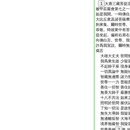
1
大唐三藏菩提
被甲莊嚴會第七之一
如是我聞。一時佛住
大比丘衆及諸菩薩摩
刹來集。爾時世尊。
恭敬。時彼衆中有菩
從坐起。偏袒右肩右
向佛白言。世尊。我
許爲我宣説。爾時無
偈言
大雄大丈夫 世間
我爲衆生故 少疑
不起師子座 現身
一切異論中 無能
智藏無邊際 諸力
世尊一一力 普能
善住一切智 善住
無畏大師子 最勝
十八不共法 如來
照明於世間 摧伏
了知一切法 是故
無失大導師 我疑
無邊離垢智 大海
境界無礙智 我疑
世尊善修
2
集 