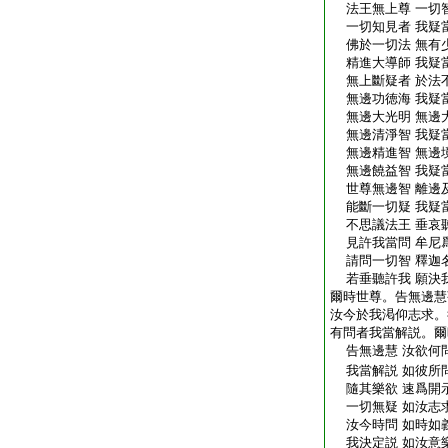
法王無上尊 一切
一切知見者 我疑
佛於一切法 無有
精進大導師 我疑
無上斷疑者 於法
無邊功徳海 我疑
無邊大光明 無邊
無邊清淨智 我疑
無邊精進智 無邊
無邊饒益智 我疑
世尊無邊智 離邊
能斷一切疑 我疑
不思議法王 垂哀
見許我當問 牟尼
請問一切智 釋迦
若垂聽許我 願決
爾時世尊。告無邊慧
汝今於我渇仰志求。
有問者我當解説。爾
告無邊慧 汝欲何問
我當解説 如彼所問
隨其樂欲 速爲開示
一切無疑 如汝志求
汝今時問 如時如義
我決定説 如汝意樂