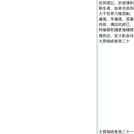
皆與授記。於彼佛刹
願生者。如來亦當與
大千世界六種震動。
遍搖。等遍搖。震遍
持故。佛説此經已。
阿修羅乾闥婆迦樓羅
佛所説。皆大歡喜信
大寶積經卷第二十
大寶積經卷第二十一