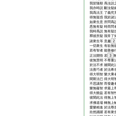
我皆隨順 爲汝説之
我亦時説 斷汝疑網
我爲法王 了義究竟
得無疑惑 我於諸法
如衆生意 所問爲説
悉無有疑 時而問者
我時爲説 無有疑惑
釋彼所疑 我常了知
諸衆生等 意趣
2
一切衆生 有欲無欲
若有智者 能善修行
正法開悟 若
3
彼無慧明 不尊重法
於法不求 雖聞此法
法善巧者 於法希求
得大明智 樂大乘者
聞斯法已 得大明智
不思議智 而發趣者
樂無礙智 求最上尊
得大饒益 若有智性
彼聞此法 得無上智
求佛道場 轉無上
愛樂精進 於法尊崇
欣然踊躍 若有衆生