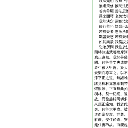
以法光明 説無上法
無邊策修 彼聞法已
若有希願 善法思惟
爲之開釋 哀愍汝等
我能決定 當斷汝疑
修行善巧 疑惑已除
若有疑者 恣汝所問
斷諸疑惑 若有疑者
如其樂欲 我當説之
恣汝所問 我住於法
爾時無邊慧菩薩摩訶
應正遍知。我於菩薩
問。何等善丈夫遠離
衆生被大甲冑。於大
愛樂而尊重之。以不
淨平正之道。無諸堆
諸見稠林亦無毒刺苦
懼艱難。正直無曲如
稠林。裂一切網。遠
故。而發趣於阿耨多
來應正遍知。我於此
夫。何等大甲冑。被
道而當發趣。世尊。
莊嚴。安住於道。安
趣住善巧故。而能起