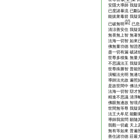
安隱大導師 我疑
已度諸暴流 已斷
能拔衆毒箭 我疑
已破無明
已息
清涼善安住 我疑
無畏無上智 無著
法海一切智 如來
佛無量功徳 智證
盡一切有漏 破諸
世尊多積集 無量
不思議法王 我疑
世尊殊勝智 普能
演暢法光明 無邊
導師法光故 遍照
是故世間中 佛法
法海一切智 辯才
精進不思議 清淨
佛眼無邊故 智境
世間無等尊 我疑
法王大牟尼 能斷
導師我當問 願隨
我觀一切處 天上
無有等如來 普遍
善住諸功徳 莊嚴