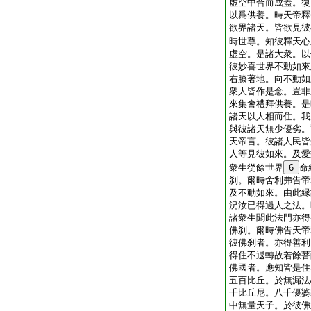
虚空中合而成蓋。復
以爲供養。時天帝釋
欲界諸天。皆欲見彼
時世尊。知彼釋天心
虚空。是諸大衆。以
彼妙喜世界不動如來
右膝著地。向不動如
衆人皆作是念。豈非
來集會禮拜供養。是
諸天以人相而住。我
與彼諸天無少優劣。
天帝言。彼諸人民皆
人等見彼如來。及愛
衆生從餘世界
6
命
刹。爾時舍利弗告帝
及不動如來。由此縁
況汝已得過人之法。
諸衆生聞此法門亦得
佛刹。爾時佛告天帝
彼佛刹者。亦得善利
得住不退轉故若餘菩
佛國者。應知皆是住
五百比丘。於無漏法
千比丘尼。八千優婆
中無量天子。於彼佛