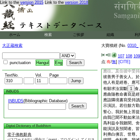
Link to the
version 2015
Link to the
version 2018
門。舍利弗。若諸菩
若已聞若當聞者。彼
菩薩行時慈悲願力。
尊之所。預聞開示此
開示。不増不減名數
摩訶薩欲速證無上菩
ホーム
検索
ご挨拶
組織
利
法門。應當受持讀誦
利弗。若善男子善女
大正蔵検索
大寶積經 (No.
0310_
村落城邑。聽聞受持
居白衣家。我説無過
107
108
109
男子善女人。於命終
点:
有
/
無
]
[CITE]
punctuation
Hangul
Eng
舍利弗。若彼村邑在
應往。及住彼中受持
TextNo.
Vol.
Page
彼善男子善女人。於
他人有是經卷。應可
有願求汝當斷
1
食
INBUDS
應曲隨教命書寫是經
應詣隣境書寫受持讀
INBUDS
(Bibliographic Database)
示演説。若往餘方勤
Search
誓心。我於無上菩提
由我已聞不動如來法
爲利益令我聽聞。舍
Digital Dictionary of Buddhism
能演説及預聞者。皆
利弗白佛言。世尊。
電子佛教辭典
パスワードがない場合は「guest」でログインしてくださ
得聞。舍利弗。我滅