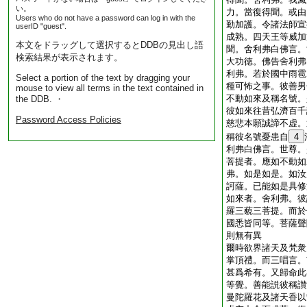
い。
力。當復得聞。或由
Users who do not have a password can log in with the
勤加護。令諸法師宣
userID "guest".
成熟。四天王等威加
本文をドラッグして選択するとDDBの見出し語
聞。舍利弗白佛言。
検索結果が表示されます。
大功徳。佛告舍利弗
利弗。若於國中雨雹
Select a portion of the text by dragging your
種可怖之事。彼善男
mouse to view all terms in the text contained in
不動如來及稱名號。
the DDB. ・
彼如來往昔弘濟百千
Password Access Policies
慈悲本願誠諦不虚。
稱彼名號憂患自
4
利弗白佛言。世尊。
菩提者。應如不動如
弗。如是如是。如汝
訶薩。已能如是具修
如來者。舍利弗。彼
羅三藐三菩提。而於
國悉皆同等。菩薩聲
則無有異
爾時欲界諸天及梵衆
掌頂禮。而三唱言。
甚爲希有。又歸命此
等覺。善能説彼稱讃
曼陀羅花及諸天香以