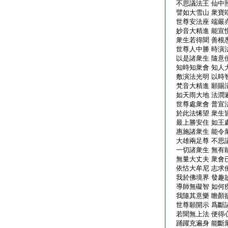
不思議法王 仙中
譬如大雪山 衆寶
世尊安法座 端嚴
妙音大精進 能宣
衆生若得聞 善根
世尊人中勝 時演
以是諸衆生 隨意
知時知衆會 知人
敷演法光明 以時
梵音大精進 願賜
如天雨大地 法潤
世尊處衆會 普宣
於此法悕望 衆生
最上勝安住 如王
惠施諸衆生 能令
大雄兩足尊 不思
一切諸衆生 無有
無量大丈夫 衆會
依怙大牟尼 志求
我於佛境界 發趣
導師無礙智 如何
我隨其意樂 瞻顏
世尊願開示 爲斷
若聞無上法 便得
踊躍充遍身 能斷