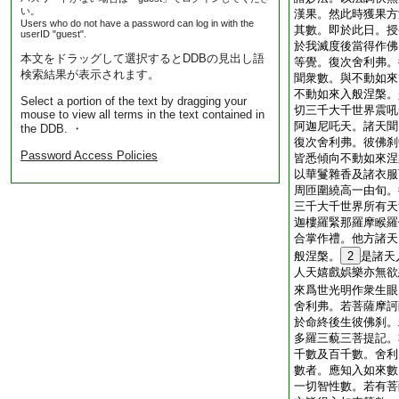
い。
漢果。然此時獲果方
Users who do not have a password can log in with the
其數。即於此日。授
userID "guest".
於我滅度後當得作佛
本文をドラッグして選択するとDDBの見出し語
等覺。復次舍利弗。
検索結果が表示されます。
聞衆數。與不動如來
不動如來入般涅槃。
Select a portion of the text by dragging your
切三千大千世界震吼
mouse to view all terms in the text contained in
阿迦尼吒天。諸天聞
the DDB. ・
復次舍利弗。彼佛刹
Password Access Policies
皆悉傾向不動如來涅
以華鬘雜香及諸衣服
周匝圍繞高一由旬。
三千大千世界所有天
迦樓羅緊那羅摩睺羅
合掌作禮。他方諸天
般涅槃。
2
是諸天
人天嬉戲娯樂亦無欲
來爲世光明作衆生眼
舍利弗。若菩薩摩訶
於命終後生彼佛刹。
多羅三藐三菩提記。
千數及百千數。舍利
數者。應知入如來數
一切智性數。若有菩