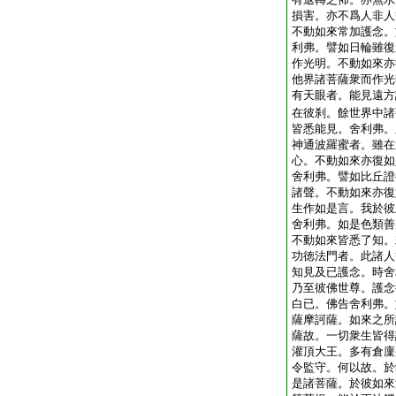
損害。亦不爲人非人
不動如來常加護念。
利弗。譬如日輪雖復
作光明。不動如來亦
他界諸菩薩衆而作光
有天眼者。能見遠方
在彼刹。餘世界中諸
皆悉能見。舍利弗。
神通波羅蜜者。雖在
心。不動如來亦復如
舍利弗。譬如比丘證
諸聲。不動如來亦復
生作如是言。我於彼
舍利弗。如是色類善
不動如來皆悉了知。
功徳法門者。此諸人
知見及已護念。時舍
乃至彼佛世尊。護念
白已。佛告舍利弗。
薩摩訶薩。如來之所
薩故。一切衆生皆得
灌頂大王。多有倉廩
令監守。何以故。於
是諸菩薩。於彼如來