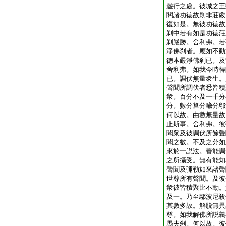
遊行之處。彼城之王
閣諸功徳故則非莊嚴
復如是。無彼功徳故
刹中若有如是功徳莊
刹嚴勝。舍利弗。若
淨佛刹者。應如不動
徳本嚴淨佛刹已。及
舍利弗。如我今時得
已。調伏無量衆生。
聲聞所調伏者悉皆積
衆。百分不及一千分
分。數分算分喩分鄔
何以故。由數無量故
止斯事。舍利弗。彼
聞衆及彼調伏所餘聲
聞之數。不及之分如
來於一説法。善能調
之所攝受。無有能知
聲聞及彌勒如來諸聲
世尊所有聲聞。及彼
衆彼皆積聚比不動。
及一。乃至鄔波尼殺
其數多故。解脱無異
尊。如我解佛所説義
愚夫刹。何以故。彼