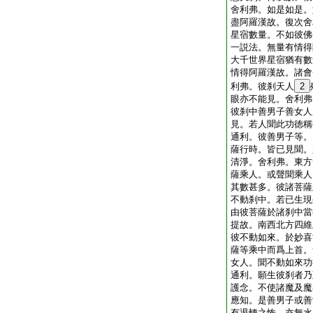
舍利弗。如是如是。
盡阿羅漢故。復次舍
星宿數量。不如彼佛
一説法。無量有情得
大千世界星宿猶有數
情得阿羅漢故。諸會
利弗。彼刹天人
2
眼亦不能見。舍利弗
彼刹中善男子善女人
見。若人聞此功徳稱
通利。彼善男子等。
薩行時。皆已見聞。
清淨。舍利弗。東方
薩乘人。或聲聞乘人
其數甚多。彼諸菩薩
不動刹中。若已生現
由彼菩薩於諸刹中當
提故。南西北方四維
彼不動如來。於妙喜
薩等乘中而爲上首。
女人。聞不動如來功
通利。願生彼刹者乃
護念。不使諸魔及魔
應知。是善男子或善
有退轉之怖。亦無水