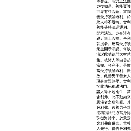
等菩提。能於正法饑
亦復如是。善能覆護
世界有諸菩薩。當聞
善受持讀誦通利。於
此人得不退轉。舍利
善能受持讀誦通利。
開示演説。亦令諸有
親近無上菩提。舍利
菩提者。應當受持讀
衆生開示演説。何以
演説此功徳門大智慧
集。彼諸人等由發起
當盡。舍利子。是故
當受持讀誦通利。廣
故。此善男子善女人
現身當證無學。舍利
於此功徳稱讃法門。
諸人等不越兩生。當
舍利弗。此不動如來
愚淺者之所能受。其
舍利弗。彼善男子善
徳稱讃法門必當身得
珠從海持來。於意云
舍利弗白佛言。世尊
人先得。佛告舍利弗