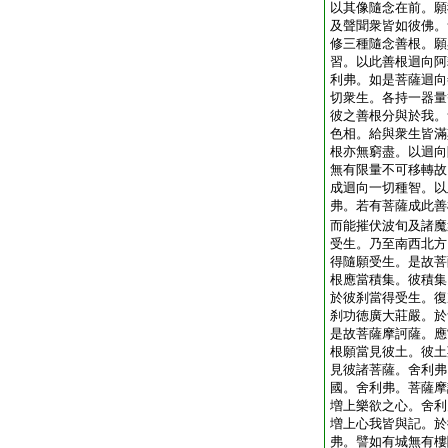
以其像隨念在前。願
及聲聞衆皆如彼佛。
修三種隨念善根。願
習。以此善根迴向阿
利弗。如是菩薩迴向
切衆生。各持一器量
彼之善根分與於我。
色相。給與衆生皆滿
根亦無窮盡。以迴向
無有限量不可移轉故
成迴向一切種智。以
弗。若有菩薩成此善
而能摧伏波旬及諸魔
受生。乃至南西北方
得隨願受生。是故菩
根應當積集。彼積集
於彼刹當得受生。復
刹功徳廣大莊嚴。於
是故菩薩摩訶薩。應
根願當見彼土。彼土
見彼諸菩薩。舍利弗
國。舍利弗。菩薩摩
増上樂欲之心。舍利
増上心我皆與記。於
弗。譬如有城無有樓