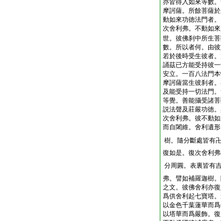
亦皆得入如來等數。
摩訶薩。所餘菩薩於
動如來功徳法門者。
次舍利弗。不動如來
世。彼佛刹中所生菩
數。所以者何。由彼
若於後時受生彼者。
誦茲已方能受持彼一
安立。一百八法門本
摩訶薩當生彼刹者。
及能受持一切法門。
等覺。善能攝受諸菩
説法聲及莊嚴功徳。
次舍利弗。彼不動如
而自闍維。舍利遺形
樹。隨分斷處皆有
復如是。復次舍利弗
分周圓。表裏皆有
弗。譬如補羅迦樹。
之文。彼佛舍利亦復
爲供舍利起七寶塔。
以金色千葉蓮華而爲
以塔華而爲嚴飾。復