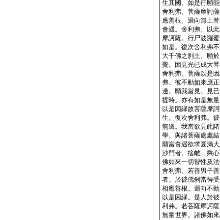
生其國。如是行願能
舍利弗。菩薩摩訶薩
應善根。迴向無上菩
會遇。舍利弗。以此
摩訶薩。行尸波羅蜜
如是。復次舍利弗不
大千佛之刹土。願於
覺。因見光已成大菩
舍利弗。菩薩以是因
弗。彼不動如來應正
邊。願我當見。見已
提時。亦有如是無量
以是因縁故菩薩摩訶
生。復次舍利弗。彼
無邊。我當欲見此諸
學。與諸菩薩處處結
願當會遇欲求圓滿大
沙門者。捨離二乘心
佛如來一切智性及法
舍利弗。若善男子善
者。於彼佛刹當得受
相應善根。迴向不動
以是因縁。是人於彼
利弗。若菩薩摩訶薩
無量世界。諸佛如來