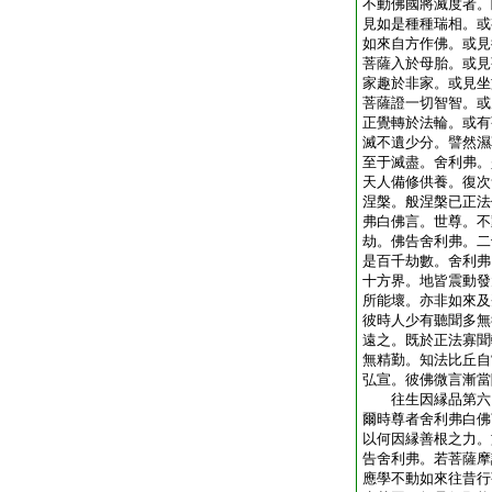
不動佛國將滅度者。
見如是種種瑞相。或
如來自方作佛。或見
菩薩入於母胎。或見
家趣於非家。或見坐
菩薩證一切智智。或
正覺轉於法輪。或有
滅不遺少分。譬然濕
至于滅盡。舍利弗。
天人備修供養。復次
涅槃。般涅槃已正法
弗白佛言。世尊。不
劫。佛告舍利弗。二
是百千劫數。舍利弗
十方界。地皆震動發
所能壞。亦非如來及
彼時人少有聽聞多無
遠之。既於正法寡聞
無精勤。知法比丘自
弘宣。彼佛微言漸當
往生因縁品第六
爾時尊者舍利弗白佛
以何因縁善根之力。
告舍利弗。若菩薩摩
應學不動如來往昔行