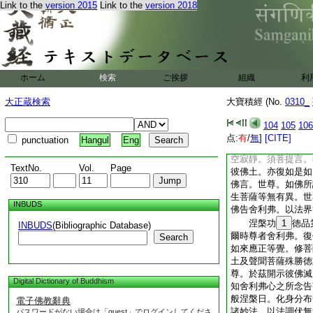
Link to the
version 2015
Link to the
version 2018
摩訶薩等無有異。佛
何以故。於此佛刹。
彼所生菩薩等無有異
界坐道場菩薩。與彼
以故。彼諸菩薩行如
便。於二乘地永斷相
ホーム
検索
ご挨拶
組織
利
常能供養一切如來。
時阿難作如是念。我
大正蔵検索
大寶積經 (No.
0310_
才之力。作是念已白
動如來及聲聞衆兼彼
104
105
106
難言。汝欲見彼如來
点:
有
/
無
]
[CITE]
punctuation
Hangul
Eng
阿難觀上方已。白須
空寂靜。須菩提言。
TextNo.
Vol.
Page
彼佛土。亦復如是如
佛言。世尊。如佛所
生菩薩等無有異。世
INBUDS
佛告舍利弗。以法界
涅槃功
1
徳品
INBUDS
(Bibliographic Database)
爾時尊者舍利弗。復
Search
如來應正等覺。修菩
土及聲聞菩薩殊勝徳
尊。於茲開示彼佛滅
Digital Dictionary of Buddhism
知舍利弗心之所念告
般涅槃日。化身分布
電子佛教辭典
諸妙法。以法調伏無
パスワードがない場合は「guest」でログインしてくださ