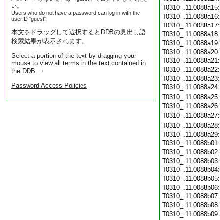
い。
T0310_.11.0088a15
Users who do not have a password can log in with the
T0310_.11.0088a16
userID "guest".
T0310_.11.0088a17
本文をドラッグして選択するとDDBの見出し語
T0310_.11.0088a18
検索結果が表示されます。
T0310_.11.0088a19
T0310_.11.0088a20
Select a portion of the text by dragging your
T0310_.11.0088a21
mouse to view all terms in the text contained in
T0310_.11.0088a22
the DDB. ・
T0310_.11.0088a23
Password Access Policies
T0310_.11.0088a24
T0310_.11.0088a25
T0310_.11.0088a26
T0310_.11.0088a27
T0310_.11.0088a28
T0310_.11.0088a29
T0310_.11.0088b01
T0310_.11.0088b02
T0310_.11.0088b03
T0310_.11.0088b04
T0310_.11.0088b05
T0310_.11.0088b06
T0310_.11.0088b07
T0310_.11.0088b08
T0310_.11.0088b09