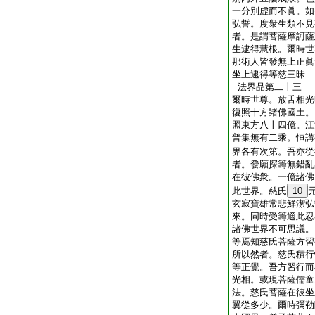
一分別虚而不眞。如
弘誓。度衆生類不見
者。是謂菩薩摩訶薩
生逮得慧根。爾時世
那術人皆發無上正眞
坐上逮得等慈三昧
法界品第二十三
爾時世尊。放舌相光
復照十方諸佛國土。
照東方八十四億。江
普集無有二乘。恒講
界各有次第。吾亦從
者。發願探籌無錯亂
在彼佛衆。一億諸佛
此世界。慈氏
10
玄寂寶雄常悲鮮潔弘
來。同時受籌適此忍
諸佛世界不可思議。
等焉知慈氏菩薩方習
所以然者。慈氏積行
等正覺。吾方習行而
光相。或現菩薩儒童
法。慈氏菩薩在彼坐
翼從多少。爾時彌勒