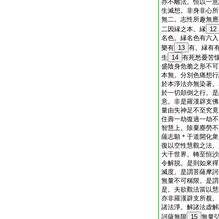
亦不離法。恒以一意
生滅想。非身非心所
無二。志性所趣無應
二因縁之本。縁
12
名色。縁名色有六入
樂有
13
有。縁有
生
14
有死愁憂苦
盛陰身危脆之形不可
本無。分別色痛想行
於本淨法亦無染著。
於一切顛倒之行。是
意。非是羅漢辟支佛
量由失神足不至究竟
住壽一劫復過一劫不
智慧上。除棄塵勞不
薩志願＊于道開化衆
復以空性慧觀之法。
大千世界。轉至恒沙
令解脱。是則如來禪
滅度。是謂菩薩摩訶
無量不可稱限。是謂
是。夫欲觀法當以慧
亦非羅漢辟支所覩。
諸法淨。解諸法虚解
訶薩無限
15
無量