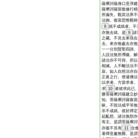
薩摩訶薩身口意淨建
薩摩訶薩當復修行精
所漏失。觀其法界不
法御。復當思惟觀猗
8
就不成就者。不
亦無去就。是
9
諸
之藏。不見去來現在
去。來亦無處去亦無
一一分別賢聖四諦。
人説法無所滯礙。解
諸法亦不可得。所以
相滅。人不離法法不
寂。如人自然法亦自
正眞之行。便逮佛法
以求者。方當求者。
求
10
者彼求此已
勝菩薩摩訶薩建立妙
知。菩薩摩訶薩復當
昧。不毀法戒平等無
非不成就。彼於禪定
起亂想。諸法無想亦
有主。是謂菩薩摩訶
亦復不見有
11
合
著禪意趣無難。是謂