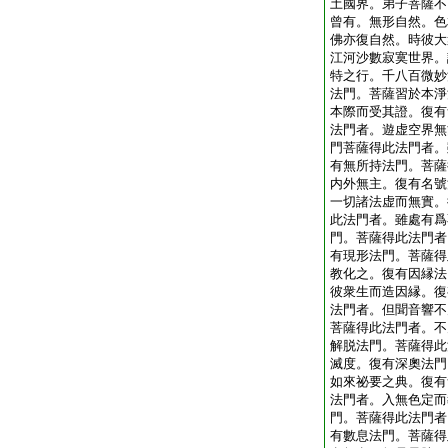
土國界。弟子菩薩不
曾有。無形自然。色
佛亦復自然。時彼大
江河沙數寂寞世界。
特之行。千八百微妙
法門。菩薩習於本淨
本際而受其證。復有
法門者。遊虚空界無
門菩薩得此法門者。
有無所持法門。菩薩
内外無主。復有名號
一切諸法虚而無實。
此法門者。雖處有爲
門。菩薩得此法門者
有現形法門。菩薩得
教化之。復有因縁法
彼衆生而造因縁。復
法門者。但聞音響不
菩薩得此法門者。不
解脱法門。菩薩得此
滅度。復有深奧法門
如來祕要之典。復有
法門者。入無色定而
門。菩薩得此法門者
有數息法門。菩薩得