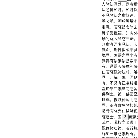
入諸法寂然。定者所
法悉皆如是。如是觀
不見諸法之所歸趣。
等之類。闕於道場不
定意。菩薩當念除去
貿求受重福。知内外
摩訶薩入等慈三昧。
無所有乃名見法。夫
無命。斯皆假號非眞
境界。無爲之界非有
無爲有漏無漏是常非
有。是爲菩薩摩訶薩
使菩薩觀諸法相。解
見二。解二無二乃應
有。不見有正趣於道
蓋於衆生無量之慧皆
佛刹土。從一佛國至
世尊。復以神通明慧
界。頗有衆生諸根純
是時菩薩要住拔濟使
薩達士。因
3
庶衆
其功。彈指之頃遊于
觀修諸功徳。若行施
解知三事悉無所有。