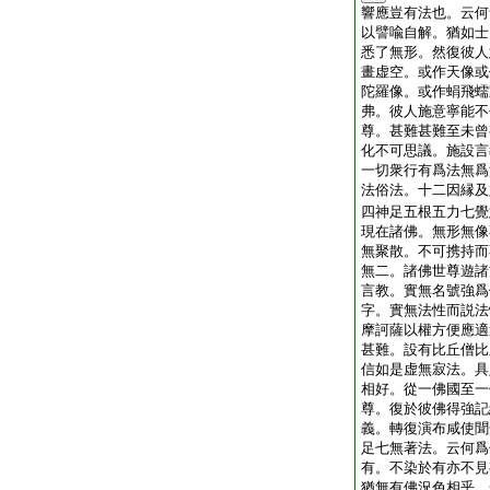
響應豈有法也。云何
以譬喩自解。猶如士
悉了無形。然復彼人
畫虚空。或作天像或
陀羅像。或作蜎飛蠕
弗。彼人施意寧能不
尊。甚難甚難至未曾
化不可思議。施設言
一切衆行有爲法無爲
法俗法。十二因縁及
四神足五根五力七覺
現在諸佛。無形無像
無聚散。不可携持而
無二。諸佛世尊遊諸
言教。實無名號強爲
字。實無法性而説法
摩訶薩以權方便應適
甚難。設有比丘僧比
信如是虚無寂法。具
相好。從一佛國至一
尊。復於彼佛得強記
義。轉復演布咸使聞
足七無著法。云何爲
有。不染於有亦不見
猶無有佛況色相乎。