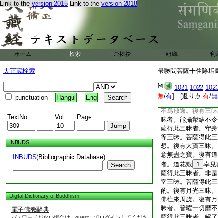
Link to the
version 2015
Link to the
version 2018
度難＊寤者。十者衆
菩薩摩訶薩之所修行
次當習於十法之號。
淨無放逸行。二者聞
分別陰入了知虚寂。
滅。五者十八難解陰
ホーム
検索
ご挨拶
組織
利
願諸佛加歎。七者未
者菩薩入定無能亂者
大正蔵検索
最勝問菩薩十住除垢斷結
諸行。十者自觀身本
摩訶薩當念修行十法
1021
1022
102
正覺。復次菩薩復當
無
/
有
] [返り点:
有
/
無
punctuation
Hangul
Eng
昧者等觀三昧。菩薩
不爲放逸。復有三昧
TextNo.
Vol.
Page
昧者。能攝衆結不令
薩得此三昧者。守身
等三昧。菩薩得此三
INBUDS
想。復有大寶三昧。
意無盡之寶。復有道
INBUDS
(Bibliographic Database)
者。道花敷
1
卓見
Search
薩得此三昧者。非是
室三昧。菩薩得此三
酌。復有月光三昧。
Digital Dictionary of Buddhism
佛往來周旋。復有月
昧者。普曜一切靡不
電子佛教辭典
薩得此三昧者。解了
パスワードがない場合は「guest」でログインしてくださ