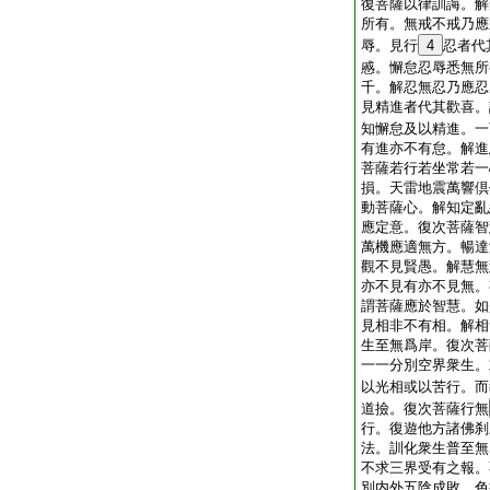
復菩薩以律訓誨。解
所有。無戒不戒乃應
辱。見行
4
忍者代
慼。懈怠忍辱悉無所
千。解忍無忍乃應忍
見精進者代其歡喜。
知懈怠及以精進。一
有進亦不有怠。解進
菩薩若行若坐常若一
損。天雷地震萬響倶
動菩薩心。解知定亂
應定意。復次菩薩智
萬機應適無方。暢達
觀不見賢愚。解慧無
亦不見有亦不見無。
謂菩薩應於智慧。如
見相非不有相。解相
生至無爲岸。復次菩
一一分別空界衆生。
以光相或以苦行。而
道撿。復次菩薩行無
行。復遊他方諸佛刹
法。訓化衆生普至無
不求三界受有之報。
別内外五陰成敗。色