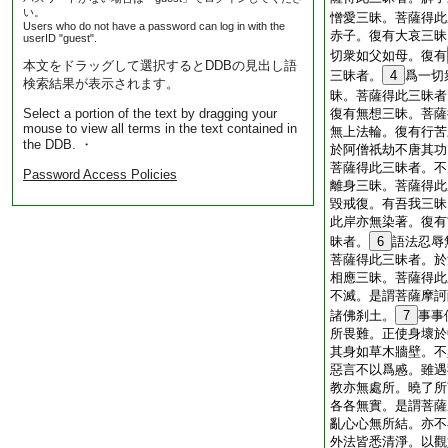
い。
憎愛三昧。菩薩得此
Users who do not have a password can log in with the
赤子。復有大哀三昧
userID "guest".
切衆如父如母。復有
本文をドラッグして選択するとDDBの見出し語
三昧者。
4
爲一切
検索結果が表示されます。
昧。菩薩得此三昧者
Select a portion of the text by dragging your
復有無想三昧。菩薩
mouse to view all terms in the text contained in
無上法輪。復有行苦
the DDB. ・
於阿僧祇劫不唐其功
菩薩得此三昧者。不
Password Access Policies
離身三昧。菩薩得此
毀戒復。有吾我三昧
此岸亦無染著。復有
昧者。
6
語法忍辱
菩薩得此三昧者。於
相應三昧。菩薩得此
不滅。是謂菩薩摩訶
諸佛刹土。
7
事事
所畏難。正使身壞於
其身如草木牆壁。不
惡言不以爲慼。雖遇
教亦無處所。曉了所
各各無實。是謂菩薩
亂心心無所結。亦不
外法皆悉清淨。以觀