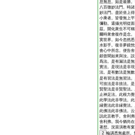
息無息。如是最勝。
八百微妙法門。時諸
妙法門。盡於坐上得
小乘者。皆發無上平
彌勒。還攝光明從面
茲。開化衆生不可稱
爾時衆會復作是念。
寞世界。如今忽然悉
水影乎。復非夢鏡恍
會心中所念。便告舍
頗曾聞如來與汝。説
爲法。是有漏法是無
實法。是現法是非現
法。是有數法是無數
是有習法是無習法。
可捨法是非捨法。是
賢聖法是非賢聖法。
止神足法。此根力覺
此學法此非學法。此
縁覺法此非縁覺法。
此佛法此非佛法。云
説此言教乎。舍利弗
舍利弗。我今猶尚在
著想。況當演教有窠
2
輪講悉無處所。