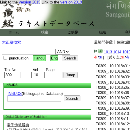
Link to the
version 2015
Link to the
version 2018
T0309_.10.1017c18
T0309_.10.1017c19
T0309_.10.1017c20
T0309_.10.1017c21
T0309_.10.1017c22
T0309_.10.1017c23
ホーム
検索
ご挨拶
組織
利
T0309_.10.1017c24
T0309_.10.1017c25
大正蔵検索
最勝問菩薩十住除垢斷結
T0309_.10.1017c26
T0309_.10.1017c27
1013
1014
101
T0309_.10.1017c28
有
/
無
] [返り点:
無
/
有
punctuation
Hangul
Eng
T0309_.10.1017c29
T0309_.10.1018a01
TextNo.
Vol.
Page
T0309_.10.1018a02
T0309_.10.1018a03
T0309_.10.1018a04
INBUDS
T0309_.10.1018a05
T0309_.10.1018a06
INBUDS
(Bibliographic Database)
T0309_.10.1018a07
Search
T0309_.10.1018a08
T0309_.10.1018a09
T0309_.10.1018a10
Digital Dictionary of Buddhism
T0309_.10.1018a11
T0309_.10.1018a12
電子佛教辭典
T0309_.10.1018a13
パスワードがない場合は「guest」でログインしてくださ