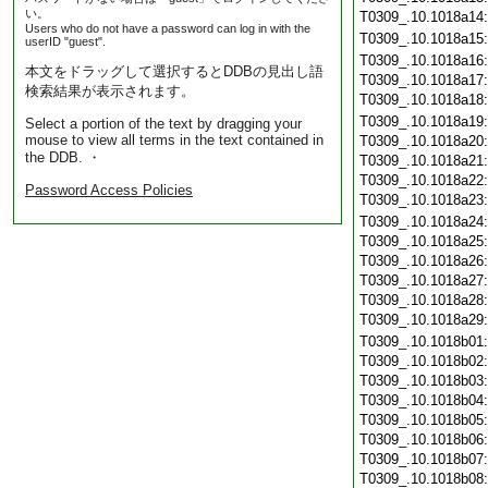
い。
T0309_.10.1018a14
Users who do not have a password can log in with the
T0309_.10.1018a15
userID "guest".
T0309_.10.1018a16
本文をドラッグして選択するとDDBの見出し語
T0309_.10.1018a17
検索結果が表示されます。
T0309_.10.1018a18
T0309_.10.1018a19
Select a portion of the text by dragging your
mouse to view all terms in the text contained in
T0309_.10.1018a20
the DDB. ・
T0309_.10.1018a21
T0309_.10.1018a22
Password Access Policies
T0309_.10.1018a23
T0309_.10.1018a24
T0309_.10.1018a25
T0309_.10.1018a26
T0309_.10.1018a27
T0309_.10.1018a28
T0309_.10.1018a29
T0309_.10.1018b01
T0309_.10.1018b02
T0309_.10.1018b03
T0309_.10.1018b04
T0309_.10.1018b05
T0309_.10.1018b06
T0309_.10.1018b07
T0309_.10.1018b08