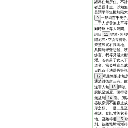
諸界住無所住。不計
者是皆非生。以知無
是謂平等無極無限大
9
一那術百千天子
二千人皆發無上平等
爾時座上尊大聲聞。
訶目
11
揵連･阿那
陀尼弗･空須菩提等
齊整袈裟右膝著地。
共同時擧聲悲號。哽
佛言。我等見淺永斷
濯。若有男子女人下
道者。當發尊意至成
日以百千法爲吾等説
12
私抱悔恨永無
通清徹徳超三有。故
逆罪入無
13
擇獄
脱以至滅度。便得發
無益時
14
遇。所
器以穿漏不復容止成
形之類。一足二足至
生活。食以甘美衣著
地。吾雖得道
15
別。彼雖雜垢漸漸得