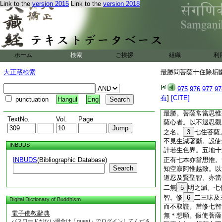
Link to the
version 2015
Link to the
version 2018
行甚清淨。不退智者
伏縛著使興道心。不
之輩。乃至恩愛報應
法以離名句。其名本
普使諸法無放無取不
心貪著究竟本末亦無
ホーム
検索
ご挨拶
組織
利
根本出生殊勝獨歩三
本
2
退尋分別知所
大正蔵検索
最勝問菩薩十住除垢斷結
意識因縁。不退忍者
退智者。不以今身更
975
976
977
97
忍者。思惟陰入諸種
有
]
[CITE]
punctuation
Hangul
Eng
者。分別身中起不淨
最勝。菩薩常當思惟
TextNo.
Vol.
Page
薩心者。以不退忍觀
之名。
3
七住菩薩
不見生滅著斷。設使
INBUDS
計若生色界。五地十
INBUDS
(Bibliographic Database)
正有七本亦當思惟。
Search
知空寂阿惟越致。以
道忍及賢聖智。亦當
二無
5
明之漏。七
智。修
6
二三昧及
Digital Dictionary of Buddhism
而不取證。當修七智
電子佛教辭典
無＊想願。假使菩薩
パスワードがない場合は「guest」でログインしてくださ