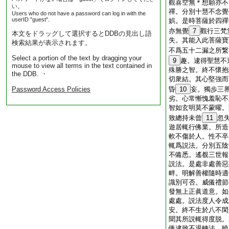
觀喜空無＊想願亦不
い。
禪。分別十慧不念覺
Users who do not have a password can log in with the
userID "guest".
娯。是時菩薩於四禪
亦無覺
7
觀行三梵
本文をドラッグして選択するとDDBの見出し語
失。其能入此菩薩寶
検索結果が表示されます。
不爲五十二漏之所繋
Select a portion of the text by dragging your
9
趣。逮得聖慧不
mouse to view all terms in the text contained in
殊勝之智。終不懷抱
the DDB. ・
切衆結。其心堅強而
Password Access Policies
昏
10
妄。獨歩三
劣。心常慚愧羞恥不
智如玄明莫不蒙曜。
致總持未曾
11
忽
遊居輒行佛業。所造
軟不傷於人。性不卒
輒爲説法。分別五陰
不備悉。遙覩三世報
説法。是處非處善惡
畔。明解善權隨時適
識別可否。威儀禮節
發無上正眞道意。如
處處。説法度人令成
安。終不生於八不閑
聞其所説輒得度脱。
便逮致不退轉法。曉