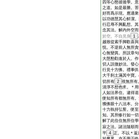
四等心愍彼後學。意
之道。如是最勝。菩
好而爲示現。應適衆
以功徳慧其心鮮潔。
行忍辱不興亂想。其
念其法。解内外空而
於空。不自見身
1
越致從索手脚歡喜與
悦。不逆前人無所貪
心無變異。所説章句
大慇懃勸進於人。作
切人説微妙法。發心
行見十方佛。禮事供
大千刹土滿其中寶。
切所有
2
視無所有
清淨不想色求。＊用
人如法界住。逮得道
便知所有都無所有。
獲佛眼十八法本。分
十力執持弘誓。便至
知。其所修行如一切
解了此住住無所住學
寂之法。諸法隨順而
平
4
正。不以＊返
於魔界。亦不學正僥