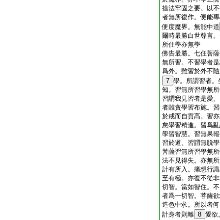
捨法牢固之要。以不
者無所復作。便能專
便度魔界。無能中道
爾時最勝白世尊言。
所住學亦無學
佛告最勝。七住菩薩
無所習。不習學者是
爲外。雖習於外不隨
7
學。所謂習者。
知。習無所習學無所
習謂我見習者是愛。
者雖貪學習布施。習
於戒而自貢高。習亦
怠學習精進。習爲亂
學習智慧。習無果報
習於道。習謂無脱學
菩薩習無所習學無所
法不見得失。亦無所
計有所入。痛想行識
至有極。亦復不從非
切智。當如智住。不
者爲一切智。菩薩欲
造色中求。所以者何
計身者則離
8
愛欲