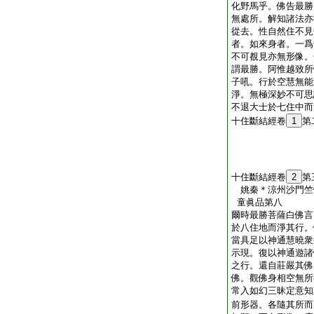
化野馬乎。佛告最勝
無處所。解知諸法亦
從去。性自然住不見
者。如來身者。一爲
不可覩見亦無形像。
謂最勝。阿惟越致所
子吼。行於空慧無能
淨。無極深妙不可思
不退大士於七住中而
十住斷結經卷
1
第
十住斷結經卷
2
第
姚秦＊涼州沙門
童眞品第八
爾時最勝菩薩白佛言
於八住地而淨其行。
當具足以神通慧曉衆
示現。復以神通遊諸
之行。還自莊嚴其佛
佛。觀佛身相空無所
常入如幻三昧定意知
前形器。各隨其所而