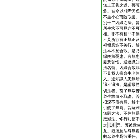
無上正眞之道。菩薩
念。吾今以能降伏色
不生小心而隨取證。
別十二因縁之法。皆
所生求不可見亦不可
相。非不有相非不無
不見所行有正無正及
福報應造不善行。解
法本不見合散。是乃
縁便無憂患。言無患
憂悲苦惱。通達識知
法名號。因縁合散非
不見我人壽命生老無
入。達知識入悉無所
退不退法。是謂最勝
切法者。當了無常苦
衆生故而不取證。菩
根深不盡有爲。解十
引使了無爲。菩薩雖
無願之法。不住無爲
磨滅法。修行功徳不
之
14
元。護彼衆
竟。觀痛意法尋無處
觀念衆生爲彼重任。