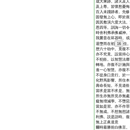
成大乘跡。諸天及人
及上尊。皆懷愁憂悔
百入未踐跡者。先修
固發無上心。即於座
因其敷演六度大法。
恩四等。訓誨一切令
時舍利弗承佛威神。
我曩昔在坏器時。或
退墮而在初
16
住
歴六十劫中。竟復不
亦不究竟。設當持心
不犯俗。以智慧法靡
轉地。亦復不計施與
進一心智慧。亦復不
不從身口意行。於一
化野馬影響。所住本
壽命長短。不見道俗
當求是當不求是。無
所生亦無所見亦無處
癡無増減學。不墮惡
當如是習。亦不作罪
不無成。不想無想諸
利弗。説是語時。復
無上正眞道意
爾時最勝前白佛言。