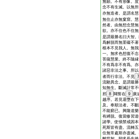
無願。不有形像。度
念不有生滅。以無所
亦無造者。是謂名慧
無住止亦無窠窟。慧
然者。由無想念慧無
欲。亦不住色不住無
是謂最勝名曰大智。
爲解脱而無罣礙不著
根本不見我人。無我
一。無求色想復不念
菩薩慧業。終不隨縁
不有爲非不有爲。亦
諸惡非法之事。所以
者而行非法。不見
流馳異念。是謂最勝
知無生。斷滅計常不
邪
8
闚誓在
9
廣
越序。若見退墮在下
及。奉順法者。不斷
不能窮已。興隆道樂
有縛脱。復當修習道
諸學。使愼禁戒因本
死斯皆有盡。流轉五
住無常處斯亦盡滅。
離世智。願求長生後