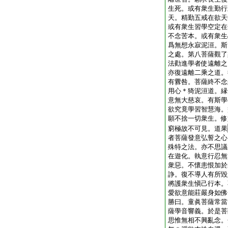
生死。或有衆生勤行
天。精勤五戒在欲天
或有衆生習學空定在
不念苦本。或有衆生
爲無想永寂泥洹。斯
之處。第八菩薩觀了
法勸進學者使遠離之
亦復遠離二乘之道。
有釁咎。菩薩終不念
用心＊猗泥洹道。縁
意無大慈哀。有斯學
欲究竟學習智慧海。
願不捨一切衆生。修
窮極故不可見。道果
者菩薩發意弘誓之心
殊特之法。亦不思議
在遊化。執意行忍無
衆惡。不懷恚恨加於
諍。復不導人有所毀
將護衆生愼己行本。
愛欲意能莊嚴身如佛
勝曰。童眞菩薩常當
薩學音響義。於是菩
思惟無相不興亂念。