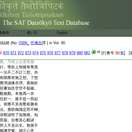
復告最勝。二地菩薩達
口殃禍除意亂念。消滅
閹塞五
8
弊推尋十二癡行
三界。以漸除却無令増
瘡。捨諸四大耽著之病。
當避家業息諸習俗。斷
用条件
使い方
English
刈根本不使流馳。常念
四信。住四意止。成四意
經 (No.
0309_
竺佛念
譯 ) in Vol. 00
力無缺減志。曉知七覺
賢聖之道。八大人念初
9
970
971
972
973
974
975
976
977
978
979
980
981
[行番号:
無
/
有
] [
二地菩薩執心調意。不若
實。乃得上位受菩薩
行。學於上智雖有尊貴
一法不二不計三想。亦
有限際有無之想。了想
覺淨諸佛亦淨。善御於
惡審知倶空空不疑礙。
觀無觀。本無爲一亦
住於一。復不從一而起
。有際不見有際有勝有
法。善防御識定而不轉。
深察諸性了知無根。知
菩薩。自整其心觀諸
所入不見出生。無善不
稱譏苦樂。調正心意