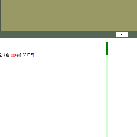
返り点:
無
/
有
]
[CITE]