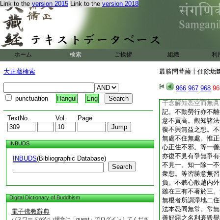
Link to the
version 2015
Link to the
version 2018
常所宗敬。是時世尊
知本無遠離身行。去
三穢抑制三災。
7
之本。上下五結散在
多。思惟十一苦惱之
分別諸物惡露之法。
ホーム
検索
ご挨拶
組織
利
其愛欲瞋恚貪垢。淨
思惟計無我想。堅立
大正蔵検索
最勝問菩薩十住除垢斷結
斷稱説五根。布現五
諸寶之藏。修行八正
966
967
968
96
不廢捨。如是最勝。
punctuation
Hangul
Eng
干念解知悉空而無眞
記。不動勞行亦不離
TextNo.
Vol.
Page
意不貢高。觀知諸法
復不興無益之想。不
無處不住無處。惟正
INBUDS
心正住不邪。等一善
亦復不見有爭無爭有
INBUDS
(Bibliographic Database)
不見一。知一除一不
Search
衆想。等習勝意無習
負。不聽心散越内外
雖在三有不著於三。
Digital Dictionary of Buddhism
無根者所謂淨地二住
法本悉同無常。常無
電子佛教辭典
善好惡之名利衰毀譽
パスワードがない場合は「guest」でログインしてくださ