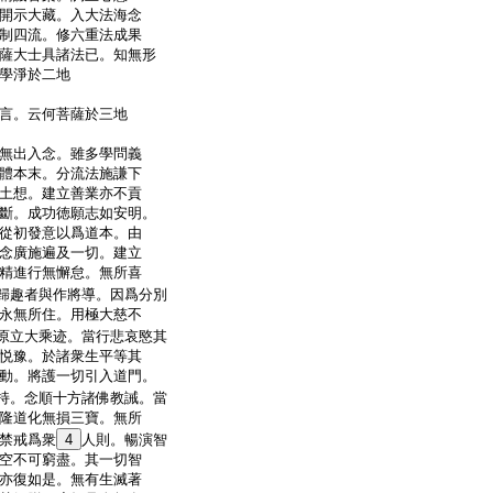
開示大藏。入大法海念
制四流。修六重法成果
薩大士具諸法已。知無形
學淨於二地
言。云何菩薩於三地
無出入念。雖多學問義
體本末。分流法施謙下
土想。建立善業亦不貢
斷。成功徳願志如安明。
從初發意以爲道本。由
念廣施遍及一切。建立
精進行無懈怠。無所喜
歸趣者與作將導。因爲分別
永無所住。用極大慈不
原立大乘迹。當行悲哀愍其
悦豫。於諸衆生平等其
動。將護一切引入道門。
持。念順十方諸佛教誡。當
隆道化無損三寶。無所
禁戒爲衆
4
人則。暢演智
空不可窮盡。其一切智
亦復如是。無有生滅著