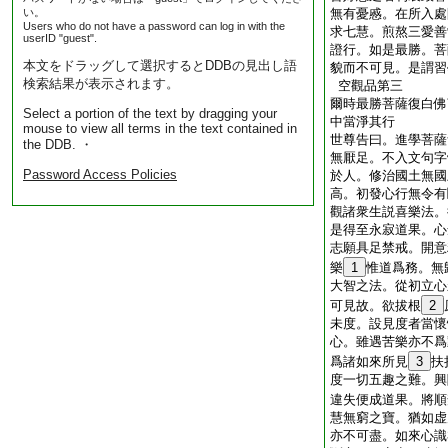
い。
無有憂慼。在所入處
Users who do not have a password can log in with the
求七慧。煎熬三愛善
userID "guest".
證行。如是最勝。菩
本文をドラッグして選択するとDDBの見出し語
貌而不可見。是謂習
検索結果が表示されます。
空觀品第三
爾時最勝菩薩復白佛
Select a portion of the text by dragging your
中當淨其行
mouse to view all terms in the text contained in
世尊告曰。進學菩薩
the DDB. ・
無厭足。不入文句字
Password Access Policies
於人。修治國土無國
高。初發心行無令有
觀諸衆生説喜樂法。
是得至永寂道果。心
志願具足禁戒。開意
樂
1
惟道爲務。無
大智之法。從初立心
可見故。欲拔根
2
未度。設見度者當懷
心。雖遇苦樂亦不爲
爲諸如來所見
3
扶
度一切五趣之難。興
違失便成道果。將順
慧無窮之寶。猶如虚
亦不可盡。如來心識