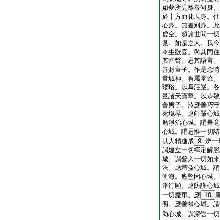
如夢所見離尋伺身。
於十方而化現身。住
心身。無差別身。此
虚空。超諸世間一切
見。如是之人。我今
令生歡喜。與其同住
其音聲。思其語言。
善財童子。作是念時
量城神。眷屬圍遶。
瓔珞。以爲莊嚴。各
量諸天寶華。以恭敬
善男子。汝應善巧守
死境界。應莊嚴心城
應淨治心城。謂畢竟
心城。謂思惟一切諸
以大精進成
9
辨一
謂建立一切禪定解脱
城。謂普入一切如來
法。應増益心城。謂
便海。應堅固心城。
淨行願。應防護心城
一切魔軍。應
10
明。應善補心城。謂
助心城。謂深信一切