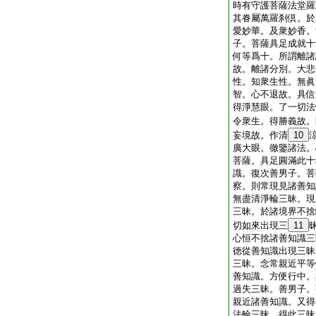
時有守護菩薩法堂羅
其眷屬萬羅刹倶。於
愛妙華。及衆妙香。
子。菩薩具足成就十
何等爲十。所謂離諸
故。離諸分別。大悲
性。知衆生性。無眞
智。心不退故。具信
得淨慧眼。了一切法
令衆生。得勝義故。
妄境故。作清
10
廣大眼。徹鑒諸法。
菩薩。具足圓滿此十
識。復次善男子。菩
察。則常現見諸善知
無盡清淨輪三昧。現
三昧。於諸境界不捨
切如來出現三
11
心恒不捨諸善知識三
徳從善知識出現三昧
三昧。念常親近平等
善知識。方便行中。
過失三昧。善男子。
親近諸善知識。又得
法輪三昧。得此三昧