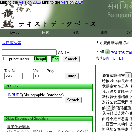
Link to the
version 2015
Link to the
version 2018
ホーム
検索
ご挨拶
組織
利
大正蔵検索
大方廣佛華嚴經 (No.
794
795
796
点:
無
/
有
]
[CITE]
punctuation
Hangul
Eng
TextNo.
Vol.
Page
威儀寂靜歩安
1
時彼城中有長者 
我爲童女在居家 
INBUDS
我時遙見此佛子 
INBUDS
(Bibliographic Database)
諸根調伏相端嚴 
Search
次行乞食至我門 
解
2
身瓔珞莊嚴
我時雖以染愛心 
由是不經三惡趣 
Digital Dictionary of Buddhism
二百五十大劫中 
電子佛教辭典
恒見焔光修學處 
パスワードがない場合は「guest」でログインしてくださ