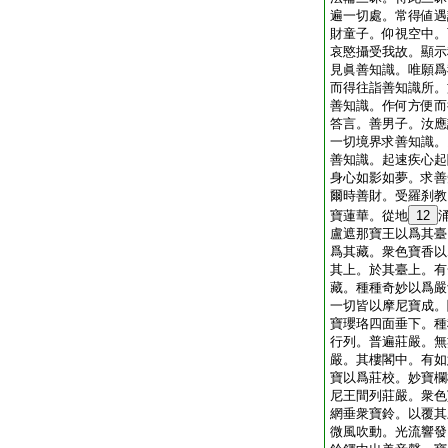
遍一切處。常得値遇
財童子。仰視空中。
哀愍攝受我故。顯示
見眞善知識。唯願爲
而得往詣善知識所。
善知識。作何方便而
答言。善男子。汝應
一切境界求善知識。
善知識。起速疾心起
身心如影如夢。求善
爾時善財。受羅刹教
寶蓮華。從地
12
盧遮那寶王以爲其臺
爲其藏。衆色寶香以
其上。於其臺上。有
藏。種種奇妙以爲嚴
一切皆以摩尼寶成。
寶瓔珞四面垂下。種
行列。普遍莊嚴。無
嚴。其樓閣中。有如
寶以爲莊校。妙寶欄
尼王間列莊嚴。衆色
網垂衆寶鈴。以覆其
微風吹動。光流響發