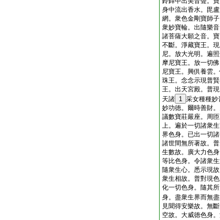
鈴鐸中出美音聲。寶
身中流出香水。毘盧
網。衆色金剛寶師子
衆妙寶輪。出隨樂音
諸菩薩大願之音。寶
不斷。淨藏寶王。現
尼。放大光明。遍照
摩尼寶王。放一切佛
尼寶王。興供養雲。
珠王。念念示現普賢
王。出天宮殿。普現
天諸
1
采女種種妙
妙功徳。爾時善財。
議數寶莊嚴座。周匝
上。遍於一切諸衆生
界色身。已出一切諸
諸世間無所著故。普
生數故。廣大力色身
等比色身。令諸衆生
隨衆生心。悉示現故
衆生相故。普對現色
化一切色身。隨其所
身。盡衆生界而無盡
見聞得安樂故。無斷
空故。大威徳色身。