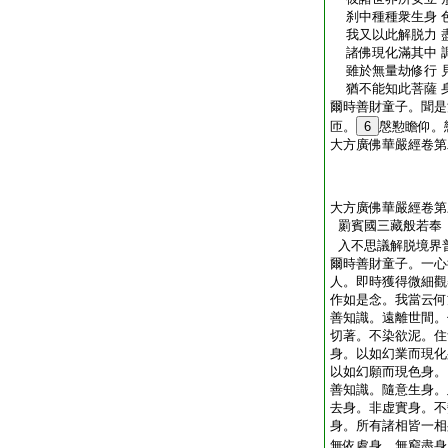
刹中種種衆生身 
我又以此解脱力 
諸佛現化滿其中 
雖於無量劫修行 
猶不能知此菩薩 
爾時善財童子。聞是
匝。
6
慇懃瞻仰。
大方廣佛華嚴經卷第
大方廣佛華嚴經卷第
罽賓國三藏般若奉
入不思議解脱境界
爾時善財童子。一心
人。即時獲得微細觀
作如是念。我當云何
善知識。遠離世間。
切著。不染欲泥。住
身。以如幻業而現化
以如幻願而現色身。
善知識。隨意生身。
去身。非虚實身。不
身。所有諸相皆一相
無依處身。無窮盡身