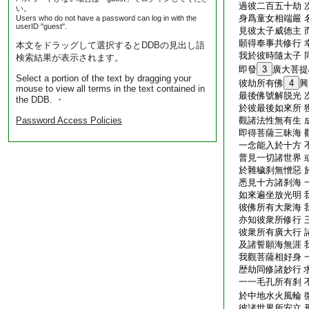
過彼二百五十劫 
い。
身爲童女相端嚴 
Users who do not have a password can log in with the
userID "guest".
見彼太子威徳主 
願得奉事共修行 
本文をドラッグして選択するとDDBの見出し語
我於彼時隨太子 
検索結果が表示されます。
即發
3
廣大菩提
Select a portion of the text by dragging your
彼劫所有佛
4
興
mouse to view all terms in the text contained in
最後佛號解脱光 
the DDB. ・
於彼最後如來所 
Password Access Policies
觀諸法性無有生 
即得菩薩三昧海 
一念能入於十方 
普見一切諸世界 
於雜穢刹無憎惡 
悉見十方諸刹海 
如來遍坐放光明 
彼佛所有大衆海 
亦知彼衆所修行 
彼衆所有廣大行 
及諸誓願海無涯 
我觀菩薩相好身 
歴劫同修諸妙行 
一一毛孔所有刹 
於中地水火風輪 
彼諸世界所安立 