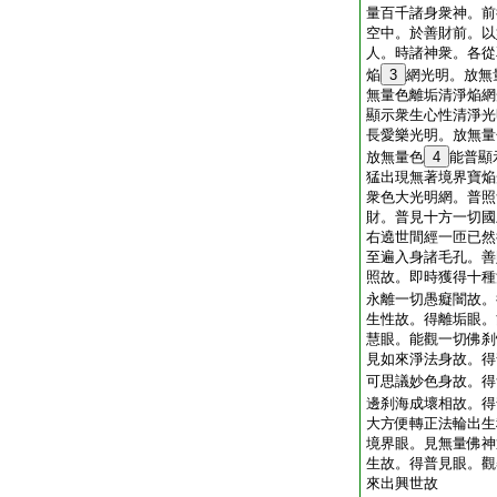
量百千諸身衆神。前
空中。於善財前。以
人。時諸神衆。各從
焔
3
網光明。放無
無量色離垢清淨焔網
顯示衆生心性清淨光
長愛樂光明。放無量
放無量色
4
能普顯
猛出現無著境界寶焔
衆色大光明網。普照
財。普見十方一切國
右遶世間經一匝已然
至遍入身諸毛孔。善
照故。即時獲得十種
永離一切愚癡闇故。
生性故。得離垢眼。
慧眼。能觀一切佛刹
見如來淨法身故。得
可思議妙色身故。得
邊刹海成壞相故。得
大方便轉正法輪出生
境界眼。見無量佛神
生故。得普見眼。觀
來出興世故