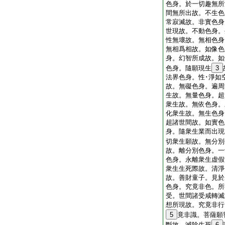
色身。於一切趣無所
間無所出故。不生色
常寂滅故。非實色身
世現故。不動色身。
性無壞故。無相色身
無相爲相故。如像色
身。幻智所成故。如
色身。隨願現生
3
法界色身。性･淨如
故。無礙色身。遍周
生故。無量色身。超
衆生故。無依色身。
化衆生故。無生色身
超諸世間故。如實色
身。隨衆生業而出現
切衆生願故。無分別
故。離分別色身。一
色身。永離衆生虚假
衆生生死際故。清淨
故。善財童子。見於
色身。究竟非色。所
受。世間諸受咸轉滅
想所現故。究竟非行
5
竟非識。菩薩願
斷故。滅除生死
6