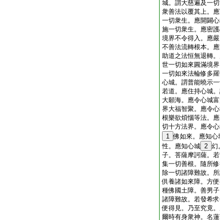
城。謂大慈遍及一切
衆善法以覆其上。應
一切衆生。應開闢心
施一切衆生。應密護
境界不令得入。應嚴
不善法流轉根本。應
助道之法恒無退轉。
世一切如來圓滿境界
一切如來法輪修多羅
心城。謂普能曉示一
若道。應住持心城。
大願海。應令心城富
界大福智聚。應令心
根樂欲煩惱等法。應
切十方法界。應令心
1
佛如來。應知心
性。應知心城
2
幻
子。菩薩摩訶薩。若
集一切善根。隨所修
除一切諸障難故。所
供養諸如來障。方便
種佛國土障。善男子
諸障難故。若發希求
便得見。乃至究竟。
爾時有身衆神。名蓮