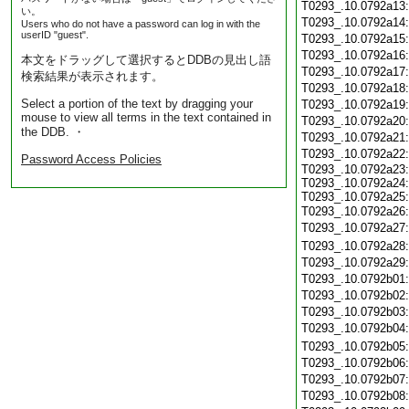
T0293_.10.0792a13
い。
T0293_.10.0792a14
Users who do not have a password can log in with the
userID "guest".
T0293_.10.0792a15
T0293_.10.0792a16
本文をドラッグして選択するとDDBの見出し語
T0293_.10.0792a17
検索結果が表示されます。
T0293_.10.0792a18
Select a portion of the text by dragging your
T0293_.10.0792a19
mouse to view all terms in the text contained in
T0293_.10.0792a20
the DDB. ・
T0293_.10.0792a21
T0293_.10.0792a22
Password Access Policies
T0293_.10.0792a23:
T0293_.10.0792a24:
T0293_.10.0792a25:
T0293_.10.0792a26
T0293_.10.0792a27
T0293_.10.0792a28
T0293_.10.0792a29
T0293_.10.0792b01
T0293_.10.0792b02
T0293_.10.0792b03
T0293_.10.0792b04
T0293_.10.0792b05
T0293_.10.0792b06
T0293_.10.0792b07
T0293_.10.0792b08