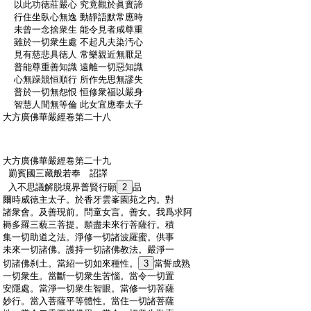
:
以此功徳莊嚴心 究竟觀於眞實諦
:
行住坐臥心無逸 動靜語默常應時
:
未曾一念捨衆生 能令見者咸尊重
:
雖於一切衆生處 不起凡夫染汚心
:
見有慈悲具徳人 常樂親近無厭足
:
普能尊重善知識 遠離一切惡知識
:
心無躁競恒順行 所作先思無謬失
:
普於一切無怨恨 恒修衆福以嚴身
:
智慧人間無等倫 此女宜應奉太子
:
大方廣佛華嚴經卷第二十八
:
大方廣佛華嚴經卷第二十九
:
罽賓國三藏般若奉 詔譯
:
入不思議解脱境界普賢行願
2
品
:
爾時威徳主太子。於香牙雲峯園苑之内。對
:
諸衆會。及善現前。問童女言。善女。我爲求阿
:
耨多羅三藐三菩提。願盡未來行菩薩行。積
:
集一切助道之法。淨修一切諸波羅蜜。供事
:
未來一切諸佛。護持一切諸佛教法。嚴淨一
:
切諸佛刹土。當紹一切如來種性。
3
當誓成熟
:
一切衆生。當斷一切衆生苦惱。當令一切置
:
安隱處。當淨一切衆生智眼。當修一切菩薩
:
妙行。當入菩薩平等體性。當住一切諸菩薩