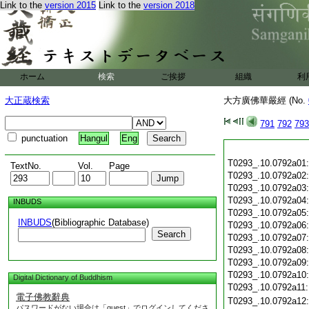
Link to the
version 2015
Link to the
version 2018
ホーム
検索
ご挨拶
組織
利
大正蔵検索
大方廣佛華嚴經 (No.
791
792
793
punctuation
Hangul
Eng
T0293_.10.0792a01
TextNo.
Vol.
Page
T0293_.10.0792a02
T0293_.10.0792a03
T0293_.10.0792a04
INBUDS
T0293_.10.0792a05
INBUDS
(Bibliographic Database)
T0293_.10.0792a06
Search
T0293_.10.0792a07
T0293_.10.0792a08
T0293_.10.0792a09
T0293_.10.0792a10
Digital Dictionary of Buddhism
T0293_.10.0792a11
電子佛教辭典
T0293_.10.0792a12
パスワードがない場合は「guest」でログインしてくださ