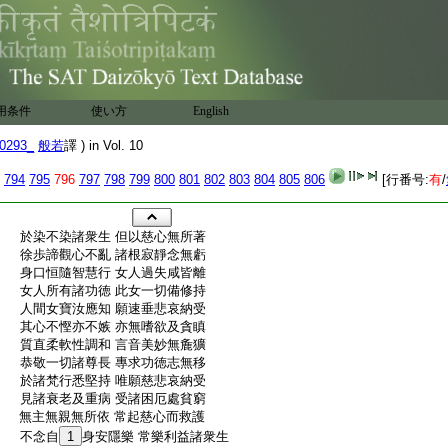
用条件
使い方
English
0293_
般若
譯 ) in Vol. 10
794
795
796
797
798
799
800
801
802
803
804
805
806
[行番号:
有
/
:
於染不染諸衆生 但以慈心無所著
:
徐歩諦觀心不亂 諸根寂靜念無虧
:
身口恒隨智慧行 女人過失咸皆離
:
女人所有諸功徳 此女一切備修持
:
人間女寶汝應知 願速垂悲哀納受
:
其心不慳亦不嫉 亦無嗜欲及貪瞋
:
質直柔軟性調和 言音美妙無麁獷
:
恭敬一切諸尊長 專求功徳志無移
:
於諸梵行悉堅持 唯願慈悲哀納受
:
見諸衰老及重病 受諸困厄處貧窮
:
無主無親無所依 常起慈心而救護
:
不念自
1
身安隱樂 常樂利益諸衆生