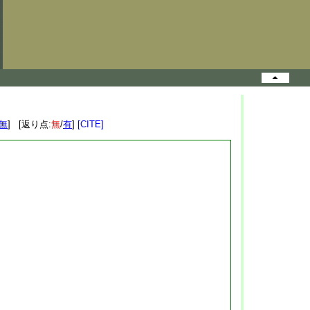
無
] [返り点:
無
/
有
]
[CITE]