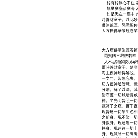
於有於無心不住 
無量刹塵諸刹海 
如是悉在一塵中 
時善財童子。以此妙
遶無數匝。慇懃瞻仰
大方廣佛華嚴經卷第
大方廣佛華嚴經卷第
罽賓國三藏般若奉
入不思議解脱境界
爾時善財童子。隨順
海主夜神所得解脱。
一文句。皆無忘失。
切方便神通智慧。憶
分別。解了甚深。其
詣守護一切城増長威
神。坐光明普照一切
藏師子之座。百千夜
現普應一切衆生色相
之前身。現不染一切
身數身。現超過一切
轉身。現速往一切十
身。現滅除一切障礙