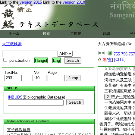
Link to the
version 2015
Link to the
version 2018
主夜神。欲重宣此解
説偈曰
善財汝今聽我説 
聞已愛樂生歡喜 
我昔修行多劫海 
常觀法性令現前 
ホーム
検索
ご挨拶
組織
利
我於三世諸佛所 
最勝清淨諸眷屬 
大正蔵検索
大方廣佛華嚴經 (No.
我見過去天人師 
聞此廣大淨法門 
755
756
757
常於父母及師長 
点:
無
/
有
]
[CITE]
punctuation
Hangul
Eng
如是曾無休懈心 
又於老病貧窮人 
TextNo.
Vol.
Page
經無數劫受輪迴 
濁劫水火及王賊
我昔修行有海中 
INBUDS
三有煩惱恒熾然 
2
墮於生死險難
INBUDS
(Bibliographic Database)
Search
一切恐怖惡趣中 
生老病死厄其身 
願盡未來一切劫 
滅除生死使無餘 
Digital Dictionary of Buddhism
善男子。我唯知此念
莊嚴解脱門。如諸菩
電子佛教辭典
パスワードがない場合は「guest」でログインしてくださ
界海。遠離一切内外