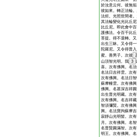
於汝意云何。彼無垢
彼如來。轉正法輪。
法炬。光照世間者。
其法輪變化光比丘尼
比丘尼。即此會中百
護佛法。令百千比丘
菩提。得不退轉。又
出生三昧。又令得一
陀羅尼。又令得普入
蜜。善男子。次彼
山頂智光明。我
3
喜。次有佛興。名法
名法日吉祥雲。次有
次有佛興。名法日智
蘇摩幢雲。次有佛興
佛興。名甚深吉祥圓
出生普光明藏。次有
次有佛興。名吉祥藏
智須彌賢。次有佛興
興。名法寶拘蘇摩吉
寂靜山光明髻。次有
月。次有佛興。名智
名普賢圓滿智。次有
明王。次有佛興。名