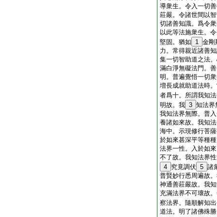
導衆生。令入一切善
莊嚴。令諸世間以智
切諸善知識。爲令衆
以此等法施衆生。令
堅固。猶如
1
金剛
力。常得親近諸善知
集一切智助道之法。
滿白淨無礙法門。善
明。普遍覺悟一切衆
増長成就助道法時。
者爲十。所謂我知法
明故。我
3
知法界
我知法界無際。普入
養諸如來故。我知法
海中。示現修行菩薩
於如來甚深平等種種
法界一性。入於如來
不了故。我知法界性
4
究竟調伏
5
諸
普賢妙行悉周遍故。
神通善莊嚴故。我知
充滿法界不可壞故。
察法界。隨順解知出
道法。明了諸佛殊勝