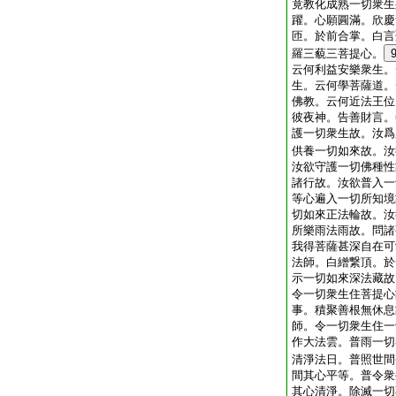
竟教化成熟一切衆生
躍。心願圓滿。欣慶
匝。於前合掌。白言
羅三藐三菩提心。
云何利益安樂衆生。
生。云何學菩薩道。
佛教。云何近法王位
彼夜神。告善財言。
護一切衆生故。汝爲
供養一切如來故。汝
汝欲守護一切佛種性
諸行故。汝欲普入一
等心遍入一切所知境
切如來正法輪故。汝
所樂雨法雨故。問諸
我得菩薩甚深自在可
法師。白繒繋頂。於
示一切如來深法藏故
令一切衆生住菩提心
事。積聚善根無休息
師。令一切衆生住一
作大法雲。普雨一切
清淨法日。普照世間
間其心平等。普令衆
其心清淨。除滅一切