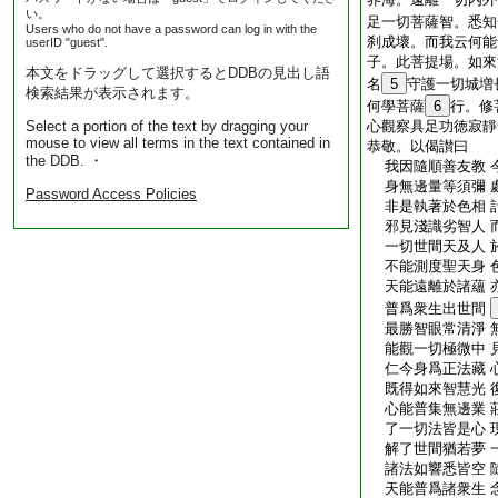
い。
足一切菩薩智。悉知
Users who do not have a password can log in with the
刹成壞。而我云何能
userID "guest".
子。此菩提場。如來
本文をドラッグして選択するとDDBの見出し語
名
5
守護一切城増
検索結果が表示されます。
何學菩薩
6
行。修
Select a portion of the text by dragging your
心觀察具足功徳寂靜
mouse to view all terms in the text contained in
恭敬。以偈讃曰
the DDB. ・
我因隨順善友教 
身無邊量等須彌 
Password Access Policies
非是執著於色相 
邪見淺識劣智人 
一切世間天及人 
不能測度聖天身 
天能遠離於諸蘊 
普爲衆生出世間
最勝智眼常清淨 
能觀一切極微中 
仁今身爲正法藏 
既得如來智慧光 
心能普集無邊業 
了一切法皆是心 
解了世間猶若夢 
諸法如響悉皆空 
天能普爲諸衆生 