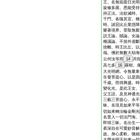
王。名無垢面日光明
旋修多羅。悉能受持
持正法。法欲滅時。
千門。各隨其宜。種
時。諸惡比丘業惑障
樂著境界。受取無厭
説王論。賊論。女論
種議論。不捨外道斷
捨離。時王比丘。以
哉。佛於無數大劫海
云何汝等而
14
共
高七多
16
羅樹。
大光明網。令無量衆
生發菩提心。以是因
千歳。而得興盛。時
變化光。是此王女。
父王語。及見神通光
三藐三菩提心。永不
昧。名現見如來平等
切如來轉法輪金剛光
名普入一切法門海。
即得三昧。名出生一
甚深自在可愛妙音解
故。身心柔軟。微細
大聲光明王如來一切