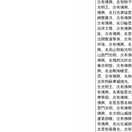
次有佛興。名智師子
光明王。次有佛興。
佛興。名日光勇猛普
網覺勝月。次有佛興
次有佛興。名日輪普
吉祥大聲。次有佛興
延。次有佛興。名普
法開敷蓮華身。次有
祥海。次有佛興。名
興。名高山智焔光明
山面門光明。次有佛
佛興。名熾然法炬吉
像光明髻。次有佛興
興。名金剛海幢雲。
雲。次有佛興。名栴
吉祥拘蘇摩威徳光。
生光明王。次有佛興
有佛興。名香焔普光
摩華因。次有佛興。
佛興。名普音聲名稱
普門光明。次有佛興
佛興。名大樹山威徳
盧遮那幢。次有佛興
有佛興。名出生威徳
名普智最勝光。次有