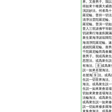
界。又善男子。我以
得如來十種廣大威徳
演説妙法。何者爲十
羅尼輪。普持一切法
清淨法雲陀羅尼輪。
羅尼輪。普演一切如
普入三世諸佛平等願
切諸乘行海速疾圓滿
衆生業海淨諸垢障陀
海清淨陀羅尼輪。速
成就陀羅尼輪。善男
千陀羅尼輪而爲眷屬
善男子。我或爲衆生
思慧法。或爲衆生説
有海法。
8
或爲衆
説一如來名號海法。
名號海
9
法。或爲
生説一切世界海法。
海法。或爲衆生説一
生説一如來衆會道場
切如來衆會道場海法
法輪海法。或爲衆生
或爲衆生説一如來修
説一切如來修多羅海
來集會海法。或爲衆