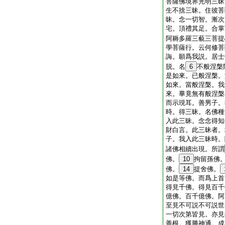
菩薩佛境界光明三昧
生不捨三昧。住彼菩
昧。念一切智。漸次
宅。頂禮其足。合掌
阿耨多羅三藐三菩提
學菩薩行。云何修菩
誨。願爲我説。居士
脱。名
6
不般涅槃
是如來。已般涅槃。
如來。當般涅槃。我
來。畢竟無有般涅槃
而示現耳。善男子。
時。得三昧。名佛種
入此三昧。念念得知
財白言。此三昧者。
子。我入此三昧時。
諸佛相續出現。所謂
佛。
10
拘留孫佛
佛。
14
提舍佛。
如是等佛。而爲上首
得見千佛。得見百千
億佛。百千億佛。阿
至見不可説不可説世
一切次第皆見。亦見
善根。獲勝神通。成