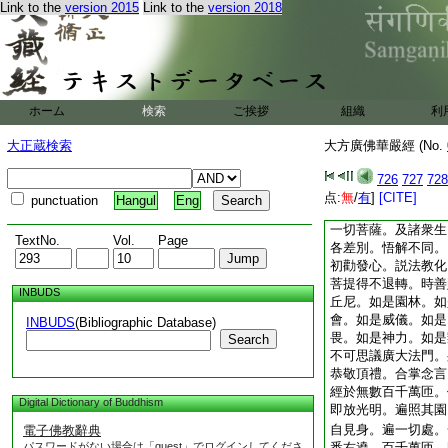
Link to the
version 2015
Link to the
version 2018
種心性。種種欲樂。
差別。而爲演説相應
藐三菩提得不退轉。
眼捨得般若波羅蜜門
波羅蜜門。法界差別
一切障礙輪般若波羅
ホーム
検索
ご挨拶
組織
利
善心般若波羅蜜門。
門。無礙眞實藏般若
大正蔵検索
大方廣佛華嚴經 (No.
若波羅蜜門。清淨心
遍出生種種語言神通
726
727
728
十般若波羅蜜門。而
点:
無
/
有
]
[CITE]
punctuation
Hangul
Eng
數百萬阿僧祇般若波
一切菩薩。及諸衆生
TextNo.
Vol.
Page
各差別。悟解不同。
初勸發心。説法教化
菩提得不退轉。時善
INBUDS
丘尼。如是園林。如
會。如是威儀。如是
INBUDS
(Bibliographic Database)
畏。如是神力。如是
Search
不可思議廣大法門。
恭敬頂禮。合掌念言
經於無數百千萬匝。
Digital Dictionary of Buddhism
即放光明。遍照其園
自見身。遍一切處。
電子佛教辭典
パスワードがない場合は「guest」でログインしてくださ
悉右遶。百千萬匝。