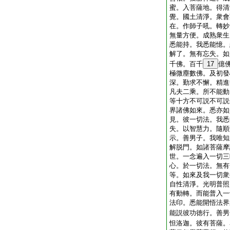
蜜。入菩薩地。得清
覺。國土清淨。衆會
在。作師子吼。轉妙
無量方便。成熟衆生
悉能持。我悉能憶。
解了。無有忘失。如
千佛。百千
17
億
極微塵數佛。及初發
深。勤求不懈。精進
凡夫二乘。所不能動
等十方不可説不可説
界諸佛如來。悉亦如
見。彼一切法。我悉
失。以智慧力。隨順
示。善男子。我唯知
解脱門。如諸菩薩摩
世。一念遍入一切三
心。於一切法。無有
等。如來及我一切衆
自性清淨。光明普照
有動轉。而能普入一
法印。悉能開悟法界
能説彼功徳行。善男
怛洛迦。彼有菩薩。