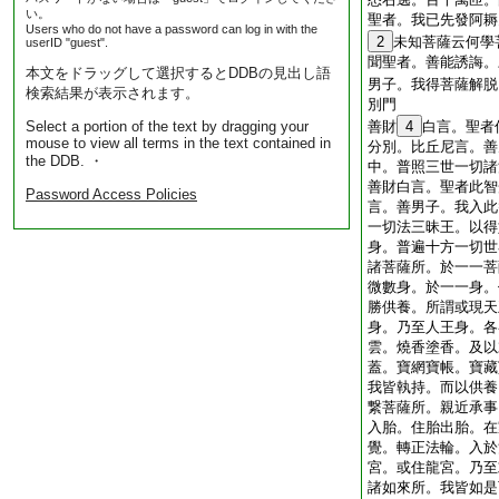
い。
聖者。我已先發阿耨
Users who do not have a password can log in with the
2
未知菩薩云何學
userID "guest".
聞聖者。善能誘誨。
本文をドラッグして選択するとDDBの見出し語
男子。我得菩薩解脱
検索結果が表示されます。
別門
Select a portion of the text by dragging your
善財
4
白言。聖者
mouse to view all terms in the text contained in
分別。比丘尼言。善
the DDB. ・
中。普照三世一切諸
善財白言。聖者此智
Password Access Policies
言。善男子。我入此
一切法三昧王。以得
身。普遍十方一切世
諸菩薩所。於一一菩
微數身。於一一身。
勝供養。所謂或現天
身。乃至人王身。各
雲。燒香塗香。及以
蓋。寶網寶帳。寶藏
我皆執持。而以供養
繋菩薩所。親近承事
入胎。住胎出胎。在
覺。轉正法輪。入於
宮。或住龍宮。乃至
諸如來所。我皆如是