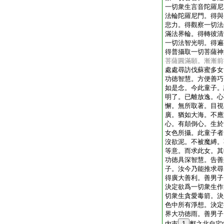
一切衆生言音陀羅尼
法輪陀羅尼門。得與
悲力。得觀察一切法
滿法界輪。得轉彼清
一切法智光明。得遍
得普攝取一切菩薩神
菩薩圓滿願。漸漸前
處處尋訪伐蘇蜜多女
功徳智慧。方便善巧
如是念。今此童子。
明了。已離放逸。心
懈。無所取著。目視
廣。猶如大海。不應
心。有顛倒心。生於
女色所攝。此童子者
沒欲泥。不被魔縛。
等意。而求此女。其
功徳具深智慧。告善
子。汝今乃能推求尋
得廣大善利。善男子
決定欲爲一切衆生作
切衆生貪愛毒箭。決
色中所有淨想。決定
界大功徳雨。善男子
内市
1
鄽之北自宅