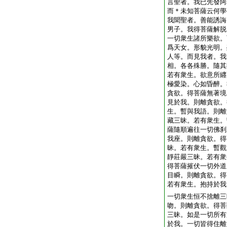
言聖者。我已先發阿
而＊未知菩薩云何學
我聞聖者。善能誘誨
男子。我得菩薩解脱
一切衆生諸所樂欲。
爲天女。形貌光明。
人等。而見我者。我
相。各各殊勝。隨其
若有衆生。欲意所纒
極愛染。心如昏醉。
貪欲。得菩薩無著境
見於我。則離貪欲。
生。暫與我語。則離
藏三昧。若有衆生。
薩隨順遍往一切佛刹
我座。則離貪欲。得
昧。若有衆生。暫觀
靜莊嚴三昧。若有衆
得菩薩摧伏一切外道
目瞬。則離貪欲。得
若有衆生。抱持於我
一切衆生恒不捨離三
吻。則離貪欲。得菩
三昧。如是一切所有
於我。一切皆得住離