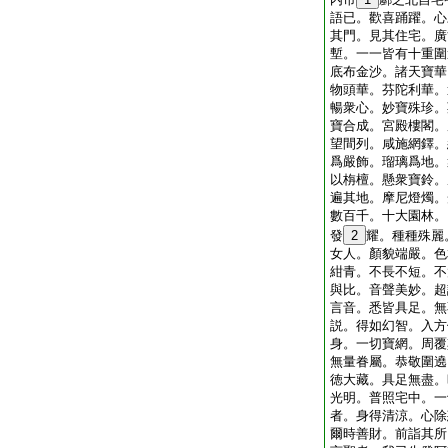
語已。歡喜踊躍。心
其門。見其住宅。廣
塹。一一皆有十重圍
底布金沙。諸天寶華
物頭華。芬陀利華。
暢衆心。妙寶殊珍。
寶合成。宮殿樓閣。
望間列。咸施網鐸。
爲嚴飾。瑠璃爲地。
以栴檀。懸衆寶鈴。
遍其地。摩尼燈燭。
數百千。十大園林。
發
2
耀。種種殊麗
女人。顏貌端嚴。色
紺青。不長不短。不
與比。音聲美妙。超
言音。悉皆具足。無
説。得如幻智。入方
身。一切寶網。周覆
無量眷屬。恭敬圍遶
徳大藏。具足無盡。
光明。普照宅中。一
者。身得清涼。心除
爾時善財。前詣其所