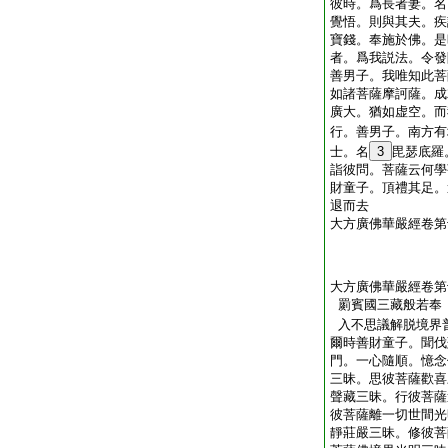
彼時。爲長者妻。名
覺悟。則與其夫。疾
寶錢。奉施於佛。是
者。爲我説法。令發
善男子。我唯知此菩
如諸菩薩摩訶薩。成
廣大。猶如虚空。而
行。善男子。南方有
士。名
3
毘瑟底羅
詣彼問。菩薩云何學
財童子。頂禮其足。
退而去
大方廣佛華嚴經卷第
大方廣佛華嚴經卷第
罽賓國三藏般若奉
入不思議解脱境界
爾時善財童子。聞伐
門。一心隨順。憶念
三昧。思彼菩薩歡喜
聲藏三昧。行彼菩薩
彼菩薩離一切世間光
靜莊嚴三昧。修彼菩