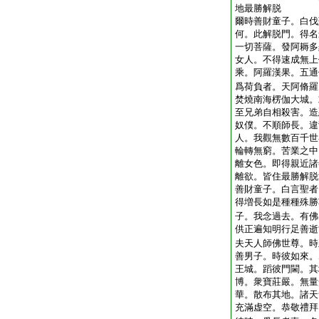
地最勝解脱
爾時善財童子。白伐
何。此解脱門。得名
一切菩薩。發阿耨多
女人。不得速成無上
乘。阿羅漢果。五通
爲荷負者。天阿脩羅
焚燒南海楞伽大城。
至兄弟自相殺害。造
奴僕。不順師長。違
人。我觀無數百千世
輪轉無窮。苦業之中
離女色。即得親近諸
離欲。皆住最勝解脱
善財童子。白言聖者
得増長如是種種殊勝
子。我念過去。有佛
供正遍知明行足善逝
夫天人師佛世尊。時
善男子。時彼如來。
王城。蹈彼門閫。其
博。衆寶莊嚴。無量
華。散布其地。諸天
充滿虚空。恭敬禮拜