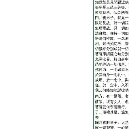
知我如是見聞親近供
耨多羅三藐三菩提。
來詣我所。我皆誘誨
門。善男子。我見一
眼明見故。聽一切語
無所著故。見一切如
法身故。住持一切如
悟法自性故。一念遍
相。知法如幻故。善
切微細分別成就一切
菩薩摩訶薩心無分別
充滿法界。於自身中
悉能往詣一切佛所。
佛神力。一毛遍擧不
於其自身一毛孔中。
成壞。於一念中。與
住。於一念中。入不
我云何能知能説彼功
南方。有一聚落。名
莊嚴。彼有女人。名
菩薩云何學菩薩行。
子。頂禮其足。遶無
去
爾時善財童子。大慧
察一切智智。一心隨